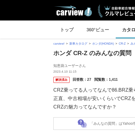
トップ
360°ビュー
カタ
carview!
新車カタログ
ホンダ(HONDA)
CR-Z
み
ホンダ CR-Z のみんなの質問
知恵袋ユーザーさん
2023.4.10 11:15
回答数：
27
閲覧数：
1,411
解決済み
CRZ乗ってる人ってなんで86.BRZ
正直、中古相場が安いくらいでCRZ
CRZの魅力ってなんですか？
「みんなの質問」はYaho