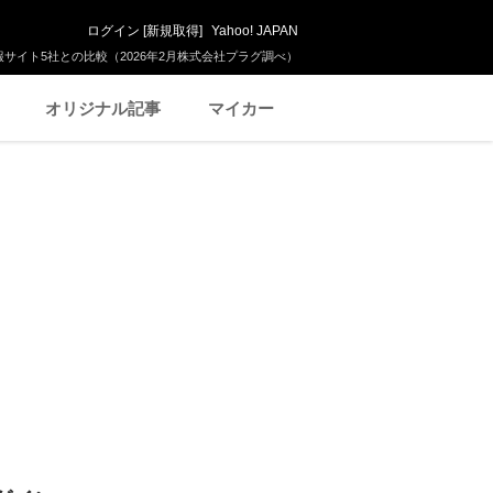
ログイン
[
新規取得
]
Yahoo! JAPAN
サイト5社との比較（2026年2月株式会社プラグ調べ）
オリジナル記事
マイカー