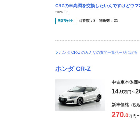
CRZの車高調を交換したいんですけどウマ2個とジャッキがあれ
2026.8.6
回答数：
3
閲覧数：
21
回答受付中
ホンダ CR-Z のみんなの質問一覧ページに戻る
ホンダ CR-Z
中古車本体価
14
2
.9
万円
〜
新車価格
（税
270
.0
万円