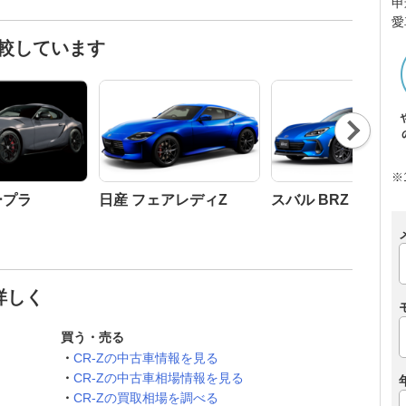
申
愛
比較しています
Nex
t
※
ープラ
日産 フェアレディZ
スバル BRZ
詳しく
買う・売る
CR-Zの中古車情報を見る
CR-Zの中古車相場情報を見る
CR-Zの買取相場を調べる