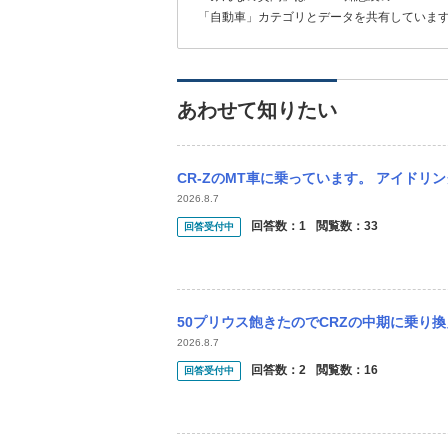
「自動車」カテゴリとデータを共有していま
あわせて知りたい
CR-ZのMT車に乗っています。 アイドリング中エンジンルームからガタガタと音がしま
2026.8.7
回答数：
1
閲覧数：
33
回答受付中
50プリウス飽きたのでCRZの中期に乗り換えを検討しています。 CRZのハイブリッド
2026.8.7
回答数：
2
閲覧数：
16
回答受付中