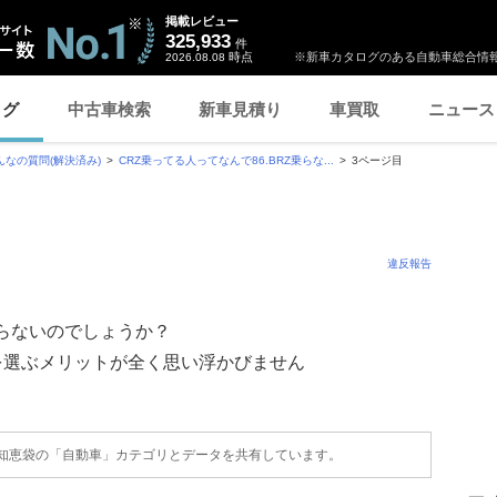
掲載レビュー
325,933
件
時点
※新車カタログのある自動車総合情報
2026.08.08
ログ
中古車検索
新車見積り
車買取
ニュース
んなの質問(解決済み)
CRZ乗ってる人ってなんで86.BRZ乗らな...
3ページ目
違反報告
乗らないのでしょうか？
を選ぶメリットが全く思い浮かびません
o!知恵袋の「自動車」カテゴリとデータを共有しています。