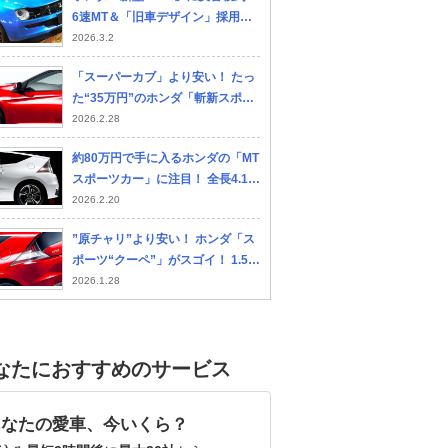
6速MT＆「旧車デザイン」採用！
「完全に“水中メガネ”」の声！
2026.3.2
“超エモい”斬新クーペ「Re：Z」
「スーパーカブ」より安い！ たっ
とは！
た“35万円”のホンダ「斬新スポー
ツカー」に“賛否両論”の反響殺
2026.2.28
到！「“節約志向”のクルマ好き
約80万円で手に入るホンダの「MT
に！」「タイプRの“ターボVTE
スポーツカー」に注目！ 全長4.1m
C”搭載に期待」の声も！ 走りの“6
級のちいさい流麗クーペに斬新ハ
2026.2.20
速MT”も選べる「格安クーペ」CR
イブリッド搭載！ 人気沸騰直前の
-Zがスゴイ！
”原チャリ”より安い！ ホンダ「ス
「CR-Z」どんなモデル？
ポーツ“クーペ”」がスゴイ！ 1.5リ
ッター「直４」搭載＆走りの「6速
2026.1.28
MT」もアリ！ スクーターより手頃
な「格安クーペ」CR-Zとは
なたにおすすめのサービス
あなたの愛車、今いくら？