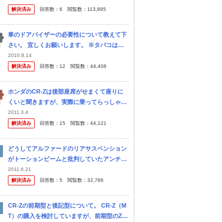
はCR-Z（ＭＴ車）です。 私は車の事に関し
解決済み
回答数：
6
閲覧数：
113,895
ては、全く分からず、 主人...
車のドアバイザーの必要性について教えて下
さい。 宜しくお願いします。 ※タバコは吸い
ません。
2010.8.14
解決済み
回答数：
12
閲覧数：
44,408
ホンダのCR-Zは後部座席がせまくて座りに
くいと聞きますが、実際に乗ってらっしゃる
方どうですか？ 遠出する際に後ろに乗ったと
2011.3.4
きの感想などを聞かせてほしいです。
解決済み
回答数：
15
閲覧数：
44,121
どうしてアルファードのリアサスペンション
がトーションビームと批判していたアンチト
ヨタ派の人はCR-Zのリアサスペンションが
2011.6.21
トーションビームなのにどうして批判しない
解決済み
回答数：
5
閲覧数：
32,786
のですか？ あの外観でリアサスが...
CR-Zの前期型と後記型について。 CR-Z（M
T）の購入を検討していますが、前期型のZF1