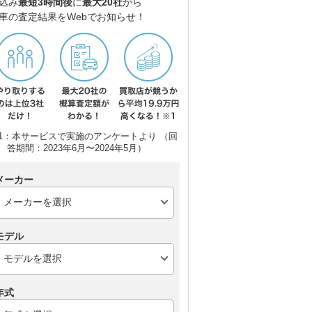
込み
最短3時間後
に
最大20社
から
車の査定結果をWebでお知らせ！
1：本サービスで実施のアンケートより （回
答期間：2023年6月〜2024年5月）
ポルシェ 911
シボレー コルベット ク
シ
ーペ
メーカー
モデル
年式