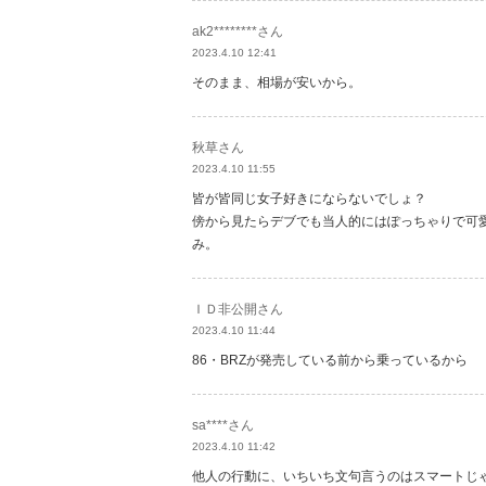
ak2********さん
2023.4.10 12:41
そのまま、相場が安いから。
秋草さん
2023.4.10 11:55
皆が皆同じ女子好きにならないでしょ？
傍から見たらデブでも当人的にはぽっちゃりで可
み。
ＩＤ非公開さん
2023.4.10 11:44
86・BRZが発売している前から乗っているから
sa****さん
2023.4.10 11:42
他人の行動に、いちいち文句言うのはスマートじ