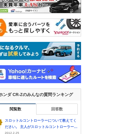
ホンダ CR-Zのみんなの質問ランキング
閲覧数
回答数
スロットルコントローラーについて教えてく
ださい。 主人がスロットルコントローラーと
いうものを欲しがっています。 乗っている車
2012.2.25