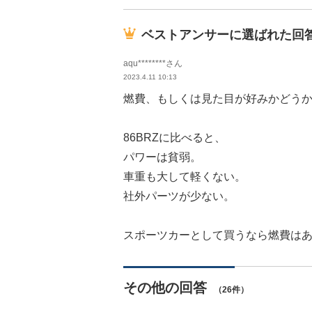
ベストアンサーに選ばれた回
aqu********さん
2023.4.11 10:13
燃費、もしくは見た目が好みかどう
86BRZに比べると、
パワーは貧弱。
車重も大して軽くない。
社外パーツが少ない。
スポーツカーとして買うなら燃費は
その他の回答
（26件）