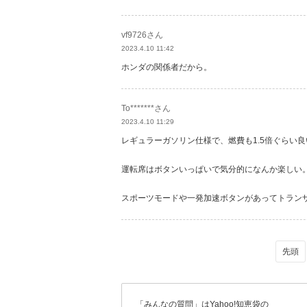
vf9726さん
2023.4.10 11:42
ホンダの関係者だから。
To*******さん
2023.4.10 11:29
レギュラーガソリン仕様で、燃費も1.5倍ぐらい
運転席はボタンいっぱいで気分的になんか楽しい
スポーツモードや一発加速ボタンがあってトラン
「みんなの質問」はYahoo!知恵袋の