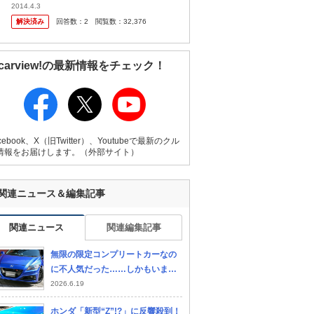
と後期型のZF2で悩んでいます。多少お金を
2014.4.3
かけてでも後期型にするべきでしょうか？ プ
解決済み
回答数：
2
閲覧数：
32,376
ラススポーツモード...
carview!の最新情報をチェック！
cebook、X（旧Twitter）、Youtubeで最新のクル
情報をお届けします。（外部サイト）
関連ニュース＆編集記事
関連ニュース
関連編集記事
無限の限定コンプリートカーなの
に不人気だった……しかもいまな
お中古は安い！ ワンチャン値上
2026.6.19
がりが狙える「CR-Z MUGEN R
ホンダ「新型“Z”!?」に反響殺到！
Z」とは