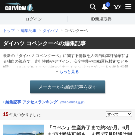
carview!
検索
通知
i
ログイン
ID新規取得
トップ
編集記事
ダイハツ
コペンクーペ
ダイハツ コペンクーペの編集記事
最新の「ダイハツ コペンクーペ」に関する情報を人気自動車評論家によ
る独自の視点で、走行性能やデザイン、安全性能や自動運転技術などを
解説。フルモデルチェンジやマイナーチェンジではグレードの追加情報
もっと見る
や仕様の変更点を分かりやすくレポート。他にも最新ニュースや海外の
モーターショー情報なども。
メーカーから編集記事を探す
編集記事 アクセスランキング
(2026/08/07更新)
15
件見つかりました
「コペン」生産終了まで約3か月。6月
までは受注可能も、人気で7月以降は制