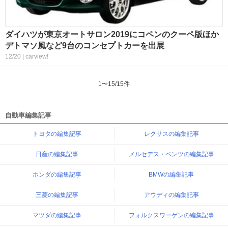
ダイハツが東京オートサロン2019にコペンのクーペ版ほか
デトマソ風など9台のコンセプトカーを出展
12/20 | carview!
1
〜
15
/
15
件
自動車編集記事
トヨタの編集記事
レクサスの編集記事
日産の編集記事
メルセデス・ベンツの編集記事
ホンダの編集記事
BMWの編集記事
三菱の編集記事
アウディの編集記事
マツダの編集記事
フォルクスワーゲンの編集記事