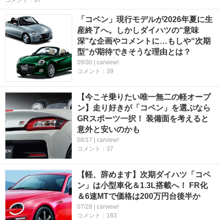
コメント：87
「コペン」現行モデルが2026年夏に生
産終了へ。しかしダイハツの“意味
深”な企画やコメントに…もしや“次期
型”が期待できそうな理由とは？
09/30 | carview!
コメント：39
【今こそ乗りたい唯一無二の軽オープ
ン】走り好きが「コペン」を選ぶなら
GRスポーツ一択！ 装備面を考えると
意外と安いのかも
08/17 | carview!
コメント：37
【軽、辞めます】次期ダイハツ「コペ
ン」は小型車化＆1.3L搭載へ！ FR化
＆6速MTで価格は200万円台後半か
07/28 | carview!
コメント：183