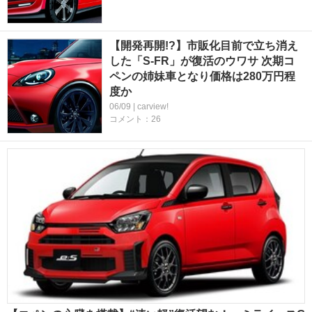
【開発再開!?】市販化目前で立ち消え
した「S-FR」が復活のウワサ 次期コ
ペンの姉妹車となり価格は280万円程
度か
06/09 | carview!
コメント：26