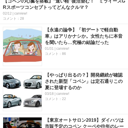
【コペンの心臓を搭載】“速い軽”復活望む！ ミライースG
Rスポーツコンセプトってどんなクルマ？
02/12 | carview!
コメント：28
【永遠の論争】「初デートで軽自動
車」はアリかナシか。女性たちに本音
を聞いたら…究極の結論だった
01/31 | carview!
コメント：86
【やっぱり出るの？】開発継続が確認
された新型「コペン」は定石通りこの
夏に登場するのか
03/18 | carview!
コメント：22
【東京オートサロン2019】ダイハツは
市販予定のコペン クーペや往年のレー