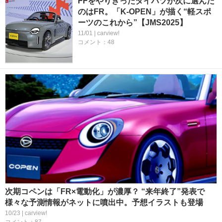
FFをやりきったダイハツが次に選んだ
のはFR。「K-OPEN」が描く“軽スポ
ーツのこれから”【JMS2025】
11/01 | carview!
コメント：48
次期コペンは「FR×電動化」が濃厚？ “来年終了”発表で
様々な予測情報がネットに噴出中。予想イラストも登場
10/23 | carview!