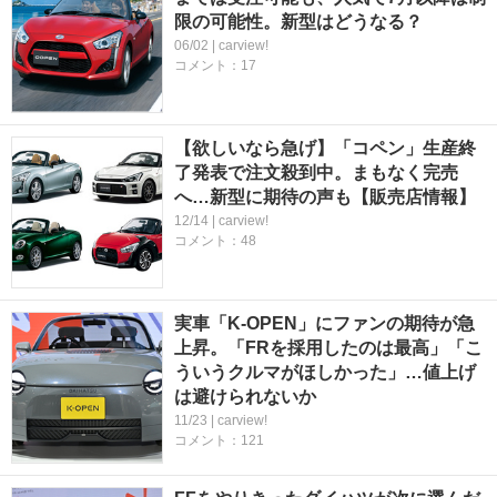
限の可能性。新型はどうなる？
06/02 | carview!
コメント：17
【欲しいなら急げ】「コペン」生産終
了発表で注文殺到中。まもなく完売
へ…新型に期待の声も【販売店情報】
12/14 | carview!
コメント：48
実車「K-OPEN」にファンの期待が急
上昇。「FRを採用したのは最高」「こ
ういうクルマがほしかった」…値上げ
は避けられないか
11/23 | carview!
コメント：121