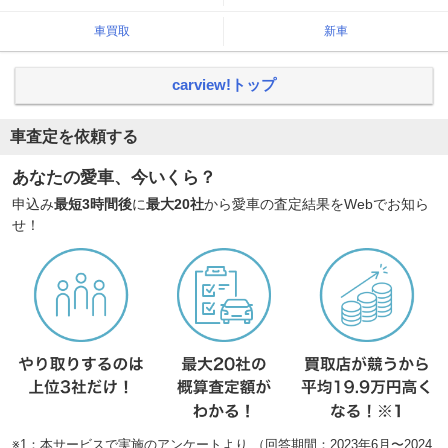
車買取
新車
carview!トップ
車査定を依頼する
あなたの愛車、今いくら？
申込み
最短3時間後
に
最大20社
から愛車の査定結果をWebでお知ら
せ！
※1：本サービスで実施のアンケートより （回答期間：2023年6月〜2024