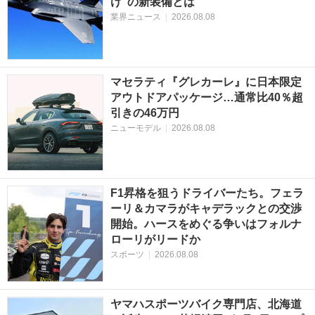
け”の新装備とは
業界ニュース
|
2026.08.08
マセラティ『グレカーレ』に日本限定
アウトドアパッケージ…通常比40％超
引きの46万円
ニューモデル
|
2026.08.08
F1昇格を狙うドライバーたち。フェラ
ーリ＆カマラがキャデラックとの交渉
開始。ハースをめぐる争いはフォルナ
ローリがリードか
スポーツ
|
2026.08.08
ヤマハスポーツバイク専門店、北海道