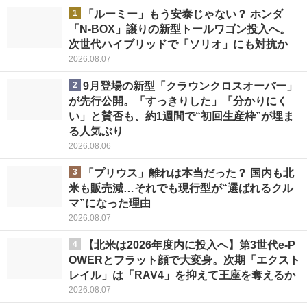
1
「ルーミー」もう安泰じゃない？ ホンダ
「N-BOX」譲りの新型トールワゴン投入へ。
次世代ハイブリッドで「ソリオ」にも対抗か
2026.08.07
2
9月登場の新型「クラウンクロスオーバー」
が先行公開。「すっきりした」「分かりにく
い」と賛否も、約1週間で“初回生産枠”が埋ま
る人気ぶり
2026.08.06
3
「プリウス」離れは本当だった？ 国内も北
米も販売減…それでも現行型が“選ばれるクル
マ”になった理由
2026.08.07
4
【北米は2026年度内に投入へ】第3世代e-P
OWERとフラット顔で大変身。次期「エクスト
レイル」は「RAV4」を抑えて王座を奪えるか
2026.08.07