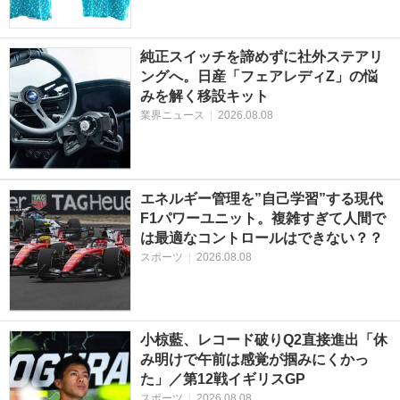
純正スイッチを諦めずに社外ステアリ
ングへ。日産「フェアレディZ」の悩
みを解く移設キット
業界ニュース
|
2026.08.08
エネルギー管理を”自己学習”する現代
F1パワーユニット。複雑すぎて人間で
は最適なコントロールはできない？？
スポーツ
|
2026.08.08
小椋藍、レコード破りQ2直接進出「休
み明けで午前は感覚が掴みにくかっ
た」／第12戦イギリスGP
スポーツ
|
2026.08.08