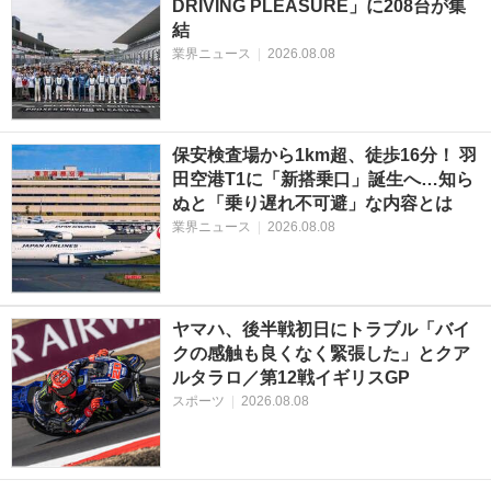
DRIVING PLEASURE」に208台が集
結
業界ニュース
|
2026.08.08
保安検査場から1km超、徒歩16分！ 羽
田空港T1に「新搭乗口」誕生へ…知ら
ぬと「乗り遅れ不可避」な内容とは
業界ニュース
|
2026.08.08
ヤマハ、後半戦初日にトラブル「バイ
クの感触も良くなく緊張した」とクア
ルタラロ／第12戦イギリスGP
スポーツ
|
2026.08.08