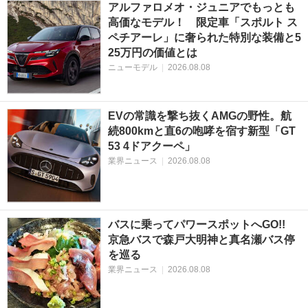
アルファロメオ・ジュニアでもっとも
高価なモデル！ 限定車「スポルト ス
ペチアーレ」に奢られた特別な装備と5
25万円の価値とは
ニューモデル
|
2026.08.08
EVの常識を撃ち抜くAMGの野性。航
続800kmと直6の咆哮を宿す新型「GT
53 4ドアクーペ」
業界ニュース
|
2026.08.08
バスに乗ってパワースポットへGO!!
京急バスで森戸大明神と真名瀬バス停
を巡る
業界ニュース
|
2026.08.08