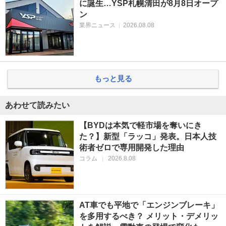
に誕生…YSP札幌清田が8月8日オープ
ン
業界ニュース
|
2026.08.08
もっと見る
あわせて読みたい
【BYDは本気で軽市場を奪いにき
た？】新型「ラッコ」発表。日本人技
術者ゼロで専用開発した理由
コラム
|
2026.8.08
AT車でも平地で「エンジンブレーキ」
を多用するべき？ メリット・デメリッ