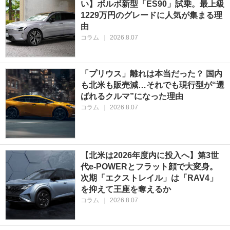
い】ボルボ新型「ES90」試乗。最上級
1229万円のグレードに人気が集まる理
由
コラム
|
2026.8.07
「プリウス」離れは本当だった？ 国内
も北米も販売減…それでも現行型が“選
ばれるクルマ”になった理由
コラム
|
2026.8.07
【北米は2026年度内に投入へ】第3世
代e-POWERとフラット顔で大変身。
次期「エクストレイル」は「RAV4」
を抑えて王座を奪えるか
コラム
|
2026.8.07