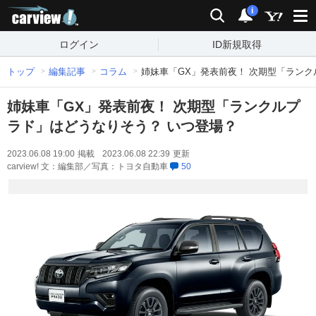
carview!
検索
通知
i
ログイン
ID新規取得
トップ
編集記事
コラム
姉妹車「GX」発表前夜！ 次期型「ランク
姉妹車「GX」発表前夜！ 次期型「ランクルプ
ラド」はどうなりそう？ いつ登場？
2023.06.08 19:00
掲載
2023.06.08 22:39
更新
carview! 文：編集部／写真：トヨタ自動車
50