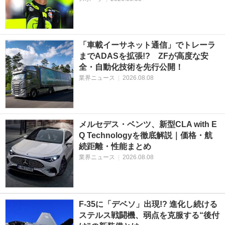
「車載イーサネット通信」でトレーラ
までADASを拡張!? ZFが高度な安
全・自動化技術を先行公開！
業界ニュース
|
2026.08.08
メルセデス・ベンツ、新型CLA with E
Q Technologyを徹底解説｜価格・航
続距離・性能まとめ
業界ニュース
|
2026.08.08
F-35に「デベソ」出現!? 進化し続ける
ステルス戦闘機、弱点を克服する“後付