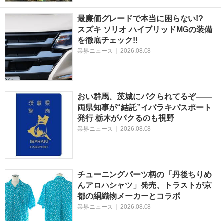
最廉価グレードで本当に困らない!?
スズキ ソリオ ハイブリッドMGの装備
を徹底チェック!!
業界ニュース
|
2026.08.08
おい群馬、茨城にパクられてるぞ――
両県知事が“結託”イバラキパスポート
発行 栃木がパクるのも視野
業界ニュース
|
2026.08.08
チューニングパーツ柄の「丹後ちりめ
んアロハシャツ」発売、トラストが京
都の絹織物メーカーとコラボ
業界ニュース
|
2026.08.08