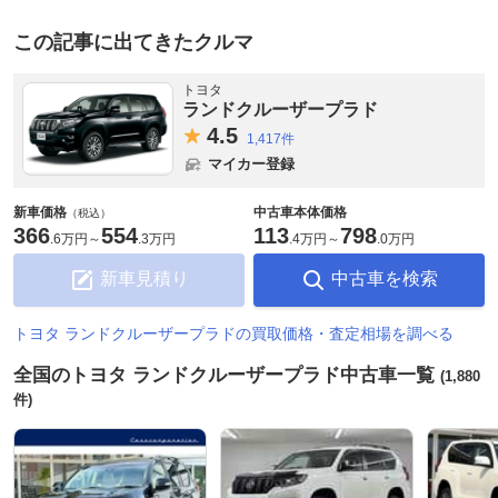
この記事に出てきたクルマ
トヨタ
ランドクルーザープラド
4.
5
1,417件
マイカー登録
新車価格
中古車本体価格
（税込）
366
554
113
798
.
6万円
～
.
3万円
.
4万円
～
.
0万円
新車見積り
中古車を検索
トヨタ ランドクルーザープラドの買取価格・査定相場を調べる
全国のトヨタ ランドクルーザープラド中古車一覧
(1,880
件)