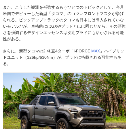
また、こうした観測を補強するもうひとつのトピックとして、今月
米国でデビューした新型「タコマ」のゴツいフロントマスクが挙げ
られる。ピックアップトラックのタコマも日本には導入されていな
いモデルだが、車格的にはGXやプラドとほぼ同じだから、その頑強
さを強調するデザインエッセンスは次期プラドにも活かされる可能
性がある。
さらに、新型タコマの2.4L直4ターボ「i-FORCE
MAX
」ハイブリッ
ドユニット（326hp/630Nm）が、プラドに搭載される可能性もあ
る。