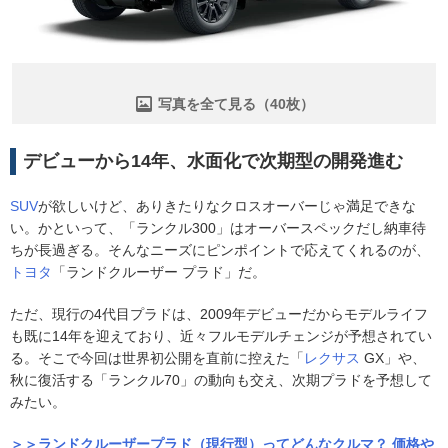
写真を全て見る（40枚）
デビューから14年、水面化で次期型の開発進む
SUV
が欲しいけど、ありきたりなクロスオーバーじゃ満足できな
い。かといって、「ランクル300」はオーバースペックだし納車待
ちが長過ぎる。そんなニーズにピンポイントで応えてくれるのが、
トヨタ
「ランドクルーザー プラド」だ。
ただ、現行の4代目プラドは、2009年デビューだからモデルライフ
も既に14年を迎えており、近々フルモデルチェンジが予想されてい
る。そこで今回は世界初公開を直前に控えた「
レクサス
GX」や、
秋に復活する「ランクル70」の動向も交え、次期プラドを予想して
みたい。
＞＞ランドクルーザープラド（現行型）ってどんなクルマ？ 価格や