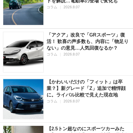
トを解説…電動車の登場で変化も
コラム
|
2026.8.07
「アクア」改良で「GRスポーツ」復
活！ 歓喜の声多数も、内容に「物足り
ない」の意見…人気回復なるか？
コラム
|
2026.8.07
【かわいいだけの「フィット」は卒
業？】新グレード「Z」追加で精悍顔
に。ライバル比較で見えた現在地
コラム
|
2026.8.07
【2.5トン超なのにスポーツカーみた