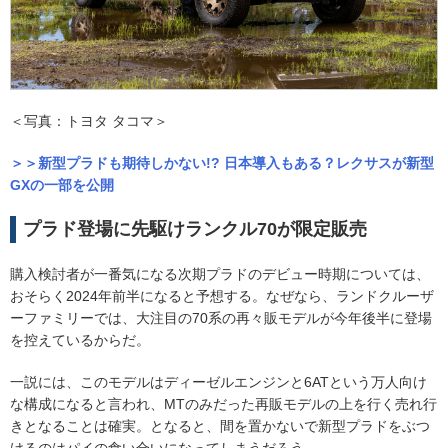
＜写真：トヨタ タコマ＞
＞＞新型プラドも期待しかない!? 日本導入もある？レクサスが新型
GXの一部を公開
プラド登場に先駆けランクル70が限定販売
購入検討者が一番気になる次期プラドのデビュー時期については、
おそらく2024年前半になると予想する。なぜなら、ランドクルーザ
ーファミリーでは、大注目の70系の再々販モデルが今年後半に登場
を控えているからだ。
一説には、このモデルはディーゼルエンジンと6ATという万人向け
な構成になると言われ、MTのみだった再販モデルの上を行く売れ行
きとなることは確実。となると、間を置かないで新型プラドをぶつ
けるのはパイの食い合いになってしまうだろう。