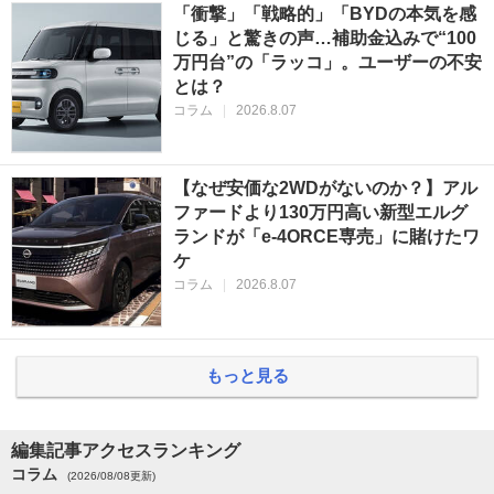
「衝撃」「戦略的」「BYDの本気を感
じる」と驚きの声…補助金込みで“100
万円台”の「ラッコ」。ユーザーの不安
とは？
コラム
|
2026.8.07
【なぜ安価な2WDがないのか？】アル
ファードより130万円高い新型エルグ
ランドが「e-4ORCE専売」に賭けたワ
ケ
コラム
|
2026.8.07
もっと見る
編集記事アクセスランキング
コラム
(2026/08/08更新)