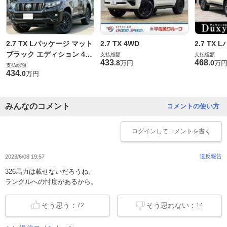
2.7 TX Lパッケージ マット
2.7 TX 4WD
2.7 TX
ブラック エディション 4W
支払総額
支払総額
433
468
.
8
.
0
万円
万
D
支払総額
434
.
0
万円
みんなのコメント
コメントの使い方
ログイン
してコメントを書く
違反報告
2023/6/08 19:57
326馬力は載せないだろうね。
ランクルへの忖度があるから。
そう思う：
そう思わない：
72
14