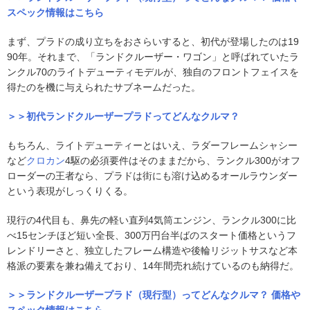
スペック情報はこちら
まず、プラドの成り立ちをおさらいすると、初代が登場したのは19
90年。それまで、「ランドクルーザー・ワゴン」と呼ばれていたラ
ンクル70のライトデューティモデルが、独自のフロントフェイスを
得たのを機に与えられたサブネームだった。
＞＞初代ランドクルーザープラドってどんなクルマ？
もちろん、ライトデューティーとはいえ、ラダーフレームシャシー
など
クロカン
4駆の必須要件はそのままだから、ランクル300がオフ
ローダーの王者なら、プラドは街にも溶け込めるオールラウンダー
という表現がしっくりくる。
現行の4代目も、鼻先の軽い直列4気筒エンジン、ランクル300に比
べ15センチほど短い全長、300万円台半ばのスタート価格というフ
レンドリーさと、独立したフレーム構造や後輪リジットサスなど本
格派の要素を兼ね備えており、14年間売れ続けているのも納得だ。
＞＞ランドクルーザープラド（現行型）ってどんなクルマ？ 価格や
スペック情報はこちら