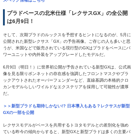
プラドベースの北米仕様「レクサスGX」の全公開
は6月9日！
そして、次期プラドのルックスを予想するヒントになるのが、5月に
公開された新型レクサス「GX」の予告画像。ご存じの人も多いと思
うが、米国などで販売されている現行型のGXはプラドをベースにパ
ワーユニットや内外装をアップグレードしたモデルだ。
6月9日（明日！）に世界初公開が予告されている新型GXは、公式画
像を見る限りボンネットの存在感を強調したフロントマスクやブラ
ックアウトされたオーバーフェンダーなど、直線基調の本格的クロ
カンモデルらしいワイルドなエクステリアを採用して可能性が濃厚
だ。
＞＞新型プラドも期待しかない!? 日本導入もある？レクサスが新型
GXの一部を公開
レクサスモデルがベースを共用するトヨタモデルとの差別化を強め
ている昨今の傾向からすると、新型GXと新型プラドは多くの主要パ