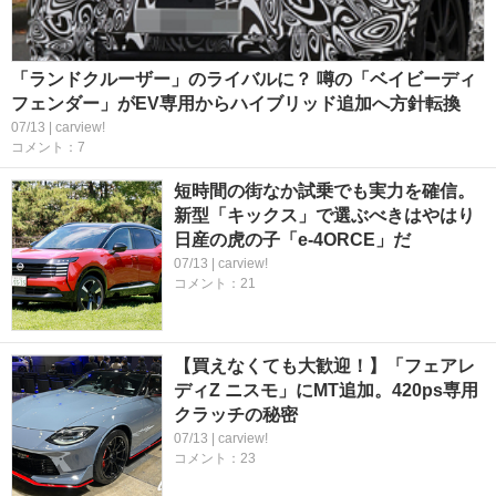
「ランドクルーザー」のライバルに？ 噂の「ベイビーディ
フェンダー」がEV専用からハイブリッド追加へ方針転換
07/13 | carview!
コメント：7
短時間の街なか試乗でも実力を確信。
新型「キックス」で選ぶべきはやはり
日産の虎の子「e-4ORCE」だ
07/13 | carview!
コメント：21
【買えなくても大歓迎！】「フェアレ
ディZ ニスモ」にMT追加。420ps専用
クラッチの秘密
07/13 | carview!
コメント：23