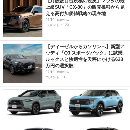
【月販数百台規模の現実】マツダの最
上級SUV「CX-80」の販売推移から見
える高付加価値戦略の現在地
07/10 | carview!
コメント：123
【ディーゼルからガソリンへ】新型ア
ウディ「Q3 スポーツバック」に試乗。
ルックスと快適性を天秤にかける628
万円の選択肢
07/10 | carview!
コメント：3