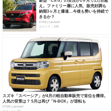
新型「CX-5」の受注が1ヶ月で1万台超
え。ファミリー層に人気、販売好調も
納期3ヶ月と爆速…今後も勢いを持続で
きるか？
07/08 | carview!
コメント：165
スズキ「スペーシア」が4月の軽自動車販売で首位を獲得。
人気の背景は？ 5月は再び「N-BOX」が逆転も
07/08 | carview!