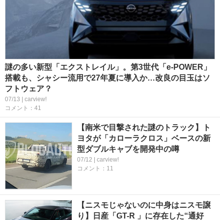
謎の多い新型「エクストレイル」。第3世代「e-POWER」
搭載も、シャシー流用で27年夏に導入か…改良の目玉はソ
フトウェア？
07/13 | carview!
コメント：41
【南米で目撃された謎のトラック】ト
ヨタが「カローラクロス」ベースの新
型ダブルキャブを開発中の噂
07/12 | carview!
コメント：11
【ニスモじゃないのに中身はニスモ譲
り】日産「GT-R 」に存在した“通好