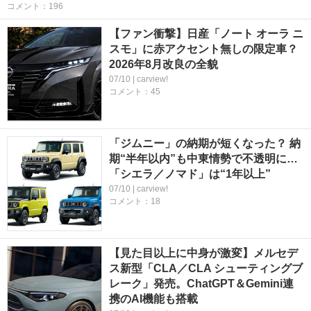
コメント：196
【ファン衝撃】日産「ノート オーラ ニ
スモ」に赤アクセント無しの限定車？
2026年8月改良の全貌
07/10 | carview!
コメント：45
「ジムニー」の納期が短くなった？ 納
期“半年以内”も中東情勢で不透明に…
「シエラ／ノマド」は“1年以上”
07/10 | carview!
コメント：18
【見た目以上に中身が激変】メルセデ
ス新型「CLA／CLA シューティングブ
レーク」発売。ChatGPT＆Gemini連
携のAI機能も搭載