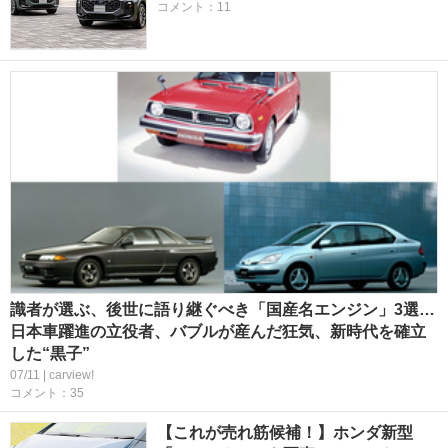
コメント：11
識者が選ぶ、後世に語り継ぐべき「国産名エンジン」3選…
日本車躍進の立役者、バブルが産んだ狂気、新時代を確立
した“黒子”
07/11 | carview!
コメント：35
【これが売れ筋候補！】ホンダ新型