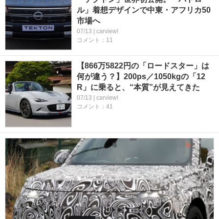
ル」着想デザインで中東・アフリカ50
市場へ
07/13 | carview!
コメント：11
【866万5822円の「ロードスター」は
何が違う？】200ps／1050kgの「12
R」に乗ると、“本質”が見えてきた
07/13 | carview!
コメント：41