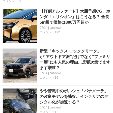
コメント：59
【打倒アルファード】大胆予想CG、ホ
ンダ「エリシオン」はこうなる？ 全長
5m級で価格は800万円超か
07/14 | carview!
コメント：192
新型「キックス ロッククリーク」
が“アウトドア派”だけでなく“ファミリ
ー層”にも人気の理由…反響次第でます
ます増殖？
07/14 | carview!
コメント：16
やや苦戦中のポルシェ「パナメーラ」
の改良モデルを捕捉。インテリアのデ
ジタル化が加速する？
07/14 | carview!
コメント：1