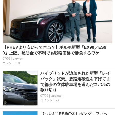
【PHEVより安いって本当？】ボルボ新型「EX90／ES9
0」上陸。補助金で不利でも戦略価格で勝負するワケ
07/09 | carview!
コメント：8
ハイブリッドが追加された新型「レイ
バック」試乗。悪路走破性を下げてま
で都会の立体駐車場を選んだスバルの
割り切り
07/09 | carview!
コメント：29
【ついに“RS顔”化】ホンダ「フィッ