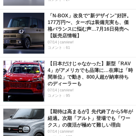
「N-BOX」改良で“新デザイン”好評。
177万円〜、ターボは装備充実も、価
格バランスに悩む声…7月16日発売へ
【販売店情報】
07/14 | carview!
コメント：61
【日本だけじゃなかった】新型「RAV
4」がアメリカでも品薄に…在庫は「時
間単位」で動き、800人超が納車待ち
のディーラーも
07/14 | carview!
コメント：95
【期待は高まるが】先代終了から5年が
経過。次期「アルト」登場でも「ワー
クス」の復活が極めて難しい理由
07/14 | carview!