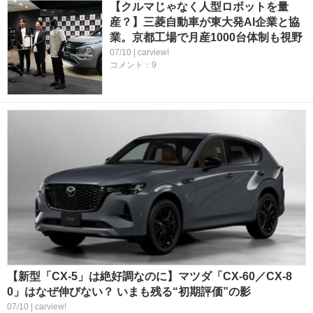
【クルマじゃなく人型ロボットを量
産？】三菱自動車が東大発AI企業と協
業。京都工場で月産1000台体制も視野
07/10 | carview!
コメント：9
【新型「CX-5」は絶好調なのに】マツダ「CX-60／CX-8
0」はなぜ伸びない？ いまも残る“初期評価”の影
07/10 | carview!