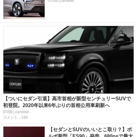
07/08 | carview!
【ついにセダン引退】高市首相が新型センチュリーSUVで
初登院。2020年以来6年ぶりの首相公用車刷新へ
07/08 | carview!
コメント：164
【セダンとSUVのいいとこ取り？】ボ
ルボ新型「ES90」発売。680psで最大