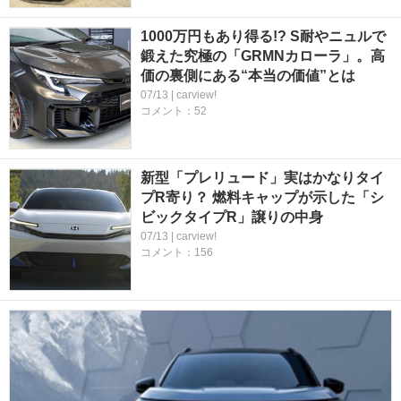
1000万円もあり得る!? S耐やニュルで
鍛えた究極の「GRMNカローラ」。高
価の裏側にある“本当の価値”とは
07/13 | carview!
コメント：52
新型「プレリュード」実はかなりタイ
プR寄り？ 燃料キャップが示した「シ
ビックタイプR」譲りの中身
07/13 | carview!
コメント：156