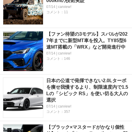
000kmの技術実証
07/14 | carview!
コメント：11
【ファン待望の3モデル】スバルが202
7年までに新型MT車を投入。TY85型6
速MT搭載の「WRX」など開発進行中
07/14 | carview!
コメント：146
日本の公道で発揮できない2.0Lターボ
を痩せ我慢するより、制限速度内で1.5
Lの「シビック RS」を使い切る大人の
選択
07/14 | carview!
コメント：357
【ブラック×マスタードがかなり個性