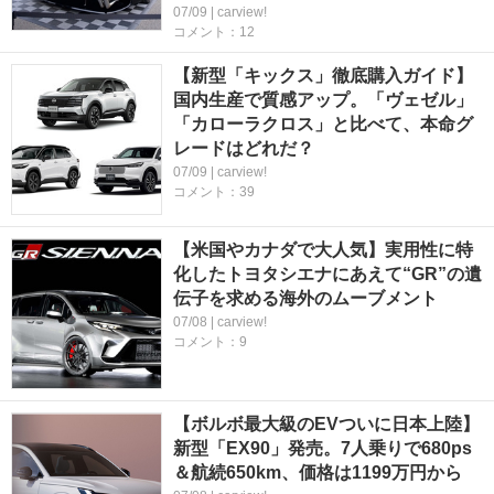
07/09 | carview!
コメント：12
【新型「キックス」徹底購入ガイド】
国内生産で質感アップ。「ヴェゼル」
「カローラクロス」と比べて、本命グ
レードはどれだ？
07/09 | carview!
コメント：39
【米国やカナダで大人気】実用性に特
化したトヨタシエナにあえて“GR”の遺
伝子を求める海外のムーブメント
07/08 | carview!
コメント：9
【ボルボ最大級のEVついに日本上陸】
新型「EX90」発売。7人乗りで680ps
＆航続650km、価格は1199万円から