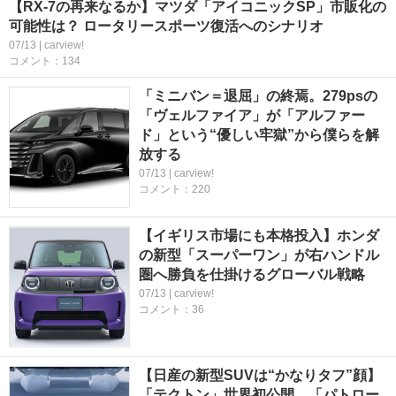
【RX-7の再来なるか】マツダ「アイコニックSP」市販化の
可能性は？ ロータリースポーツ復活へのシナリオ
07/13 | carview!
コメント：134
「ミニバン＝退屈」の終焉。279psの
「ヴェルファイア」が「アルファー
ド」という“優しい牢獄”から僕らを解
放する
07/13 | carview!
コメント：220
【イギリス市場にも本格投入】ホンダ
の新型「スーパーワン」が右ハンドル
圏へ勝負を仕掛けるグローバル戦略
07/13 | carview!
コメント：36
【日産の新型SUVは“かなりタフ”顔】
「テクトン」世界初公開。「パトロー