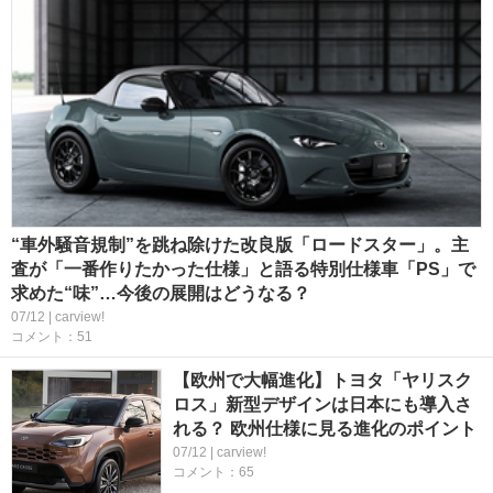
“車外騒音規制”を跳ね除けた改良版「ロードスター」。主
査が「一番作りたかった仕様」と語る特別仕様車「PS」で
求めた“味”…今後の展開はどうなる？
07/12 | carview!
コメント：51
【欧州で大幅進化】トヨタ「ヤリスク
ロス」新型デザインは日本にも導入さ
れる？ 欧州仕様に見る進化のポイント
07/12 | carview!
コメント：65