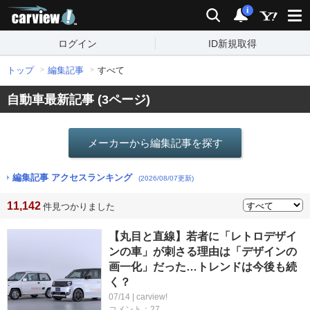
carview!
検索
通知
i
ログイン
ID新規取得
トップ
編集記事
すべて
自動車最新記事 (3ページ)
メーカーから編集記事を探す
編集記事 アクセスランキング
(2026/08/07更新)
11,142
件見つかりました
【丸目と直線】若者に「レトロデザイ
ンの車」が刺さる理由は「デザインの
画一化」だった…トレンドは今後も続
く？
07/14 | carview!
コメント：27