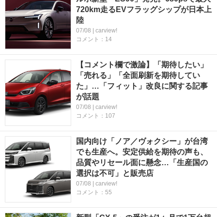
720km走るEVフラッグシップが日本上
陸
07/08 | carview!
コメント：14
【コメント欄で激論】「期待したい」
「売れる」「全面刷新を期待してい
た」…「フィット」改良に関する記事
が話題
07/08 | carview!
コメント：107
国内向け「ノア／ヴォクシー」が台湾
でも生産へ。安定供給を期待の声も、
品質やリセール面に懸念…「生産国の
選択は不可」と販売店
07/08 | carview!
コメント：55