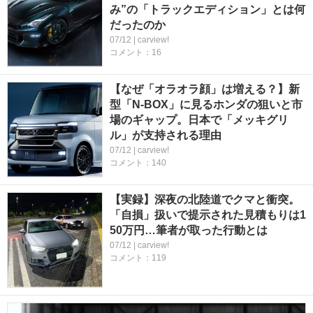
み”の「トラックエディション」とは何
だったのか
07/12 | carview!
コメント：16
【なぜ「オラオラ顔」は増える？】新
型「N-BOX」に見るホンダの狙いと市
場のギャップ。日本で「メッキグリ
ル」が支持される理由
07/12 | carview!
コメント：140
【実録】深夜の北陸道でクマと衝突。
「自損」扱いで提示された見積もりは1
50万円…筆者が取った行動とは
07/12 | carview!
コメント：119