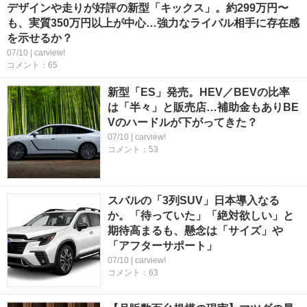
デザインや走りが好評の新型「キックス」。約299万円〜
も、実質350万円以上が中心…強力なライバル相手に存在感
を示せるか？
07/10 | carview!
コメント：65
新型「ES」発売。HEV／BEVの比率
は「半々」と販売店…補助金もありBE
Vのハードルが下がってきた？
07/10 | carview!
コメント：53
スバルの「3列SUV」日本導入なる
か。「待っていた」「絶対欲しい」と
期待高まるも、懸念は「サイズ」や
「アフターサポート」
07/10 | carview!
コメント：63