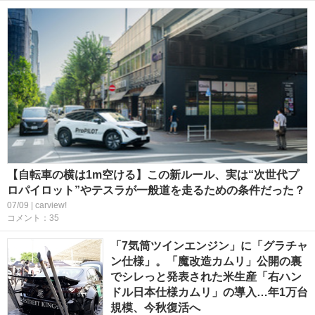
【自転車の横は1m空ける】この新ルール、実は“次世代プ
ロパイロット”やテスラが一般道を走るための条件だった？
07/09 | carview!
コメント：35
「7気筒ツインエンジン」に「グラチャ
ン仕様」。「魔改造カムリ」公開の裏
でシレっと発表された米生産「右ハン
ドル日本仕様カムリ」の導入…年1万台
規模、今秋復活へ