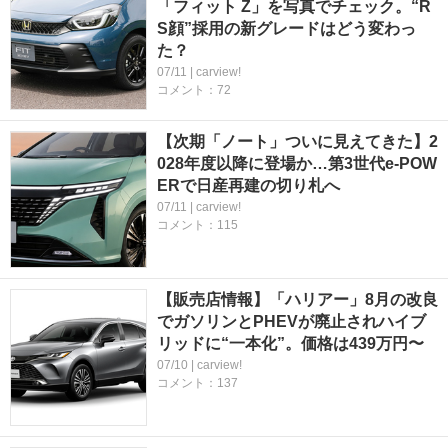
「フィット Z」を写真でチェック。“R
S顔”採用の新グレードはどう変わっ
た？
07/11 | carview!
コメント：72
【次期「ノート」ついに見えてきた】2
028年度以降に登場か…第3世代e-POW
ERで日産再建の切り札へ
07/11 | carview!
コメント：115
【販売店情報】「ハリアー」8月の改良
でガソリンとPHEVが廃止されハイブ
リッドに“一本化”。価格は439万円〜
07/10 | carview!
コメント：137