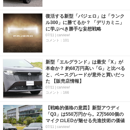
復活する新型「パジェロ」は「ランク
ル300」に勝てるか？ 「デリカミニ」
に学ぶべき勝手な妄想戦略
07/11 | carview!
コメント：101
新型「エルグランド」は最安「X」が
本命か？ 約68万円高い「G」と比べる
と、ベースグレードが意外と買いだっ
た 【販売店情報】
07/11 | carview!
コメント：166
【戦略的価格の意図】新型アウディ
「Q3」は550万円から。2万5600個の
マイクロLEDが魅せる先進技術の価値
07/11 | carview!