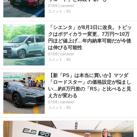
07/09 | carview!
コメント：63
「シエンタ」が8月3日に改良。トピッ
クはボディカラー変更、7万円〜10万
円ほど値上げ…年内納車可能だが今後
は伸びる可能性
07/09 | carview!
コメント：80
【新「PS」は本当に買いか】マツダ
「ロードスター」の価格設定が悩まし
い…約8万円差の「RS」と比べると見
え方が変わる
07/09 | carview!
コメント：55