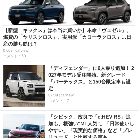
【新型「キックス」は本当に買いか】本命「ヴェゼル」、
燃費の「ヤリスクロス」、実用派「カローラクロス」…日
産の勝ち筋は？
07/09 | carview!
コメント：50
「ディフェンダー」に6人乗り追加！ 2
027年モデル受注開始。新グレード
「バーテックス」と150台限定車も設
定
07/09 | carview!
コメント：7
「シビック」改良で「e:HEV RS」追
加も、根強い“MT人気”。「日常使いし
やすい」「現実的な価格」など「プレ
リュード」と比較する声も