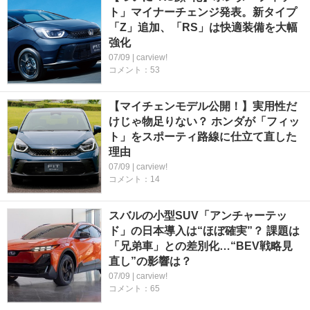
ト」マイナーチェンジ発表。新タイプ
「Z」追加、「RS」は快適装備を大幅
強化
07/09 | carview!
コメント：53
【マイチェンモデル公開！】実用性だ
けじゃ物足りない？ ホンダが「フィッ
ト」をスポーティ路線に仕立て直した
理由
07/09 | carview!
コメント：14
スバルの小型SUV「アンチャーテッ
ド」の日本導入は“ほぼ確実”？ 課題は
「兄弟車」との差別化…“BEV戦略見
直し”の影響は？
07/09 | carview!
コメント：65