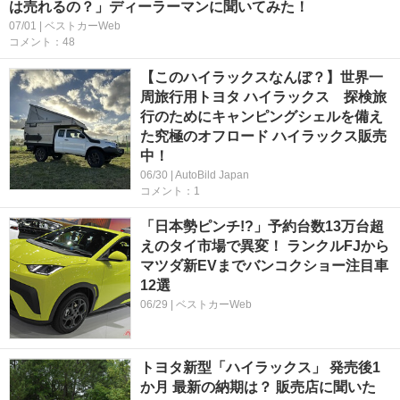
は売れるの？」ディーラーマンに聞いてみた！
07/01 | ベストカーWeb
コメント：48
【このハイラックスなんぼ？】世界一
周旅行用トヨタ ハイラックス 探検旅
行のためにキャンピングシェルを備え
た究極のオフロード ハイラックス販売
中！
06/30 | AutoBild Japan
コメント：1
「日本勢ピンチ!?」予約台数13万台超
えのタイ市場で異変！ ランクルFJから
マツダ新EVまでバンコクショー注目車
12選
06/29 | ベストカーWeb
トヨタ新型「ハイラックス」 発売後1
か月 最新の納期は？ 販売店に聞いた