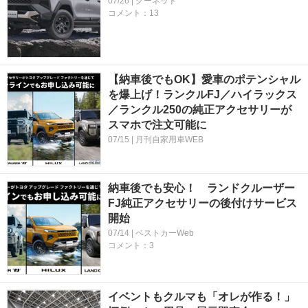
07/26 | グーネット
コメント：13
【納車後でもOK】愛車のポテンシャル
を爆上げ！ランクルFJ／ハイラックス
／ランクル250の純正アクセサリーが
スマホで注文可能に
07/15 | 月刊自家用車WEB
納車後でも安心！ ランドクルーザー
FJ純正アクセサリーの後付けサービス
開始
07/14 | ベストカーWeb
コメント：3
イベントもクルマも「オレが作る！」