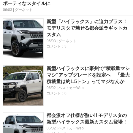
ポーティなスタイルに
06/03 | グーネット
新型「ハイラックス」に迫力プラス！
モデリスタで魅せる都会派ラギットカ
スタム
06/03 | グーネット
コメント：3
新型ハイラックスに豪州で"積載量マシ
マシ"アップグレードを設定へ 「最大
積載量は約1.5トン」ってマジなんか
06/02 | ベストカーWeb
コメント：6
都会派オフ仕様が熱い!! モデリスタの
新型ハイラックス最新カスタム登場！
06/02 | ベストカーWeb