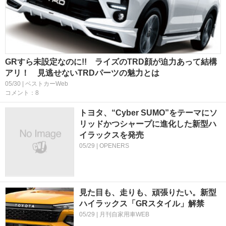
GRすら未設定なのに!! ライズのTRD顔が迫力あって結構
アリ！ 見逃せないTRDパーツの魅力とは
05/30 | ベストカーWeb
コメント：8
トヨタ、“Cyber SUMO”をテーマにソ
リッドかつシャープに進化した新型ハ
イラックスを発売
05/29 | OPENERS
見た目も、走りも、頑張りたい。新型
ハイラックス「GRスタイル」解禁
05/29 | 月刊自家用車WEB