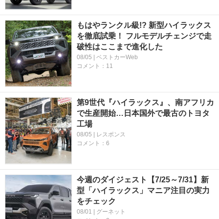
もはやランクル級!? 新型ハイラックス
を徹底試乗！ フルモデルチェンジで走
破性はここまで進化した
08/05 | ベストカーWeb
コメント：11
第9世代『ハイラックス』、南アフリカ
で生産開始…日本国外で最古のトヨタ
工場
08/05 | レスポンス
コメント：6
今週のダイジェスト【7/25～7/31】新
型「ハイラックス」マニア注目の実力
をチェック
08/01 | グーネット