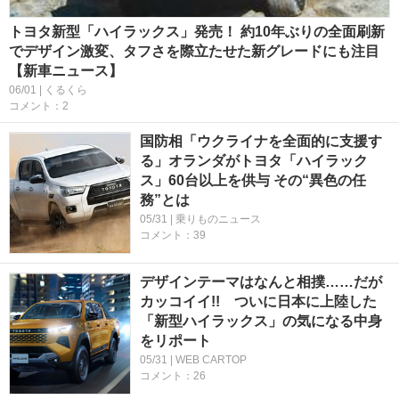
トヨタ新型「ハイラックス」発売！ 約10年ぶりの全面刷新
でデザイン激変、タフさを際立たせた新グレードにも注目
【新車ニュース】
06/01 | くるくら
コメント：2
国防相「ウクライナを全面的に支援す
る」オランダがトヨタ「ハイラック
ス」60台以上を供与 その“異色の任
務”とは
05/31 | 乗りものニュース
コメント：39
デザインテーマはなんと相撲……だが
カッコイイ!! ついに日本に上陸した
「新型ハイラックス」の気になる中身
をリポート
05/31 | WEB CARTOP
コメント：26