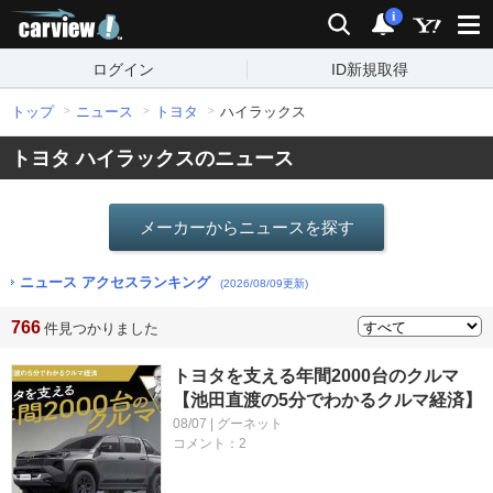
carview!
検索
通知
i
ログイン
ID新規取得
トップ
ニュース
トヨタ
ハイラックス
トヨタ ハイラックスのニュース
メーカーからニュースを探す
ニュース アクセスランキング
(2026/08/09更新)
766
件見つかりました
トヨタを支える年間2000台のクルマ
【池田直渡の5分でわかるクルマ経済】
08/07 | グーネット
コメント：2