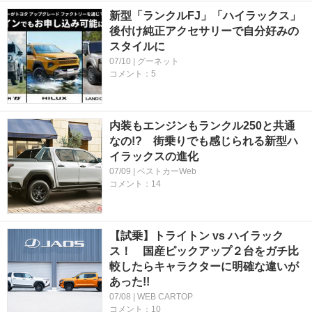
新型「ランクルFJ」「ハイラックス」
後付け純正アクセサリーで自分好みの
スタイルに
07/10 | グーネット
コメント：5
内装もエンジンもランクル250と共通
なの!? 街乗りでも感じられる新型ハ
イラックスの進化
07/09 | ベストカーWeb
コメント：14
【試乗】トライトン vs ハイラック
ス！ 国産ピックアップ２台をガチ比
較したらキャラクターに明確な違いが
あった!!
07/08 | WEB CARTOP
コメント：10