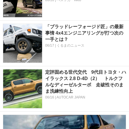
「ブラッドレーフォージド匠」の最新
事情 4x4エンジニアリングが打つ次の
一手とは？
06/17 | くるまのニュース
定評固める世代交代 9代目トヨタ・ハ
イラックス 2.8 D-4D（2） トルクフ
ルなディーゼルターボ 走破性そのま
ま洗練性向上
06/16 | AUTOCAR JAPAN