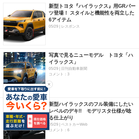
新型トヨタ『ハイラックス』用GRパー
ツ登場！ スタイルと機能性を両立した
6アイテム
05/29 | レスポンス
写真で見るニューモデル トヨタ「ハ
イラックス」
05/29 | 日刊自動車新聞
コメント：3
新型ハイラックスのフル装備にしたい
レベルのデキ!! モデリスタ仕様が唸
る仕上がり
05/29 | ベストカーWeb
コメント：6