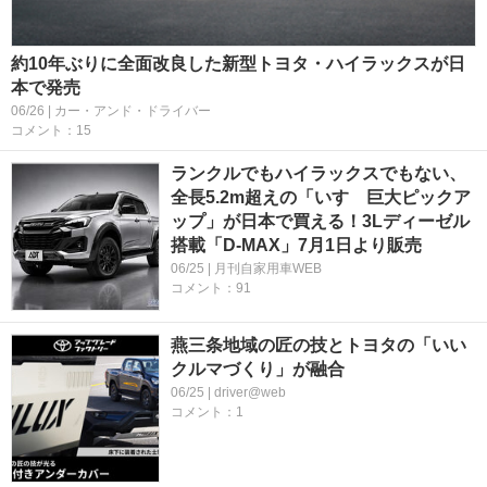
約10年ぶりに全面改良した新型トヨタ・ハイラックスが日
本で発売
06/26 | カー・アンド・ドライバー
コメント：15
ランクルでもハイラックスでもない、
全長5.2m超えの「いすゞ巨大ピックア
ップ」が日本で買える！3Lディーゼル
搭載「D-MAX」7月1日より販売
06/25 | 月刊自家用車WEB
コメント：91
燕三条地域の匠の技とトヨタの「いい
クルマづくり」が融合
06/25 | driver@web
コメント：1