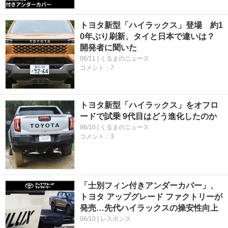
トヨタ新型「ハイラックス」登場 約1
0年ぶり刷新、タイと日本で違いは？
開発者に聞いた
06/11 | くるまのニュース
コメント：7
トヨタ新型「ハイラックス」をオフロ
ードで試乗 9代目はどう進化したのか
06/10 | くるまのニュース
コメント：3
「士別フィン付きアンダーカバー」、
トヨタ アップグレード ファクトリーが
発売…先代ハイラックスの操安性向上
06/10 | レスポンス