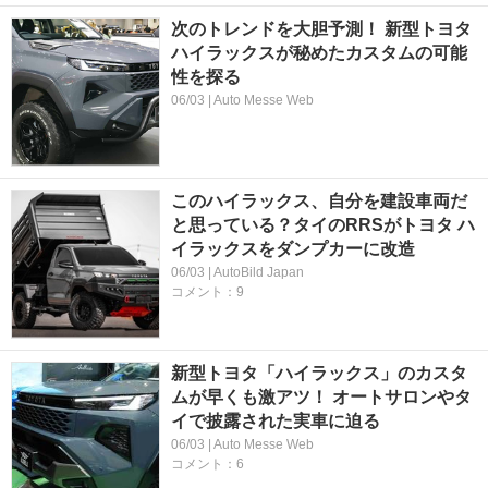
次のトレンドを大胆予測！ 新型トヨタ
ハイラックスが秘めたカスタムの可能
性を探る
06/03 | Auto Messe Web
このハイラックス、自分を建設車両だ
と思っている？タイのRRSがトヨタ ハ
イラックスをダンプカーに改造
06/03 | AutoBild Japan
コメント：9
新型トヨタ「ハイラックス」のカスタ
ムが早くも激アツ！ オートサロンやタ
イで披露された実車に迫る
06/03 | Auto Messe Web
コメント：6