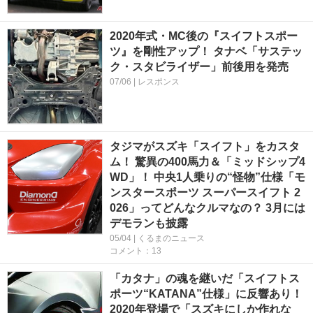
2020年式・MC後の『スイフトスポー
ツ』を剛性アップ！ タナベ「サステッ
ク・スタビライザー」前後用を発売
07/06 | レスポンス
タジマがスズキ「スイフト」をカスタ
ム！ 驚異の400馬力＆「ミッドシップ4
WD」！ 中央1人乗りの“怪物”仕様「モ
ンスタースポーツ スーパースイフト 2
026」ってどんなクルマなの？ 3月には
デモランも披露
05/04 | くるまのニュース
コメント：13
「カタナ」の魂を継いだ「スイフトス
ポーツ“KATANA”仕様」に反響あり！
2020年登場で「スズキにしか作れな