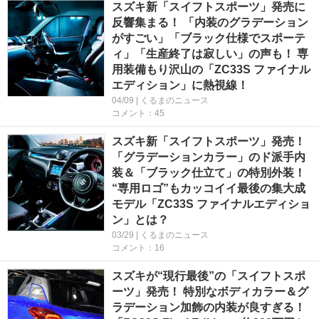
スズキ新「スイフトスポーツ」発売に
反響集まる！ 「内装のグラデーション
がすごい」「ブラック仕様でスポーテ
ィ」「生産終了は寂しい」の声も！ 専
用装備もり沢山の「ZC33S ファイナル
エディション」に熱視線！
04/09 | くるまのニュース
コメント：45
スズキ新「スイフトスポーツ」発売！
「グラデーションカラー」のド派手内
装＆「ブラック仕立て」の特別外装！
“専用ロゴ”もカッコイイ最後の集大成
モデル「ZC33S ファイナルエディショ
ン」とは？
03/29 | くるまのニュース
コメント：16
スズキが“現行最後”の「スイフトスポ
ーツ」発売！ 特別なボディカラー＆グ
ラデーション加飾の内装が良すぎる！