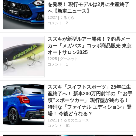
を発表！ 現行モデルは2月に生産終了
へ【新車ニュース】
12/27 | くるくら
コメント：2
スズキが新型ルアー開発！？釣具メー
カー「メガバス」コラボ商品販売 東京
オートサロン2025
12/25 | グーネット
コメント：1
スズキ「スイフトスポーツ」25年に生
産終了へ！ 新車200万円前半の「“お手
頃”スポーツカー」 現行型が終わる！
特別な「ファイナル エディション」登
場！ 今後どうなる？
12/21 | くるまのニュース
コメント：61