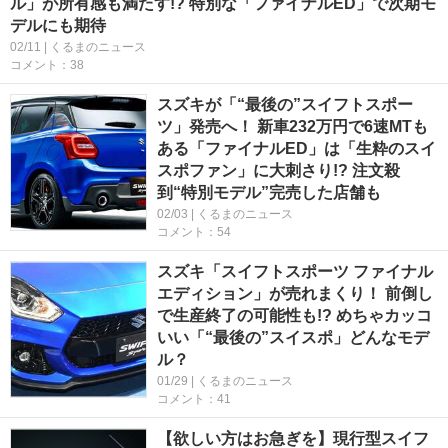
ル」が所有感も満たす!? 特別な「ファイナルED」で次期モ
デルにも期待
02/11 | くるまのニュース
コメント：38
スズキが「“最後の”スイフトスポー
ツ」発売へ！ 新車232万円で6速MTも
ある「ファイナルED」は「生粋のスイ
スポファン」に大刺さり!? 注文殺
到“特別モデル”完売した店舗も
02/03 | くるまのニュース
コメント：54
スズキ「スイフトスポーツ ファイナル
エディション」が売れまくり！ 前倒し
で生産終了の可能性も!? めちゃカッコ
いい「“最後の”スイスポ」どんなモデ
ル？
01/29 | くるまのニュース
コメント：41
【欲しい方はお急ぎを】現行型スイフ