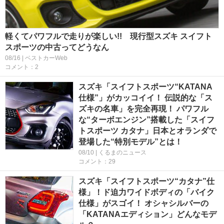
軽くてパワフルで走りが楽しい!! 現行型スズキ スイフト
スポーツの中古ってどうなん
08/16 | ベストカーWeb
コメント：2
スズキ「スイフトスポーツ“KATANA
仕様”」がカッコイイ！ 伝説的な「ス
ズキの名車」を完全再現！ パワフル
な“ターボエンジン”搭載した「スイフ
トスポーツ カタナ」日本とオランダで
登場した“特別モデル”とは！
08/10 | くるまのニュース
コメント：29
スズキ「スイフトスポーツ“カタナ”仕
様」！ド迫力ワイドボディの「バイク
仕様」がスゴイ！ オシャシルバーの
「KATANAエディション」どんなモデ