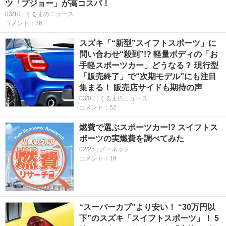
ツ「プジョー」が高コスパ！
03/10 | くるまのニュース
コメント：36
スズキ「“新型”スイフトスポーツ」に
問い合わせ“殺到”!? 軽量ボディの「お
手軽スポーツカー」どうなる？ 現行型
「販売終了」で“次期モデル”にも注目
集まる！ 販売店サイドも期待の声
03/01 | くるまのニュース
コメント：52
燃費で選ぶスポーツカー!? スイフトス
ポーツの実燃費を調べてみた
02/25 | グーネット
コメント：19
“スーパーカブ”より安い！ “30万円以
下”のスズキ「スイフトスポーツ」！ 5