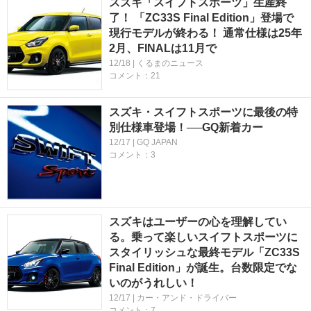
スズキ「スイフトスポーツ」生産終
了！ 「ZC33S Final Edition」登場で
現行モデルが終わる！ 通常仕様は25年
2月、FINALは11月で
12/18 | くるまのニュース
コメント：21
スズキ・スイフトスポーツに最後の特
別仕様車登場！──GQ新着カー
12/17 | GQ JAPAN
コメント：3
スズキはユーザーの心を理解してい
る。乗って楽しいスイフトスポーツに
スタイリッシュな最終モデル「ZC33S
Final Edition」が誕生。台数限定でな
いのがうれしい！
12/17 | カー・アンド・ドライバー
コメント：7