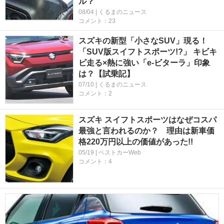
ル？
08/04 | くるまのニュース
コメント：23
スズキの新型「小さなSUV」現る！
「SUV版スイフトスポーツ!?」 キビキ
ビ走る×熱に強い「e-ビターラ」印象
は？【試乗記】
07/10 | くるまのニュース
コメント：2
スズキ スイフトスポーツはなぜコスパ
最強と言われるのか？ 理由は新車価
格220万円以上の価値があった!!
05/19 | ベストカーWeb
コメント：4