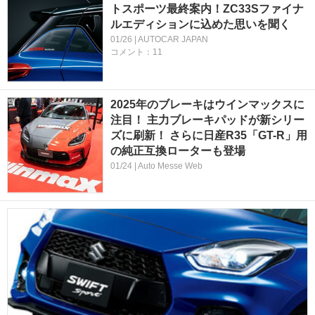
トスポーツ最終案内！ZC33Sファイナ
ルエディションに込めた思いを聞く
01/26 | AUTOCAR JAPAN
コメント：11
2025年のブレーキはウインマックスに
注目！ 主力ブレーキパッドが新シリー
ズに刷新！ さらに日産R35「GT-R」用
の純正互換ローターも登場
01/24 | Auto Messe Web