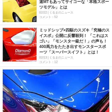
速MTもあってサイコーな「本格スポー
ツモデル」とは
02/22 | くるまのニュース
コメント：52
ミッドシップ×四駆のスズキ「究極のス
イスポ」公開に反響殺到！ 「これはス
ゴい」「モンスター級だ！」の声も！
400馬力をたたき出すモンスタースポ
ーツ「スーパースイフト」とは！
02/13 | くるまのニュース
コメント：12