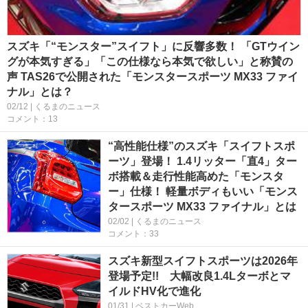
スズキ「“モンスター”スイフト」に反響多数！ 「GTウイン
グが本気すぎる」「この仕様なら本気で欲しい」と称賛の
声 TAS26で公開された「モンスタースポーツ MX33 ファイ
ナル」とは？
02/12 | くるまのニュース
コメント：13
“高性能仕様”のスズキ「スイフトスポ
ーツ」登場！ 1.4リッター「直4」ター
ボ搭載＆走行性能高めた「モンスタ
ー」仕様！ 軽量ボディもいい「モンス
タースポーツ MX33 ファイナル」とは
02/02 | くるまのニュース
コメント：33
スズキ新型スイフトスポーツは2026年
登場予定!! 大幅改良1.4Lターボとマ
イルドHV化で進化
01/31 | ベストカーWeb