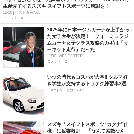
生産完了するスズキ スイフトスポーツに感謝を！
11/10 | ベストカーWeb
コメント：6
2025年に日本一ジムカーナが上手かっ
た女子大生が決定！ フォーミュラジ
ムカーナ女子クラス攻略のカギは「サ
ーキット走行」だった
11/07 | WEB CARTOP
コメント：2
いつの時代もコスパが大事!! クルマ好
き学生が支持するドラテク練習車3選
11/05 | ベストカーWeb
スズキ「スイフトスポーツ“カタナ”仕
様」に反響殺到！ 「なんて素敵なん