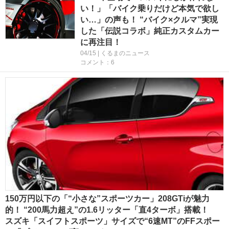
い！」「バイク乗りだけど本気で欲し
い…」の声も！ “バイク×クルマ”実現
した「伝説コラボ」純正カスタムカー
に再注目！
04/15 | くるまのニュース
コメント：6
150万円以下の「“小さな”スポーツカー」208GTiが魅力
的！ “200馬力超え”の1.6リッター「直4ターボ」搭載！
スズキ「スイフトスポーツ」サイズで“6速MT”のFFスポー