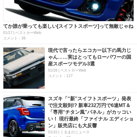
てか誰が乗っても楽しい[スイフトスポーツ]って無敵じゃね
01/17 | ベストカーWeb
コメント：36
現代で言ったらエコカー以下の馬力じ
ゃん……実はとってもローパワーの国
産スポーツモデル3選
01/16 | ベストカーWeb
コメント：127
スズキ「“新”スイフトスポーツ」発表
で注文殺到!? 新車232万円で6速MT＆
「専用“チタン風”パネル」がカッコい
い！ 現行最終「ファイナル エディショ
ン」販売店にも大反響
01/10 | くるまのニュース