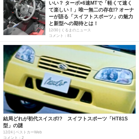
いい？ ターボ×6速MTで「軽くて速く
て楽しい！」唯一無二の存在!? オーナ
ーが語る「スイフトスポーツ」の魅力
と新型への期待とは！
12/30 | くるまのニュース
コメント：81
結局どれが初代スイスポ!? スイフトスポーツ「HT81S
型」の謎
12/24 | ベストカーWeb
コメント：2