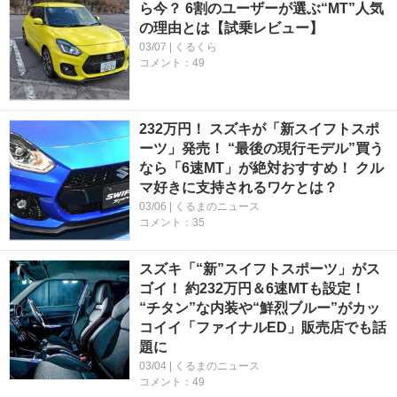
ら今？ 6割のユーザーが選ぶ“MT”人気
の理由とは【試乗レビュー】
03/07 | くるくら
コメント：49
232万円！ スズキが「新スイフトスポ
ーツ」発売！ “最後の現行モデル”買う
なら「6速MT」が絶対おすすめ！ クル
マ好きに支持されるワケとは？
03/06 | くるまのニュース
コメント：35
スズキ「“新”スイフトスポーツ」がス
ゴイ！ 約232万円＆6速MTも設定！
“チタン”な内装や“鮮烈ブルー”がカッ
コイイ「ファイナルED」販売店でも話
題に
03/04 | くるまのニュース
コメント：49