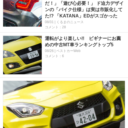
だ！」「遊び心必要！」 ド迫力デザイ
ンの「バイク仕様」は実は市販化して
た!? 「KATANA」EDがスゴかった
08/31 | くるまのニュース
コメント：28
運転がより楽しい!! ビギナーにお薦
めの中古MT車ランキングトップ5
08/26 | ベストカーWeb
コメント：6