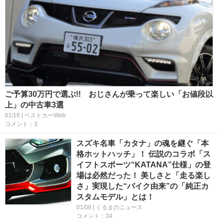
ご予算30万円で選ぶ!! おじさんが乗って楽しい「お値段以
上」の中古車3選
01/16 | ベストカーWeb
コメント：3
スズキ名車「カタナ」の魂を継ぐ「本
格ホットハッチ」！ 伝説のコラボ「ス
イフトスポーツ“KATANA”仕様」の登
場は必然だった！ 美しさと「走る楽し
さ」実現した“バイク由来”の「純正カ
スタムモデル」とは！
01/08 | くるまのニュース
コメント：34