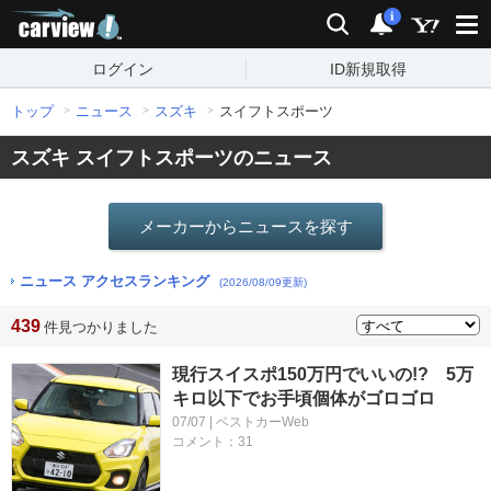
carview!
検索
通知
i
ログイン
ID新規取得
トップ
ニュース
スズキ
スイフトスポーツ
スズキ スイフトスポーツのニュース
メーカーからニュースを探す
ニュース アクセスランキング
(2026/08/09更新)
439
件見つかりました
現行スイスポ150万円でいいの!? 5万
キロ以下でお手頃個体がゴロゴロ
07/07 | ベストカーWeb
コメント：31