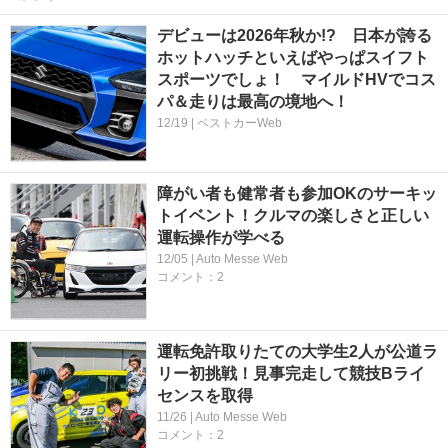
デビューは2026年秋か!? 日本が誇る
ホットハッチといえばやっぱスイフト
スポーツでしょ！ マイルドHVでコス
パ＆走りは最高の境地へ！
12/19 | ベストカーWeb
障がい者も健常者も参加OKのサーキッ
トイベント！クルマの楽しさと正しい
運転操作が学べる
12/05 | Auto Messe Web
コメント：2
運転免許取りたての大学生2人が公道ラ
リー初挑戦！見事完走して競技Bライ
センスを取得
11/26 | Auto Messe Web
コメント：2