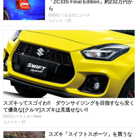
「ZC33S Final Edition」約232万円か
ら
03/20 | くるまのニュース
コメント：33
スズキってスゴイわ!! ダウンサイジングを目指すなら安く
て優良な[クルマ]スズキは見逃せない!!
03/13 | ベストカーWeb
コメント：47
スズキ「スイフトスポーツ」を買うな