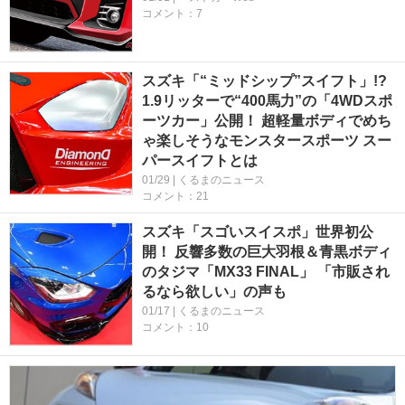
コメント：7
スズキ「“ミッドシップ”スイフト」!?
1.9リッターで“400馬力”の「4WDスポ
ーツカー」公開！ 超軽量ボディでめち
ゃ楽しそうなモンスタースポーツ スー
パースイフトとは
01/29 | くるまのニュース
コメント：21
スズキ「スゴいスイスポ」世界初公
開！ 反響多数の巨大羽根＆青黒ボディ
のタジマ「MX33 FINAL」 「市販され
るなら欲しい」の声も
01/17 | くるまのニュース
コメント：10