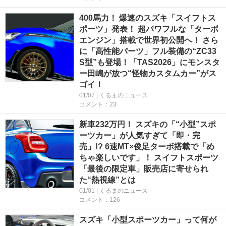
400馬力！ 爆速のスズキ「スイフトス
ポーツ」発表！ 超パワフルな「ターボ
エンジン」搭載で世界初公開へ！ さら
に「高性能パーツ」フル装備の“ZC33
S型”も登場！「TAS2026」にモンスタ
ー田嶋が放つ“怪物カスタムカー”がス
ゴイ！
01/07 | くるまのニュース
コメント：23
新車232万円！ スズキの「“小型”スポ
ーツカー」が人気すぎて「即・完
売」!? 6速MT×俊足ターボ搭載で「め
ちゃ楽しいです」！ スイフトスポーツ
「最後の限定車」販売店に寄せられ
た“熱視線”とは
01/01 | くるまのニュース
コメント：126
スズキ「小型スポーツカー」って何が