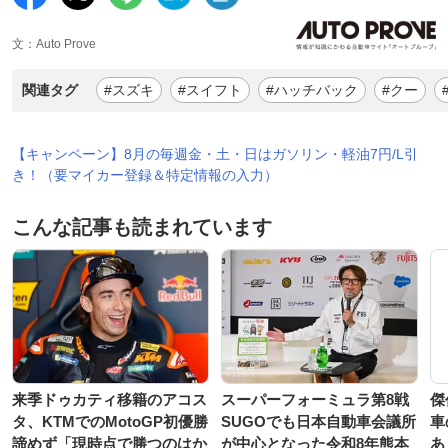
文：Auto Prove
関連タグ
#スズキ
#スイフト
#ハッチバック
#クー
【キャンペーン】8月の毎週金・土・日はガソリン・軽油7円/L引
き！（要マイカー登録＆特定情報の入力）
こんな記事も読まれています
来季ドゥカティ移籍のアコス
スーパーフォーミュラ第8戦
傑
タ、KTMでのMotoGP初優勝
SUGOでも日本自動車会議所
車
諦めず「現時点で勝つのはか
が中心となった令和8年熊本
あ