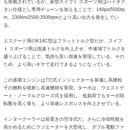
も搭載されているが、新型スイフト スポーツ用はハイオク
タン仕様とし専用チューンを加えることで、140ps/5500rp
m、230Nm/2500-3500rpmとより高い出力を発生してい
る。
エスクード用のK14C型はフラットトルク型だが、スイフ
ト スポーツ用は低速トルクを向上させ、中速域でトルクを
盛り上げることで、気持ち良い加速を実現している。その
ため、より高いギヤで走行できるようになっている。
この直噴エンジンは7穴式インジェクターを装備し高微粒
子の燃料を噴射し高速燃焼を実現。ターボは、ウエストゲ
ート・ノーマルクローズ式を採用し、低負荷でもターボ回
転数を高く保ち、より加速レスポンスを向上させている。
インタークーラーは前置きの空冷式だ。さらに冷却性能を
高かめるためにラジエーターを大型化し、ダブル電動ファ