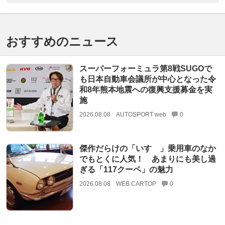
おすすめのニュース
スーパーフォーミュラ第8戦SUGOで
も日本自動車会議所が中心となった令
和8年熊本地震への復興支援募金を実
施
2026.08.08
AUTOSPORT web
0
傑作だらけの「いすゞ」乗用車のなか
でもとくに人気！ あまりにも美し過
ぎる「117クーペ」の魅力
2026.08.08
WEB CARTOP
0