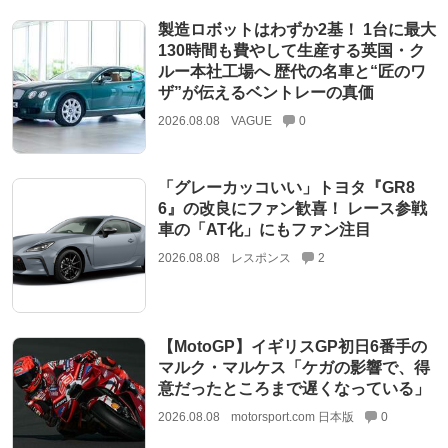
製造ロボットはわずか2基！ 1台に最大
130時間も費やして生産する英国・ク
ルー本社工場へ 歴代の名車と“匠のワ
ザ”が伝えるベントレーの真価
2026.08.08
VAGUE
0
「グレーカッコいい」トヨタ『GR8
6』の改良にファン歓喜！ レース参戦
車の「AT化」にもファン注目
2026.08.08
レスポンス
2
【MotoGP】イギリスGP初日6番手の
マルク・マルケス「ケガの影響で、得
意だったところまで遅くなっている」
2026.08.08
motorsport.com 日本版
0