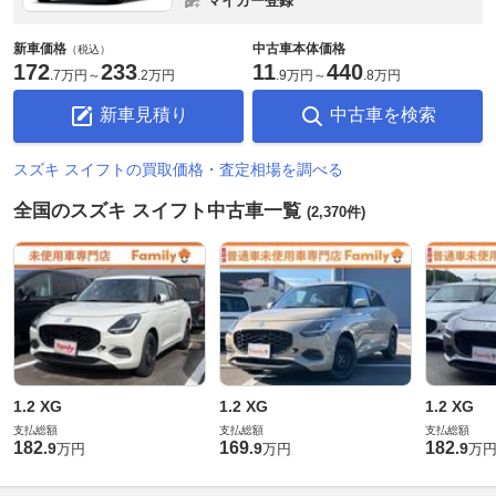
マイカー登録
新車価格
中古車本体価格
（税込）
172
233
11
440
.
7万円
～
.
2万円
.
9万円
～
.
8万円
新車見積り
中古車を検索
スズキ スイフトの買取価格・査定相場を調べる
全国のスズキ スイフト中古車一覧
(2,370件)
1.2 XG
1.2 XG
1.2 XG
支払総額
支払総額
支払総額
182
169
182
.
9
.
9
.
9
万円
万円
万