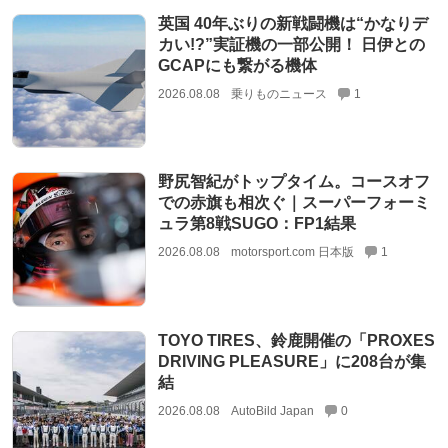
英国 40年ぶりの新戦闘機は“かなりデ
カい!?”実証機の一部公開！ 日伊との
GCAPにも繋がる機体
2026.08.08
乗りものニュース
1
野尻智紀がトップタイム。コースオフ
での赤旗も相次ぐ｜スーパーフォーミ
ュラ第8戦SUGO：FP1結果
2026.08.08
motorsport.com 日本版
1
TOYO TIRES、鈴鹿開催の「PROXES
DRIVING PLEASURE」に208台が集
結
2026.08.08
AutoBild Japan
0