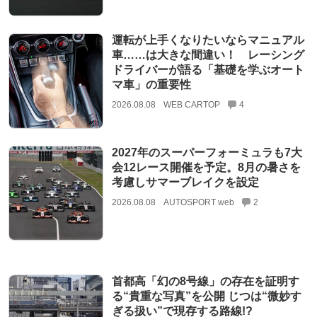
運転が上手くなりたいならマニュアル
車……は大きな間違い！ レーシング
ドライバーが語る「基礎を学ぶオート
マ車」の重要性
2026.08.08
WEB CARTOP
4
2027年のスーパーフォーミュラも7大
会12レース開催を予定。8月の暑さを
考慮しサマーブレイクを設定
2026.08.08
AUTOSPORT web
2
首都高「幻の8号線」の存在を証明す
る“貴重な写真”を公開 じつは“微妙す
ぎる扱い”で現存する路線!?