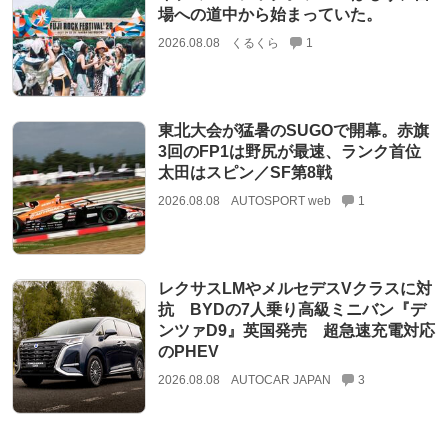
場への道中から始まっていた。
2026.08.08
くるくら
1
東北大会が猛暑のSUGOで開幕。赤旗
3回のFP1は野尻が最速、ランク首位
太田はスピン／SF第8戦
2026.08.08
AUTOSPORT web
1
レクサスLMやメルセデスVクラスに対
抗 BYDの7人乗り高級ミニバン『デ
ンツァD9』英国発売 超急速充電対応
のPHEV
2026.08.08
AUTOCAR JAPAN
3