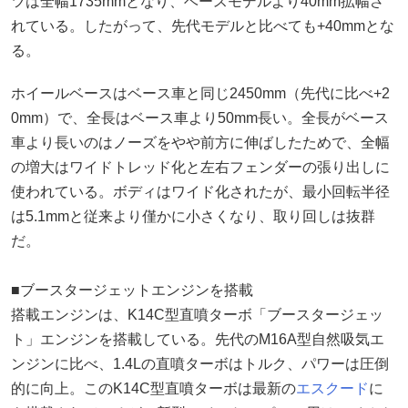
ツは全幅1735mmとなり、ベースモデルより40mm拡幅さ
れている。したがって、先代モデルと比べても+40mmとな
る。
ホイールベースはベース車と同じ2450mm（先代に比べ+2
0mm）で、全長はベース車より50mm長い。全長がベース
車より長いのはノーズをやや前方に伸ばしたためで、全幅
の増大はワイドトレッド化と左右フェンダーの張り出しに
使われている。ボディはワイド化されたが、最小回転半径
は5.1mmと従来より僅かに小さくなり、取り回しは抜群
だ。
■ブースタージェットエンジンを搭載
搭載エンジンは、K14C型直噴ターボ「ブースタージェッ
ト」エンジンを搭載している。先代のM16A型自然吸気エ
ンジンに比べ、1.4Lの直噴ターボはトルク、パワーは圧倒
的に向上。このK14C型直噴ターボは最新の
エスクード
に