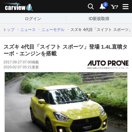
carview!
検索
通知
i
ログイン
ID新規取得
トップ
ニュース
ニューモデル
スズキ 4代目「スイフト スポーツ」
スズキ 4代目「スイフト スポーツ」登場 1.4L直噴タ
ーボ・エンジンを搭載
2017.09.27 07:00
掲載
2020.02.07 05:21
更新