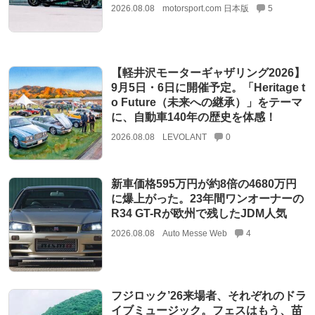
2026.08.08
motorsport.com 日本版
5
【軽井沢モーターギャザリング2026】
9月5日・6日に開催予定。「Heritage t
o Future（未来への継承）」をテーマ
に、自動車140年の歴史を体感！
2026.08.08
LEVOLANT
0
新車価格595万円が約8倍の4680万円
に爆上がった。23年間ワンオーナーの
R34 GT-Rが欧州で残したJDM人気
2026.08.08
Auto Messe Web
4
フジロック’26来場者、それぞれのドラ
イブミュージック。フェスはもう、苗