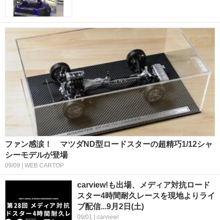
ファン感涙！ マツダND型ロードスターの超精巧1/12シャ
シーモデルが登場
09/09 | WEB CARTOP
carview!も出場、メディア対抗ロード
スター4時間耐久レースを現地よりライ
ブ配信...9月2日(土)
09/01 | carview!