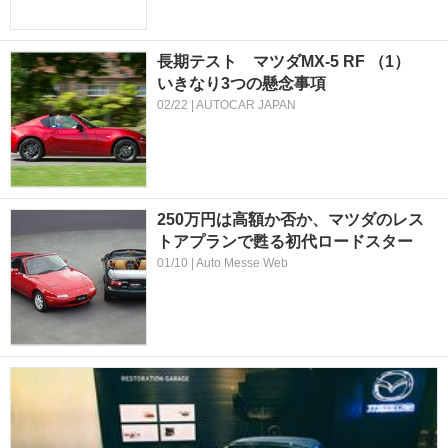
長期テスト マツダMX-5 RF （1）
いきなり3つの懸念事項
02/22 | AUTOCAR JAPAN
250万円は高額か否か、マツダのレス
トアプランで甦る初代ロードスター
01/10 | Auto Messe Web