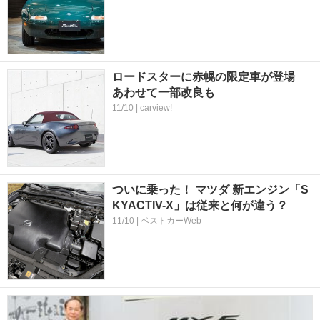
ロードスターに赤幌の限定車が登場
あわせて一部改良も
11/10 | carview!
ついに乗った！ マツダ 新エンジン「S
KYACTIV-X」は従来と何が違う？
11/10 | ベストカーWeb