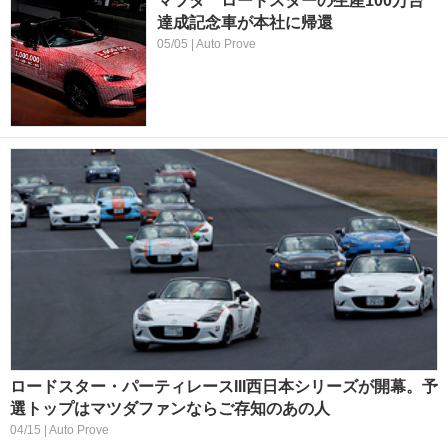
マツダ ロードスターの生産100万台
達成記念車が本社に帰還
05/05 | Auto Prove
ロードスター・パーティレースIII西日本シリーズが開幕。予
選トップはマツダファンならご存知のあの人
04/15 | Auto Prove