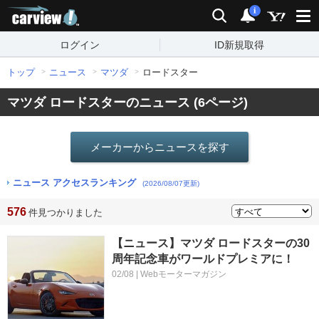
carview!
検索
通知
i
ログイン
ID新規取得
トップ
ニュース
マツダ
ロードスター
マツダ ロードスターのニュース (6ページ)
メーカーからニュースを探す
ニュース アクセスランキング
(2026/08/07更新)
576
件見つかりました
【ニュース】マツダ ロードスターの30
周年記念車がワールドプレミアに！
02/08 | Webモーターマガジン