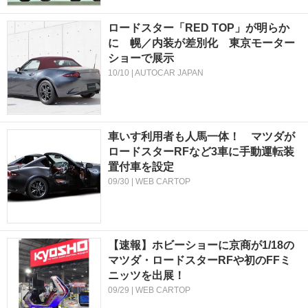
ロードスター「RED TOP」が明らか
に 幌／内装が差別化 東京モーター
ショーで展示
10/10 | AUTOCAR JAPAN
車いす利用者も人馬一体！ マツダが
ロードスターRFなど3車に手動運転装
置付車を設定
09/30 | WEB CARTOP
【速報】ホビーショーに京商が1/18の
マツダ・ロードスターRFや初のFFミ
ニッツを出展！
09/29 | WEB CARTOP