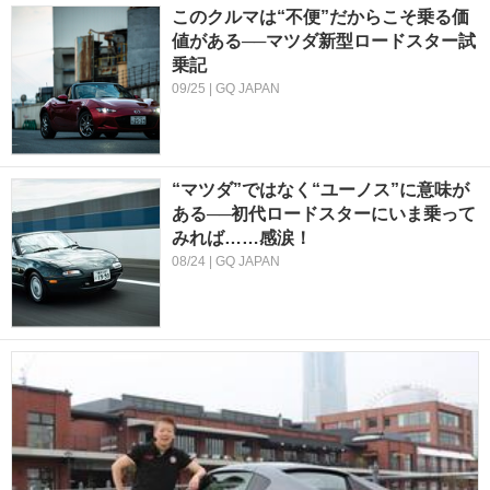
このクルマは“不便”だからこそ乗る価
値がある──マツダ新型ロードスター試
乗記
09/25 | GQ JAPAN
“マツダ”ではなく“ユーノス”に意味が
ある──初代ロードスターにいま乗って
みれば……感涙！
08/24 | GQ JAPAN