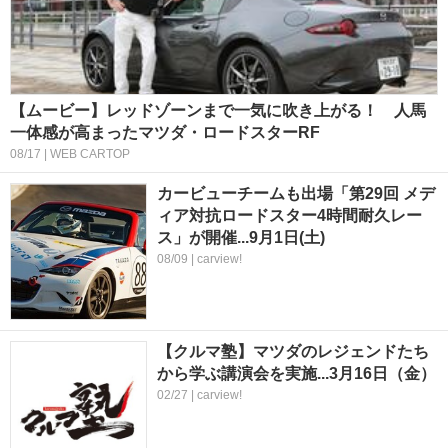
【ムービー】レッドゾーンまで一気に吹き上がる！ 人馬
一体感が高まったマツダ・ロードスターRF
08/17 | WEB CARTOP
カービューチームも出場「第29回 メデ
ィア対抗ロードスター4時間耐久レー
ス」が開催...9月1日(土)
08/09 | carview!
【クルマ塾】マツダのレジェンドたち
から学ぶ講演会を実施...3月16日（金）
02/27 | carview!