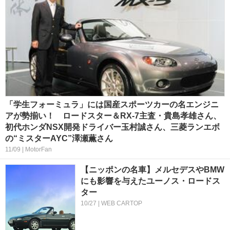
「学生フォーミュラ」には国産スポーツカーの名エンジニ
アが勢揃い！ ロードスター＆RX-7主査・貴島孝雄さん、
初代ホンダNSX開発ドライバー玉村誠さん、三菱ランエボ
の“ミスターAYC”澤瀬薫さん
11/09 | MotorFan
【ニッポンの名車】メルセデスやBMW
にも影響を与えたユーノス・ロードス
ター
10/27 | WEB CARTOP