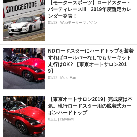
【モータースポーツ】ロードスター・
パーティレースIII 2019年度暫定カレ
ンダー発表！
01/13 | Webモーターマガジン
NDロードスターにハードトップを装着
すればロールバーなしでもサーキット
走行はOK? 【東京オートサロン201
9】
01/12 | MotorFan
【東京オートサロン2019】完成度は本
気。現行ロードスター用の脱着式カー
ボンハードトップ
01/11 | carview!