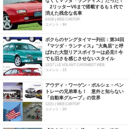
なくてマツダ「ランティス」だった！
2リッターV6まで搭載するも１代で
消えた残念な名車
04/28 | WEB CARTOP
コメント：94
ボクらのヤングタイマー列伝：第34回
『マツダ・ランティス』”大鳥居”と呼
ばれた大型リアスポイラーは必見!! 今
でも旧さを感じさせないスタイル
12/27 | LE VOLANT CARSMEET WEB
コメント：15
アウディ・ワーゲン・ポルシェ・ベン
トレーの兄弟車も！ 意外と知らない
「自動車グループ」の世界
12/21 | WEB CARTOP
コメント：26