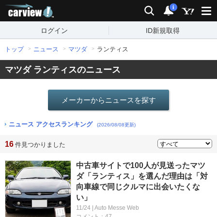
carview!
検索
通知
i
ログイン
ID新規取得
トップ
ニュース
マツダ
ランティス
マツダ ランティスのニュース
メーカーからニュースを探す
ニュース アクセスランキング
(2026/08/08更新)
16
件見つかりました
中古車サイトで100人が見送ったマツ
ダ「ランティス」を選んだ理由は「対
向車線で同じクルマに出会いたくな
い」
11/24 | Auto Messe Web
コメント：47