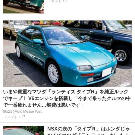
コメント：8
いまや貴重なマツダ「ランティス タイプR」を純正ルック
でキープ！ V6エンジンを搭載し「今まで乗ったクルマの中
で一番疲れません…燃費は悪いです」
06/21 | Auto Messe Web
コメント：17
NSXの次の「タイプＲ」はホンダじゃ