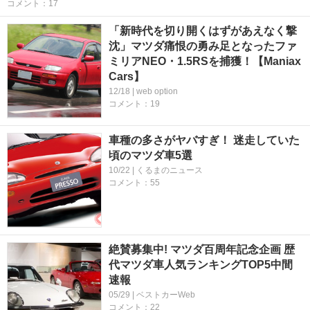
コメント：17
「新時代を切り開くはずがあえなく撃
沈」マツダ痛恨の勇み足となったファ
ミリアNEO・1.5RSを捕獲！【Maniax
Cars】
12/18 | web option
コメント：19
車種の多さがヤバすぎ！ 迷走していた
頃のマツダ車5選
10/22 | くるまのニュース
コメント：55
絶賛募集中! マツダ百周年記念企画 歴
代マツダ車人気ランキングTOP5中間
速報
05/29 | ベストカーWeb
コメント：22