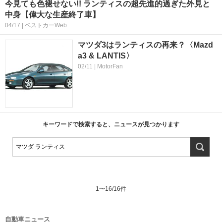
今見ても色褪せない!! ランティスの超先進的過ぎた外見と
中身【偉大な生産終了車】
04/17 | ベストカーWeb
マツダ3はランティスの再来？〈Mazd
a3 & LANTIS〉
02/11 | MotorFan
キーワードで検索すると、ニュースが見つかります
1
〜
16
/
16
件
自動車ニュース