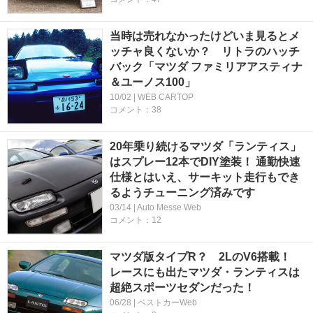
当時は売れなかったけどいま見るとメ
ッチャ良くないか？ リトラのハッチ
バック「マツダ ファミリアアスティナ
＆ユーノス100」
10/02 | WEB CARTOP
コメント：38
20年乗り続けるマツダ「ランティス」
はスプレー12本でDIY塗装！ 通勤快速
仕様とはいえ、サーキット走行もでき
るようチューニング済みです
03/14 | Auto Messe Web
コメント：12
マツダ版タイプR？ 2LのV6搭載！
レースにも出たマツダ・ランティスは
超絶スポーツセダンだった！
06/28 | ベストカーWeb