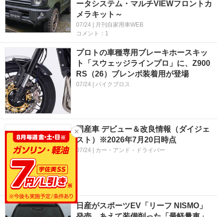
ータシステム・マルチVIEWフロントカ
メラキット～
07/24 | 月刊自家用車WEB
コメント：1
プロトの車種専用ブレーキホースキッ
ト「スウェッジラインプロ」に、Z900
RS（26）ブレンボ装着用が登場
07/24 | バイクブロス
国産車 デビュー＆改良情報（ダイジェ
スト）※2026年7月20日時点
07/24 | カー・アンド・ドライバー
日産がスポーツEV「リーフ NISMO」
発売、あえて装備削った「最軽量車」