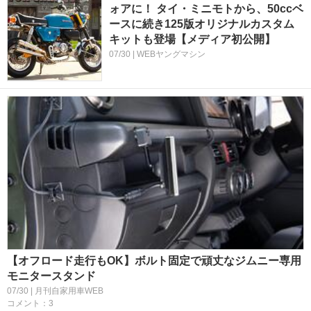
ォアに！ タイ・ミニモトから、50ccベ
ースに続き125版オリジナルカスタム
キットも登場【メディア初公開】
07/30 | WEBヤングマシン
【オフロード走行もOK】ボルト固定で頑丈なジムニー専用
モニタースタンド
07/30 | 月刊自家用車WEB
コメント：3