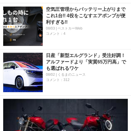
空気圧管理からバッテリー上がりまで
これ1台!! 4役をこなすエアポンプが便
利すぎる!!
08/03 | ベストカーWeb
コメント：4
日産「新型エルグランド」受注好調！
アルファードより「実質65万円高」で
も選ばれるワケ
08/02 | くるまのニュース
コメント：312