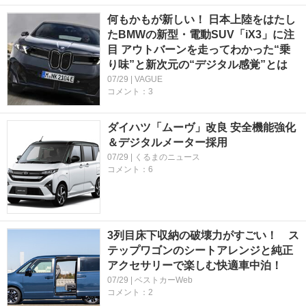
何もかもが新しい！ 日本上陸をはたし
たBMWの新型・電動SUV「iX3」に注
目 アウトバーンを走ってわかった“乗
り味”と新次元の“デジタル感覚”とは
07/29 | VAGUE
コメント：3
ダイハツ「ムーヴ」改良 安全機能強化
＆デジタルメーター採用
07/29 | くるまのニュース
コメント：6
3列目床下収納の破壊力がすごい！ ス
テップワゴンのシートアレンジと純正
アクセサリーで楽しむ快適車中泊！
07/29 | ベストカーWeb
コメント：2