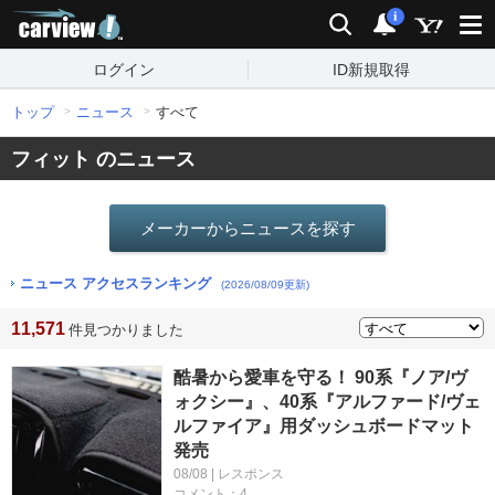
carview!
検索
通知
i
ログイン
ID新規取得
トップ
ニュース
すべて
フィット のニュース
メーカーからニュースを探す
ニュース アクセスランキング
(2026/08/09更新)
11,571
件見つかりました
酷暑から愛車を守る！ 90系『ノア/ヴ
ォクシー』、40系『アルファード/ヴェ
ルファイア』用ダッシュボードマット
発売
08/08 | レスポンス
コメント：4