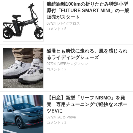
航続距離100kmの折りたたみ特定小型
原付「FUTURE SMART MINI」の一般
販売がスタート
07/24 | バイクブロス
コメント：5
酷暑日も爽快に走れる、風を感じられ
るライディングシューズ
07/24 | WEBヤングマシン
コメント：2
【日産】新型「リーフ NISMO」を発
売 専用チューニングで軽快なスポー
ツEVに
07/24 | Auto Prove
コメント：2