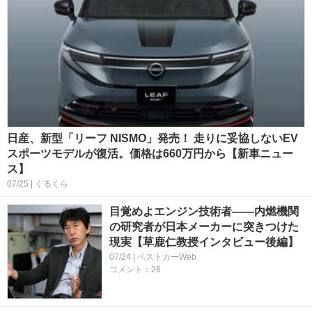
日産、新型「リーフ NISMO」発売！ 走りに妥協しないEV
スポーツモデルが復活。価格は660万円から【新車ニュー
ス】
07/25 | くるくら
目覚めよエンジン技術者――内燃機関
の研究者が日本メーカーに突きつけた
現実【草鹿仁教授インタビュー後編】
07/24 | ベストカーWeb
コメント：26