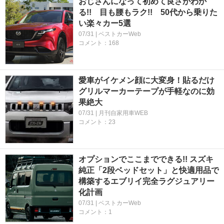
おじさんになって初めて良さがわか
る!! 目も腰もラク!! 50代から乗りた
い楽々カー5選
07/31 | ベストカーWeb
コメント：168
愛車がイケメン顔に大変身！貼るだけ
グリルマーカーテープが手軽なのに効
果絶大
07/31 | 月刊自家用車WEB
コメント：23
オプションでここまでできる!! スズキ
純正「2段ベッドセット」と快適用品で
構築するエブリイ完全ラグジュアリー
化計画
07/31 | ベストカーWeb
コメント：1