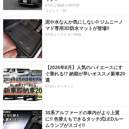
07/31 | WEB CARTOP
コメント：55
泥や水なんか気にしない!! ジムニーノ
マド専用3D防水マットが登場!!
07/31 | ベストカーWeb
【2026年8月】人気のハイエースにす
ぐ乗れる!? 納期が早いオススメ新車20
選
07/31 | グーネット
30系アルファードの車内がより上質
に!! 色替えもできるタッチ式LEDルー
ムランプがスゴイ!!