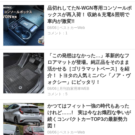
品切れしてたN-WGN専用コンソールボ
ックスが再入荷！ 収納＆充電&照明で
車内が激変!!
08/06 | ベストカーWeb
コメント：1
「この発想はなかった…」革新的なフ
ロアマットが登場。純正品をそのまま
活かせる［ゴリラマットベース］を紹
介！ トヨタの人気ミニバン「ノア・ヴ
ォクシー」にピッタリ！
08/06 | 月刊自家用車WEB
コメント：5
かつてはフィット一強の時代もあった
けれど……! 実は今なお熾烈な争いが
続くコンパクトカーTOP3の最新勢力
図！
08/06 | ベストカーWeb