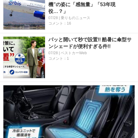
機”の姿に「感無量」「53年現
役…？」
07/28 | 乗りものニュース
コメント：16
パッと開いて秒で設置!! 酷暑に傘型サ
ンシェードが便利すぎる件!!
07/28 | ベストカーWeb
コメント：1