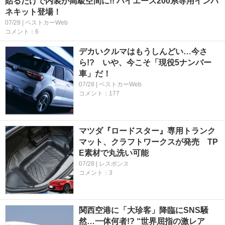
貼るだけで内装が高級空間に!! ハイエース200系専用インパ
ネキット登場！
07/28 | ベストカーWeb
コメント：6
デカいクルマはもうしんどい…今さ
ら!? いや、今こそ「現役5ナンバー
車」だ！
07/28 | ベストカーWeb
コメント：177
マツダ『ロードスター』専用トランク
マット、クラフトワークスが発売 TP
E素材で丸洗い可能
07/28 | レスポンス
コメント：3
関西空港に「大珍客」降臨にSNS騒
然…一体何者!? “世界屈指の激レア