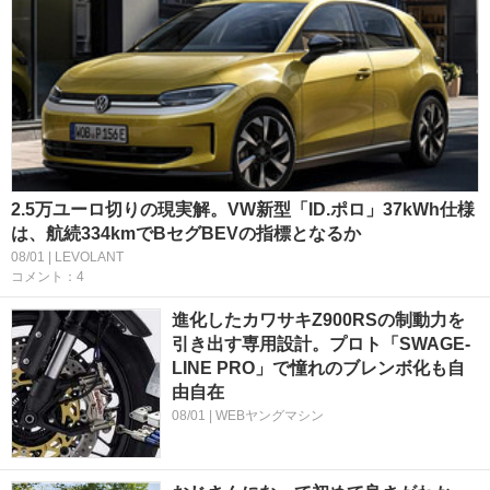
2.5万ユーロ切りの現実解。VW新型「ID.ポロ」37kWh仕様
は、航続334kmでBセグBEVの指標となるか
08/01 | LEVOLANT
コメント：4
進化したカワサキZ900RSの制動力を
引き出す専用設計。プロト「SWAGE-
LINE PRO」で憧れのブレンボ化も自
由自在
08/01 | WEBヤングマシン