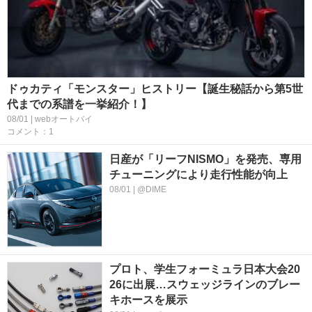
ドゥカティ「モンスター」ヒストリー【誕生秘話から第5世
代までの系譜を一挙紹介！】
08/01 | webオートバイ
コメント：1
日産が「リーフNISMO」を発売、専用
チューニングにより走行性能が向上
08/01 | @DIME
プロト、学生フォーミュラ日本大会20
26に出展…スウェッジラインのブレー
キホースを展示