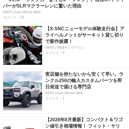
バーがSLRマクラーレンに驚いた理由
08/05 | Auto Messe Web
コメント：16
【X-SNCニューモデル体験走行会】ア
ライヘルメットがサーキット貸し切り
で新作披露！
08/05 | WEBヤングマシン
コメント：4
実店舗を持たないから安くて早い。ラ
ンクル250の輸入カスタムパーツを即
日発送で届ける専門店
08/05 | Auto Messe Web
コメント：1
【2026年8月最新】コンパクト＆ワゴ
ン値引き相場情報！ フィット・ヤリ