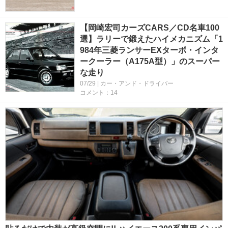
【岡崎宏司カーズCARS／CD名車100
選】ラリーで鍛えたハイメカニズム「1
984年三菱ランサーEXターボ・インタ
ークーラー（A175A型）」のスーパー
な走り
07/29 | カー・アンド・ドライバー
コメント：14