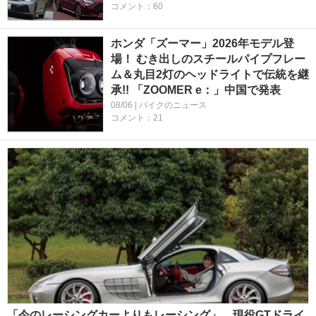
コメント：60
ホンダ「ズーマー」2026年モデル登
場！ むき出しのスチールパイプフレー
ム＆丸目2灯のヘッドライトで伝統を継
承!! 「ZOOMER e：」中国で発表
08/06 | バイクのニュース
コメント：21
「今のレーシングカーよりもレーシング」。現役GTドライ