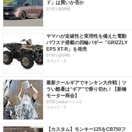
ド」は買いか否か
07/31 | @DIME
ヤマハが走破性と実用性を備えた電動
パワステ搭載の四輪バギー「GRIZZLY
EPS XT-R」を発売
07/30 | @DIME
コメント：1
最新クールギアでキンキン大作戦｜ツ
ラい酷暑は“ギア”で乗り切れ！【新橋
モーター商会】
07/30 | webオートバイ
コメント：2
【カスタム】モンキー125をCB750フ