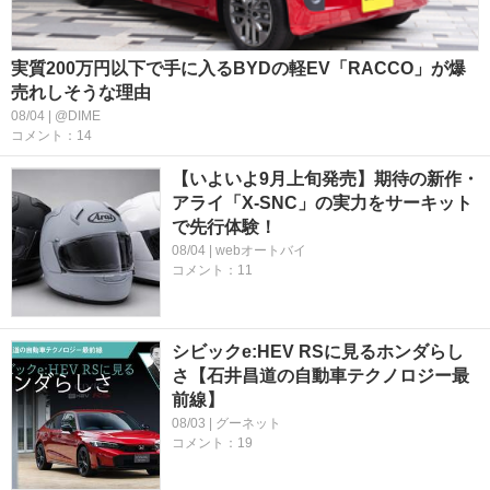
実質200万円以下で手に入るBYDの軽EV「RACCO」が爆
売れしそうな理由
08/04 | @DIME
コメント：14
【いよいよ9月上旬発売】期待の新作・
アライ「X-SNC」の実力をサーキット
で先行体験！
08/04 | webオートバイ
コメント：11
シビックe:HEV RSに見るホンダらし
さ【石井昌道の自動車テクノロジー最
前線】
08/03 | グーネット
コメント：19