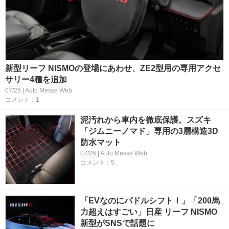
新型リーフ NISMOの登場にあわせ、ZE2型用の専用アクセ
サリー4種を追加
07/26 | Auto Messe Web
コメント：1
泥汚れから車内を徹底保護。スズキ
「ジムニーノマド」専用の3層構造3D
防水マット
07/26 | Auto Messe Web
コメント：5
「EVなのにパドルシフト！」「200馬
力超えはすごい」日産 リーフ NISMO
新型がSNSで話題に