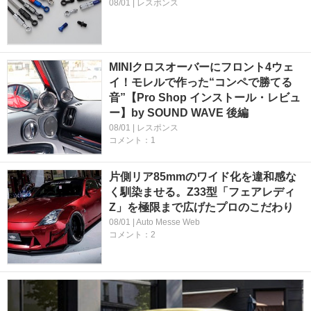
08/01 | レスポンス
MINIクロスオーバーにフロント4ウェ
イ！モレルで作った“コンペで勝てる
音”【Pro Shop インストール・レビュ
ー】by SOUND WAVE 後編
08/01 | レスポンス
コメント：1
片側リア85mmのワイド化を違和感な
く馴染ませる。Z33型「フェアレディ
Z」を極限まで広げたプロのこだわり
08/01 | Auto Messe Web
コメント：2