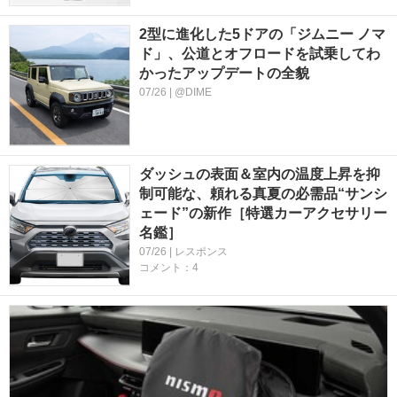
2型に進化した5ドアの「ジムニー ノマ
ド」、公道とオフロードを試乗してわ
かったアップデートの全貌
07/26 | @DIME
ダッシュの表面＆室内の温度上昇を抑
制可能な、頼れる真夏の必需品“サンシ
ェード”の新作［特選カーアクセサリー
名鑑］
07/26 | レスポンス
コメント：4