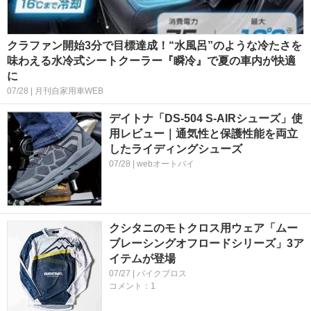
クラファン開始3分で目標達成！“水風呂”のような冷たさを
味わえる水冷式シートクーラー『瞬冷』で夏の車内が快適
に
07/28 | 月刊自家用車WEB
デイトナ「DS-504 S-AIRシューズ」使
用レビュー｜通気性と保護性能を両立
したライディングシューズ
07/28 | webオートバイ
クシタニのモトクロス用ウェア「ムー
ブレーシングオフロードシリーズ」3ア
イテムが登場
07/27 | バイクブロス
コメント：1