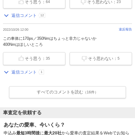
そう思う：
そう思わない：
64
23
返信コメント
12
違反報告
2022/10/26 12:00
この車体に170ps／350Nmはちょっと非力じゃないか
400Nmはほしいところ
そう思う：
そう思わない：
35
5
返信コメント
1
すべてのコメントを読む
（16件）
車査定を依頼する
あなたの愛車、今いくら？
申込み
最短3時間後
に
最大20社
から愛車の査定結果をWebでお知ら