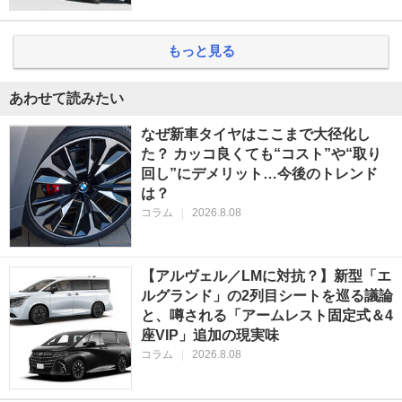
もっと見る
あわせて読みたい
なぜ新車タイヤはここまで大径化し
た？ カッコ良くても“コスト”や“取り
回し”にデメリット…今後のトレンド
は？
コラム
|
2026.8.08
【アルヴェル／LMに対抗？】新型「エ
ルグランド」の2列目シートを巡る議論
と、噂される「アームレスト固定式＆4
座VIP」追加の現実味
コラム
|
2026.8.08