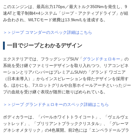
このエンジンは、最高出力170ps／最大トルク350Nmを発生し、9
速ATと電子制御4×4システム「ジープ・アクティブドライブ」が組
み合わされ、WLTCモード燃費は13.9km/Lを達成する。
＞＞ジープ コマンダーのスペック詳細はこちら
一目でジープとわかるデザイン
エクステリアでは、フラッグシップSUV「
グランドチェロキー
」の
系統を受け継ぐファミリーデザインを取り入れつつ、リアコンビネ
ーションとリアバンパーはプレミアムSUVの「グランド ワゴニア
（日本未導入）」からインスピレーションを得たデザインを採用す
る。ほかにも、7スロットグリルや台形ホイールアーチといったジー
プの血統を受け継ぐ表現が随所に散りばめられている。
＞＞ジープ グランドチェロキーのスペック詳細はこちら
ボディカラーは、「パールホワイトトライコート」、「ヴェルヴェ
ットレッド」、「ブリリアントブラッククリスタル」、「グレーマ
グネシオメタリック」の4色展開。前2色には「エンペラドールブラ