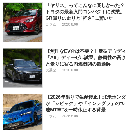
「ヤリス」ってこんなに楽しかった？
トヨタの最新入門コンパクトに試乗。
GR譲りの走りと“軽さ”に驚いた
コラム
|
2026.8.08
【無理なEV化は不要？】新型アウディ
「A6」ディーゼル試乗。静粛性の高さ
と走りに宿る内燃機関の最適解
試乗記
|
2026.8.08
【2026年限りで生産停止】北米ホンダ
が「シビック」や「インテグラ」の“6
速MT車”を一時休止する背景
コラム
|
2026.8.08