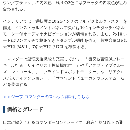
ウン／ブラック」の内装色、残りの2色にはブラックの内装色が組み
合わされる。
インテリアでは、運転席に10.25インチのフルデジタルクラスターを
備え、インストゥルメントパネル中央には10.1インチタッチパネル
モニター付オーディオナビゲーションが装備される。また、2列目シ
ートはワンタッチで格納できるタンブル機能を備え、荷室容量は5名
乗車時で481L、7名乗車時で170Lを確保する。
コマンダーは運転支援機能も充実しており、「衝突被害軽減ブレー
キ（歩行者、サイクリスト検知機能付）」や「アダプティブクルー
ズコントロール」、「ブラインドスポットモニター」や「リアクロ
スパスディテクション」、「サラウンドビューカメラシステム」な
どを装備する。
＞＞ジープ コマンダーのスペック詳細はこちら
価格とグレード
日本に導入されるコマンダーは1グレードで、税込価格は以下の通
り。