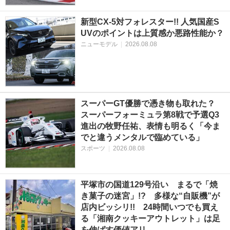
新型CX-5対フォレスター!! 人気国産S
UVのポイントは上質感か悪路性能か？
ニューモデル
|
2026.08.08
スーパーGT優勝で憑き物も取れた？
スーパーフォーミュラ第8戦で予選Q3
進出の牧野任祐、表情も明るく「今ま
でと違うメンタルで臨めている」
スポーツ
|
2026.08.08
平塚市の国道129号沿い まるで「焼
き菓子の迷宮」!? 多様な“自販機”が
店内ビッシリ!! 24時間いつでも買え
る「湘南クッキーアウトレット」は足
を伸ばす価値アリ