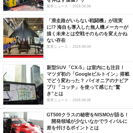
業界ニュース
|
2026.08.08
「滑走路がいらない戦闘機」が現実
に!? 海自も導入した無人機メーカーが
描く未来とは空戦そのものを変えかね
ない存在
業界ニュース
|
2026.08.08
新型SUV「CX-5」は室内にも注目！
マツダ初の「Googleビルトイン」搭載
でどう変わった？ パイオニアのナビア
プリ「コッチ」を使って感じた“驚
き”とは
業界ニュース
|
2026.08.08
GT500クラスの秘密をNISMOが語る！
開発領域が少ないなかでライバルに
差を付けるポイントとは