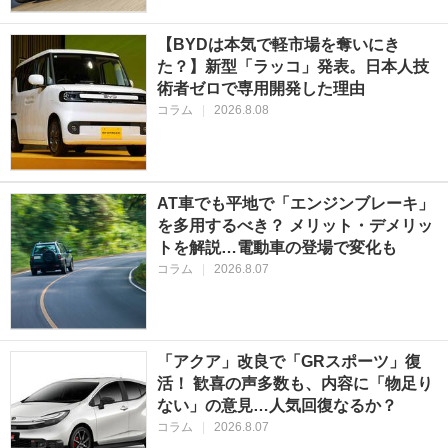
【BYDは本気で軽市場を奪いにき
た？】新型「ラッコ」発表。日本人技
術者ゼロで専用開発した理由
コラム
|
2026.8.08
AT車でも平地で「エンジンブレーキ」
を多用するべき？ メリット・デメリッ
トを解説…電動車の登場で変化も
コラム
|
2026.8.07
「アクア」改良で「GRスポーツ」復
活！ 歓喜の声多数も、内容に「物足り
ない」の意見…人気回復なるか？
コラム
|
2026.8.07