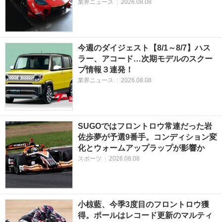
業界ニュース
|
2026.08.08
今週のダイジェスト【8/1～8/7】ハス
ラー、アコード…次期モデルのスクー
プ情報３連発！
業界ニュース
|
2026.08.08
SUGOではフロントロウ常連だった岩
佐歩夢が予選9番手。コンディション変
化とウォームアップラップが影響か
スポーツ
|
2026.08.08
小椋藍、今季3度目のフロントロウ獲
得。ポールはレコード更新のマルティ