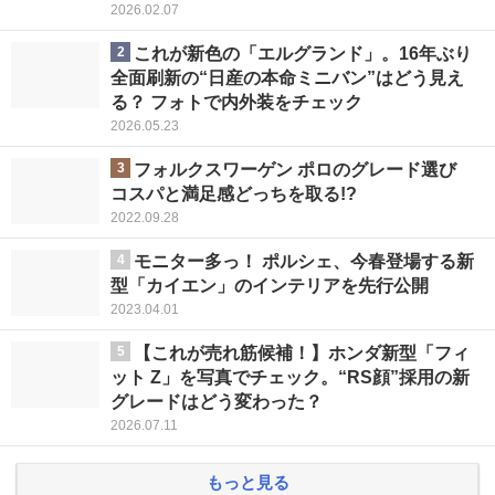
2026.02.07
2
これが新色の「エルグランド」。16年ぶり
全面刷新の“日産の本命ミニバン”はどう見え
る？ フォトで内外装をチェック
2026.05.23
3
フォルクスワーゲン ポロのグレード選び
コスパと満足感どっちを取る!?
2022.09.28
4
モニター多っ！ ポルシェ、今春登場する新
型「カイエン」のインテリアを先行公開
2023.04.01
5
【これが売れ筋候補！】ホンダ新型「フィ
ット Z」を写真でチェック。“RS顔”採用の新
グレードはどう変わった？
2026.07.11
もっと見る