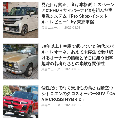
見た目は純正、音は本格派！ スペーシ
アにPHD＋サイバーナビXを組んだ実
用派システム［Pro Shop インストー
ル・レビュー］by 東京車楽
業界ニュース
|
2026.08.08
30年以上も車庫で眠っていた初代スバ
ル・レオーネ。あえて未再生で乗り続
けるオーナーの情熱とそこに集う旧車
趣味の若者たちとの素敵な関係性
業界ニュース
|
2026.08.08
個性だけでなく実用性の高さも際立つ
シトロエンのクロスオーバーSUV「C5
AIRCROSS HYBRID」
業界ニュース
|
2026.08.08