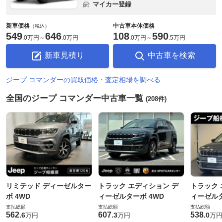
マイカー登録
新車価格
中古車本体価格
（税込）
549
646
108
590
.
0万円
～
.
0万円
.
0万円
～
.
5万円
新車見積り
中古車を検索
ジープ コマンダーの買取価格・査定相場を調べる
全国のジープ コマンダー中古車一覧
(208件)
リミテッド ディーゼルター
トラック エディション デ
トラック 
ボ 4WD
ィーゼルターボ 4WD
ィーゼルタ
支払総額
支払総額
支払総額
562
607
538
.
6
.
3
.
0
万円
万円
万