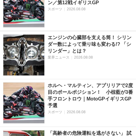
ン／第12戦イギリスGP
スポーツ
|
2026.08.08
エンジンの心臓部を支える筒！ シリン
ダー数によって乗り味も変わる!? 「シ
リンダー」とは？
業界ニュース
|
2026.08.08
ホルヘ・マルティン、アプリリアで2度
目のポールポジション！ 小椋藍が3番
手フロントロウ｜MotoGPイギリスGP
予選
スポーツ
|
2026.08.08
「高齢者の危険運転を逃がさない」 試