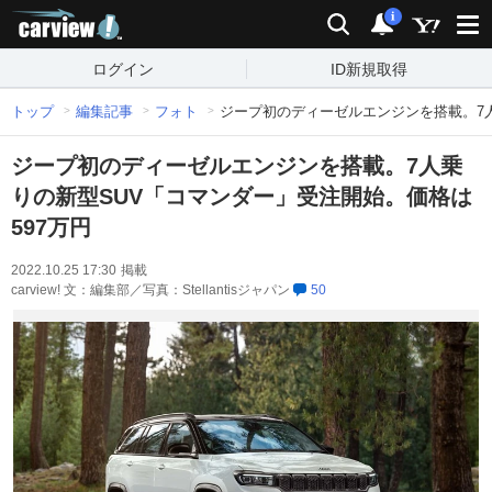
carview!
検索
通知
i
ログイン
ID新規取得
トップ
編集記事
フォト
ジープ初のディーゼルエンジンを搭載。7人
ジープ初のディーゼルエンジンを搭載。7人乗
りの新型SUV「コマンダー」受注開始。価格は
597万円
2022.10.25 17:30
掲載
carview! 文：編集部／写真：Stellantisジャパン
50