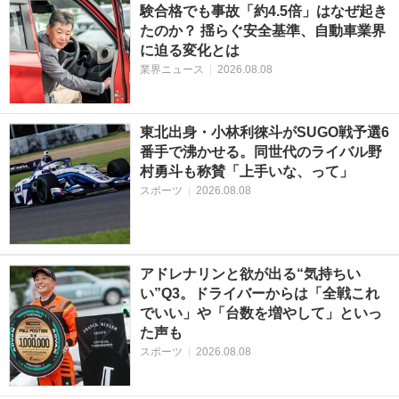
験合格でも事故「約4.5倍」はなぜ起き
たのか？ 揺らぐ安全基準、自動車業界
に迫る変化とは
業界ニュース
|
2026.08.08
東北出身・小林利徠斗がSUGO戦予選6
番手で沸かせる。同世代のライバル野
村勇斗も称賛「上手いな、って」
スポーツ
|
2026.08.08
アドレナリンと欲が出る“気持ちい
い”Q3。ドライバーからは「全戦これ
でいい」や「台数を増やして」といっ
た声も
スポーツ
|
2026.08.08