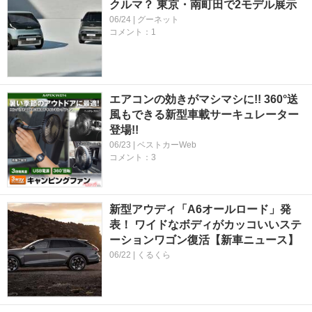
クルマ？ 東京・南町田で2モデル展示
06/24 | グーネット
コメント：1
エアコンの効きがマシマシに!! 360°送
風もできる新型車載サーキュレーター
登場!!
06/23 | ベストカーWeb
コメント：3
新型アウディ「A6オールロード」発
表！ ワイドなボディがカッコいいステ
ーションワゴン復活【新車ニュース】
06/22 | くるくら