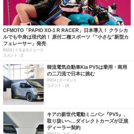
CFMOTO「PAPIO XO-1 R RACER」日本導入！ クラシカ
ルでも中身は現代的！ 原付二種スポーツ「“小さな”新型カ
フェレーサー」発売
05/15 | くるまのニュース
コメント：2
韓流電気自動車Kia PV5は乗用・商用
の二刀流で日本に挑む
05/14 | グーネット
コメント：18
キアの新世代電動ミニバン『PV5』、
取り扱いへ…ダイレクトカーズが正規
ディーラー契約