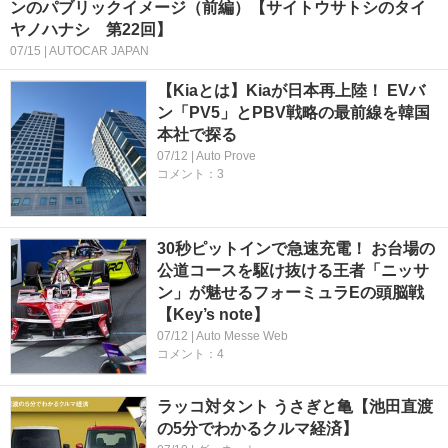
ンのパブリックイメージ（前編）【サイトウサトシのタイ
ヤノハナシ 第22回】
07/15 | AUTOCAR JAPAN
【Kiaとは】Kiaが日本再上陸！ EVバ
ン「PV5」とPBV戦略の最前線を韓国
本社で探る
07/12 | Auto Prove
コメント：3
30秒ピットインで急速充電！ お台場の
公道コースを駆け抜ける王者「ニッサ
ン」が魅せるフォーミュラEの頭脳戦
【Key’s note】
07/12 | Auto Messe Web
コメント：4
ラッコ対タント うさぎと亀【池田直渡
の5分でわかるクルマ経済】