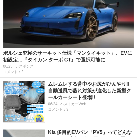
ポルシェ究極のサーキット仕様「マンタイキット」、EVに
初設定…『タイカン ターボ GT』で選択可能に
06/25 | レスポンス
コメント：2
ムレムレする背中やお尻がひんやり!!
自動送風で蒸れ対策が進化した新型ク
ールカーシート登場!!
06/24 | ベストカーWeb
コメント：3
Kia 多目的EVバン「PV5」ってどんな