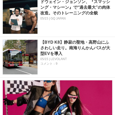
ドウェイン・ジョンソン、『スマッシ
ング・マシーン』で“過去最大”の肉体
改造。そのトレーニングの全貌
05/15 | GQ JAPAN
【BYD K8】静寂の聖地・高野山にふ
さわしい走り。南海りんかんバスが大
型EVを導入
05/15 | LEVOLANT
コメント：9