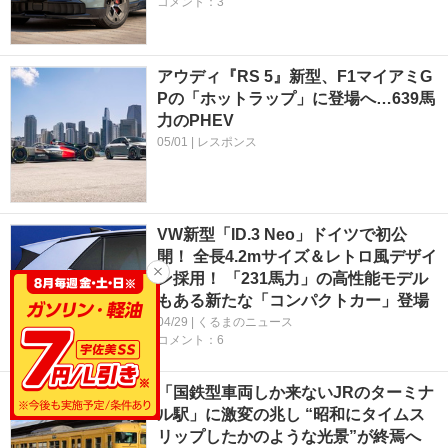
コメント：3
アウディ『RS 5』新型、F1マイアミG
Pの「ホットラップ」に登場へ…639馬
力のPHEV
05/01 | レスポンス
VW新型「ID.3 Neo」ドイツで初公
開！ 全長4.2mサイズ＆レトロ風デザイ
ン採用！ 「231馬力」の高性能モデル
もある新たな「コンパクトカー」登場
04/29 | くるまのニュース
コメント：6
「国鉄型車両しか来ないJRのターミナ
ル駅」に激変の兆し “昭和にタイムス
リップしたかのような光景”が終焉へ