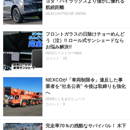
ヨタ・ハイラックスより僅かに優れる
航続距離
06/10 | AUTOCAR JAPAN
フロントガラスの日除けチョーめんど
う（泣）!! ロール式サンシェードなら
お悩み解決!!
06/10 | ベストカーWeb
コメント：26
NEXCOが「車両制限令」違反した事
業者を“社名公表” 今後は取締りも強化
へ
06/09 | くるまのニュース
コメント：9
完走率70％の残酷なサバイバル！ 木下