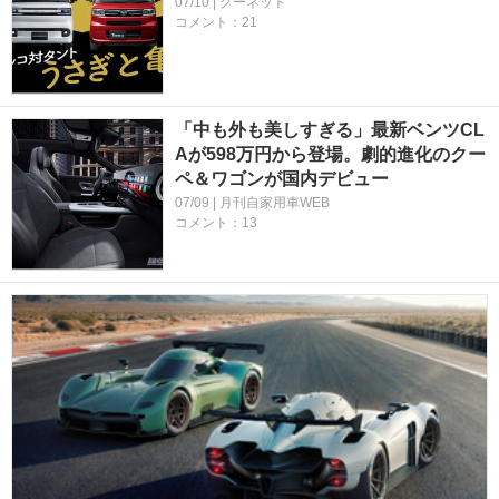
07/10 | グーネット
コメント：21
「中も外も美しすぎる」最新ベンツCL
Aが598万円から登場。劇的進化のクー
ペ＆ワゴンが国内デビュー
07/09 | 月刊自家用車WEB
コメント：13