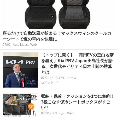
座るだけで自動送風が始まる！マックスウィンのクールカ
ーシートで夏の車内を快適に
07/02 | Auto Messe Web
【トップに聞く】「商用EVの空白地帯
を狙え」Kia PBV Japan田島社長が語
る、次世代モビリティ日本上陸の勝算
とは
07/01 | くるまのニュース
コメント：4
収納・保冷・クッションを1つに集約!!
3役こなす保冷シートボックスがすご
い!!
06/30 | ベストカーWeb