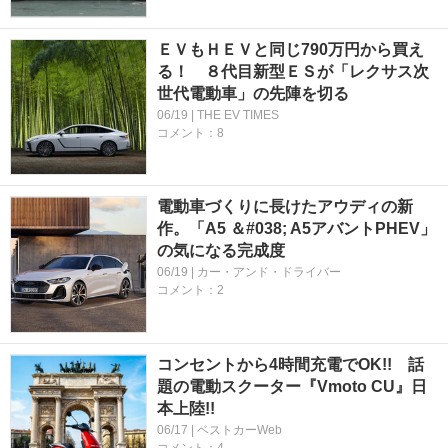
ＥＶもＨＥＶと同じ790万円から買え
る！ ８代目新型ＥＳが「レクサス次
世代電動車」の先陣を切る
06/19 | THE EV TIMES
コメント：8
電動車づくりに長けたアウディの新
作。「A5 ＆#038; A5アバントPHEV」
の気になる完成度
06/19 | カー・アンド・ドライバー
コメント：2
コンセントから4時間充電でOK!! 話
題の電動スクーター『Vmoto CU』日
本上陸!!
06/17 | ベストカーWeb