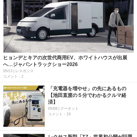
ヒョンデとキアの次世代商用EV、ホワイトハウスが出展
へ…ジャパントラックショー2026
05/13 | レスポンス
コメント：2
「充電器を増やせ」の先にあるもの
【池田直渡の５分でわかるクルマ経
済】
05/08 | グーネット
コメント：19
レクサス新型「TZ」世界初公開が話題