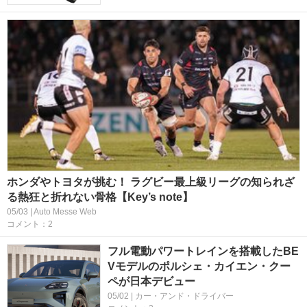
ホンダやトヨタが挑む！ ラグビー最上級リーグの知られざ
る熱狂と折れない骨格【Key’s note】
05/03 | Auto Messe Web
コメント：2
フル電動パワートレインを搭載したBE
Vモデルのポルシェ・カイエン・クー
ペが日本デビュー
05/02 | カー・アンド・ドライバー