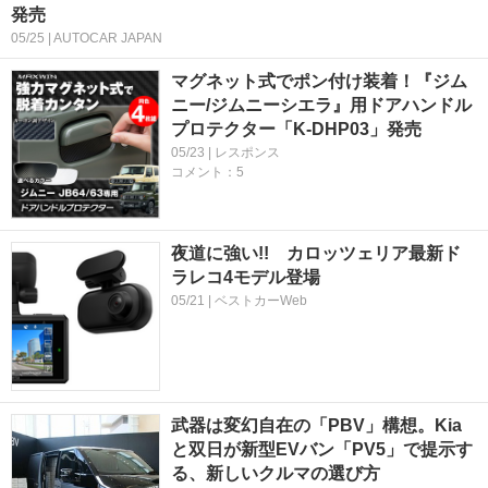
発売
05/25 | AUTOCAR JAPAN
マグネット式でポン付け装着！『ジム
ニー/ジムニーシエラ』用ドアハンドル
プロテクター「K-DHP03」発売
05/23 | レスポンス
コメント：5
夜道に強い!! カロッツェリア最新ド
ラレコ4モデル登場
05/21 | ベストカーWeb
武器は変幻自在の「PBV」構想。Kia
と双日が新型EVバン「PV5」で提示す
る、新しいクルマの選び方