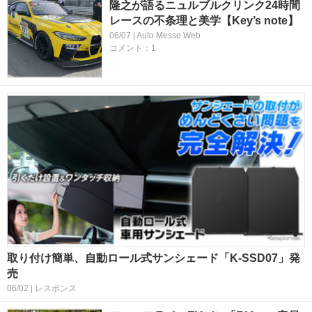
隆之が語るニュルブルクリンク24時間
レースの不条理と美学【Key’s note】
06/07 | Auto Messe Web
コメント：1
取り付け簡単、自動ロール式サンシェード「K-SSD07」発
売
06/02 | レスポンス