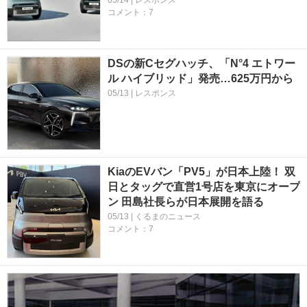
05/14 | レスポンス
コメント：7
DSの新Cセグハッチ、「N°4 エトワー
ル ハイブリッド」発売…625万円から
05/13 | レスポンス
KiaのEVバン「PV5」が日本上陸！ 双
日とタッグで直営1号店を東京にオープ
ン 田島社長らが日本展開を語る
05/13 | くるまのニュース
コメント：7