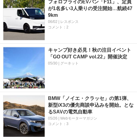
フォロフライのEVバン「F11」、定員
が1名多い3人乗りの受注開始…航続47
9km
06/02 | レスポンス
コメント：2
キャンプ好き必見！秋の注目イベント
「GO OUT CAMP vol.22」開催決定
05/30 | グーネット
BMW「ノイエ・クラッセ」の第1弾、
新型iX3の優先商談申込みを開始。とな
るSAVの電気自動車
05/26 | Webモーターマガジン
コメント：3