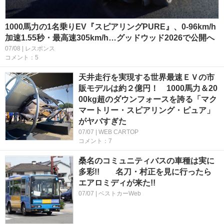
1000馬力の1名乗りEV『スピアリングPURE』、0‐96km/h
加速1.55秒・最高速305km/h…グッドウッド2026で公開へ
07/08 | レスポンス
コメント：5
天井走行を実現する世界最速ＥＶの市
販モデルは約２億円！ 1000馬力＆20
00kg超のダウンフォースを誇る「マク
マートリー・スピアリング・ピュア」
がヤバすぎた
07/07 | WEB CARTOP
コメント：7
桑名のコミュニティバスの車種は実に
多彩!! 名刀・村正を見に行ったら
エアロミディが来た!!
07/07 | ベストカーWeb