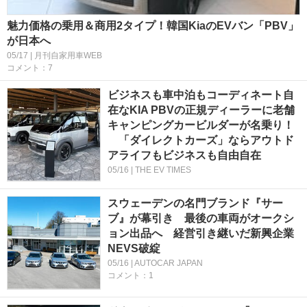
魅力価格の乗用＆商用2タイプ！韓国KiaのEVバン「PBV」
が日本へ
05/17 | 月刊自家用車WEB
コメント：7
ビジネスも車中泊もコーディネート自
在なKIA PBVの正規ディーラーに老舗
キャンピングカービルダーが名乗り！
「ダイレクトカーズ」ならアウトド
アライフもビジネスも自由自在
05/16 | THE EV TIMES
スウェーデンの名門ブランド『サー
ブ』が幕引き 最後の車両がオークシ
ョン出品へ 経営引き継いだ新興企業
NEVS破綻
05/16 | AUTOCAR JAPAN
コメント：1