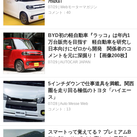
用設計
07/29 | Webモーターマガジン
コメント：40
BYD初の軽自動車『ラッコ』は年内1
万台販売を目指す 軽自動車を研究し
日本向けにゼロから開発 関係者のコ
メントを元に深掘り！【画像200枚】
07/29 | AUTOCAR JAPAN
5インチダウンで仕事道具を満載。関西
圏を走り回る極低のトヨタ「ハイエー
ス」
07/28 | Auto Messe Web
コメント：13
スマートって覚えてる？ プレミアムB