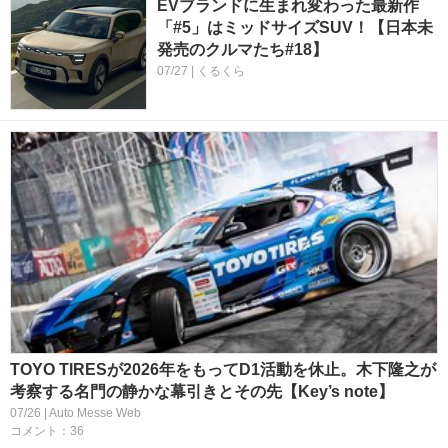
EVブランドに生まれ変わった最新作
「#5」はミッドサイズSUV！【日本未
発売のクルマたち#18】
07/27 | くるくら
TOYO TIRESが2026年をもってD1活動を休止。木下隆之が
考察する名門の静かな幕引きとその先【Key’s note】
07/26 | Auto Messe Web
コメント：36