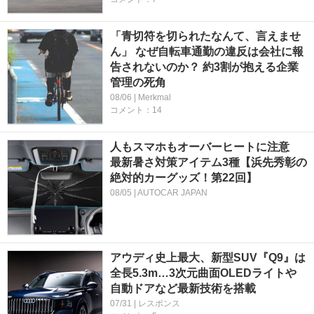
「青切符を切られたなんて、言えませ
ん」 なぜ自転車通勤の違反は会社に報
告されないのか？ 約3割が抱える企業
管理の死角
08/06 | Merkmal
コメント：14
人もスマホもオーバーヒートに注意
最新暑さ対策アイテム3種【浜先秀彰の
絶対的カーグッズ！第22回】
08/05 | AUTOCAR JAPAN
アウディ史上最大、新型SUV『Q9』は
全長5.3m…3次元曲面OLEDライトや
自動ドアなど最新技術を搭載
07/31 | レスポンス