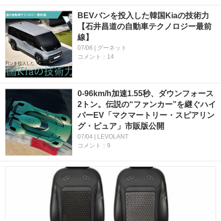
BEVバンを投入した韓国Kiaの技術力
【石井昌道の自動車テクノロジー最前
線】
07/06 | グーネット
コメント：14
0-96km/h加速1.55秒、ダウンフォース
2トン。伝説の“ファンカー”を継ぐハイ
パーEV「マクマートリー・スピアリン
グ・ピュア」市販版公開
07/04 | LEVOLANT
コメント：9