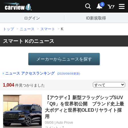
carview!
検索
通知
i
ログイン
ID新規取得
トップ
ニュース
スマート
K
スマート Kのニュース
メーカーからニュースを探す
ニュース アクセスランキング
(2026/08/08更新)
1,004
件見つかりました
【アウディ】新型フラッグシップSUV
「Q9」を世界初公開 ブランド史上最
大ボディと世界初OLEDリヤライト採
用
08/06 | Auto Prove
コメント：7