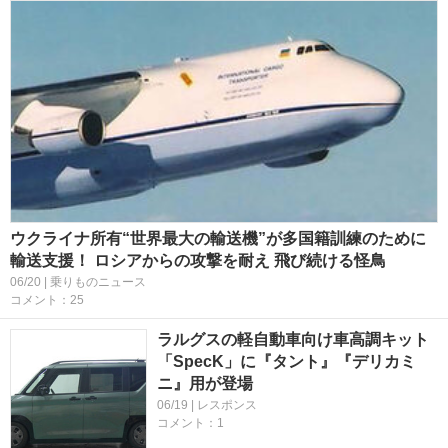
ウクライナ所有“世界最大の輸送機”が多国籍訓練のために
輸送支援！ ロシアからの攻撃を耐え 飛び続ける怪鳥
06/20 | 乗りものニュース
コメント：25
ラルグスの軽自動車向け車高調キット
「SpecK」に『タント』『デリカミ
ニ』用が登場
06/19 | レスポンス
コメント：1