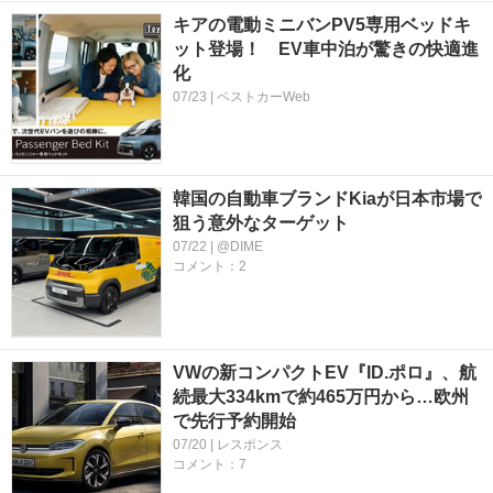
キアの電動ミニバンPV5専用ベッドキ
ット登場！ EV車中泊が驚きの快適進
化
07/23 | ベストカーWeb
韓国の自動車ブランドKiaが日本市場で
狙う意外なターゲット
07/22 | @DIME
コメント：2
VWの新コンパクトEV『ID.ポロ』、航
続最大334kmで約465万円から…欧州
で先行予約開始
07/20 | レスポンス
コメント：7