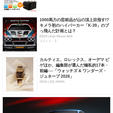
1000馬力の芸術品が山の頂上目指す!?
キメラ初のハイパーカー「K-39」のブ
っ飛んだ計画とは？
06/29 | Auto Messe Web
コメント：2
カルティエ、ロレックス、オーデマ ピ
ゲほか、編集部が選んだ極私的17本・
前編──「ウォッチズ & ワンダーズ・
ジュネーブ 2026」
06/26 | GQ JAPAN