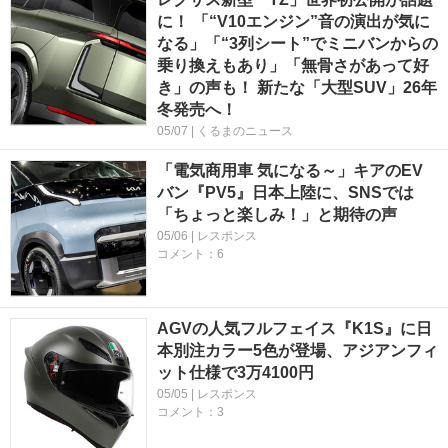
に！ 「“V10エンジン”音の演出が気に
なる」「“3列シート”でミニバンからの
乗り換えもあり」「無骨さがあって好
き」の声も！ 新たな「大型SUV」26年
冬発売へ！
05/07 | くるまのニュース
「電気商用車 気になる～」キアのEV
バン『PV5』日本上陸に、SNSでは
「ちょっと楽しみ！」と期待の声
05/06 | レスポンス
コメント：6
AGVの人気フルフェイス『K1S』に日
本別注カラー5色が登場、アジアンフィ
ット仕様で3万4100円
05/05 | レスポンス
コメント：3