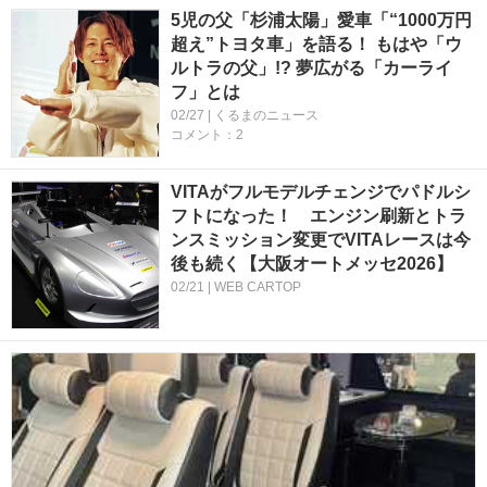
5児の父「杉浦太陽」愛車「“1000万円
超え”トヨタ車」を語る！ もはや「ウ
ルトラの父」!? 夢広がる「カーライ
フ」とは
02/27 | くるまのニュース
コメント：2
VITAがフルモデルチェンジでパドルシ
フトになった！ エンジン刷新とトラ
ンスミッション変更でVITAレースは今
後も続く【大阪オートメッセ2026】
02/21 | WEB CARTOP