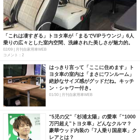
「これは凄すぎる」トヨタ車が「まるでVIPラウンジ」6人
乗りの広々とした室内空間、洗練された美しさが魅力的。
02/09 | 月刊自家用車WEB
コメント：2
はっきり言って「ここに住めます」ト
ヨタ車の室内は「まさにワンルーム」
絶妙なサイズ感がグッドだね。キッチ
ン・シャワー付き。
01/30 | 月刊自家用車WEB
“5児の父”「杉浦太陽」の愛車「“1000
万円超え”トヨタ車」どんなクルマ？
豪華ウッド内装の「7人乗り国産車」ク
レアとは？