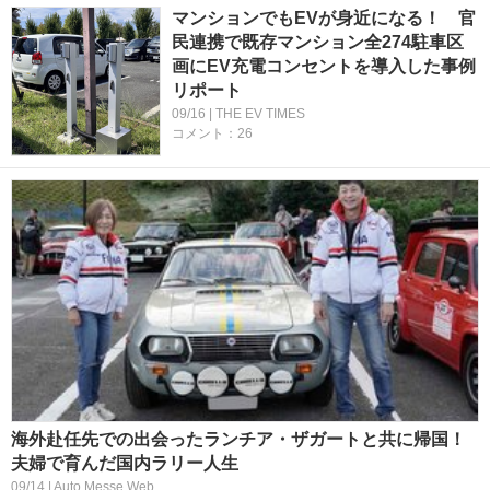
マンションでもEVが身近になる！ 官
⺠連携で既存マンション全274駐⾞区
画にEV充電コンセントを導⼊した事例
リポート
09/16 | THE EV TIMES
コメント：26
海外赴任先での出会ったランチア・ザガートと共に帰国！
夫婦で育んだ国内ラリー人生
09/14 | Auto Messe Web