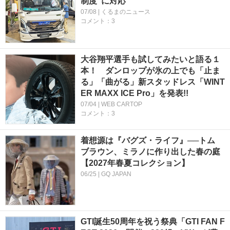
制度”に対応
07/08 | くるまのニュース
コメント：3
大谷翔平選手も試してみたいと語る１
本！ ダンロップが氷の上でも「止ま
る」「曲がる」新スタッドレス「WINT
ER MAXX ICE Pro」を発表!!
07/04 | WEB CARTOP
コメント：3
着想源は『バグズ・ライフ』──トム
ブラウン、ミラノに作り出した春の庭
【2027年春夏コレクション】
06/25 | GQ JAPAN
GTI誕生50周年を祝う祭典「GTI FAN F