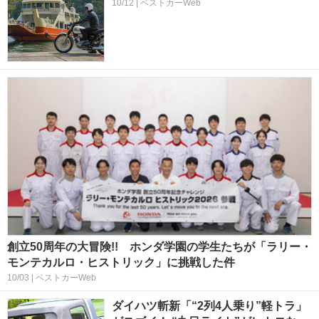
10/12 | ベストカーWeb
創立50周年の大冒険!! ホンダ学園の学生たちが「ラリー・
モンテカルロ・ヒストリック」に挑戦した件
10/03 | ベストカーWeb
ダイハツ斬新「“2列4人乗り”軽トラ」