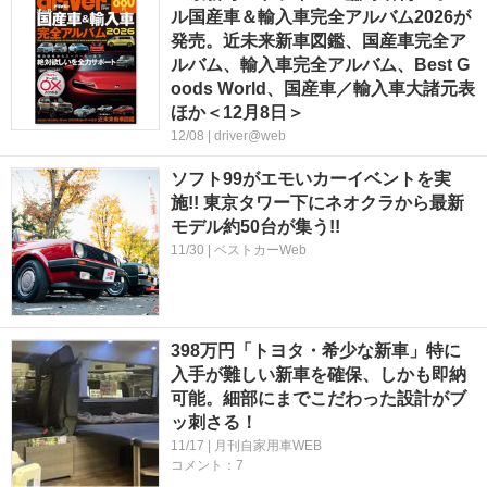
ル国産車＆輸入車完全アルバム2026が
発売。近未来新車図鑑、国産車完全ア
ルバム、輸入車完全アルバム、Best G
oods World、国産車／輸入車大諸元表
ほか＜12月8日＞
12/08 | driver@web
ソフト99がエモいカーイベントを実
施!! 東京タワー下にネオクラから最新
モデル約50台が集う!!
11/30 | ベストカーWeb
398万円「トヨタ・希少な新車」特に
入手が難しい新車を確保、しかも即納
可能。細部にまでこだわった設計がブ
ッ刺さる！
11/17 | 月刊自家用車WEB
コメント：7