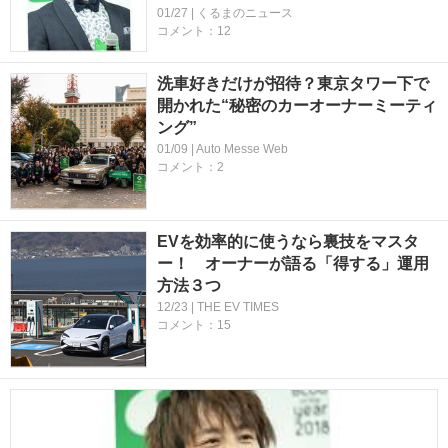
01/27 | くるまのニュース
コメント：12
洗車好きだけが招待？東京タワー下で
開かれた“秘密のカーオーナーミーティ
ング”
01/09 | Auto Messe Web
コメント：2
EVを効率的に使うなら裏技をマスタ
ー！ オーナーが語る「得する」運用
方法３つ
12/23 | THE EV TIMES
コメント：15