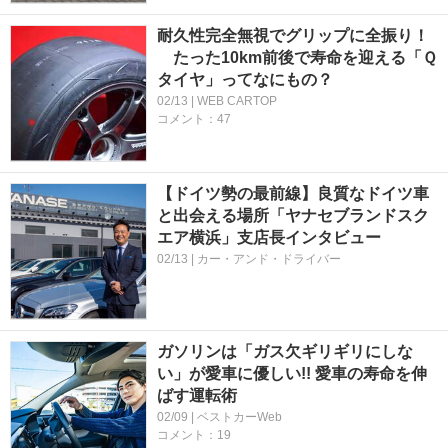
耐久性完全無視でグリップに全振り！
たった10km前後で寿命を迎える「Ｑ
タイヤ」ってなにもの？
02/13 | WEB CARTOP
コメント：47
【ドイツ勢の最前線】良質なドイツ車
と出会える場所「ヤナセブランドスク
エア横浜」支店長インタビュー
02/13 | カー・アンド・ドライバー
ガソリンは「ガス欠ギリギリにしな
い」が愛車に優しい!! 愛車の寿命を伸
ばす運転術
02/09 | ベストカーWeb
コメント：19