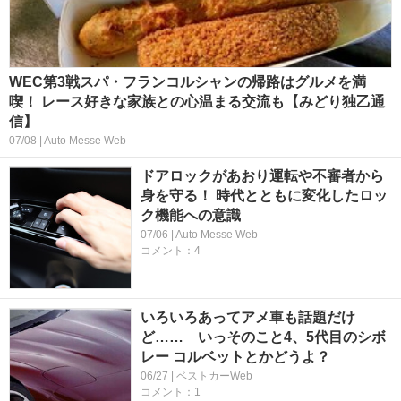
WEC第3戦スパ・フランコルシャンの帰路はグルメを満
喫！ レース好きな家族との心温まる交流も【みどり独乙通
信】
07/08 | Auto Messe Web
ドアロックがあおり運転や不審者から
身を守る！ 時代とともに変化したロッ
ク機能への意識
07/06 | Auto Messe Web
コメント：4
いろいろあってアメ車も話題だけ
ど…… いっそのこと4、5代目のシボ
レー コルベットとかどうよ？
06/27 | ベストカーWeb
コメント：1