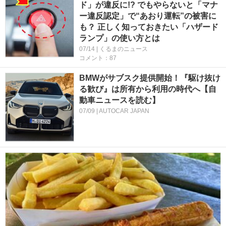
ド」が違反に!? でもやらないと「マナ
ー違反認定」で“あおり運転”の被害に
も？ 正しく知っておきたい「ハザード
ランプ」の使い方とは
07/14 | くるまのニュース
コメント：87
BMWがサブスク提供開始！『駆け抜け
る歓び』は所有から利用の時代へ【自
動車ニュースを読む】
07/09 | AUTOCAR JAPAN