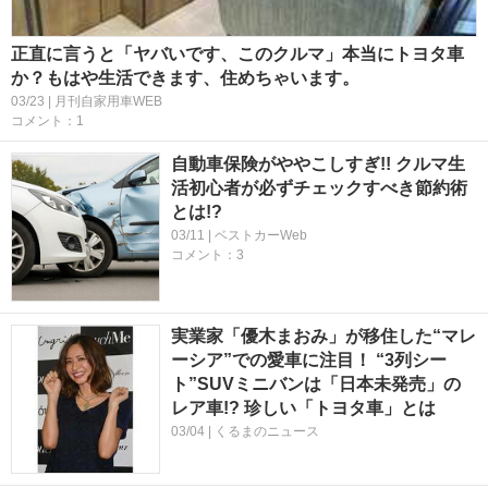
正直に言うと「ヤバいです、このクルマ」本当にトヨタ車
か？もはや生活できます、住めちゃいます。
03/23 | 月刊自家用車WEB
コメント：1
自動車保険がややこしすぎ!! クルマ生
活初心者が必ずチェックすべき節約術
とは!?
03/11 | ベストカーWeb
コメント：3
実業家「優木まおみ」が移住した“マレ
ーシア”での愛車に注目！ “3列シー
ト”SUVミニバンは「日本未発売」の
レア車!? 珍しい「トヨタ車」とは
03/04 | くるまのニュース