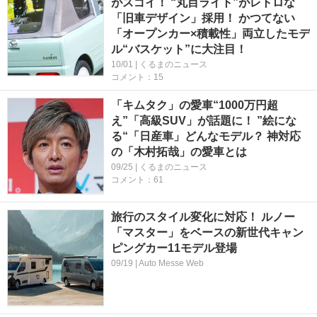
がスゴイ！ “丸目ライト”がレトロな
「旧車デザイン」採用！ かつてない
「オープンカー×積載性」両立したモデ
ル“バスケット”に大注目！
10/01 | くるまのニュース
コメント：15
「キムタク」の愛車“1000万円超
え”「高級SUV」が話題に！ ”絵にな
る“「日産車」どんなモデル？ 神対応
の「木村拓哉」の愛車とは
09/25 | くるまのニュース
コメント：61
旅行のスタイル変化に対応！ ルノー
「マスター」をベースの新世代キャン
ピングカー11モデル登場
09/19 | Auto Messe Web