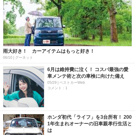
雨大好き！ カーアイテムはもっと好き！
06/10 | グーネット
6月は維持費に泣く！ コスパ最強の愛
車メンテ術と次の車検に向けた備え
05/29 | ベストカーWeb
コメント：1
ホンダ初代「ライフ」を3台所有！ 200
1年生まれオーナーの旧車親孝行生活と
は