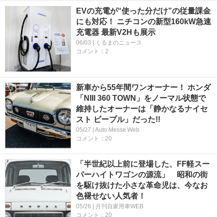
EVの充電が“使った分だけ”の従量課金
にも対応！ ニチコンの新型160kW急速
充電器 最新V2Hも展示
06/03 | くるまのニュース
コメント：2
新車から55年間ワンオーナー！ ホンダ
「NIII 360 TOWN」をノーマル状態で
維持したオーナーは「静かなるナイセ
スト ピープル」だった!!
05/27 | Auto Messe Web
コメント：20
「半世紀以上前に登場した、FF軽スー
パーハイトワゴンの源流」 昭和の街
を駆け抜けた小さな革命児は、今なお
色褪せない人気者！
05/26 | 月刊自家用車WEB
コメント：20