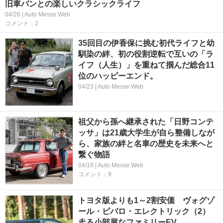
旧車バンとの楽しいクラシックライフ
04/26 | Auto Messe Web
コメント：2
35回目の伊香保に挑む初代ライフと幼
馴染の絆、初の役割逆転で互いの「ラ
イフ（人生）」を重ねて掴んだ総合11
位のハッピーエンド。
04/23 | Auto Messe Web
祖父から孫へ継承された「日野コンテ
ッサ」は21歳大学生が自ら整備しなが
ら、家族の絆と名車の歴史を未来へと
繋ぐ物語
04/18 | Auto Messe Web
コメント：9
トヨタ版よりも1～2割安価 ヴォグゾ
ール・ビバロ・エレクトリック（2）
走る小部屋なファミリーEV