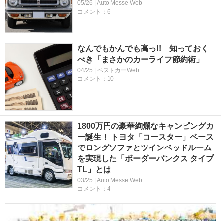
05/26 | Auto Messe Web
コメント：6
なんでもかんでも高っ!! 知っておく
べき「まさかのカーライフ節約術」
04/25 | ベストカーWeb
コメント：10
1800万円の豪華絢爛なキャンピングカ
ー誕生！ トヨタ「コースター」ベース
でロングソファとツインベッドルーム
を実現した「ボーダーバンクス タイプ
TL」とは
03/25 | Auto Messe Web
コメント：4