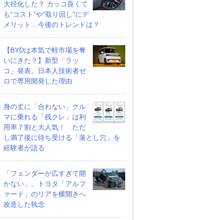
大径化した？ カッコ良くて
も“コスト”や“取り回し”にデ
メリット…今後のトレンドは？
【BYDは本気で軽市場を奪
いにきた？】新型「ラッ
コ」発表。日本人技術者ゼ
ロで専用開発した理由
身の丈に「合わない」クル
マに乗れる「残クレ」は利
用率７割と大人気！ ただ
し満了後に待ち受ける「落とし穴」を
経験者が語る
「フェンダーが広すぎて開
かない」。トヨタ「アルフ
ァード」のリアを横開きへ
改造した執念