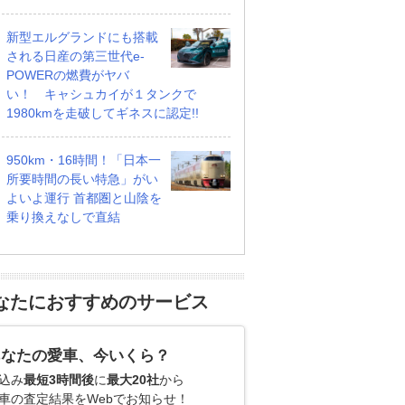
新型エルグランドにも搭載
される日産の第三世代e-
POWERの燃費がヤバ
い！ キャシュカイが１タンクで
1980kmを走破してギネスに認定!!
950km・16時間！「日本一
所要時間の長い特急」がい
よいよ運行 首都圏と山陰を
乗り換えなしで直結
なたにおすすめのサービス
あなたの愛車、今いくら？
込み
最短3時間後
に
最大20社
から
車の査定結果をWebでお知らせ！