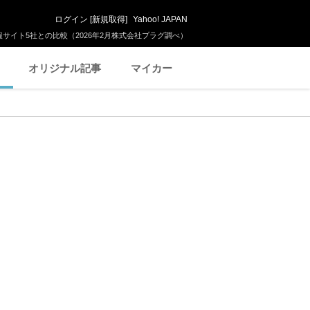
ログイン
[
新規取得
]
Yahoo! JAPAN
サイト5社との比較（2026年2月株式会社プラグ調べ）
オリジナル記事
マイカー