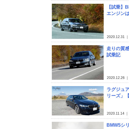
【試乗】BM
エンジン
2020.12.31
｜
走りの質感
試乗記
2020.12.26
｜
ラグジュア
リーズ」
2020.11.14
｜
BMW5シ