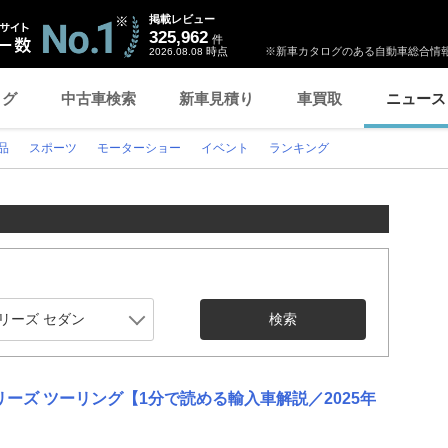
掲載レビュー
325,962
件
時点
※新車カタログのある自動車総合情報
2026.08.08
ログ
中古車検索
新車見積り
車買取
ニュース
品
スポーツ
モーターショー
イベント
ランキング
検索
シリーズ ツーリング【1分で読める輸入車解説／2025年