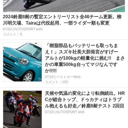
2024鈴鹿8耐の暫定エントリーリスト全46チーム更新。柳
川明欠場、Tairaは代役起用、一部ライダー順も変更
07/20 | AUTOSPORT web
コメント：9
「樹脂部品もバッテリーも取っちま
え！」スズキ社長大胆発言がすげー
アルトが100kgの軽量化に挑む!! まさ
かの車重500kg台ってマジなんです
か!!!!!
07/19 | ベストカーWeb
コメント：103
天候や気温の変化により転倒続出。HR
Cが総合トップ、ドゥカティはトラブ
ル抱えるも好走／鈴鹿8耐テスト 2回目
07/19 | AUTOSPORT web