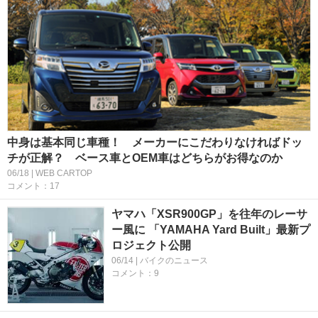
中身は基本同じ車種！ メーカーにこだわりなければドッ
チが正解？ ベース車とOEM車はどちらがお得なのか
06/18 | WEB CARTOP
コメント：17
ヤマハ「XSR900GP」を往年のレーサ
ー風に 「YAMAHA Yard Built」最新プ
ロジェクト公開
06/14 | バイクのニュース
コメント：9