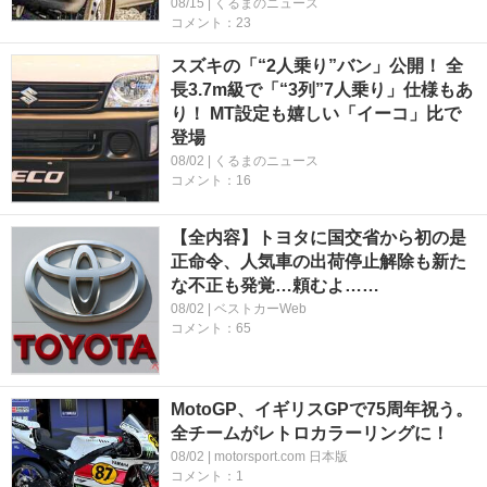
08/15 | くるまのニュース
コメント：23
スズキの「“2人乗り”バン」公開！ 全
長3.7m級で「“3列”7人乗り」仕様もあ
り！ MT設定も嬉しい「イーコ」比で
登場
08/02 | くるまのニュース
コメント：16
【全内容】トヨタに国交省から初の是
正命令、人気車の出荷停止解除も新た
な不正も発覚…頼むよ……
08/02 | ベストカーWeb
コメント：65
MotoGP、イギリスGPで75周年祝う。
全チームがレトロカラーリングに！
08/02 | motorsport.com 日本版
コメント：1