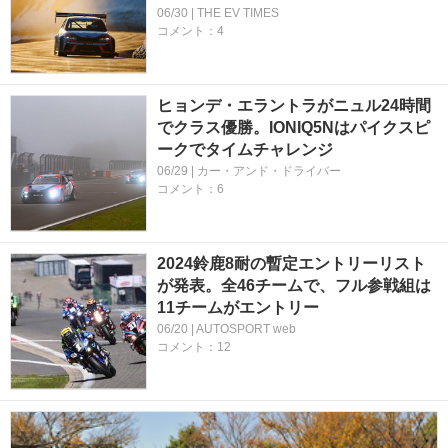
06/30 | THE EV TIMES
コメント：4
ヒョンデ・エラントラがニュル24時間
でクラス優勝。IONIQ5Nはパイクスピ
ークでタイムチャレンジ
06/29 | カー・アンド・ドライバー
コメント：6
2024鈴鹿8耐の暫定エントリーリスト
が発表。全46チームで、フル参戦組は
11チームがエントリー
06/20 | AUTOSPORT web
コメント：12