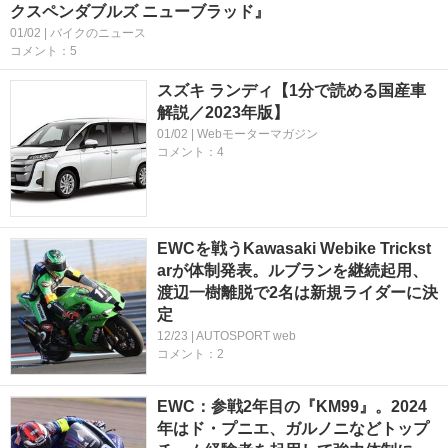
クスペンダブルズ ニューブラッド』
01/02 | バイクのニュース
コメント：5
スズキ ランディ【1分で読める国産車
解説／2023年版】
01/02 | Webモーターマガジン
コメント：4
EWCを戦うKawasaki Webike Trickst
arが体制発表。ルブランを継続起用、
渡辺一樹離脱で2名は新規ライダーに決
定
12/23 | AUTOSPORT web
コメント：2
EWC：参戦2年目の『KM99』。2024
年はド・プニエ、ガルノニなどトップ