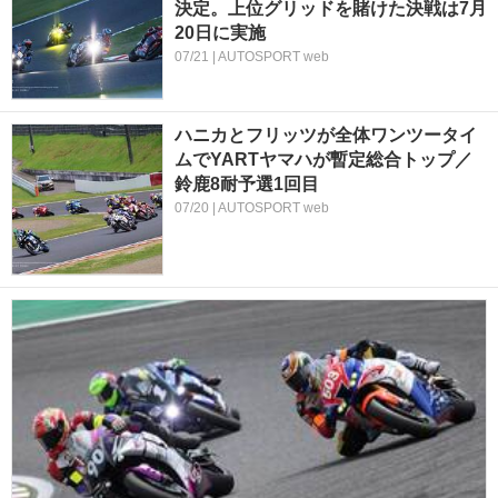
決定。上位グリッドを賭けた決戦は7月
20日に実施
07/21 | AUTOSPORT web
ハニカとフリッツが全体ワンツータイ
ムでYARTヤマハが暫定総合トップ／
鈴鹿8耐予選1回目
07/20 | AUTOSPORT web