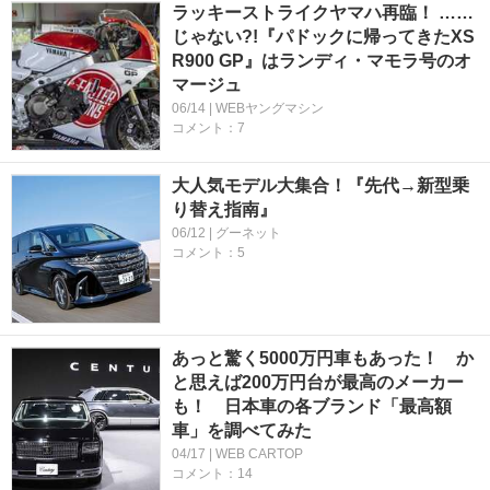
ラッキーストライクヤマハ再臨！ ……
じゃない?!『パドックに帰ってきたXS
R900 GP』はランディ・マモラ号のオ
マージュ
06/14 | WEBヤングマシン
コメント：7
大人気モデル大集合！『先代→新型乗
り替え指南』
06/12 | グーネット
コメント：5
あっと驚く5000万円車もあった！ か
と思えば200万円台が最高のメーカー
も！ 日本車の各ブランド「最高額
車」を調べてみた
04/17 | WEB CARTOP
コメント：14