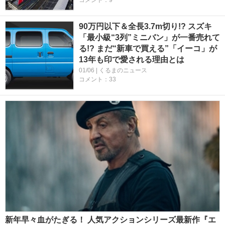
90万円以下＆全長3.7m切り!? スズキ
「最小級“3列”ミニバン」が一番売れて
る!? まだ“新車で買える”「イーコ」が
13年も印で愛される理由とは
01/06 | くるまのニュース
コメント：33
新年早々血がたぎる！ 人気アクションシリーズ最新作『エ