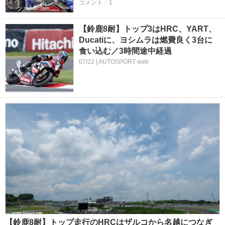
コメント：1
【鈴鹿8耐】トップ3はHRC、YART、
Ducatiに、ヨシムラは燃費良く3台に
食い込む／3時間途中経過
07/22 | AUTOSPORT web
【鈴鹿8耐】トップ走行のHRCはザルコから名越につなぎ