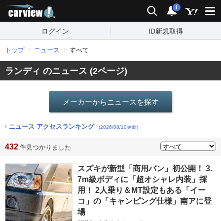
carview!
検索
通知
i
ログイン
ID新規取得
トップ
ニュース
すべて
ランディ のニュース (2ページ)
メーカーからニュースを探す
ニュース アクセスランキング
(2026/08/10更新)
432
件見つかりました
スズキが新型「商用バン」初公開！ 3.
7m級ボディに「超オシャレ内装」採
用！ 2人乗り＆MT設定もある「イー
コ」の「キャンピング仕様」南アに登
場