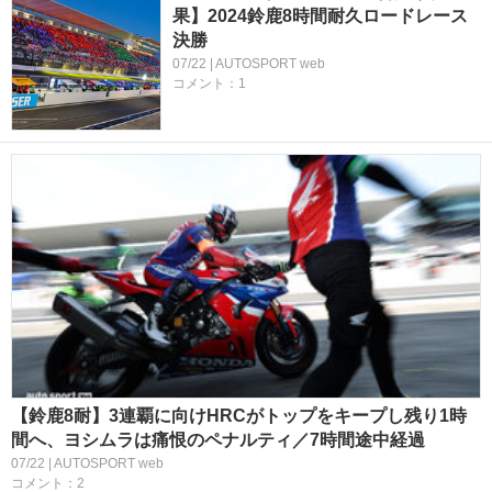
果】2024鈴鹿8時間耐久ロードレース
決勝
07/22 | AUTOSPORT web
コメント：1
【鈴鹿8耐】3連覇に向けHRCがトップをキープし残り1時
間へ、ヨシムラは痛恨のペナルティ／7時間途中経過
07/22 | AUTOSPORT web
コメント：2