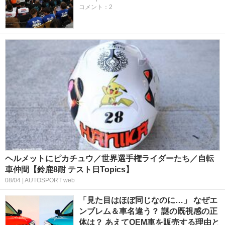
コメント：2
ヘルメットにピカチュウ／世界選手権ライダーたち／自転
車仲間【鈴鹿8耐 テスト日Topics】
08/04 | AUTOSPORT web
「見た目はほぼ同じなのに…」 なぜエ
ンブレム＆車名違う？ 謎の既視感の正
体は？ あえてOEM車を販売する理由と