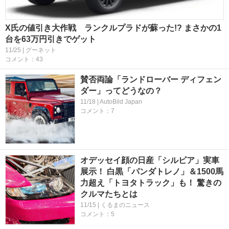
X氏の値引き大作戦 ランクルプラドが蘇った!? まさかの1
台を63万円引きでゲット
11/25 | グーネット
コメント：43
賛否両論「ランドローバー ディフェン
ダー」ってどうなの？
11/18 | AutoBild Japan
コメント：7
オデッセイ顔の日産「シルビア」実車
展示！ 白黒「パンダトレノ」＆1500馬
力超え「トヨタトラック」も！ 驚きの
クルマたちとは
11/15 | くるまのニュース
コメント：5