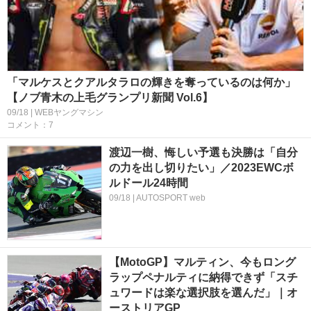
「マルケスとクアルタラロの輝きを奪っているのは何か」
【ノブ青木の上毛グランプリ新聞 Vol.6】
09/18 | WEBヤングマシン
コメント：7
渡辺一樹、悔しい予選も決勝は「自分
の力を出し切りたい」／2023EWCボ
ルドール24時間
09/18 | AUTOSPORT web
【MotoGP】マルティン、今もロング
ラップペナルティに納得できず「スチ
ュワードは楽な選択肢を選んだ」｜オ
ーストリアGP