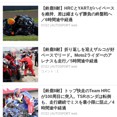
【鈴鹿8耐】HRCとYARTがハイペース
を維持、差は縮まらず勝負の終盤戦へ
／6時間途中経過
07/22 | AUTOSPORT web
【鈴鹿8耐】折り返しを迎えザルコが好
ペースでリード。Moto2ライダーのア
レナスも走行／5時間途中経過
07/22 | AUTOSPORT web
コメント：1
【鈴鹿8耐】トップ快走のTeam HRC
が100周目に突入。TSRホンダは転倒
も、走行継続でミスを最小限に阻止／4
時間途中経過
07/22 | AUTOSPORT web