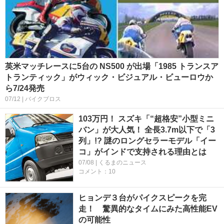
英米マッチレースに5台の NS500 が出場「1985 トランスア
トランティック」がウィック・ビジュアル・ビューロウか
ら7/24発売
07/12 | バイクブロス
103万円！ スズキ「“超格安”小型ミニ
バン」が大人気！ 全長3.7m以下で「3
列」!? 謎のロングセラーモデル「イー
コ」がインドで支持される理由とは
07/08 | くるまのニュース
コメント：10
ヒョンデ３台がパイクスピークを完
走！ 驚異的なタイムにみた高性能EV
の可能性