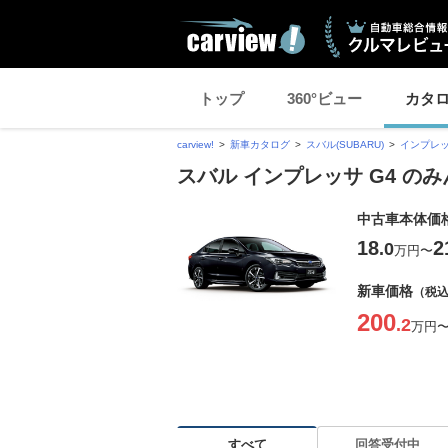
トップ
360°ビュー
カタ
carview!
新車カタログ
スバル(SUBARU)
インプレッ
スバル インプレッサ G4 の
中古車本体価
18
2
.0
万円
〜
新車価格
（税
200
.2
万円
すべて
回答受付中