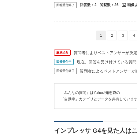
回答数：
2
閲覧数：
26
画像
回答受付終了
1
2
3
4
質問者によりベストアンサーが決
解決済み
現在、回答を受け付けている質問
回答受付中
質問者によるベストアンサーが
回答受付終了
「みんなの質問」はYahoo!知恵袋の
「自動車」カテゴリとデータを共有していま
インプレッサ G4を見た人は