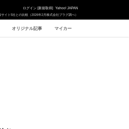
ログイン
[
新規取得
]
Yahoo! JAPAN
サイト5社との比較（2026年2月株式会社プラグ調べ）
オリジナル記事
マイカー