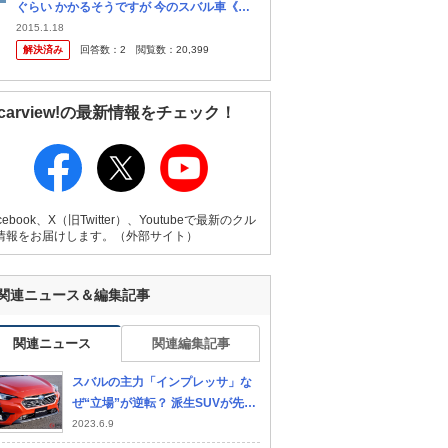
ぐらい かかるそうですが 今のスバル車《比
較的年式の新しい車》にも タイミングベルト
2015.1.18
交換がありますか？
解決済み
回答数：
2
閲覧数：
20,399
carview!の最新情報をチェック！
cebook、X（旧Twitter）、Youtubeで最新のクル
情報をお届けします。（外部サイト）
関連ニュース＆編集記事
関連ニュース
関連編集記事
スバルの主力「インプレッサ」な
ぜ“立場”が逆転？ 派生SUVが先に
登場し、セダンが廃止された事情
2023.6.9
とは