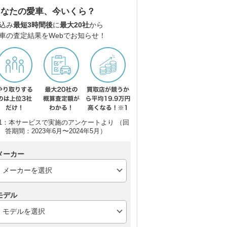
あなたの愛車、今いくら？
込み
最短3時間後
に
最大20社
から
車の査定結果をWebでお知らせ！
1：本サービスで実施のアンケートより （回
答期間：2023年6月〜2024年5月）
メーカー
モデル