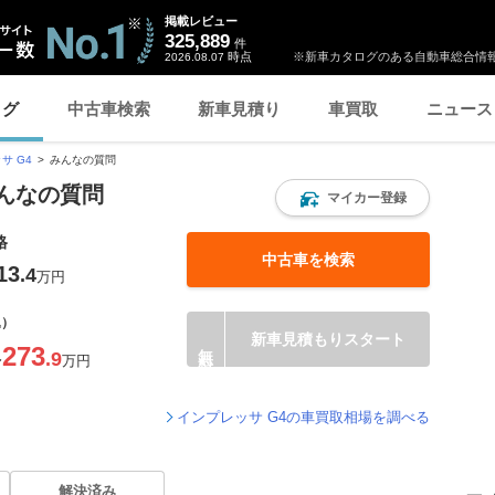
掲載レビュー
325,889
件
時点
※新車カタログのある自動車総合情報
2026.08.07
ログ
中古車検索
新車見積り
車買取
ニュース
サ G4
みんなの質問
みんなの質問
マイカー登録
格
中古車を検索
13
.4
万円
込）
新車見積もりスタート
273
.9
〜
万円
インプレッサ G4の車買取相場を調べる
解決済み