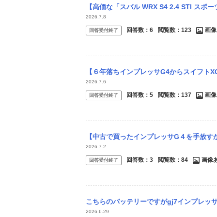
【高価な「スバル WRX S4 2.4 STI スポーツR EX 4WD」を購入する
2026.7.8
回答数：
6
閲覧数：
123
画像
回答受付終了
【６年落ちインプレッサG4からスイフトXG新車に乗り換えるのはアリ？】 生産中止に
2026.7.6
回答数：
5
閲覧数：
137
画像
回答受付終了
【中古で買ったインプレッサG４を手放すかどうかで悩んでいます】 生産終了前から興味
2026.7.2
回答数：
3
閲覧数：
84
画像
回答受付終了
こちらのバッテリーですがgj7インプレッ
2026.6.29