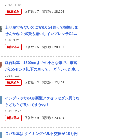
イバーから乗り換えを検討中です。残念なが
2013.11.18
らホンダでは2000ccクラスではいい車が無
解決済み
回答数：
7
閲覧数：
28,202
いので、他社で探したとこ...
走り屋でもないのにWRX S4買って後悔しま
せんかね？ 燃費も悪いしインプレッサG4と
違い維持費も高そうだし。 インプレッサG4
2016.3.24
とWRX S4は見た目はS4のほうが好きです。
解決済み
回答数：
5
閲覧数：
28,109
スピードガンガ...
軽自動車～1500ccまでの小さな車で、車高
が155センチ以下の車って、 どういった車種
がありますか？ (立体駐車場の関係で、車高
2014.7.12
が定められております) 詳しい方がいらっし
解決済み
回答数：
3
閲覧数：
23,498
ゃいましたら、宜しくご...
インプレッサg4か新型アクセラセダン買うな
らどちらが良いですかね？
2013.12.24
解決済み
回答数：
9
閲覧数：
23,494
スバル車は タイミングベルト交換が 10万円