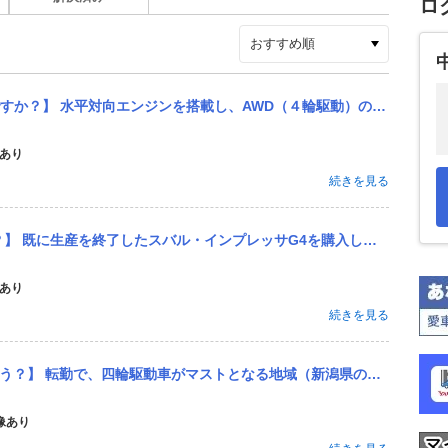
ロ
（４輪駆動）のスバル・インプレッサG４を「希少車」、「名車」という車好きがおります。 既に生産を中止しており、...
あり
続きを見る
G4を購入しようと、一昨年から走行距離の浅い、程度の良い車両を探しています。 その結果、年式やグレード、装備...
あり
続きを見る
域（新潟県の県境）へ異動します。 選択肢は２つ A.スズキ・ジムニー（JB64）を新車購入する。 B.スバル...
像あり