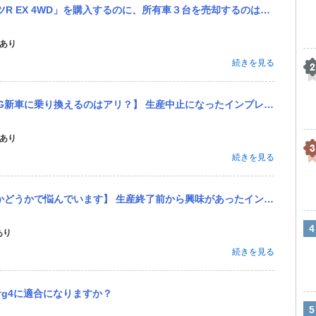
のに、所有車３台を売却するのはアリ？】 駐車場で、スバル WRX S4 2.4 STI スポーツR EX 4W...
あり
続きを見る
なったインプレッサG４（2000cc 水平対向４気筒エンジン）の認定中古車を先月購入しました。 ６年落ちで走行...
あり
続きを見る
があったインプレッサG４の認定中古車を、正規ディーラーで購入しました。 【インプレッサG4 AWD（四輪駆動...
あり
続きを見る
サg4に適合になりますか？