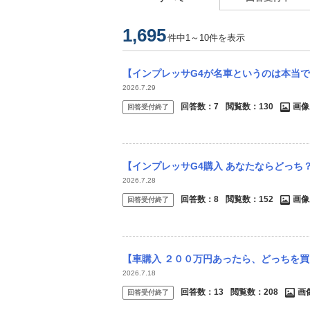
1,695
件中1～10件を表示
【インプレッサG4が名車というのは本当ですか？】 水平対向エンジンを搭載し、AWD
2026.7.29
回答数：
7
閲覧数：
130
画像
回答受付終了
【インプレッサG4購入 あなたならどっち？】 既に生産を終了したスバル・インプレッサ
2026.7.28
回答数：
8
閲覧数：
152
画像
回答受付終了
【車購入 ２００万円あったら、どっちを買う？】 転勤で、四輪駆動車がマストとなる地
2026.7.18
回答数：
13
閲覧数：
208
画
回答受付終了