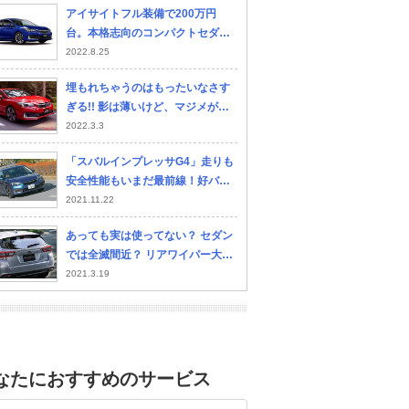
アイサイトフル装備で200万円
台。本格志向のコンパクトセダン
「インプレッサG4」は装備充実の
2022.8.25
廉価グレードでも満足度高そう
埋もれちゃうのはもったいなさす
ぎる!! 影は薄いけど、マジメが取
り柄のクルマたち
2022.3.3
BMW 3シリーズ セダン
レクサス ISハイブリッ
レ
ド
ド
「スバルインプレッサG4」走りも
安全性能もいまだ最前線！好バラ
ンスが光るセダン
2021.11.22
あっても実は使ってない？ セダン
では全滅間近？ リアワイパー大激
減の理由とは
2021.3.19
なたにおすすめのサービス