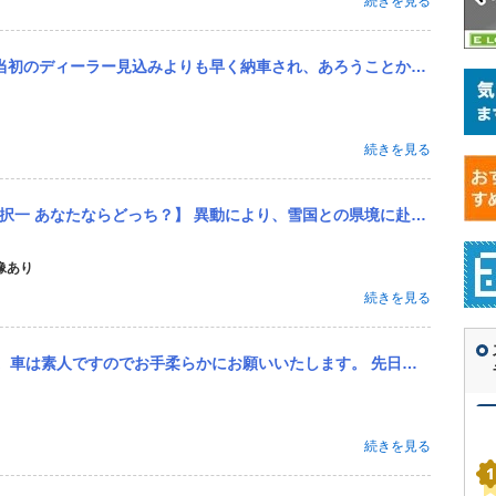
続きを見る
、あろうことか４台持ちになってしまいました。 1.BMW １２０iクーペ（ＦＲ）４気筒2000㏄ 2011年1...
続きを見る
国との県境に赴任します。 大雪は降らないものの、そこそこ雪は降り、冬場の路面凍結防止のため、道路には融雪剤が撒...
像あり
続きを見る
。 先日、ディーラーの定期点検でバッテリーを調べてもらったところ「注意」という判定を受けました。 これはすぐ...
続きを見る