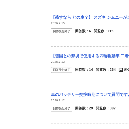
【残すなら どの車？】 スズキ ジムニーが当初のディーラー見込みよりも早く納車され
2026.7.15
回答数：
6
閲覧数：
115
回答受付終了
【雪国との県境で使用する四輪駆動車 二者択一 あなたならどっち？】 異動により、雪
2026.7.13
回答数：
14
閲覧数：
264
画
回答受付終了
車のバッテリー交換時期について質問です。車は素人ですのでお手柔らかにお願いいたします
2026.7.12
回答数：
29
閲覧数：
387
回答受付終了