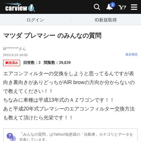
carview!
検索
通知
i
ログイン
ID新規取得
マツダ プレマシー のみんなの質問
lil********さん
違反報告
2010.6.10 18:06
回答数：
3
閲覧数：
39,839
解決済み
エアコンフィルターの交換をしようと思ってるんですが表
向き裏向きがありどっちがAIR browの方向か分からないの
で教えてください！！
ちなみに車種は平成13年式のＡＺワゴンです！！
あと平成20年式プレマシーのエアコンフィルター交換方法
も教えて頂けたら光栄です！！
「みんなの質問」はYahoo!知恵袋の「自動車」カテゴリとデータを
共有しています。