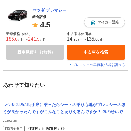
マツダ プレマシー
総合評価
マイカー登録
4.5
新車価格
中古車本体価格
（税込）
185
241
14
135
.0
.9
.7
.0
万円〜
万円
万円〜
万円
新車見積もり(無料)
中古車を検索
プレマシーの車買取相場を調べる
あわせて知りたい
レクサスISの助手席に乗ったらシートの乗り心地がプレマシーのほ
うが良かったんですがこんなことありえるんですか？ 気のせいです
か？
2026.7.28
回答数：
5
閲覧数：
79
回答受付終了