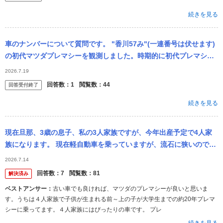
続きを見る
車のナンバーについて質問です。 "香川57み"(一連番号は伏せます)
の初代マツダプレマシーを観測しました。時期的に初代プレマシー
の二桁ナンバーは約1ヶ月ほどしか存在しないよう...
2026.7.19
回答数：
1
閲覧数：
44
回答受付終了
続きを見る
現在旦那、3歳の息子、私の3人家族ですが、今年出産予定で4人家
族になります。 現在軽自動車を乗っていますが、流石に狭いので車
の買い替えを検討しています。 貯金はあまりないので中古車で予算
2026.7.14
100万...
回答数：
7
閲覧数：
81
解決済み
ベストアンサー：
古い車でも良ければ、マツダのプレマシーが良いと思いま
す。うちは４人家族で子供が生まれる前～上の子が大学生までの約20年プレマ
シーに乗ってます。４人家族にはぴったりの車です。 プレ