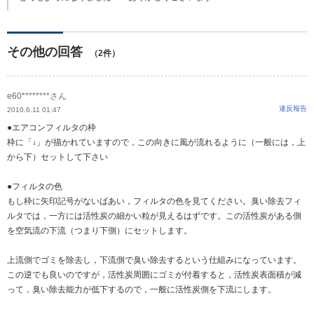
その他の回答
（2件）
e60********さん
違反報告
2010.6.11 01:47
●エアコンフィルタの枠
枠に「↓」が描かれていますので，この向きに風が流れるように（一般には，上
から下）セットして下さい
●フィルタの色
もし枠に矢印記号がないばあい，フィルタの色を見てください。臭い除去フィ
ルタでは，一方には活性炭の細かい粒が見えるはずです。この活性炭がある側
を空気流の下流（つまり下側）にセットします。
上流側でゴミを除去し，下流側で臭い除去するという仕組みになっています。
この逆でも良いのですが，活性炭周囲にゴミが付着すると，活性炭表面積が減
って，臭い除去能力が低下するので，一般に活性炭側を下流にします。