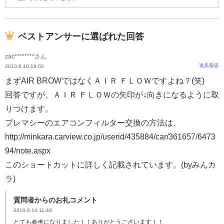
ベストアンサーに選ばれた回答
zac********さん
違反報告
2010.6.10 19:02
まずAIR BROWではなくＡＩＲ ＦＬＯＷですよね？(笑)
回答ですが、ＡＩＲ ＦＬＯＷの矢印が↓向きになるように取
りつけます。
プレマシーのエアコンフィルター交換の方法は、
http://minkara.carview.co.jp/userid/435884/car/361657/6473
94/note.aspx
このショートカットに詳しく記載されています。(byみんカ
ラ)
質問者からのお礼コメント
2010.6.14 11:49
とても参考になりました！！ありがとうございます！！