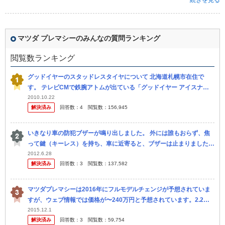
続きを見る
マツダ プレマシーのみんなの質問ランキング
閲覧数ランキング
グッドイヤーのスタッドレスタイヤについて 北海道札幌市在住で
す。 テレビCMで鉄腕アトムが出ている「グッドイヤー アイスナビ
ゼア」なんですが、性能はどうなんでしょうか？ 今冬用のスタッド
2010.10.22
解決済み
回答数：
4
閲覧数：
156,945
レスを...
いきなり車の防犯ブザーが鳴り出しました。 外には誰もおらず、焦
って鍵（キーレス）を持ち、車に近寄ると、ブザーは止まりました。
エンジンをかければ ブザーは止まる仕組みのようですが、これは誤
2012.6.28
解決済み
回答数：
3
閲覧数：
137,582
作動でし...
マツダプレマシーは2016年にフルモデルチェンジが予想されていま
すが、ウェブ情報では価格が〜240万円と予想されています。2.2ス
カイアクティブDを実装してその価格と言うのはかなりお買い得な
2015.12.1
解決済み
回答数：
3
閲覧数：
59,754
印...