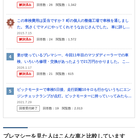
解決済み
回答数：
26
閲覧数：
1,342
この車検費用は妥当ですか？ 町の個人の整備工場で車検を通しまし
た。 気さくでマメにやってくれそうなおじさんでした。 車に詳しく
ないので、次回の参考にアドバイスお願いします。 ==========
2015.7.15
解決済み
回答数：
24
閲覧数：
1,572
妻が使っているプレマシー、今回11年目のマツダディーラーでの車
検、いろいろ修理・交換があったようで21万円かかりました。 これ
までの車検はだいたい15万円くらいでした。今回の車検を前にマツ
2026.1.17
解決済み
回答数：
21
閲覧数：
615
ダのデ...
ビックモーターで車検5日後、走行距離10キロも行かないうちにエン
ジンチェックランプが点灯。ビックモーターに持っていってみたら、
原因がうちではわからない為、マツダで見てもらってくださいとのこ
2021.7.29
回答受付終了
回答数：
19
閲覧数：
2,013
と。 ...
プレマシーを見た人はこんな車と比較しています