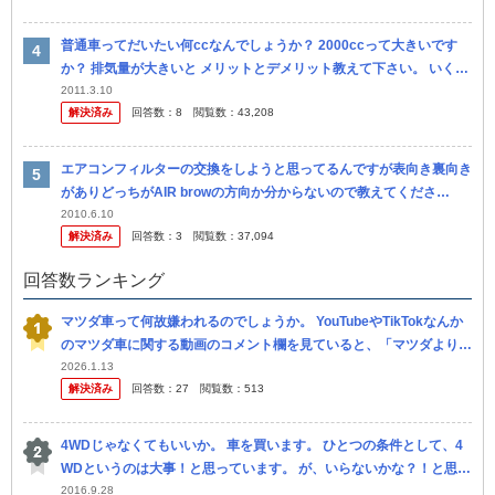
普通車ってだいたい何ccなんでしょうか？ 2000ccって大きいです
か？ 排気量が大きいと メリットとデメリット教えて下さい。 いくつ
かすいませんo(＞＜)o
2011.3.10
解決済み
回答数：
8
閲覧数：
43,208
エアコンフィルターの交換をしようと思ってるんですが表向き裏向き
がありどっちがAIR browの方向か分からないので教えてくださ
い！！ ちなみに車種は平成13年式のＡＺワゴンです！！ あと平成2
2010.6.10
解決済み
回答数：
3
閲覧数：
37,094
0...
回答数ランキング
マツダ車って何故嫌われるのでしょうか。 YouTubeやTikTokなんか
のマツダ車に関する動画のコメント欄を見ていると、「マツダよりト
ヨタ」、「所詮マツダ」、「マツダなんかデザインだけやろ」な...
2026.1.13
解決済み
回答数：
27
閲覧数：
513
4WDじゃなくてもいいか。 車を買います。 ひとつの条件として、4
WDというのは大事！と思っています。 が、いらないかな？！と思っ
てきました。 どう思いますかご意見下さい。 車はま だきま...
2016.9.28