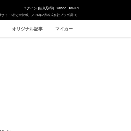
ログイン
[
新規取得
]
Yahoo! JAPAN
サイト5社との比較（2026年2月株式会社プラグ調べ）
オリジナル記事
マイカー