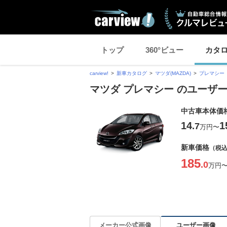
トップ
360°ビュー
カタ
carview!
新車カタログ
マツダ(MAZDA)
プレマシー
マツダ プレマシー のユーザ
中古車本体価
14
1
.7
万円
〜
新車価格
（税
185
.0
万円
ユーザー画像
メーカー公式画像