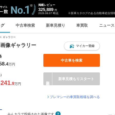
掲載レビュー
325,889
件
時点
※新車カタログのある自動車総合情報
2026.08.07
ログ
中古車検索
新車見積り
車買取
ニュース
ギャラリー
ー画像ギャラリー
マイカー登録
格
中古車を検索
58
.4
万円
込）
新車見積もりスタート
241
.9
〜
万円
プレマシーの車買取相場を調べる
みんカラで投稿された画像です