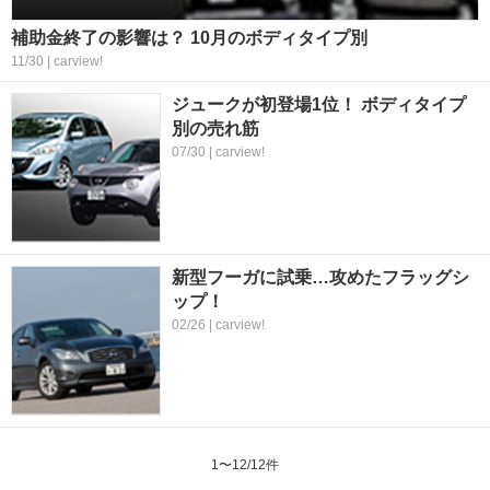
補助金終了の影響は？ 10月のボディタイプ別
11/30 | carview!
ジュークが初登場1位！ ボディタイプ
別の売れ筋
07/30 | carview!
新型フーガに試乗…攻めたフラッグシ
ップ！
02/26 | carview!
1
〜
12
/
12
件