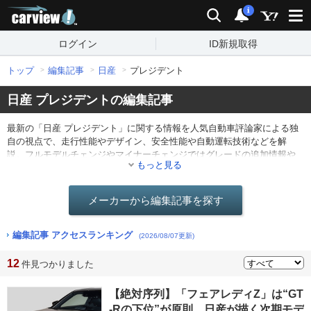
carview!
検索
通知
i
ログイン
ID新規取得
トップ
編集記事
日産
プレジデント
日産 プレジデントの編集記事
最新の「日産 プレジデント」に関する情報を人気自動車評論家による独
自の視点で、走行性能やデザイン、安全性能や自動運転技術などを解
説。フルモデルチェンジやマイナーチェンジではグレードの追加情報や
もっと見る
仕様の変更点を分かりやすくレポート。他にも最新ニュースや海外のモ
ーターショー情報なども。
メーカーから編集記事を探す
編集記事 アクセスランキング
(2026/08/07更新)
12
件見つかりました
【絶対序列】「フェアレディZ」は“GT
-Rの下位”が原則。日産が描く次期モデ