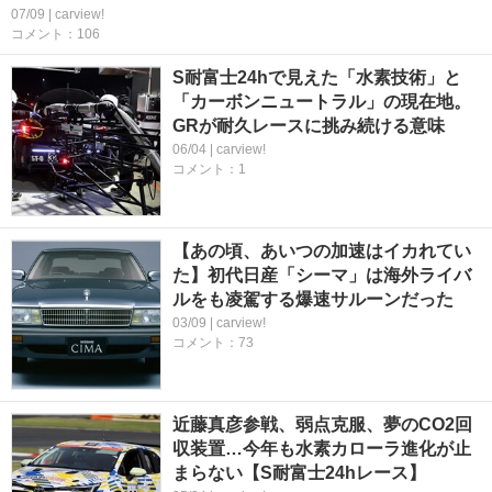
07/09 | carview!
コメント：106
S耐富士24hで見えた「水素技術」と
「カーボンニュートラル」の現在地。
GRが耐久レースに挑み続ける意味
06/04 | carview!
コメント：1
【あの頃、あいつの加速はイカれてい
た】初代日産「シーマ」は海外ライバ
ルをも凌駕する爆速サルーンだった
03/09 | carview!
コメント：73
近藤真彦参戦、弱点克服、夢のCO2回
収装置…今年も水素カローラ進化が止
まらない【S耐富士24hレース】