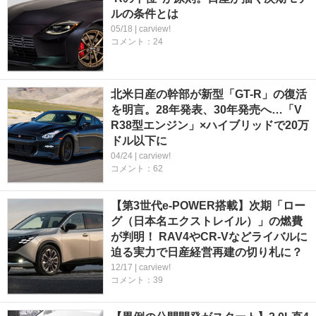
ルの条件とは
05/18 | carview!
コメント：24
北米日産の幹部が新型「GT-R」の復活
を明言。28年発表、30年発売へ…「V
R38型エンジン」×ハイブリッドで20万
ドル以下に
04/24 | carview!
コメント：62
【第3世代e-POWER搭載】次期「ロー
グ（日本名エクストレイル）」の燃費
が判明！ RAV4やCR-Vなどライバルに
迫る実力で日産経営再建の切り札に？
12/17 | carview!
コメント：39