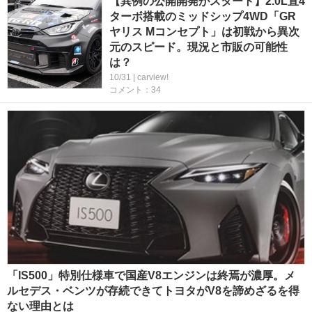
【異例の公開開発がスタート】2.0L直4
ターボ搭載のミッドシップ4WD「GR
ヤリス Mコンセプト」は初戦から異次
元のスピード。現況と市販の可能性
は？
10/31 | carview!
コメント：34
「IS500」特別仕様車で国産V8エンジンは終焉が濃厚。メ
ルセデス・ベンツが存続できてトヨタがV8を諦めざるを得
ない理由とは