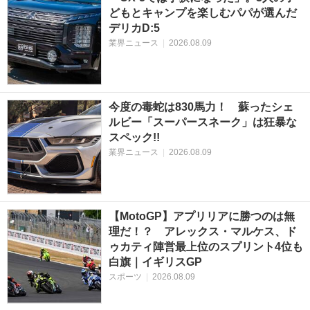
どもとキャンプを楽しむパパが選んだ
デリカD:5
業界ニュース
|
2026.08.09
今度の毒蛇は830馬力！ 蘇ったシェ
ルビー「スーパースネーク」は狂暴な
スペック!!
業界ニュース
|
2026.08.09
【MotoGP】アプリリアに勝つのは無
理だ！？ アレックス・マルケス、ド
ゥカティ陣営最上位のスプリント4位も
白旗｜イギリスGP
スポーツ
|
2026.08.09