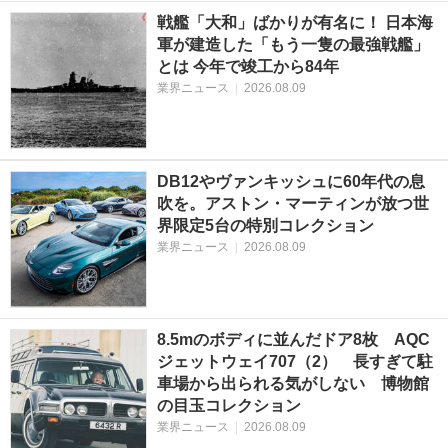
戦艦「大和」ばかりが有名に！ 日本海
軍が建造した「もう一隻の最強戦艦」
とは 今年で竣工から84年
業界ニュース
|
2026.08.09
DB12やヴァンキッシュに60年代の息
吹を。アストン・マーティンが放つ世
界限定5台の特別コレクション
業界ニュース
|
2026.08.09
8.5mのボディに並んだドア8枚 AQC
ジェットウェイ707（2） 長すぎて駐
車場から出られる気がしない 博物館
の目玉コレクション
業界ニュース
|
2026.08.09