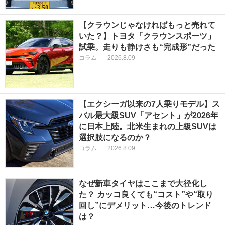
【クラウンじゃなければもっと売れて
いた？】トヨタ「クラウンスポーツ」
試乗。走りも静けさも“完成形”だった
コラム
|
2026.8.09
【エクシーガ以来の7人乗りモデル】ス
バル最大級SUV「アセント」が2026年
に日本上陸。北米生まれの上級SUVは
選択肢になるのか？
コラム
|
2026.8.09
なぜ新車タイヤはここまで大径化し
た？ カッコ良くても“コスト”や“取り
回し”にデメリット…今後のトレンド
は？