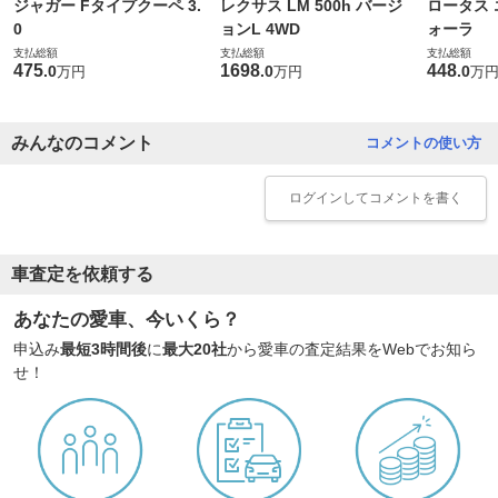
ジャガー Fタイプクーペ 3.
レクサス LM 500h バージ
ロータス 
0
ョンL 4WD
ォーラ
支払総額
支払総額
支払総額
475
1698
448
.
0
.
0
.
0
万円
万円
万
みんなのコメント
コメントの使い方
ログイン
してコメントを書く
車査定を依頼する
あなたの愛車、今いくら？
申込み
最短3時間後
に
最大20社
から愛車の査定結果をWebでお知ら
せ！