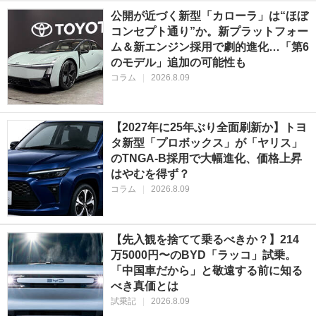
公開が近づく新型「カローラ」は“ほぼ
コンセプト通り”か。新プラットフォー
ム＆新エンジン採用で劇的進化…「第6
のモデル」追加の可能性も
コラム
|
2026.8.09
【2027年に25年ぶり全面刷新か】トヨ
タ新型「プロボックス」が「ヤリス」
のTNGA-B採用で大幅進化、価格上昇
はやむを得ず？
コラム
|
2026.8.09
【先入観を捨てて乗るべきか？】214
万5000円〜のBYD「ラッコ」試乗。
「中国車だから」と敬遠する前に知る
べき真価とは
試乗記
|
2026.8.09