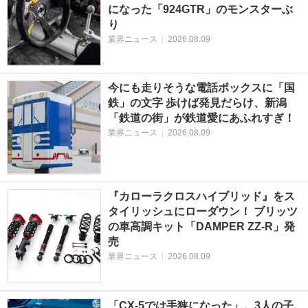
になった「924GTR」のモンスターぶ
り
業界ニュース
|
2026.08.09
今にも走りそうな電話ボックスに「国
鉄」の文字 歩けば発見だらけ、新潟
「鉄道の街」が鉄道愛にあふれすぎ！
業界ニュース
|
2026.08.09
『カローラクロスハイブリッド』をス
タイリッシュにローダウン！ ブリッツ
の車高調キット「DAMPER ZZ-R」発
売
業界ニュース
|
2026.08.09
「CX-5では手狭になった」。3人の子