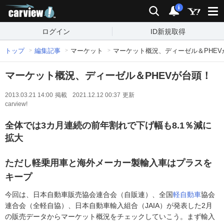
carview!
検索
通知
i
ログイン
ID新規取得
トップ
編集記事
マーケット
マーケット概況、ディーゼル＆PHEV
マーケット概況、ディーゼル＆PHEVが台頭！
2013.03.21 14:00
掲載
2021.12.12 00:37
更新
carview!
全体では3カ月連続の前年割れで下げ幅も8.1％減に
拡大
ただし軽乗用車と海外メーカー製輸入車はプラスを
キープ
今回は、日本自動車販売協会連合会（自販連）、全国
軽自動車
協会
連合会（全軽自協）、日本自動車輸入組合（JAIA）が発表した2月
の販売データからマーケット概況をチェックしていこう。まず輸入