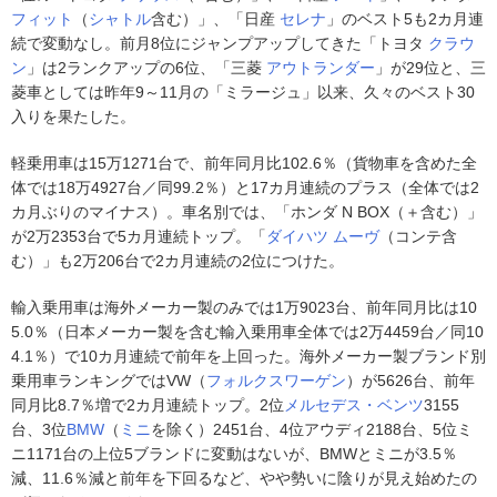
フィット
（
シャトル
含む）」、「日産
セレナ
」のベスト5も2カ月連
続で変動なし。前月8位にジャンプアップしてきた「トヨタ
クラウ
ン
」は2ランクアップの6位、「三菱
アウトランダー
」が29位と、三
菱車としては昨年9～11月の「ミラージュ」以来、久々のベスト30
入りを果たした。
軽乗用車は15万1271台で、前年同月比102.6％（貨物車を含めた全
体では18万4927台／同99.2％）と17カ月連続のプラス（全体では2
カ月ぶりのマイナス）。車名別では、「ホンダ N BOX（＋含む）」
が2万2353台で5カ月連続トップ。「
ダイハツ
ムーヴ
（コンテ含
む）」も2万206台で2カ月連続の2位につけた。
輸入乗用車は海外メーカー製のみでは1万9023台、前年同月比は10
5.0％（日本メーカー製を含む輸入乗用車全体では2万4459台／同10
4.1％）で10カ月連続で前年を上回った。海外メーカー製ブランド別
乗用車ランキングではVW（
フォルクスワーゲン
）が5626台、前年
同月比8.7％増で2カ月連続トップ。2位
メルセデス・ベンツ
3155
台、3位
BMW
（
ミニ
を除く）2451台、4位アウディ2188台、5位ミ
ニ1171台の上位5ブランドに変動はないが、BMWとミニが3.5％
減、11.6％減と前年を下回るなど、やや勢いに陰りが見え始めたの