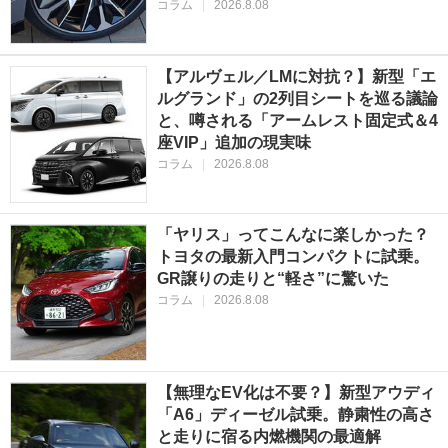
コラム
|
2026.8.08
【アルヴェル／LMに対抗？】新型「エ
ルグランド」の2列目シートを巡る議論
と、噂される「アームレスト固定式＆4
座VIP」追加の現実味
コラム
|
2026.8.08
「ヤリス」ってこんなに楽しかった？
トヨタの最新入門コンパクトに試乗。
GR譲りの走りと“軽さ”に驚いた
コラム
|
2026.8.08
【無理なEV化は不要？】新型アウディ
「A6」ディーゼル試乗。静粛性の高さ
と走りに宿る内燃機関の最適解