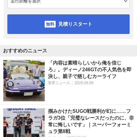
見積りスタート
おすすめのニュース
「内容は素晴らしいから俺を信じ
ろ」。ディーノ246GTの不人気色を即
決し、親子で慈しむカーライフ
業界ニュース
|
2026.08.09
掴みかけたSUGO戦勝利が幻に……フ
ラガ3位「完璧なレースだったのに、非
常に悔しいです」｜スーパーフォーミ
ュラ第8戦