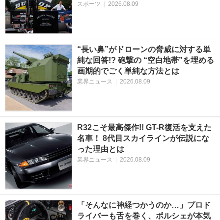
スポーツ
|
2026.08.09
“長い鼻”がドローンの脅威に対する単
純な回答!? 砲撃の “空白地帯”を埋める
画期的でごく単純な方法とは
業界ニュース
|
2026.08.09
R32こそ最高傑作!! GT-R復活を支えた
名車！ 8代目スカイラインが伝説にな
った理由とは
業界ニュース
|
2026.08.09
「そんなに神経つかうのか…」プロド
ライバーも舌を巻く、ポルシェが本気