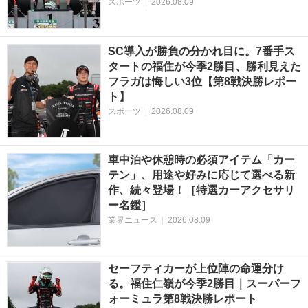
スポーツ
|
2026.08.09
SC導入が勝負の分かれ目に。7番手ス
タートの福住が今季2勝目、勝利見えた
フラガは悔しい3位【第8戦決勝レポー
ト】
スポーツ
|
2026.08.09
車中泊や休憩時の必須アイテム「カー
テン」、用途や好みに応じて選べる新
作、続々登場！［特選カーアクセサリ
ー名鑑］
業界ニュース
|
2026.08.09
セーフティカーが上位陣の命運分け
る。福住仁嶺が今季2勝目｜スーパーフ
ォーミュラ第8戦決勝レポート