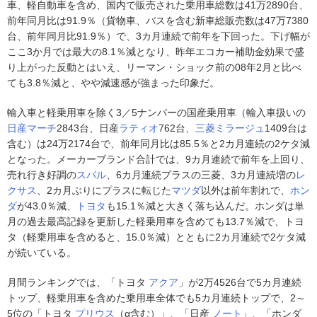
車、軽自動車を含め、国内で販売された乗用車総数は41万2890台、
前年同月比は91.9％（貨物車、バスを含む新車総販売数は47万7380
台、前年同月比91.9％）で、3カ月連続で前年を下回った。下げ幅が
ここ3か月では最大の8.1％減となり、昨年エコカー補助金効果で盛
り上がった反動とはいえ、リーマン・ショック前の08年2月と比べ
ても3.8％減と、やや減速感が強まった印象だ。
輸入車と軽乗用車を除く3／5ナンバーの国産乗用車（輸入車扱いの
日産
マーチ
2843台、日産
ラティオ
762台、
三菱
ミラージュ
1409台は
含む）は24万2174台で、前年同月比は85.5％と2カ月連続の2ケタ減
となった。メーカーブランド合計では、9カ月連続で前年を上回り、
売れ行き好調の
スバル
、6カ月連続プラスの三菱、3カ月連続増の
レ
クサス
、2カ月ぶりにプラスに転じた
マツダ
以外は前年割れで、
ホン
ダ
が43.0％減、
トヨタ
も15.1％減と大きく落ち込んだ。ホンダは単
月の過去最高記録を更新した軽乗用車を含めても13.7％減で、トヨ
タ（軽乗用車を含めると、15.0％減）とともに2カ月連続で2ケタ減
が続いている。
月間ランキングでは、「トヨタ
アクア
」が2万4526台で5カ月連続
トップ、軽乗用車を含めた乗用車全体でも5カ月連続トップで、2～
5位の「トヨタ
プリウス
（α含む）」、「日産
ノート
」、「ホンダ