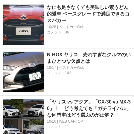
なにも足さなくても美味しい素うどん
的愛車 ベースグレードで満足できるコ
スパカー
10/28 | ベストカーWeb
コメント：36
N-BOX ヤリス…売れすぎなクルマのい
まひとつな欠点とは
10/17 | ベストカーWeb
コメント：102
「ヤリス vs アクア」「CX-30 vs MX-3
0」！ どう考えても「ガチライバル」
な同門車はどう選ぶのが正解？
10/16 | WEB CARTOP
コメント：11