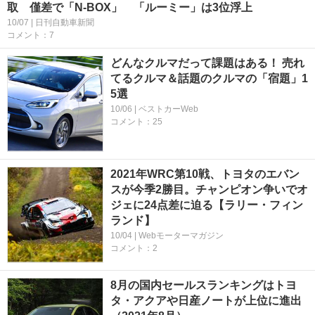
取 僅差で「N-BOX」 「ルーミー」は3位浮上
10/07 | 日刊自動車新聞
コメント：7
どんなクルマだって課題はある！ 売れ
てるクルマ＆話題のクルマの「宿題」1
5選
10/06 | ベストカーWeb
コメント：25
2021年WRC第10戦、トヨタのエバン
スが今季2勝目。チャンピオン争いでオ
ジェに24点差に迫る【ラリー・フィン
ランド】
10/04 | Webモーターマガジン
コメント：2
8月の国内セールスランキングはトヨ
タ・アクアや日産ノートが上位に進出