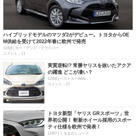
ハイブリッドモデルのマツダ2がデビュー。トヨタからOE
M供給を受けて2022年春に欧州で発売
12/08 | カー・アンド・ドライバー
コメント：11
実質逆転!? 常勝ヤリスを抜いたアクア
の躍進 どこが凄い？
12/08 | ベストカーWeb
コメント：27
トヨタ新型「ヤリス GRスポーツ」世
界初公開！ 斬新ホイール採用のスポー
ティ仕様を欧州で発表！
12/07 | くるまのニュース