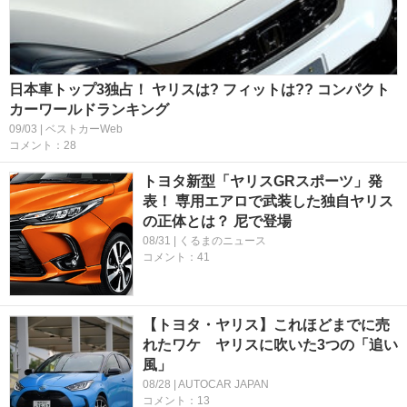
日本車トップ3独占！ ヤリスは? フィットは?? コンパクト
カーワールドランキング
09/03 | ベストカーWeb
コメント：28
トヨタ新型「ヤリスGRスポーツ」発
表！ 専用エアロで武装した独自ヤリス
の正体とは？ 尼で登場
08/31 | くるまのニュース
コメント：41
【トヨタ・ヤリス】これほどまでに売
れたワケ ヤリスに吹いた3つの「追い
風」
08/28 | AUTOCAR JAPAN
コメント：13