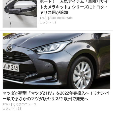
ポート！ 人気アイテム「車種別サイ
トカメラキット」シリーズにトヨタ・
ヤリス用が追加
12/22 | Auto Messe Web
コメント：9
マツダが新型「マツダ2 HV」を2022年春投入へ！ 3ナンバ
ー級でまさかのマツダ版ヤリス!? 欧州で発売へ
12/22 | くるまのニュース
コメント：53