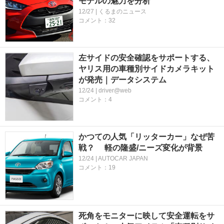
モデルの魅力を分析
12/27 | くるまのニュース
コメント：32
左サイドの安全確認をサポートする、
ヤリス用の車種別サイドカメラキット
が発売｜データシステム
12/24 | driver@web
コメント：4
かつての人気「リッターカー」なぜ苦
戦？ 軽の隆盛/ニーズ変化が背景
12/24 | AUTOCAR JAPAN
コメント：19
死角をモニターに映して安全運転をサ