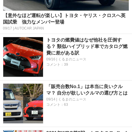
【意外なほど運転が楽しい】トヨタ・ヤリス・クロスへ英
国試乗 強力なメンバー登場
09/17 | AUTOCAR JAPAN
トヨタの燃費値はなぜ他社を圧倒す
る？ 類似ハイブリッド車でカタログ燃
費に差がある訳
09/16 | くるまのニュース
コメント：39
「販売台数No.1」は本当に良いクル
マ？ 自分が欲しいクルマの選び方とは
09/14 | くるまのニュース
コメント：63