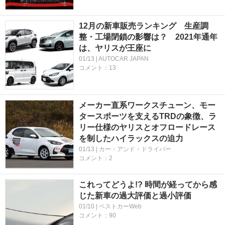
12月の新車販売ランキング 生産調
整・工場閉鎖の影響は？ 2021年通年
は、ヤリスが王座に
01/13 | AUTOCAR JAPAN
コメント：13
メーカー直系ワークスチューン、モー
タースポーツを支えるTRDの象徴、ラ
リー仕様のヤリスとオフロードレース
を制したハイラックスの迫力
01/13 | カー・アンド・ドライバー
コメント：2
これってどうよ!? 時間が経ってから感
じた新車の過大評価と過小評価
01/10 | ベストカーWeb
コメント：90