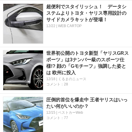
超便利でスタイリッシュ！ データシ
ステムよりトヨタ・ヤリス専用設計の
サイドカメラキットが登場！
12/22 | WEB CARTOP
世界初公開のトヨタ新型「ヤリスGRス
ポーツ」は3ナンバー級のスポーツ仕
様!? 顔の「Gモチーフ」強調した姿と
は 欧州に投入
12/18 | くるまのニュース
コメント：28
圧倒的首位を爆走中 王者ヤリスはいっ
たい何がいいのか？
12/15 | ベストカーWeb
コメント：77