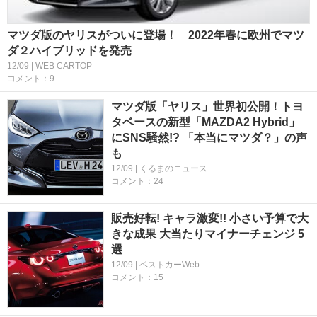
マツダ版のヤリスがついに登場！ 2022年春に欧州でマツ
ダ２ハイブリッドを発売
12/09 | WEB CARTOP
コメント：9
マツダ版「ヤリス」世界初公開！トヨ
タベースの新型「MAZDA2 Hybrid」
にSNS騒然!? 「本当にマツダ？」の声
も
12/09 | くるまのニュース
コメント：24
販売好転! キャラ激変!! 小さい予算で大
きな成果 大当たりマイナーチェンジ 5
選
12/09 | ベストカーWeb
コメント：15