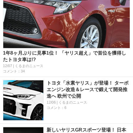
1年8ヶ月ぶりに見事1位！ 「ヤリス超え」で首位を獲得し
たトヨタ車は!?
12/07 | くるまのニュース
コメント：34
トヨタ「水素ヤリス」が登場！ ターボ
エンジン改造＆レースで鍛えて開発推
進へ 欧州で公開
12/06 | くるまのニュース
コメント：6
新しいヤリスGRスポーツ登場！ 日本