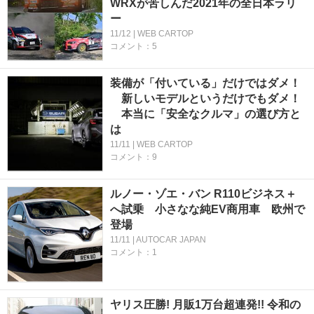
WRXが苦しんだ2021年の全日本ラリ
ー
11/12 | WEB CARTOP
コメント：5
装備が「付いている」だけではダメ！
新しいモデルというだけでもダメ！
本当に「安全なクルマ」の選び方と
は
11/11 | WEB CARTOP
コメント：9
ルノー・ゾエ・バン R110ビジネス＋
へ試乗 小さなな純EV商用車 欧州で
登場
11/11 | AUTOCAR JAPAN
コメント：1
ヤリス圧勝! 月販1万台超連発!! 令和の