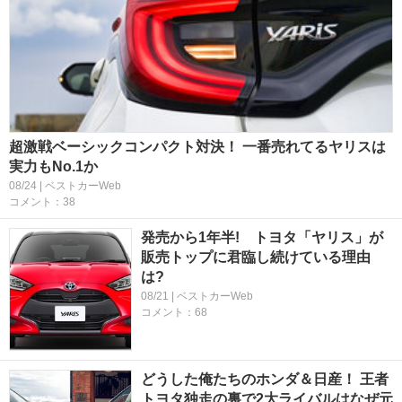
超激戦ベーシックコンパクト対決！ 一番売れてるヤリスは
実力もNo.1か
08/24 | ベストカーWeb
コメント：38
発売から1年半! トヨタ「ヤリス」が
販売トップに君臨し続けている理由
は?
08/21 | ベストカーWeb
コメント：68
どうした俺たちのホンダ＆日産！ 王者
トヨタ独走の裏で2大ライバルはなぜ元