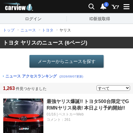
carview!
検索
通知
i
ログイン
ID新規取得
トップ
ニュース
トヨタ
ヤリス
トヨタ ヤリスのニュース (6ページ)
メーカーからニュースを探す
ニュース アクセスランキング
(2026/08/07更新)
1,263
件見つかりました
最強ヤリス爆誕!! トヨタ500台限定でG
RMNヤリス発表! 本日より予約開始!!
01/16 | ベストカーWeb
コメント：261