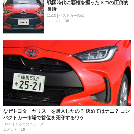
戦国時代に覇権を握った３つの圧倒的
長所
11/10 | ベストカーWeb
コメント：38
なぜトヨタ「ヤリス」を購入したの？ 決めてはナニ？ コン
パクトカー市場で首位を死守するワケ
10/31 | くるまのニュース
コメント：19