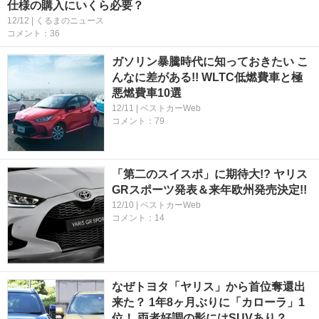
仕様の購入にいくら必要？
12/12 | くるまのニュース
コメント：36
ガソリン暴騰時代に知っておきたい こ
んなに差がある!! WLTC低燃費車と極
悪燃費車10選
12/11 | ベストカーWeb
コメント：79
「第二のスイスポ」に期待大!? ヤリス
GRスポーツ発表＆来年欧州発売決定!!
12/10 | ベストカーWeb
コメント：14
なぜトヨタ「ヤリス」から首位奪還出
来た？ 1年8ヶ月ぶりに「カローラ」1
位！ 両者好調の影にはSUVあり？