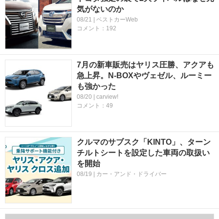
気がないのか
08/21 | ベストカーWeb
コメント：192
7月の新車販売はヤリス圧勝、アクアも
急上昇。N-BOXやヴェゼル、ルーミー
も強かった
08/20 | carview!
コメント：49
クルマのサブスク「KINTO」、ターン
チルトシートを設定した車両の取扱い
を開始
08/19 | カー・アンド・ドライバー