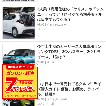
2人乗り商用仕様の「ヤリス」や「ジム
ニー」ってアリ!? イケてる海外モデル
は日本でもウケる？
08/02 | くるまのニュース
コメント：11
今年上半期のカーリース人気車種ラン
キングTOP3、3位ハスラー、2位ミラ
イース、1位は？
08/01 | @DIME
いま日本で一番売れてるクルマ!! ライ
ズ購入ガイド 価格、お薦め、ライバ
ル、値引き
07/31 | ベストカーWeb
コメント：26