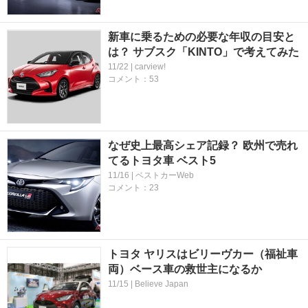
新車に乗るための必要な年収の目安と
は？ サブスク「KINTO」で考えてみた
11/22 | carview!
コメント：53
なぜ史上最高シェア記録？ 欧州で売れ
てるトヨタ車 ベスト5
11/16 | ベストカーWeb
コメント：23
トヨタ ヤリスはビリーヴカー（福祉車
両）ベース車の救世主になるか
11/15 | Believe Japan