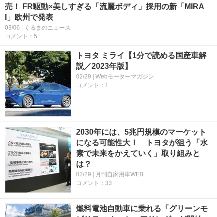
売！ FR駆動×美しすぎる「流麗ボディ」採用の新「MIRA
I」欧州で発表
03/06 | くるまのニュース
コメント：5
トヨタ ミライ【1分で読める国産車解
説／2023年版】
02/29 | Webモーターマガジン
コメント：1
2030年には、5兆円規模のマーケット
になる可能性大！ トヨタが狙う「水
素で未来をかえていく」取り組みと
は？
02/29 | 月刊自家用車WEB
コメント：33
燃料電池自動車に乗れる「グリーンモ