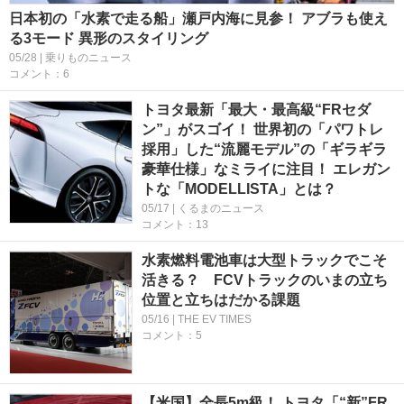
日本初の「水素で走る船」瀬戸内海に見参！ アブラも使え
る3モード 異形のスタイリング
05/28 | 乗りものニュース
コメント：6
トヨタ最新「最大・最高級“FRセダ
ン”」がスゴイ！ 世界初の「パワトレ
採用」した“流麗モデル”の「ギラギラ
豪華仕様」なミライに注目！ エレガン
トな「MODELLISTA」とは？
05/17 | くるまのニュース
コメント：13
水素燃料電池車は大型トラックでこそ
活きる？ FCVトラックのいまの立ち
位置と立ちはだかる課題
05/16 | THE EV TIMES
コメント：5
【米国】全長5m級！ トヨタ「“新”FR