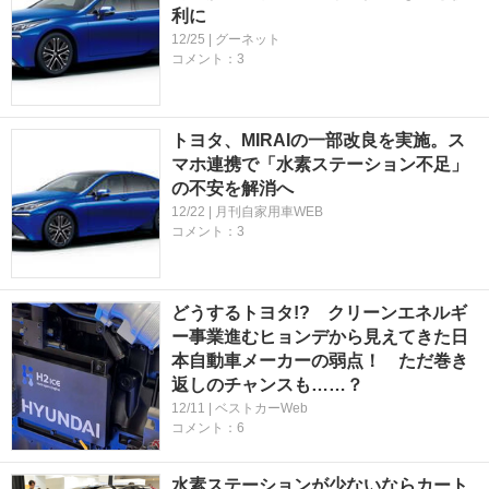
利に
12/25 | グーネット
コメント：3
トヨタ、MIRAIの一部改良を実施。ス
マホ連携で「水素ステーション不足」
の不安を解消へ
12/22 | 月刊自家用車WEB
コメント：3
どうするトヨタ!? クリーンエネルギ
ー事業進むヒョンデから見えてきた日
本自動車メーカーの弱点！ ただ巻き
返しのチャンスも……？
12/11 | ベストカーWeb
コメント：6
水素ステーションが少ないならカート