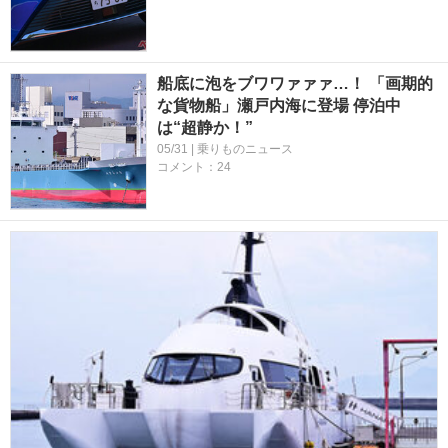
船底に泡をブワワァァァ…！ 「画期的
な貨物船」瀬戸内海に登場 停泊中
は“超静か！”
05/31 | 乗りものニュース
コメント：24