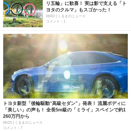
リ五輪」に歓喜！ 実は影で支える「ト
ヨタのクルマ」もスゴかった！
08/02 | くるまのニュース
コメント：1
トヨタ新型「後輪駆動“高級セダン”」発表！ 流麗ボディに
「美しい」の声も！ 全長5m級の「ミライ」スペインで約1
260万円から
06/25 | くるまのニュース
コメント：7