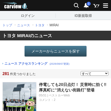
carview!
検索
通知
i
ログイン
ID新規取得
トップ
ニュース
トヨタ
MIRAI
トヨタ MIRAIのニュース
メーカーからニュースを探す
ニュース アクセスランキング
(2026/08/07更新)
281
件見つかりました
停電しても20日点灯！ 災害時に効く!!
厚真町に“消えない街路灯”登場
05/31 | ベストカーWeb
コメント：2