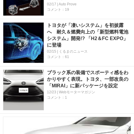
02/17 | Auto Prove
コメント：19
トヨタが「凄いシステム」を初披露
へ 耐久＆燃費向上の「新型燃料電池
システム」開発!? 「H2＆FC EXPO」
に登場
02/15 | くるまのニュース
コメント：61
ブラック系の装備でスポーティ感をわ
かりやすく表現。トヨタ、一部改良の
「MIRAI」に新パッケージを設定
12/23 | Webモーターマガジン
コメント：1