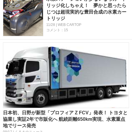
リッジ化しちゃえ！ 夢かと思ったら
じつは超現実的な豊田合成の水素カー
トリッジ
11/28 | WEB CARTOP
コメント：15
日本初、日野が新型「プロフィア Z FCV」発表！ トヨタと
協業し実証2年で市販化へ 航続距離650km実現、水素重点
地でリース発売
09/17 | くるまのニュース