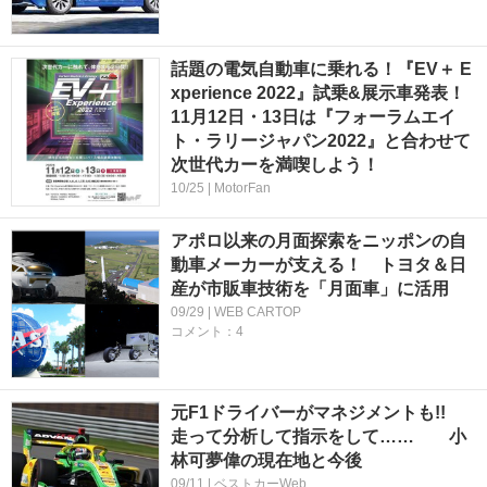
話題の電気自動車に乗れる！『EV＋ E
xperience 2022』試乗&展示車発表！
11月12日・13日は『フォーラムエイ
ト・ラリージャパン2022』と合わせて
次世代カーを満喫しよう！
10/25 | MotorFan
アポロ以来の月面探索をニッポンの自
動車メーカーが支える！ トヨタ＆日
産が市販車技術を「月面車」に活用
09/29 | WEB CARTOP
コメント：4
元F1ドライバーがマネジメントも!!
走って分析して指示をして…… 小
林可夢偉の現在地と今後
09/11 | ベストカーWeb