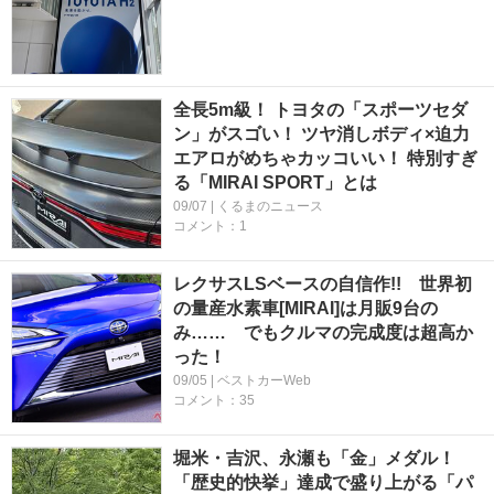
全長5m級！ トヨタの「スポーツセダ
ン」がスゴい！ ツヤ消しボディ×迫力
エアロがめちゃカッコいい！ 特別すぎ
る「MIRAI SPORT」とは
09/07 | くるまのニュース
コメント：1
レクサスLSベースの自信作!! 世界初
の量産水素車[MIRAI]は月販9台の
み…… でもクルマの完成度は超高か
った！
09/05 | ベストカーWeb
コメント：35
堀米・吉沢、永瀬も「金」メダル！
「歴史的快挙」達成で盛り上がる「パ