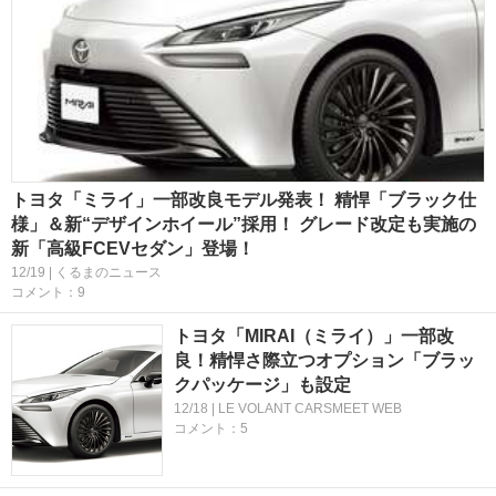
トヨタ「ミライ」一部改良モデル発表！ 精悍「ブラック仕
様」＆新“デザインホイール”採用！ グレード改定も実施の
新「高級FCEVセダン」登場！
12/19 | くるまのニュース
コメント：9
トヨタ「MIRAI（ミライ）」一部改
良！精悍さ際立つオプション「ブラッ
クパッケージ」も設定
12/18 | LE VOLANT CARSMEET WEB
コメント：5