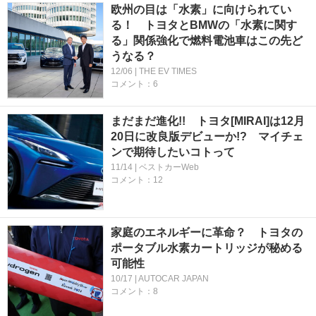
欧州の目は「水素」に向けられてい
る！ トヨタとBMWの「水素に関す
る」関係強化で燃料電池車はこの先ど
うなる？
12/06 | THE EV TIMES
コメント：6
まだまだ進化!! トヨタ[MIRAI]は12月
20日に改良版デビューか!? マイチェ
ンで期待したいコトって
11/14 | ベストカーWeb
コメント：12
家庭のエネルギーに革命？ トヨタの
ポータブル水素カートリッジが秘める
可能性
10/17 | AUTOCAR JAPAN
コメント：8