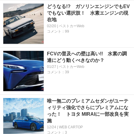
どうなる!? ガソリンエンジンでもEV
でもない選択肢！ 水素エンジンの現
在地
02/20 | ベストカーWeb
コメント：99
FCVの普及への壁は高い!! 水素の調
達にどう動くべきなのか？
01/27 | ベストカーWeb
コメント：39
唯一無二のプレミアムセダンがユーテ
ィリティ強化でさらにプレミアムにな
った！ トヨタ MIRAIに一部改良を実
施
12/24 | WEB CARTOP
コメント：3