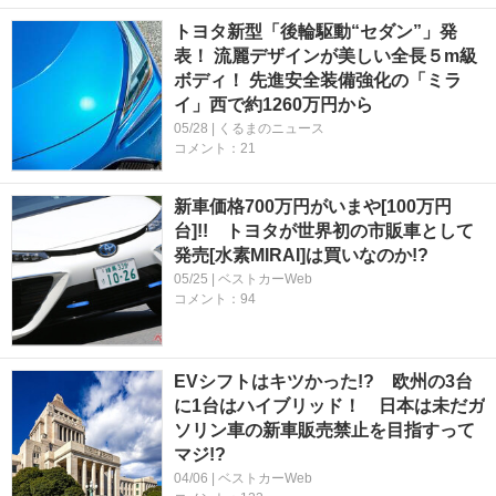
トヨタ新型「後輪駆動“セダン”」発
表！ 流麗デザインが美しい全長５m級
ボディ！ 先進安全装備強化の「ミラ
イ」西で約1260万円から
05/28 | くるまのニュース
コメント：21
新車価格700万円がいまや[100万円
台]!! トヨタが世界初の市販車として
発売[水素MIRAI]は買いなのか!?
05/25 | ベストカーWeb
コメント：94
EVシフトはキツかった!? 欧州の3台
に1台はハイブリッド！ 日本は未だガ
ソリン車の新車販売禁止を目指すって
マジ!?
04/06 | ベストカーWeb