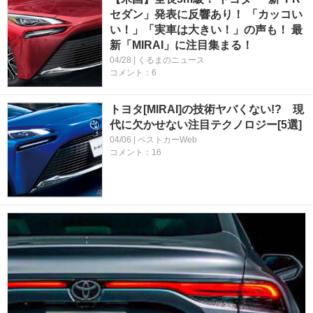
セダン」発表に反響あり！ 「カッコい
い！」「実車は大きい！」の声も！ 最
新「MIRAI」に注目集まる！
04/28 | くるまのニュース
コメント：6
トヨタ[MIRAI]の技術ヤバくない!? 現
代に欠かせない注目テクノロジー[5選]
04/06 | ベストカーWeb
コメント：16