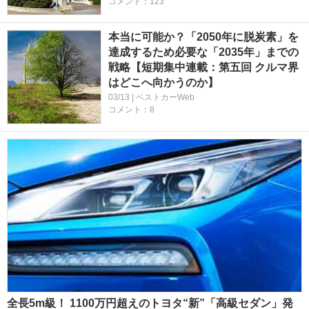
コメント：123
本当に可能か？「2050年に脱炭素」を
達成するため必要な「2035年」までの
戦略【短期集中連載：第五回 クルマ界
はどこへ向かうのか】
03/13 | ベストカーWeb
コメント：8
全長5m級！ 1100万円超えのトヨタ“新”「高級セダン」発