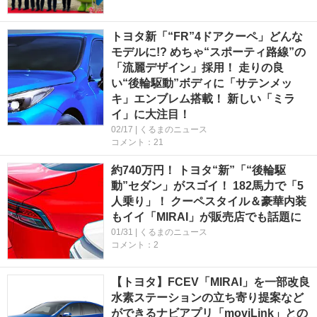
トヨタ新「“FR”4ドアクーペ」どんな
モデルに!? めちゃ“スポーティ路線”の
「流麗デザイン」採用！ 走りの良
い“後輪駆動”ボディに「サテンメッ
キ」エンブレム搭載！ 新しい「ミラ
イ」に大注目！
02/17 | くるまのニュース
コメント：21
約740万円！ トヨタ“新”「“後輪駆
動”セダン」がスゴイ！ 182馬力で「5
人乗り」！ クーペスタイル＆豪華内装
もイイ「MIRAI」が販売店でも話題に
01/31 | くるまのニュース
コメント：2
【トヨタ】FCEV「MIRAI」を一部改良
水素ステーションの立ち寄り提案など
ができるナビアプリ「moviLink」との