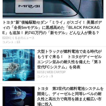
トヨタ“新”後輪駆動セダン「ミライ」がスゴイ！ 美麗ボデ
ィの「全長5mモデル」に黒感高めた「BLACK PACKAG
E」も追加！ 約741万円の「新モデル」どんな人が乗る？
02/24 | くるまのニュース
コメント：13
大型トラックが燃料電池で走る時代が
もうすぐ来る！ トヨタがディーゼル
エンジン並みの耐久性を備えた「第３
世代FCシステム」を発表
02/18 | WEB CARTOP
コメント：9
トヨタ 第3世代の燃料電池システムを
開発し、ディーゼルと同等レベルの耐
久性と高出力で商用を踏まえ幅広い市
場に投入