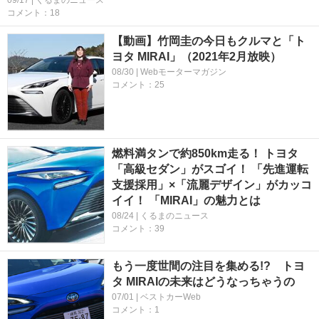
コメント：18
【動画】竹岡圭の今日もクルマと「ト
ヨタ MIRAI」（2021年2月放映）
08/30 | Webモーターマガジン
コメント：25
燃料満タンで約850km走る！ トヨタ
「高級セダン」がスゴイ！ 「先進運転
支援採用」×「流麗デザイン」がカッコ
イイ！ 「MIRAI」の魅力とは
08/24 | くるまのニュース
コメント：39
もう一度世間の注目を集める!? トヨ
タ MIRAIの未来はどうなっちゃうの
07/01 | ベストカーWeb
コメント：1