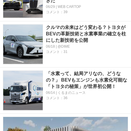
きた
06/29 | WEB CARTOP
コメント：39
クルマの未来はどう変わる？トヨタが
BEVの革新技術と水素事業の確立を柱
にした新技術を公開
06/18 | @DIME
コメント：31
「水素って、結局アリなの、どうな
の？」 BEVもエンジンも水素化可能な
「トヨタの秘策」が世界初公開！
06/14 | くるまのニュース
コメント：36