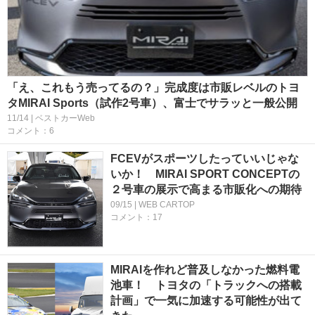
「え、これもう売ってるの？」完成度は市販レベルのトヨ
タMIRAI Sports（試作2号車）、富士でサラッと一般公開
11/14 | ベストカーWeb
コメント：6
FCEVがスポーツしたっていいじゃな
いか！ MIRAI SPORT CONCEPTの
２号車の展示で高まる市販化への期待
09/15 | WEB CARTOP
コメント：17
MIRAIを作れど普及しなかった燃料電
池車！ トヨタの「トラックへの搭載
計画」で一気に加速する可能性が出て