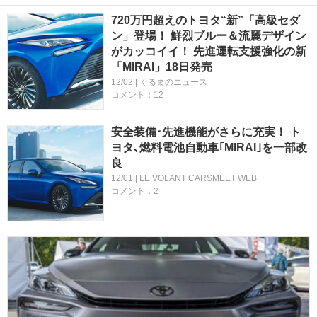
720万円超えのトヨタ“新”「高級セダ
ン」登場！ 鮮烈ブルー＆流麗デザイン
がカッコイイ！ 先進運転支援強化の新
「MIRAI」18日発売
12/02 | くるまのニュース
コメント：12
安全装備･先進機能がさらに充実！ ト
ヨタ､燃料電池自動車｢MIRAI｣を一部改
良
12/01 | LE VOLANT CARSMEET WEB
コメント：2