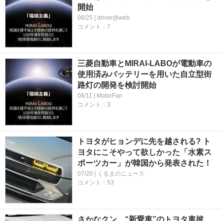
開始
08/25 | driver@web
コメント：7
三菱自動車とMIRAI-LABOが電動車の
使用済みバッテリーを用いた自立型街
路灯の開発を検討開始
08/11 | MotorFan
コメント：3
トヨタがヒョンデに先を越される? ト
ヨタにこそやって欲しかった「水素ス
ポーツカー」が韓国から発表された！
07/20 | くるまのニュース
コメント：53
さかなクン、“新愛車”のトヨタ車披