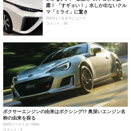
露！ 「すギョい！」水しか出ないクル
マ「ミライ」に驚き
06/24 | くるまのニュース
コメント：36
ボクサーエンジンの由来はボクシング!? 奥深いエンジン名
称の由来を探る
06/02 | ベストカーWeb
コメント：2