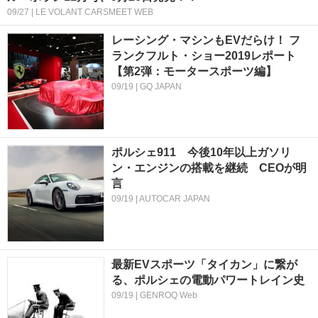
09/27 | LE VOLANT CARSMEET WEB
レーシング・マシンもEVだらけ！ フ
ランクフルト・ショー2019レポート
【第2弾：モータースポーツ編】
09/19 | GQ JAPAN
ポルシェ911 今後10年以上ガソリ
ン・エンジンの搭載を継続 CEOが明
言
09/19 | AUTOCAR JAPAN
最新EVスポーツ「タイカン」に繋が
る、ポルシェの電動パワートレイン史
09/19 | GENROQ Web