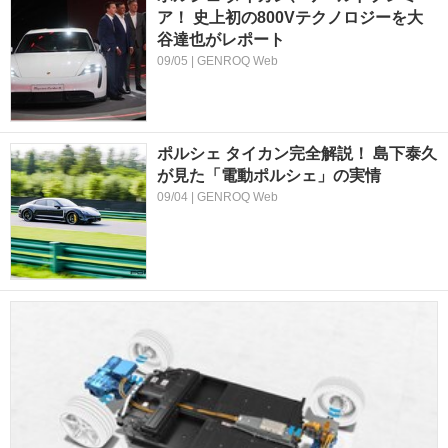
ア！ 史上初の800Vテクノロジーを大
谷達也がレポート
09/05 | GENROQ Web
ポルシェ タイカン完全解説！ 島下泰久
が見た「電動ポルシェ」の実情
09/04 | GENROQ Web