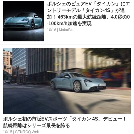
ポルシェのピュアEV「タイカン」にエ
ントリーモデル「タイカン4S」が追
加！ 463kmの最大航続距離、4.0秒の0
-100km/h加速を実現
10/16 | MotorFan
ポルシェ初の市販EVスポーツ「タイカン 4S」デビュー！
航続距離はシリーズ最長を誇る
10/15 | GENROQ Web