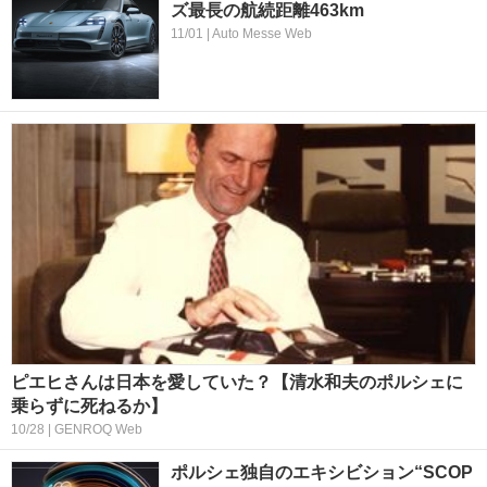
ズ最長の航続距離463km
11/01 | Auto Messe Web
ピエヒさんは日本を愛していた？【清水和夫のポルシェに
乗らずに死ねるか】
10/28 | GENROQ Web
ポルシェ独自のエキシビション“SCOP