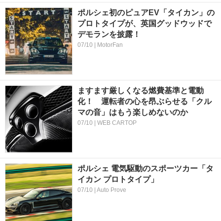
ポルシェ初のピュアEV「タイカン」の
プロトタイプが、英国グッドウッドで
デモランを披露！
07/10 | MotorFan
ますます厳しくなる燃費基準と電動
化！ 運転者の心を昂ぶらせる「クル
マの音」はもう楽しめないのか
07/10 | WEB CARTOP
ポルシェ 電気駆動のスポーツカー「タ
イカン プロトタイプ」
07/10 | Auto Prove