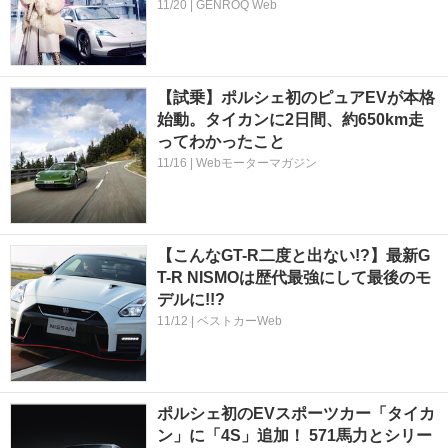
11/20 | GENROQ Web
【試乗】ポルシェ初のピュアEVが本格
始動。タイカンに2日間、約650km走
ってわかったこと
11/16 | Webモーターマガジン
【こんなGT-R二度と出ない!?】最新G
T-R NISMOは歴代最強にして最後のモ
デルに!!?
11/12 | ベストカーWeb
ポルシェ初のEVスポーツカー「タイカ
ン」に「4S」追加！ 571馬力とシリー