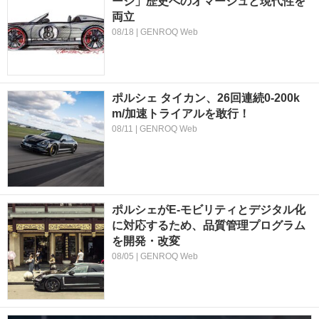
ージ」歴史へのオマージュと現代性を
両立
08/18 | GENROQ Web
ポルシェ タイカン、26回連続0-200k
m/加速トライアルを敢行！
08/11 | GENROQ Web
ポルシェがE-モビリティとデジタル化
に対応するため、品質管理プログラム
を開発・改変
08/05 | GENROQ Web