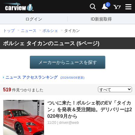
carview!
検索
通知
i
ログイン
ID新規取得
トップ
ニュース
ポルシェ
タイカン
ポルシェ タイカンのニュース (5ページ)
メーカーからニュースを探す
ニュース アクセスランキング
(2026/08/08更新)
519
件見つかりました
ついに来た！ポルシェ初のEV「タイカ
ン」を発表＆受注開始。デリバリーは2
020年9月から
11/20 | driver@web