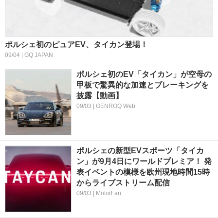
ポルシェ初のピュアEV、タイカン登場！
09/04 | GQ JAPAN
ポルシェ初のEV「タイカン」が空母の
甲板で驚異的な加速とブレーキングを
披露【動画】
09/03 | GENROQ Web
ポルシェの新型EVスポーツ「タイカ
ン」が9月4日にワールドプレミア！ 発
表イベントの模様を欧州現地時間15時
からライブストリーム配信
09/03 | MotorFan