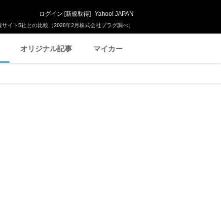
ログイン
[
新規取得
]
Yahoo! JAPAN
サイト5社との比較（2026年2月株式会社プラグ調べ）
オリジナル記事
マイカー