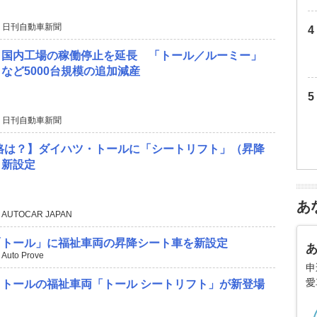
 日刊自動車新聞
、国内工場の稼働停止を延長 「トール／ルーミー」
など5000台規模の追加減産
 日刊自動車新聞
格は？】ダイハツ・トールに「シートリフト」（昇降
）新設定
あ
 AUTOCAR JAPAN
「トール」に福祉車両の昇降シート車を新設定
 Auto Prove
申
愛
トールの福祉車両「トール シートリフト」が新登場