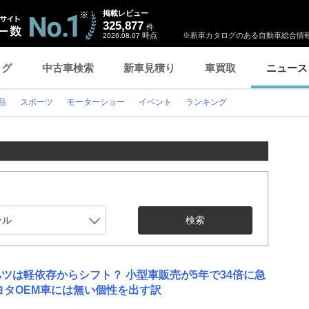
掲載レビュー
325,877
件
時点
※新車カタログのある自動車総合情報
2026.08.07
ログ
中古車検索
新車見積り
車買取
ニュース
品
スポーツ
モーターショー
イベント
ランキング
検索
ツは軽依存からシフト？ 小型車販売が5年で34倍に急
ヨタOEM車には無い個性を出す訳