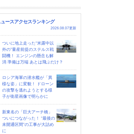
ニュースアクセスランキング
2026.08.07更新
ついに地上走った“米露中以
外の”量産前提のステルス戦
闘機！ エンジンの懸念も解
消 準備は万端 あとは飛ぶだけ？
ロシア海軍の潜水艦が「異
様な姿」に変貌！ ドローン
の攻撃を逃れようとする様
子が衛星画像で明らかに
新東名の「巨大アーチ橋」
ついにつながった！ “最後の
未開通区間”の工事が大詰め
に