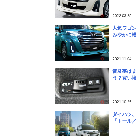
2022.03.25
｜
人気ワゴン
みやかに軽
2021.11.04
｜
普及率はま
う？買い
2021.10.25
｜
ダイハツ
「トール