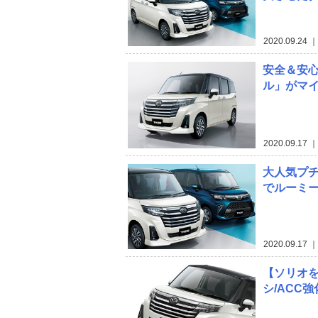
2020.09.24
｜
安全＆安心
ル」がマ
2020.09.17
｜
大人気プチ
でルーミー
2020.09.17
｜
【ソリオ
シ/ACC