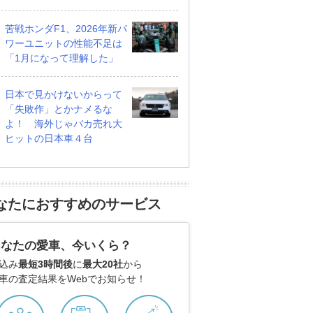
苦戦ホンダF1、2026年新パ
ワーユニットの性能不足は
「1月になって理解した」
日本で見かけないからって
「失敗作」とかナメるな
よ！ 海外じゃバカ売れ大
ヒットの日本車４台
なたにおすすめのサービス
あなたの愛車、今いくら？
込み
最短3時間後
に
最大20社
から
車の査定結果をWebでお知らせ！