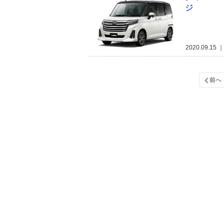
ジ
2020.09.15
｜
前へ