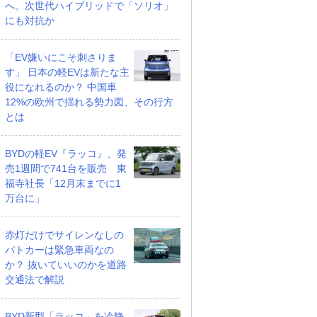
へ。次世代ハイブリッドで「ソリオ」
にも対抗か
「EV嫌いにこそ刺さりま
す」 日本の軽EVは新たな主
役になれるのか？ 中国車
12%の欧州で揺れる勢力図、その行方
とは
BYDの軽EV『ラッコ』、発
売1週間で741台を販売 東
福寺社長「12月末までに1
万台に」
赤灯だけでサイレンなしの
パトカーは緊急車両なの
か？ 抜いていいのかを道路
交通法で解説
BYD新型「ラッコ」を冷静