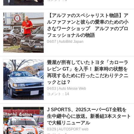
【アルファのスペシャリスト物語】ア
ルファファンと彼らの愛車のための小
さなワークショップ アルファのプロ
フェッショナルの物語
04/07 | AutoBild Japan
畳屋が所有していたトヨタ「カローラ
レビン GT」を入手！ 新車時の状態を
再現するために行ったこだわりテクニ
ックとは？
04/03 | Auto Messe Web
コメント：14
J SPORTS、2025スーパーGT全戦を
生中継中心に放送。新番組3本スタート
で大幅リニューアル
03/29 | AUTOSPORT web