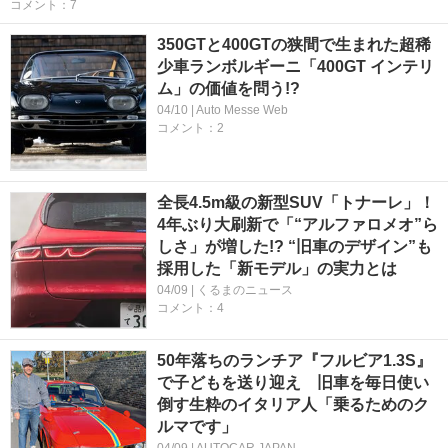
コメント：7
350GTと400GTの狭間で生まれた超稀
少車ランボルギーニ「400GT インテリ
ム」の価値を問う!?
04/10 | Auto Messe Web
コメント：2
全長4.5m級の新型SUV「トナーレ」！
4年ぶり大刷新で「“アルファロメオ”ら
しさ」が増した!? “旧車のデザイン”も
採用した「新モデル」の実力とは
04/09 | くるまのニュース
コメント：4
50年落ちのランチア『フルビア1.3S』
で子どもを送り迎え 旧車を毎日使い
倒す生粋のイタリア人「乗るためのク
ルマです」
04/09 | AUTOCAR JAPAN