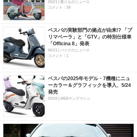
06/21 | 乗りものニュース
コメント：39
ベスパの実験部門の拠点が由来!? 「プ
リマベーラ」と「GTV」の特別仕様車
「Officina 8」発表
06/21 | バイクのニュース
コメント：1
ベスパの2025年モデル・7機種にニュ
ーカラー＆グラフィックを導入、5/24
発売
05/28 | WEBヤングマシン