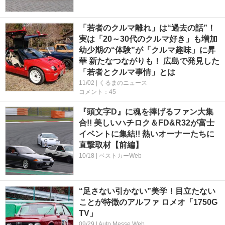
「若者のクルマ離れ」は“過去の話”！
実は「20～30代のクルマ好き」も増加
幼少期の“体験”が「クルマ趣味」に昇
華 新たなつながりも！ 広島で発見した
「若者とクルマ事情」とは
11/02 | くるまのニュース
コメント：45
『頭文字D』に魂を捧げるファン大集
合!! 美しいハチロク＆FD&R32が富士
イベントに集結!! 熱いオーナーたちに
直撃取材【前編】
10/18 | ベストカーWeb
“足さない引かない”美学！目立たない
ことが特徴のアルファ ロメオ「1750G
TV」
09/29 | Auto Messe Web