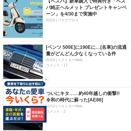
【ベスパ】新車購入で特典付き「ベス
パ純正ヘルメット プレゼントキャンペ
ーン」を4/30まで実施中
02/10 | バイクブロス
[ベンツ 500E]に190Eに…[名車]の流通
量がどんどん少なくなっている件
01/14 | ベストカーWeb
コメント：17
ついにキタ……約40年越しの衝撃!!
令和の時代に蘇った[AE86]
01/13 | ベストカーWeb
コメント：2