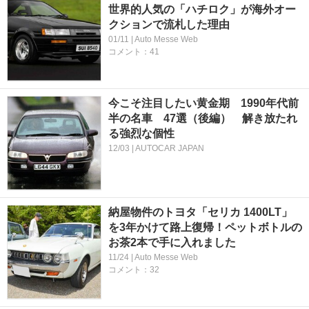
世界的人気の「ハチロク」が海外オー
クションで流札した理由
01/11 | Auto Messe Web
コメント：41
今こそ注目したい黄金期 1990年代前
半の名車 47選（後編） 解き放たれ
る強烈な個性
12/03 | AUTOCAR JAPAN
納屋物件のトヨタ「セリカ 1400LT」
を3年かけて路上復帰！ペットボトルの
お茶2本で手に入れました
11/24 | Auto Messe Web
コメント：32