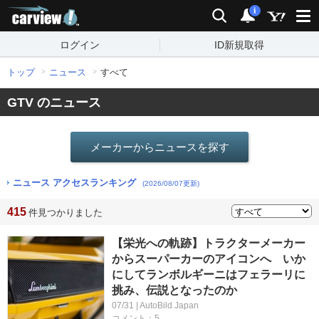
carview!
検索
通知
i
ログイン
ID新規取得
トップ
ニュース
すべて
GTV のニュース
メーカーからニュースを探す
ニュース アクセスランキング
(2026/08/07更新)
415
件見つかりました
【栄光への軌跡】トラクターメーカー
からスーパーカーのアイコンへ いか
にしてランボルギーニはフェラーリに
挑み、伝説となったのか
07/31 | AutoBild Japan
コメント：5