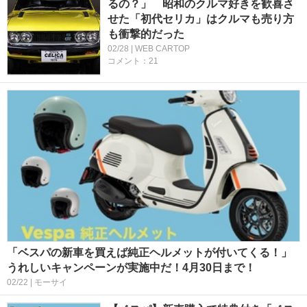
るの？」 昭和のクルマ好きを歓喜さ
せた「初代セリカ」はクルマも売り方
も衝撃的だった
02/28 | WEB CARTOP
コメント：21
「ベスパの新車を買えば純正ヘルメットが付いてくる！」
うれしいキャンペーンが実施中だ！4月30日まで！
02/22 | モーサイ