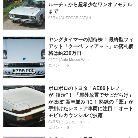
ルーチェから超希少なワンオフモデル
まで
06/14 | AUTOCAR JAPAN
ヤングタイマーの期待株！ 最終型フィ
アット「クーペ フィアット」の落札価
格は約239万円
05/22 | Auto Messe Web
コメント：6
ボロボロのトヨタ「AE86トレノ」
が“復活”！ 「屋外放置でサビだらけ」
がほぼ“新車並み”に！ 熟練の「匠」が
手掛けたレストア車両に注目！ オート
モビルカウンシルで披露
04/15 | くるまのニュース
コメント：6