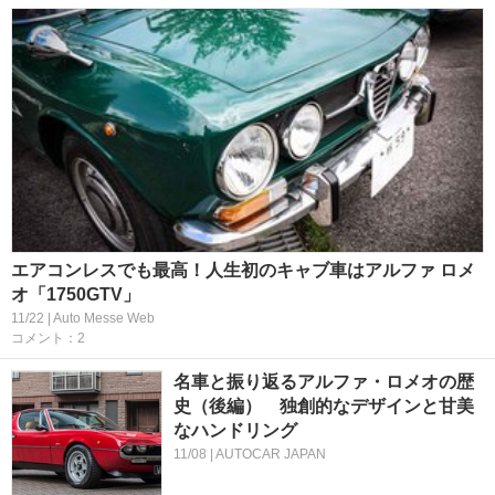
エアコンレスでも最高！人生初のキャブ車はアルファ ロメ
オ「1750GTV」
11/22 | Auto Messe Web
コメント：2
名車と振り返るアルファ・ロメオの歴
史（後編） 独創的なデザインと甘美
なハンドリング
11/08 | AUTOCAR JAPAN