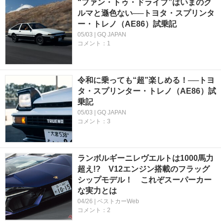
“ファン・トゥ・ドライブ”はいまのク
ルマと遜色ない──トヨタ・スプリンタ
ー・トレノ（AE86）試乗記
05/03 | GQ JAPAN
コメント：1
令和に乗っても“超”楽しめる！──トヨ
タ・スプリンター・トレノ（AE86）試
乗記
05/03 | GQ JAPAN
コメント：3
ランボルギーニレヴエルトは1000馬力
超え!? V12エンジン搭載のフラッグ
シップモデル！ これぞスーパーカー
な実力とは
04/26 | ベストカーWeb
コメント：2