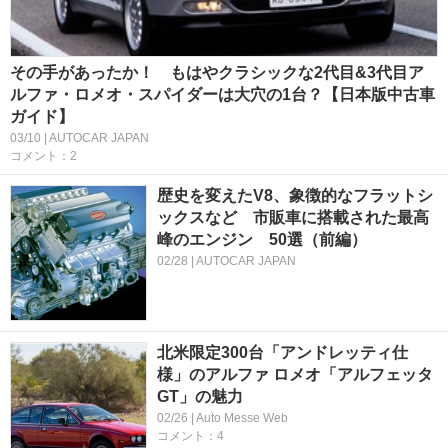
その手があったか！ もはやクラシックな2代目&3代目ア
ルファ・ロメオ・スパイダーは大穴の1台？【日本版中古車
ガイド】
03/10 | AUTOCAR JAPAN
コメント：2
歴史を変えたV8、象徴的なフラットシ
ックスなど 市販車に搭載された最高
峰のエンジン 50選（前編）
02/28 | AUTOCAR JAPAN
北米限定300台「アンドレッティ仕
様」のアルファ ロメオ「アルフェッタ
GT」の魅力
02/26 | Auto Messe Web
コメント：4