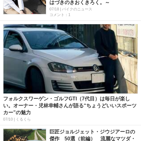
はづきのきおくきろく。～
07/18 | バイクのニュース
コメント：1
フォルクスワーゲン・ゴルフGTI（7代目）は毎日が楽し
い。オーナー・児林幸輔さんが語る“ちょうどいいスポーツ
カー”の魅力
07/10 | くるくら
巨匠ジョルジェット・ジウジアーロの
傑作 50選（前編） 流麗なマツダ・