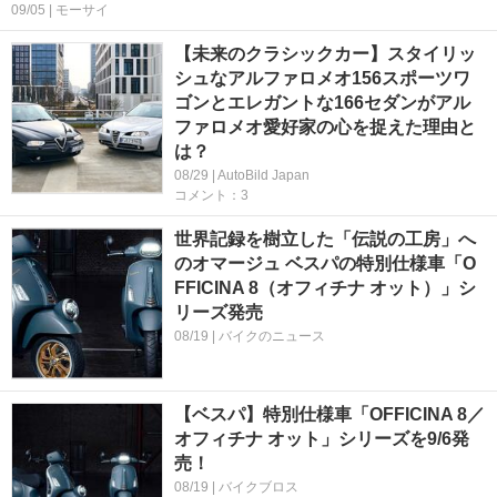
09/05 | モーサイ
【未来のクラシックカー】スタイリッ
シュなアルファロメオ156スポーツワ
ゴンとエレガントな166セダンがアル
ファロメオ愛好家の心を捉えた理由と
は？
08/29 | AutoBild Japan
コメント：3
世界記録を樹立した「伝説の工房」へ
のオマージュ ベスパの特別仕様車「O
FFICINA 8（オフィチナ オット）」シ
リーズ発売
08/19 | バイクのニュース
【ベスパ】特別仕様車「OFFICINA 8／
オフィチナ オット」シリーズを9/6発
売！
08/19 | バイクブロス