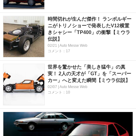
時間切れが生んだ傑作！ ランボルギー
ニがトリノショーで発表したV12横置
きシャシー「TP400」の衝撃【ミウラ
伝説】
02/21 | Auto Messe Web
コメント：17
世界を驚かせた「美しき猛牛」の真
実！ 2人の天才が「GT」を「スーパー
カー」へと変えた瞬間【ミウラ伝説】
02/07 | Auto Messe Web
コメント：10