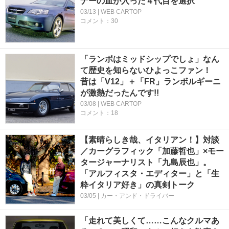
ナーの血が入った４代目を選択
03/13 | WEB CARTOP
コメント：30
「ランボはミッドシップでしょ」なん
て歴史を知らないひよっこファン！
昔は「V12」＋「FR」ランボルギーニ
が激熱だったんです!!
03/08 | WEB CARTOP
コメント：18
【素晴らしき哉、イタリアン！】対談
／カーグラフィック「加藤哲也」×モー
タージャーナリスト「九島辰也」。
「アルフィスタ・エディター」と「生
粋イタリア好き」の真剣トーク
03/05 | カー・アンド・ドライバー
「走れて美しくて……こんなクルマあ