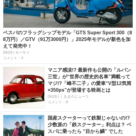
ベスパのフラッグシップモデル「GTS Super Sport 300（8
8万円）／GTV（91万3000円）」2025年モデルが新色を加
えて発売中！
06/28 | モーサイ
コメント：4
マニア感涙!? 最新作も公開の「ルパン
三世」が“世界の歴史的名車”満載って
マジ!?「峰不二子」の愛車“V型12気筒
×350ps”が登場する映画とは
06/26 | くるまのニュース
コメント：8
国産スクーターって鉄製じゃないの!?
少数派の「鉄スクーター」利点は？ ベ
スパに乗ったら “目から鱗” でした