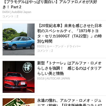
【プラモデルはやっぱり面白い】アルファロメオが大好
き！ Part 2
04/04 | AutoBild Japan
コメント：2
【20世紀名車】未来を感じさせた日本
初のスペシャルティ、「1971年トヨ
タ・セリカ1600GT（TA22型）」の特
別な時間
03/23 | カー・アンド・ドライバー
コメント：2
新型『トナーレ』はアルファ・ロメオ
らしさを強調！ 感じるのはイタリア
らしい美と情熱
03/18 | AUTOCAR JAPAN
永遠の憧れ、アルファ・ロメオ・ジュ
リア（前編）【日本版編集長コラム#7