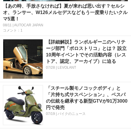
【あの時、手放さなければ】夏が来れば思い出す？セルシ
オ、ランサー、W126メルセデスなどもう一度乗りたいクル
マ5選！
08/11 | AUTOCAR JAPAN
コメント：1
【詳細解説】ランボルギーニのヘリテ
ージ部門「ポロストリコ」とは？ 設立
10周年イベントでその活動内容（レス
トア、認定、アーカイブ）に迫る
07/28 | LEVOLANT
「スチール製モノコックボディ」と
「片持ち式サスペンション」、ベスパ
の伝統を継承する新型GTVが91万3000
円で発売
07/19 | バイクのニュース