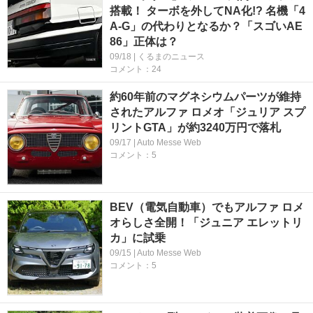
搭載！ ターボを外してNA化!? 名機「4
A-G」の代わりとなるか？「スゴいAE
86」正体は？
09/18 | くるまのニュース
コメント：24
約60年前のマグネシウムパーツが維持
されたアルファ ロメオ「ジュリア スプ
リントGTA」が約3240万円で落札
09/17 | Auto Messe Web
コメント：5
BEV（電気自動車）でもアルファ ロメ
オらしさ全開！「ジュニア エレットリ
カ」に試乗
09/15 | Auto Messe Web
コメント：5