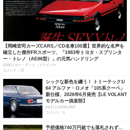
【岡崎宏司カーズCARS／CD名車100選】世界的な名声を
確立した傑作FRスポーツ、「1983年トヨタ・スプリンタ
ー・トレノ（AE86型）」の元気ハンドリング
02/02 | カー・アンド・ドライバー
コメント：21
シックな新色を纏う！ トミーテック1/
64 アルファ・ロメオ「105系クーペ」
新仕様、2026年6月発売【LE VOLANT
モデルカー俱楽部】
01/17 | LEVOLANT
コメント：1
予想価格740万円超でも落札されず…