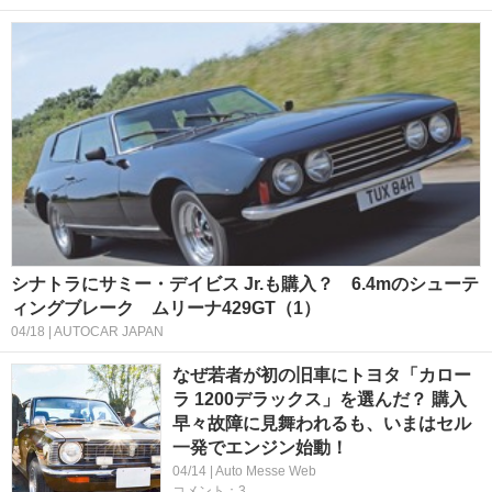
シナトラにサミー・デイビス Jr.も購入？ 6.4mのシューテ
ィングブレーク ムリーナ429GT（1）
04/18 | AUTOCAR JAPAN
なぜ若者が初の旧車にトヨタ「カロー
ラ 1200デラックス」を選んだ？ 購入
早々故障に見舞われるも、いまはセル
一発でエンジン始動！
04/14 | Auto Messe Web
コメント：3