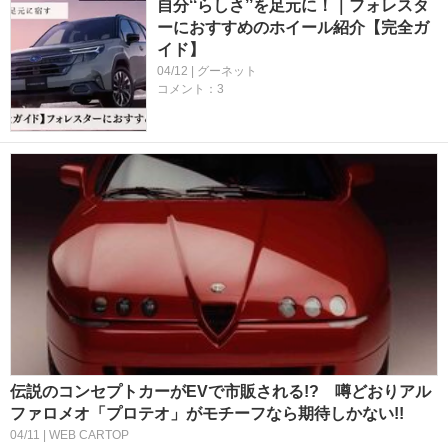
自分‘‘らしさ’’を足元に！｜フォレスタ
ーにおすすめのホイール紹介【完全ガ
イド】
04/12 | グーネット
コメント：3
伝説のコンセプトカーがEVで市販される!? 噂どおりアル
ファロメオ「プロテオ」がモチーフなら期待しかない!!
04/11 | WEB CARTOP