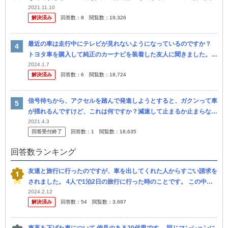
ないんですか?金利がもったいないとは思わないのでしょうか? 収入
2021.11.10
解決済み
回答数：
8
閲覧数：
19,326
のな...
最近の車は走行中にテレビが見れないようになっているのですか？
トヨタ車を購入して純正のカーナビを装着した友人に聞きました。
自分はもちろん運転中はほとんど画面を見ませんが助手席に乗ってる
2024.1.7
解決済み
回答数：
6
閲覧数：
18,724
人は...
信号待ちから、アクセルを踏んで発進しようとすると、ガクンって車
が揺れるんですけど、これは何ですか？減速して止まるか止まらない
かのスピードからの加速の時はガクンってならないです。 トヨタの
2021.4.3
回答受付終了
回答数：
1
閲覧数：
18,635
ヤリス ...
回答数ランキング
友達と旅行に行ったのですが、車を出してくれた人からすごい請求を
されました。 4人で1泊2日の旅行に行った時のことです。 この中の1
人が車を出してくれました。 車種ヤリスで新車で300万円ぐらい...
2024.2.12
解決済み
回答数：
54
閲覧数：
3,687