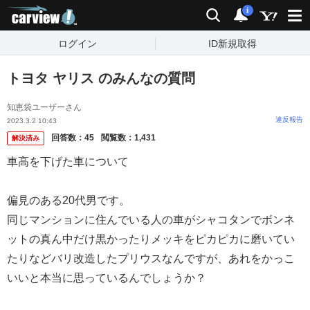
carview!
検索
通知
i
ログイン
ID新規取得
トヨタ ヤリス のみんなの質問
知恵袋ユーザーさん
違反報告
2023.3.2 10:43
回答数：
45
閲覧数：
1,431
解決済み
車高を下げた車について
偏見のある20代男です。
同じマンションに住んでいる人の車がシャコタンでボンネ
ットの真ん中だけ黒かったりメッキをピカピカに磨いてい
たりなどバリ改造したプリウスなんですが、あれをかっこ
いいと本当に思っているんでしょうか？