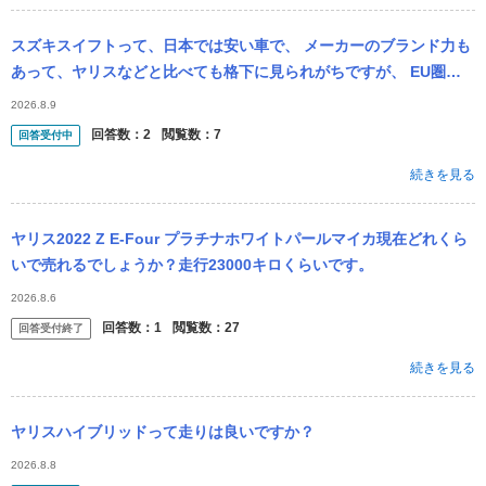
スズキスイフトって、日本では安い車で、 メーカーのブランド力も
あって、ヤリスなどと比べても格下に見られがちですが、 EU圏で
の評判はどうなんですか？ 先日、イギリスの友人とカーシェアでス
2026.8.9
イフト乗...
回答数：
2
閲覧数：
7
回答受付中
続きを見る
ヤリス2022 Z E-Four プラチナホワイトパールマイカ現在どれくら
いで売れるでしょうか？走行23000キロくらいです。
2026.8.6
回答数：
1
閲覧数：
27
回答受付終了
続きを見る
ヤリスハイブリッドって走りは良いですか？
2026.8.8