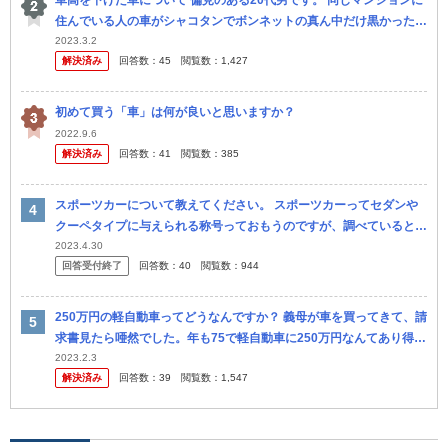
車高を下げた車について 偏見のある20代男です。 同じマンションに
住んでいる人の車がシャコタンでボンネットの真ん中だけ黒かったり
メッキをピカピカに磨いていたりなどバリ改造したプリウスなんです
2023.3.2
解決済み
回答数：
45
閲覧数：
1,427
が...
初めて買う「車」は何が良いと思いますか？
2022.9.6
解決済み
回答数：
41
閲覧数：
385
スポーツカーについて教えてください。 スポーツカーってセダンや
クーペタイプに与えられる称号っておもうのですが、調べていると箱
型？アルトワークスとかマーチとかスイフトスポーツとかGRヤリス
2023.4.30
回答受付終了
回答数：
40
閲覧数：
944
などもス...
250万円の軽自動車ってどうなんですか？ 義母が車を買ってきて、請
求書見たら唖然でした。年も75で軽自動車に250万円なんてあり得ま
すか？ 私なんて200万円のヤリスですよ。 #ヤリス #ヤリ...
2023.2.3
解決済み
回答数：
39
閲覧数：
1,547