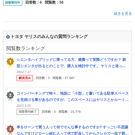
回答数：
6
閲覧数：
56
回答受付中
続きを見る
トヨタ ヤリスのみんなの質問ランキング
閲覧数ランキング
シエンタハイブリッドに乗ってる方、燃費って実際どうですか？ 新
型シエンタが出るとのことで、購入を検討中です。 ヤリスと迷って
ますが、ヤリスはちょっと狭くいが燃費は良さそうだし… シエンタ
2022.7.17
解決済み
回答数：
3
閲覧数：
27,087
は広いけ...
コインパーキングで時々、地面に「小型」と書いてある駐車スペース
を見掛ける事があるのですが、このスペースにはヤリスとかルーミー
のようなコンパクトカーを停めても大丈夫でしょうか？？
2022.1.25
回答受付終了
回答数：
3
閲覧数：
21,776
車をローンで買う人って何でそんな事するのですか? すっごい不思議
なんですけどローン組む人って何で貯金してからクレカで一括で買わ