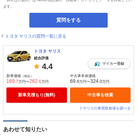
「みんなの質問」はYahoo!知恵袋の「自動車」カテゴリとデータを共有してい
ます。
質問をする
トヨタ ヤリスの質問一覧に戻る
トヨタ ヤリス
総合評価
マイカー登録
4.4
新車価格
中古車本体価格
（税込）
169
262
69
324
.7
.6
.8
.0
万円〜
万円
万円〜
万円
新車見積もり(無料)
中古車を検索
ヤリスの車買取相場を調べる
あわせて知りたい