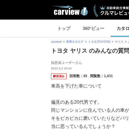
トップ
360°ビュー
カタ
carview!
新車カタログ
トヨタ(TOYOTA)
ヤリス
トヨタ ヤリス のみんなの質
知恵袋ユーザーさん
2023.3.2 10:43
回答数：
45
閲覧数：
1,431
解決済み
車高を下げた車について
偏見のある20代男です。
同じマンションに住んでいる人の車
キをピカピカに磨いていたりなどバ
当に思っているんでしょうか？