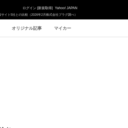
ログイン
[
新規取得
]
Yahoo! JAPAN
サイト5社との比較（2026年2月株式会社プラグ調べ）
オリジナル記事
マイカー