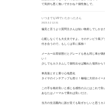
て気持ち悪く無いですかね？個性無しで。
いつまでもV8でいたかったさん
2023.3.2 12:31
偏見と言うより質問主さんは短い物差しでしかま
心配しなくても大丈夫ですよ。そのチンピラ風プ
付き合うので。もしくは常に孤独！
メーカー出荷状態だとグレードも色も同じ車が偶
い！
少しでもカスタムして個性出せば離れた場所から
車高落とすと乗り心地悪化
タイヤのインチアップも然り！極端に大径ホイー
この手を格好良いと感じる感性の人にはこれで良
あなたはノーマルで乗れば良いだけ。
当方の生活圏内に誰が見ても恥ずかしいと思うカ