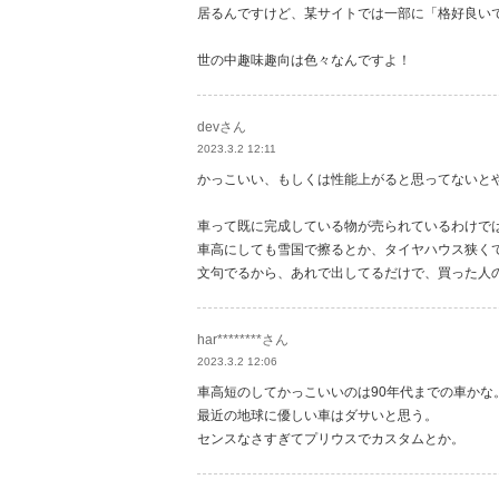
居るんですけど、某サイトでは一部に「格好良い
世の中趣味趣向は色々なんですよ！
devさん
2023.3.2 12:11
かっこいい、もしくは性能上がると思ってないと
車って既に完成している物が売られているわけで
車高にしても雪国で擦るとか、タイヤハウス狭く
文句でるから、あれで出してるだけで、買った人
har********さん
2023.3.2 12:06
車高短のしてかっこいいのは90年代までの車かな
最近の地球に優しい車はダサいと思う。
センスなさすぎてプリウスでカスタムとか。