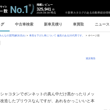
掲載レビュー
325,941
件
時点
※新車カタログのある自動車総合情報
2026.08.08
ログ
中古車検索
新車見積り
車買取
ニュース
みんなの質問(解決済み)
車高を下げた車について 偏見のある20代男です。
4ページ目
問
違反報告
がシャコタンでボンネットの真ん中だけ黒かったりメッ
リ改造したプリウスなんですが、あれをかっこいいと本