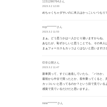
1151286764さん
2023.3.2 12:00
めちゃくちゃダサいのに本人はかっこいいつもり
ncp********さん
2023.3.2 11:53
まぁ。どう思うかは一人ひとり違いますからね。
あなたが、恥ずかしいと思うことでも、その本人
まぁフォーカスもカッコよくはないと思いますけ
lD非公開さん
2023.3.2 11:47
新車買って、すぐに改造していたら、「バカか」
最初から中古で買ったとか、長年乗ってくると、
カッコいいと思ってるのか？という目で見ている
感覚で見ているだけだと思いますよ。
new********さん