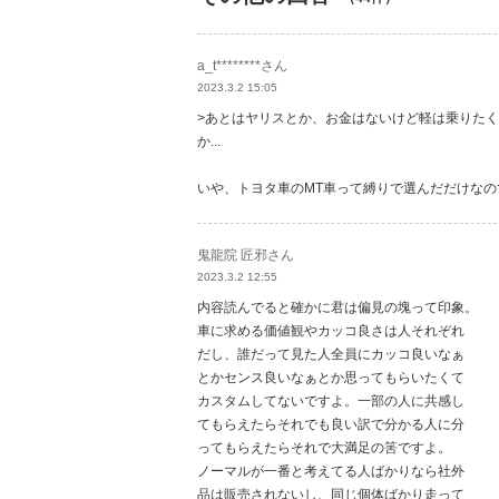
a_t********さん
2023.3.2 15:05
>あとはヤリスとか、お金はないけど軽は乗りた
か...
いや、トヨタ車のMT車って縛りで選んだだけなの
鬼龍院 匠邪さん
2023.3.2 12:55
内容読んでると確かに君は偏見の塊って印象。
車に求める価値観やカッコ良さは人それぞれ
だし、誰だって見た人全員にカッコ良いなぁ
とかセンス良いなぁとか思ってもらいたくて
カスタムしてないですよ。一部の人に共感し
てもらえたらそれでも良い訳で分かる人に分
ってもらえたらそれで大満足の筈ですよ。
ノーマルが一番と考えてる人ばかりなら社外
品は販売されないし、同じ個体ばかり走って