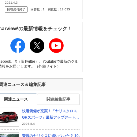
ど、これは何ですか？減速して止まるか止ま
2021.4.3
らないかのスピードからの加速の時はガクン
回答受付終了
回答数：
1
閲覧数：
18,635
ってならないです。 トヨタのヤリス ...
carview!の最新情報をチェック！
cebook、X（旧Twitter）、Youtubeで最新のクル
情報をお届けします。（外部サイト）
関連ニュース＆編集記事
関連ニュース
関連編集記事
快適装備が充実！「ヤリスクロス
GRスポーツ」最新アップデートを
チェック
2026.8.4
普通のヤリクロに追いついた？ 10.