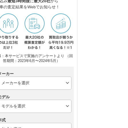
込み
最短3時間後
に
最大20社
から
車の査定結果をWebでお知らせ！
1：本サービスで実施のアンケートより （回
答期間：2023年6月〜2024年5月）
メーカー
モデル
年式