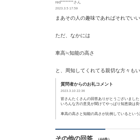
red********さん
2023.3.5 17:59
まあその人の趣味であればそれでい
ただ、なかには
車高≒知能の高さ
と、周知してくれてる親切な方々も
質問者からのお礼コメント
2023.3.10 22:36
皆さんたくさんの回答ありがとうございました
いろんな方の意見が聞けてやっぱり知恵袋は良
車高の高さと知能の高さが比例しているという
その他の回答
（44件）