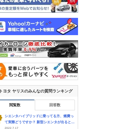
トヨタ ヤリスのみんなの質問ランキング
閲覧数
回答数
シエンタハイブリッドに乗ってる方、燃費っ
て実際どうですか？ 新型シエンタが出るとの
ことで、購入を検討中です。 ヤリスと迷って
2022.7.17