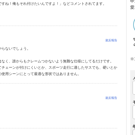
申
ですね！俺もそれ付けたいんですよ！」などコメントされてます。
愛
違反報告
やらないでしょう。
※
はなく、誰からもクレームつかないよう無難な仕様にしてるだけです。
てチェーンが付けにくいとか、スポーツ走行に適したサスでも、硬いとか
の使用シーンにとって最適な形状ではありません。
違反報告
。