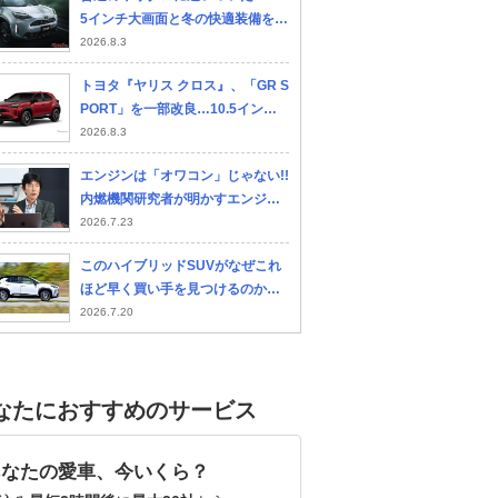
5インチ大画面と冬の快適装備を標
準化してヤリス クロスGR SPORT
2026.8.3
が一部改良!!
トヨタ『ヤリス クロス』、「GR S
PORT」を一部改良…10.5インチH
Dディスプレイを標準装備
2026.8.3
エンジンは「オワコン」じゃない!!
内燃機関研究者が明かすエンジン
の希望と可能性【草鹿仁教授イン
2026.7.23
タビュー前編】
このハイブリッドSUVがなぜこれ
ほど早く買い手を見つけるのか？
中古車市場で長年人気を誇る一台
2026.7.20
とは？それはトヨタ ヤリス クロス
だ！
なたにおすすめのサービス
あなたの愛車、今いくら？