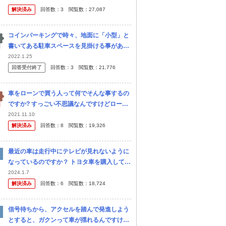
ますが、ヤリスはちょっと狭くいが燃費は良
解決済み
回答数：
3
閲覧数：
27,087
さそうだし… シエンタは広いけ...
コインパーキングで時々、地面に「小型」と
書いてある駐車スペースを見掛ける事がある
のですが、このスペースにはヤリスとかルー
2022.1.25
ミーのようなコンパクトカーを停めても大丈
回答受付終了
回答数：
3
閲覧数：
21,776
夫でしょうか？？
車をローンで買う人って何でそんな事するの
ですか? すっごい不思議なんですけどローン
組む人って何で貯金してからクレカで一括で
2021.11.10
買わないんですか?金利がもったいないとは
解決済み
回答数：
8
閲覧数：
19,326
思わないのでしょうか? 収入のな...
最近の車は走行中にテレビが見れないように
なっているのですか？ トヨタ車を購入して純
正のカーナビを装着した友人に聞きました。
2024.1.7
自分はもちろん運転中はほとんど画面を見ま
解決済み
回答数：
6
閲覧数：
18,724
せんが助手席に乗ってる人は...
信号待ちから、アクセルを踏んで発進しよう
とすると、ガクンって車が揺れるんですけ