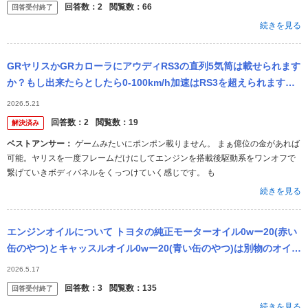
じ...
回答数：
2
閲覧数：
66
回答受付終了
続きを見る
GRヤリスかGRカローラにアウディRS3の直列5気筒は載せられます
か？もし出来たらとしたら0-100km/h加速はRS3を超えられます
か？
2026.5.21
回答数：
2
閲覧数：
19
解決済み
ベストアンサー：
ゲームみたいにポンポン載りません。 まぁ億位の金があれば
可能。ヤリスを一度フレームだけにしてエンジンを搭載後駆動系をワンオフで
繋げていきボディパネルをくっつけていく感じです。 も
続きを見る
エンジンオイルについて トヨタの純正モーターオイル0wー20(赤い
缶のやつ)とキャッスルオイル0wー20(青い缶のやつ)は別物のオイル
でしょうか？ 点検パックに加入していますが、点検パックで交換...
2026.5.17
回答数：
3
閲覧数：
135
回答受付終了
続きを見る