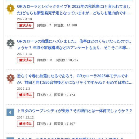
GRカローラとシビックタイプＲ 2022年の秋以降に(と言われてまし
た)どちらも新型発売予定となっていますが、どちらも魅力的です。
購入するなら後々リセール等考えるなら、どちらの車種の方が良い
2022.4.19
解決済み
回答数：
7
閲覧数：
14,108
と...
GRカローラの抽選にハズレました。 倍率はどのくらいだったのでし
ょうか？ 年収や家族構成などのアンケートもあり、そこそこの稼ぎ
だから期待していたのに。 悔しいです。 もう買いません！ 当たった
2023.1.14
解決済み
回答数：
11
閲覧数：
10,767
人...
恐らく今春に抽選になるであろう、GRカローラ2025年モデルです
が、前回と同じ550台前後とかになりそうですかね？ せめて日本に2
000台いや1000台でも割り当ててくれればいいのですが………。 噂
2025.1.3
解決済み
回答数：
2
閲覧数：
9,173
レ
トヨタのウーブンシティが失敗？その理由とは一体何でしょうか？？
2024.12.12
解決済み
回答数：
3
閲覧数：
6,497