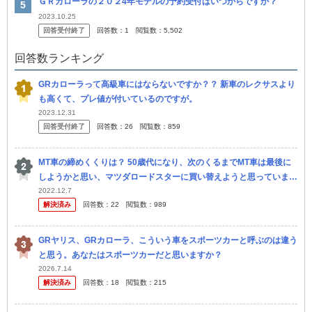
ＧＲカローラの２０２4年モデルの予約受付はいつからですか？
2023.10.25
回答受付終了
回答数：
1
閲覧数：
5,502
回答数ランキング
GRカローラって高級車にはならないですか？？ 新車のレクサスより
も高くて、プレ値が付いているのですが。
2023.12.31
回答受付終了
回答数：
26
閲覧数：
859
MT車の締めくくりは？ 50歳代になり、次のくるまでMT車は最後に
しようかと思い、マツダロードスターに買い替えようと思っていまし
た。 そこへ、GRカローラの発売されたとのことで、抽選に応募し
2022.12.7
解決済み
回答数：
22
閲覧数：
989
よ...
GRヤリス、GRカローラ、こういう車をスポーツカーと呼ぶのは違う
と思う。あなたはスポーツカーだと思いますか？
2026.7.14
解決済み
回答数：
18
閲覧数：
215