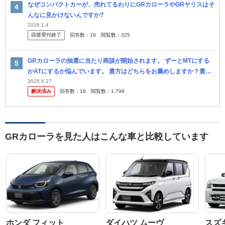
なぜコンパクトカーが、売れてるわりにGRカローラやGRヤリスはそ
んなに見かけないんですか?
2026.1.4
回答受付終了
回答数：
18
閲覧数：
325
GRカローラの抽選に当たり商談が開始されます。 ずーとMTにする
かATにするか悩んでいます。 貴方はどちらをお薦めしますか？貴方
はどちらを選びますか？ 差額の30万円はまったく気になりませ
2025.6.27
解決済み
回答数：
18
閲覧数：
1,799
ん、...
GRカローラを見た人はこんな車と比較しています
ホンダ フィット
ダイハツ ムーヴ
スズ