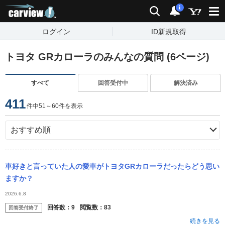
carview!
検索
通知
i
ログイン
ID新規取得
トヨタ GRカローラのみんなの質問 (6ページ)
すべて
回答受付中
解決済み
411
件中51～60件を表示
車好きと言っていた人の愛車がトヨタGRカローラだったらどう思い
ますか？
2026.6.8
回答数：
9
閲覧数：
83
回答受付終了
続きを見る