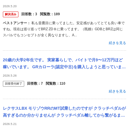
乗り） です。 GD
2026.5.20
回答数：
3
閲覧数：
189
解決済み
ベストアンサー：
私も昔鷹目に乗ってました。安定感があってとても良い車で
すね。現在は巡り巡ってBRZ ZD８に乗ってます。（既婚）GDBとBRZは同じ
スバルでもコンセプトが全く異なりますし、A...
続きを見る
20歳の大学2年生です。 実家暮らしで、バイトで月9〜12万円ほど
稼いでいます。 GRカローラ(認定中古)を購入しようと思っていま
す。 親が車(ヤリスクロス)の買い替えを検討しているので、その
2026.5.26
車...
回答数：
7
閲覧数：
110
回答受付終了
続きを見る
レクサスLBX モリゾウRRのMT試乗したのですが クラッチペダルが
高すぎるのか分かりませんが クラッチペダル離してから繋がるまで
のラグみたいなのがあり スムーズなシフトチェンジがしにくい感
2026.5.21