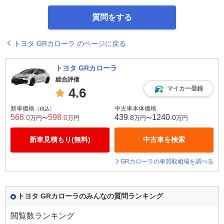
質問をする
トヨタ GRカローラ のページに戻る
トヨタ GRカローラ
総合評価
マイカー登録
4.6
新車価格
中古車本体価格
（税込）
568
598
439
1240
.0
.0
.8
.0
万円〜
万円
万円〜
万円
新車見積もり(無料)
中古車を検索
GRカローラの車買取相場を調べる
トヨタ GRカローラのみんなの質問ランキング
閲覧数ランキング