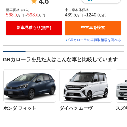
4.6
新車価格
中古車本体価格
（税込）
568
598
439
1240
.0
.0
.8
.0
万円〜
万円
万円〜
万円
新車見積もり(無料)
中古車を検索
GRカローラの車買取相場を調べる
GRカローラを見た人はこんな車と比較しています
ホンダ フィット
ダイハツ ムーヴ
スズ