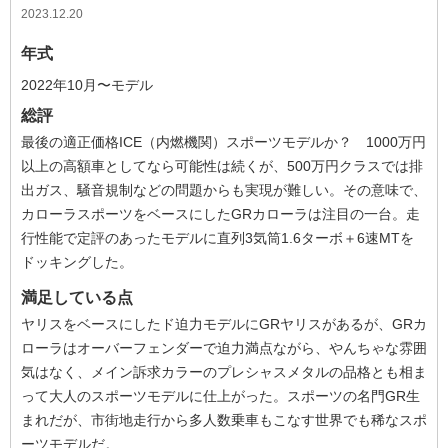
2023.12.20
年式
2022年10月〜モデル
総評
最後の適正価格ICE（内燃機関）スポーツモデルか？ 1000万円
以上の高額車としてなら可能性は続くが、500万円クラスでは排
出ガス、騒音規制などの問題からも実現が難しい。その意味で、
カローラスポーツをベースにしたGRカローラは注目の一台。走
行性能で定評のあったモデルに直列3気筒1.6ターボ＋6速MTを
ドッキングした。
満足している点
ヤリスをベースにしたド迫力モデルにGRヤリスがあるが、GRカ
ローラはオーバーフェンダーで迫力満点ながら、やんちゃな雰囲
気はなく、メイン訴求カラーのプレシャスメタルの品格とも相ま
って大人のスポーツモデルに仕上がった。スポーツの名門GR生
まれだが、市街地走行から多人数乗車もこなす世界でも稀なスポ
ーツモデルだ。