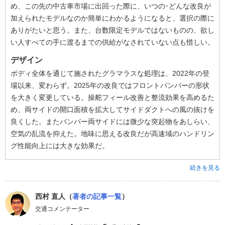
め、この先の中古車市場に出回った際に、いつの･どんな改良が
加えられたモデルなのか簡単にわかるようになると、選択の際に
ありがたいと思う。また、台数限定モデルではないものの、欲し
い人すべての手に渡るまでの供給がなされていない点も惜しい。
デザイン
ボディ全体を通じて施されたグラマラスな処理は、2022年の登
場以来、変わらず。2025年の改良ではフロントバンバーの形状
を大きく変更している。操舵フィール改善と整流効果を高めるた
め、両サイドの開口面積を拡大してサイドダクトへの風の抜けを
良くした。またバンパー両サイドには微少な突起物をあしらい、
空気の乱流を抑えた。地味に思える改良だが高速域のハンドリン
グ性能向上には大きな効果だ。
続きを見る
西村 直人（
著者の記事一覧
）
交通コメンテーター