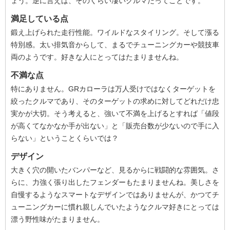
ょう。逆に言えば、そのくらい凄いクルマだってことです。
満足している点
鍛え上げられた走行性能。ワイルドなスタイリング。そして漲る
特別感。太い排気音からして、まるでチューニングカーや競技車
両のようです。好きな人にとってはたまりませんね。
不満な点
特にありません。GRカローラは万人受けではなくターゲットを
絞ったクルマであり、そのターゲットの求めに対してどれだけ忠
実かが大切。そう考えると、強いて不満を上げるとすれば「値段
が高くてなかなか手が出ない」と「販売台数が少ないので手に入
らない」ということくらいでは？
デザイン
大きく穴の開いたバンパーなど、見るからに戦闘的な雰囲気。さ
らに、力強く張り出したフェンダーもたまりませんね。美しさを
自慢するようなスマートなデザインではありませんが、かつてチ
ューニングカーに慣れ親しんでいたようなクルマ好きにとっては
漂う野性味がたまりません。