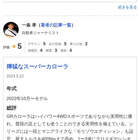
続きを見る
一条 孝（
著者の記事一覧
）
自動車ジャーナリスト
5
5
3
5
デザイン
走行性能
乗り心地
評価
4
3
4
積載性
燃費
価格
獰猛なスーパーカローラ
2023.5.22
年式
2022年10月〜モデル
総評
GRカローラはハイパワー4WDスポーツでありながら実用性に優
れ、普段の足としても使うことのできる実用性を備えている。シ
リーズには一段とマニアライクな「モリゾウエディション」も設
定。最大トルクを400Nmまで高め、1〜3速にクロスギヤレシオ