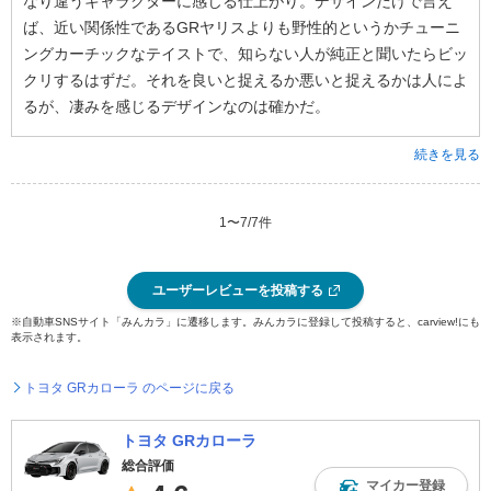
なり違うキャラクターに感じる仕上がり。デザインだけで言え
ば、近い関係性であるGRヤリスよりも野性的というかチューニ
ングカーチックなテイストで、知らない人が純正と聞いたらビッ
クリするはずだ。それを良いと捉えるか悪いと捉えるかは人によ
るが、凄みを感じるデザインなのは確かだ。
続きを見る
1
〜
7
/
7
件
ユーザーレビューを投稿する
※自動車SNSサイト「みんカラ」に遷移します。みんカラに登録して投稿すると、carview!にも
表示されます。
トヨタ GRカローラ のページに戻る
トヨタ GRカローラ
総合評価
マイカー登録