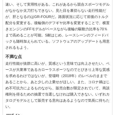
速い、そして実用性がある。これがあるから競合スポーツモデル
がなかなか太刀打ちできない。見た目を裏切らない走行性能だ
が、肝となるのはGR-FOURだ。路面状況に応じて前後のトルク
配分を変更する。後輪側のデフギヤ比率を変更することで、横置
きエンジンのFFモデルがベースながら後輪の駆動力比率を70％
まで高めることが可能。S耐はじめ、レースシーンのフィードバ
ックも随時加えられている。ソフトウェアのアップデートも用意
されるもよう。
不満な点
走行性能が抜群に高いが、質感という意味では向上させたい。ベ
ースが大衆車であるカローラスポーツなのでとびきり上等な質感
を求めるわけではないが、登場時（2018年）のレベルのままで
あることから、あと少しの上乗せがほしい。また、コロナ禍はじ
め不可抗力によるものながら、販売台数が限定されていて、商談
権利を得るための抽選で当選しなければ購入できない。いずれカ
タログモデルとして販売する意向はあるようなので気長に待ちた
い。