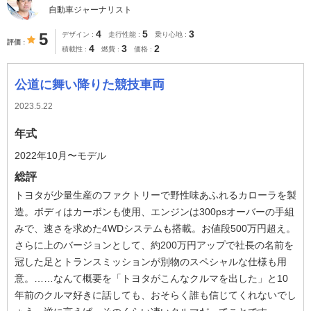
自動車ジャーナリスト
4
5
3
5
デザイン
走行性能
乗り心地
評価
4
3
2
積載性
燃費
価格
公道に舞い降りた競技車両
2023.5.22
年式
2022年10月〜モデル
総評
トヨタが少量生産のファクトリーで野性味あふれるカローラを製
造。ボディはカーボンも使用、エンジンは300psオーバーの手組
みで、速さを求めた4WDシステムも搭載。お値段500万円超え。
さらに上のバージョンとして、約200万円アップで社長の名前を
冠した足とトランスミッションが別物のスペシャルな仕様も用
意。……なんて概要を「トヨタがこんなクルマを出した」と10
年前のクルマ好きに話しても、おそらく誰も信じてくれないでし