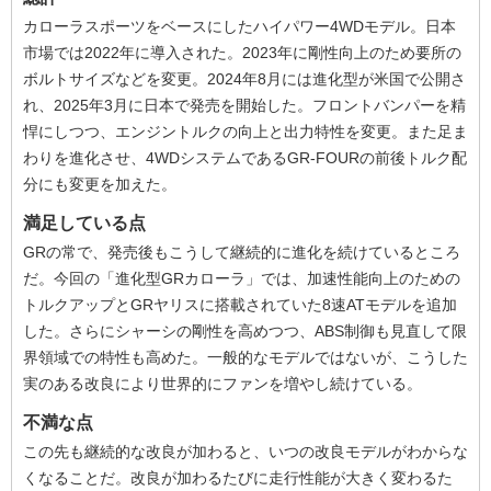
カローラスポーツをベースにしたハイパワー4WDモデル。日本
市場では2022年に導入された。2023年に剛性向上のため要所の
ボルトサイズなどを変更。2024年8月には進化型が米国で公開さ
れ、2025年3月に日本で発売を開始した。フロントバンパーを精
悍にしつつ、エンジントルクの向上と出力特性を変更。また足ま
わりを進化させ、4WDシステムであるGR-FOURの前後トルク配
分にも変更を加えた。
満足している点
GRの常で、発売後もこうして継続的に進化を続けているところ
だ。今回の「進化型GRカローラ」では、加速性能向上のための
トルクアップとGRヤリスに搭載されていた8速ATモデルを追加
した。さらにシャーシの剛性を高めつつ、ABS制御も見直して限
界領域での特性も高めた。一般的なモデルではないが、こうした
実のある改良により世界的にファンを増やし続けている。
不満な点
この先も継続的な改良が加わると、いつの改良モデルがわからな
くなることだ。改良が加わるたびに走行性能が大きく変わるた