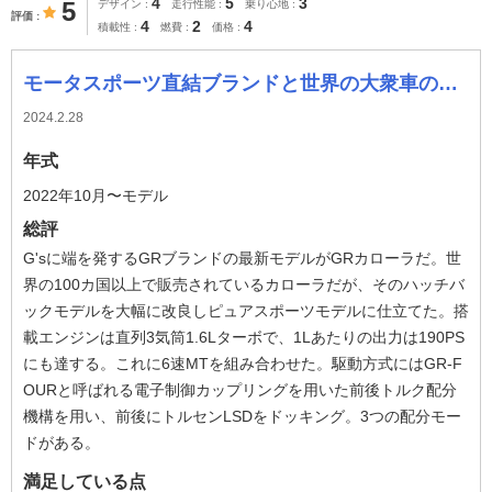
4
5
3
5
デザイン
走行性能
乗り心地
評価
4
2
4
積載性
燃費
価格
モータスポーツ直結ブランドと世界の大衆車のタッグ
2024.2.28
年式
2022年10月〜モデル
総評
G'sに端を発するGRブランドの最新モデルがGRカローラだ。世
界の100カ国以上で販売されているカローラだが、そのハッチバ
ックモデルを大幅に改良しピュアスポーツモデルに仕立てた。搭
載エンジンは直列3気筒1.6Lターボで、1Lあたりの出力は190PS
にも達する。これに6速MTを組み合わせた。駆動方式にはGR-F
OURと呼ばれる電子制御カップリングを用いた前後トルク配分
機構を用い、前後にトルセンLSDをドッキング。3つの配分モー
ドがある。
満足している点