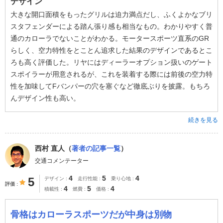
デザイン
大きな開口面積をもったグリルは迫力満点だし、ふくよかなブリ
スタフェンダーによる踏ん張り感も相当なもの。わかりやすく普
通のカローラでないことがわかる。モータースポーツ直系のGR
らしく、空力特性をとことん追求した結果のデザインであるとこ
ろも高く評価した。リヤにはディーラーオプション扱いのゲート
スポイラーが用意されるが、これを装着する際には前後の空力特
性を加味してFバンパーの穴を塞ぐなど徹底ぶりを披露。もちろ
んデザイン性も高い。
続きを見る
西村 直人（
著者の記事一覧
）
交通コメンテーター
4
5
4
5
デザイン
走行性能
乗り心地
評価
4
5
4
積載性
燃費
価格
骨格はカローラスポーツだが中身は別物