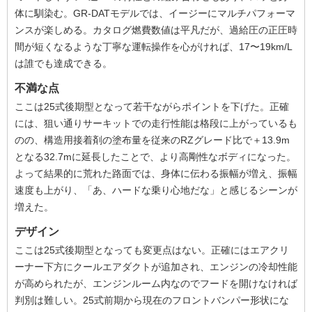
体に馴染む。GR-DATモデルでは、イージーにマルチパフォーマ
ンスが楽しめる。カタログ燃費数値は平凡だが、過給圧の正圧時
間が短くなるような丁寧な運転操作を心がければ、17〜19km/L
は誰でも達成できる。
不満な点
ここは25式後期型となって若干ながらポイントを下げた。正確
には、狙い通りサーキットでの走行性能は格段に上がっているも
のの、構造用接着剤の塗布量を従来のRZグレード比で＋13.9m
となる32.7mに延長したことで、より高剛性なボディになった。
よって結果的に荒れた路面では、身体に伝わる振幅が増え、振幅
速度も上がり、「あ、ハードな乗り心地だな」と感じるシーンが
増えた。
デザイン
ここは25式後期型となっても変更点はない。正確にはエアクリ
ーナー下方にクールエアダクトが追加され、エンジンの冷却性能
が高められたが、エンジンルーム内なのでフードを開けなければ
判別は難しい。25式前期から現在のフロントバンパー形状にな