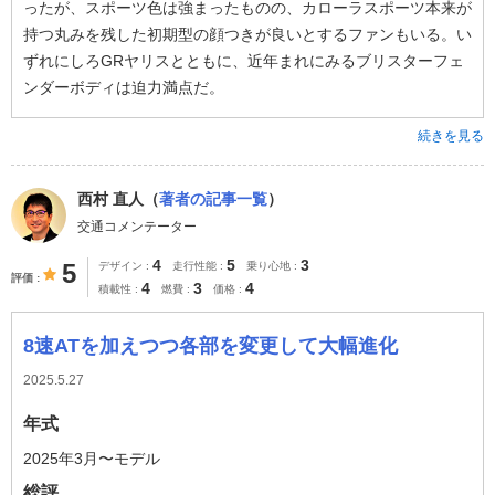
ったが、スポーツ色は強まったものの、カローラスポーツ本来が
持つ丸みを残した初期型の顔つきが良いとするファンもいる。い
ずれにしろGRヤリスとともに、近年まれにみるブリスターフェ
ンダーボディは迫力満点だ。
続きを見る
西村 直人（
著者の記事一覧
）
交通コメンテーター
4
5
3
5
デザイン
走行性能
乗り心地
評価
4
3
4
積載性
燃費
価格
8速ATを加えつつ各部を変更して大幅進化
2025.5.27
年式
2025年3月〜モデル
総評