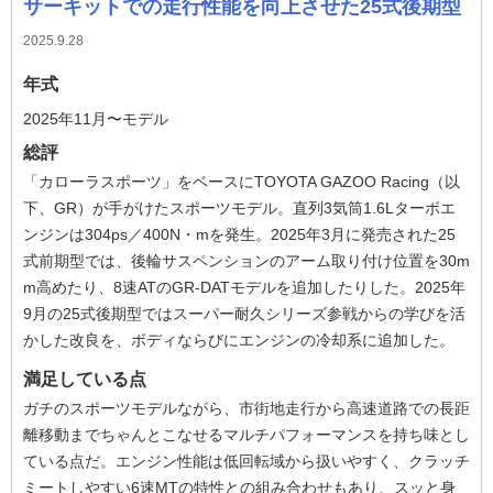
サーキットでの走行性能を向上させた25式後期型
2025.9.28
年式
2025年11月〜モデル
総評
「カローラスポーツ」をベースにTOYOTA GAZOO Racing（以
下、GR）が手がけたスポーツモデル。直列3気筒1.6Lターボエ
ンジンは304ps／400N・mを発生。2025年3月に発売された25
式前期型では、後輪サスペンションのアーム取り付け位置を30m
m高めたり、8速ATのGR-DATモデルを追加したりした。2025年
9月の25式後期型ではスーパー耐久シリーズ参戦からの学びを活
かした改良を、ボディならびにエンジンの冷却系に追加した。
満足している点
ガチのスポーツモデルながら、市街地走行から高速道路での長距
離移動までちゃんとこなせるマルチパフォーマンスを持ち味とし
ている点だ。エンジン性能は低回転域から扱いやすく、クラッチ
ミートしやすい6速MTの特性との組み合わせもあり、スッと身