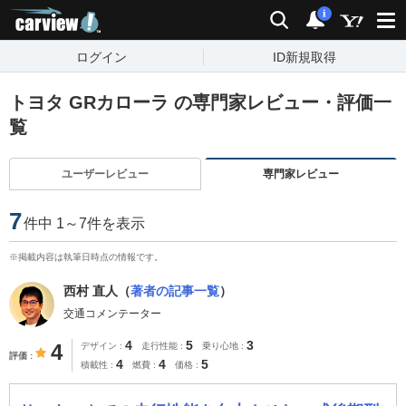
carview!
検索
通知
i
ログイン
ID新規取得
トヨタ GRカローラ の専門家レビュー・評価一
覧
ユーザーレビュー
専門家レビュー
7
件中 1～7件を表示
※掲載内容は執筆日時点の情報です。
西村 直人（
著者の記事一覧
）
交通コメンテーター
4
5
3
4
デザイン
走行性能
乗り心地
評価
4
4
5
積載性
燃費
価格