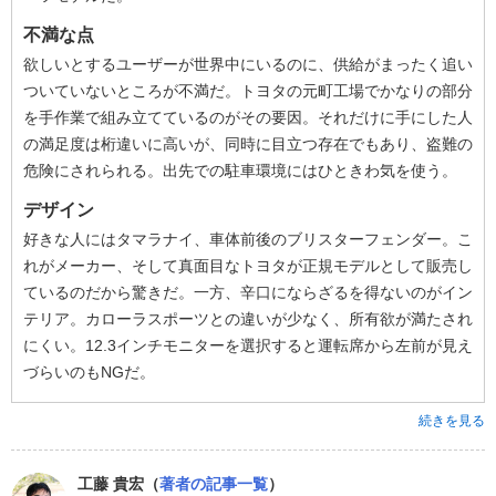
不満な点
欲しいとするユーザーが世界中にいるのに、供給がまったく追い
ついていないところが不満だ。トヨタの元町工場でかなりの部分
を手作業で組み立てているのがその要因。それだけに手にした人
の満足度は桁違いに高いが、同時に目立つ存在でもあり、盗難の
危険にされられる。出先での駐車環境にはひときわ気を使う。
デザイン
好きな人にはタマラナイ、車体前後のブリスターフェンダー。こ
れがメーカー、そして真面目なトヨタが正規モデルとして販売し
ているのだから驚きだ。一方、辛口にならざるを得ないのがイン
テリア。カローラスポーツとの違いが少なく、所有欲が満たされ
にくい。12.3インチモニターを選択すると運転席から左前が見え
づらいのもNGだ。
続きを見る
工藤 貴宏（
著者の記事一覧
）