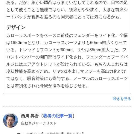
ある。だが、細かい凹凸はうまくいなしてくれるので、日常の足
として使うことも無理ではない。後席がやや狭く、大きな前席シ
ートバックが視界を遮るのも同乗者にとっては気になるかも。
デザイン
カローラスポーツをベースに前後のフェンダーをワイド化。全幅
は1850mmとなり、カローラスポーツよりも60mm幅広くなって
いる。トレッドもフロントが60mm、リヤは85mm拡大した。フ
ロントバンパーの開口部はワイド化され、フェンダーとフードバ
ルジにはエアアウトレットが設けられている。もちろんこれらは
冷却性能を高めるため。リヤの3本出しマフラーも高出力化だけ
ではなく、騒音対策にも寄与する。ノーマルのカローラスポーツ
とは差別化された外観が凄みを感じさせる。
続きを見る
西川 昇吾（
著者の記事一覧
）
自動車ジャーナリスト
4
5
4
デザイン
走行性能
乗り心地