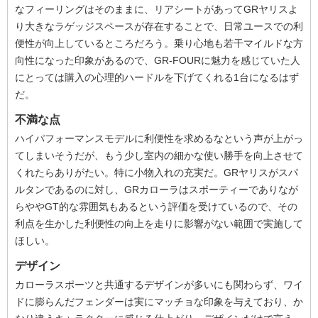
なフィーリングはそのままに、リアシートがあってGRヤリスよ
り大きなラゲッジスペースが存在することで、日常ユースでの利
便性が向上しているところだろう。乗り心地も若干マイルドな方
向性になった印象があるので、GR-FOURに魅力を感じていた人
にとっては購入の心理的ハードルを下げてくれる1台になるはず
だ。
不満な点
ハイパフォーマンスモデルに利便性を求めるなという声が上がっ
てしまいそうだが、もう少し室内の細かな使い勝手を向上させて
くれたらありがたい。特に小物入れの充実だ。GRヤリスがスパ
ルタンであるのに対し、GRカローラはスポーティーでありなが
らややGT的な雰囲気もあるという評価を受けているので、その
利点を生かした利便性の向上を走りに影響がない範囲で実施して
ほしい。
デザイン
カローラスポーツと共通するデザインが多いにも関わらず、ワイ
ドに膨らんだフェンダーは実にマッチョな印象を与えており、か