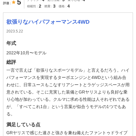
5
評価
2
3
4
積載性
燃費
価格
欲張りなハイパフォーマンス4WD
2023.5.22
年式
2022年10月〜モデル
総評
一言で言えば「欲張りなスポーツモデル」と言えるだろう。ハイ
パフォーマンスを実現するターボエンジンと4WDという組み合
わせに、日常ユースもこなすリアシートとラゲッジスペースが用
意されている。そこに充実した装備とGRヤリスよりも良好な乗
り心地が加わっている。クルマに求める性能は人それぞれである
が、「すべてこれ1台」という言葉が似合うモデルの1つでもあ
る。
満足している点
GRヤリスで感じた速さと強さを兼ね備えたファントゥドライブ