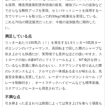
を採用、構造用接着剤塗布領域の延長、補強ブレースの追加など
でさらなる剛性アップを実現。セミバケットシートを採用する一
方でリヤシートを取り払って約30kgの軽量化を実現している。
これも70台の限定販売だったが、今後の追加販売に期待した
い。
満足している点
リッターあたり190馬力（！）を発生する1.6リッター3気筒ター
ボエンジンのパフォーマンス。高回転まで回した際のシャープな
吹き上がりも快感だが、実用域でも意外なほどの扱いやすさ。ス
トロークの短い6速MTのシフトフィールもよく、MT免許を持っ
ているなら普通に乗れるのもいい。ステアリングを切り込んだ際
のレスポンスもよく、クルマとの一体感ある走りが味わえる。先
進安全装備も充実しており、レーダークルーズコントロール（ブ
レーキ制御付き）、オートマチックハイビームなども標準装備。
ステアリングヒーターも用意されている。
不満な点
引き締まった足まわりは路面によっては突き上げを食らう場面も