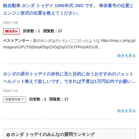
軽自動車 ホンダ トゥデイ 1996年式 JW3 です。 車体番号の位置と
エンジン形式の位置を教えてください。
2026.7.26
回答数：
1
閲覧数：
27
解決済み
ベストアンサー：
昔のホンダはだいたいここだったような https://msp.c.yimg.jp/
images/v2/FUTi93tXq405grZVGgDqG7OcYFPlulsKEVJ8...
続きを見る
ホンダの原付トゥデイの赤色に見た目的に合うおすすめのジェット
ヘルメット教えて欲しいです。できれば予算は1万円以内でお願いし
ます！
2026.7.10
回答数：
2
閲覧数：
17
回答受付終了
続きを見る
ホンダ トゥデイのみんなの質問ランキング