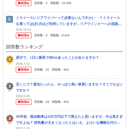
解決済み
回答数：
5
閲覧数：
10,008
ミライースにリアワイパーって必要ないんですか(・・? ミライース
を買ってほぼ1月ほど利用していますが，リアウインドーへの泥跳ね
が予想以上に酷くて寒冷地仕様を選んでリアワイパーをつけてホント
2011.12.14
解決済み
回答数：
6
閲覧数：
8,414
に良か...
回答数ランキング
原付で、1日に最長で何km走ったことがありますか？
2025.7.22
解決済み
回答数：
31
閲覧数：
840
宝くじで７億当たったら、やっぱり高い車買いますか？そうでもない
ですか？
2016.5.28
解決済み
回答数：
26
閲覧数：
952
40年前、軽自動車は100万円以下で買えたと思いますが、今は高すぎ
ですよね？ 排気量が大きくなったとはいえ、よけいな機能を付けす
ぎです。 当時1番安いトゥデイはカーオーディオ無しで60万円代だ
2023.2.23