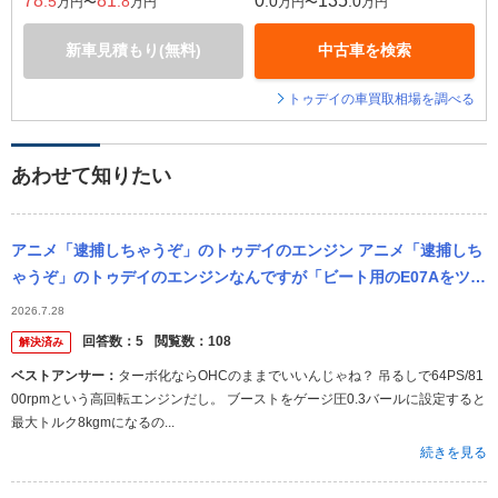
78
81
0
135
.5
.8
.0
.0
万円〜
万円
万円〜
万円
新車見積もり(無料)
中古車を検索
トゥデイの車買取相場を調べる
あわせて知りたい
アニメ「逮捕しちゃうぞ」のトゥデイのエンジン アニメ「逮捕しち
ゃうぞ」のトゥデイのエンジンなんですが「ビート用のE07Aをツイ
ンカム化して排気量を700ccまで拡大。更にターボとインタークー
2026.7.28
ラー...
回答数：
5
閲覧数：
108
解決済み
ベストアンサー：
ターボ化ならOHCのままでいいんじゃね？ 吊るしで64PS/81
00rpmという高回転エンジンだし。 ブーストをゲージ圧0.3バールに設定すると
最大トルク8kgmになるの...
続きを見る