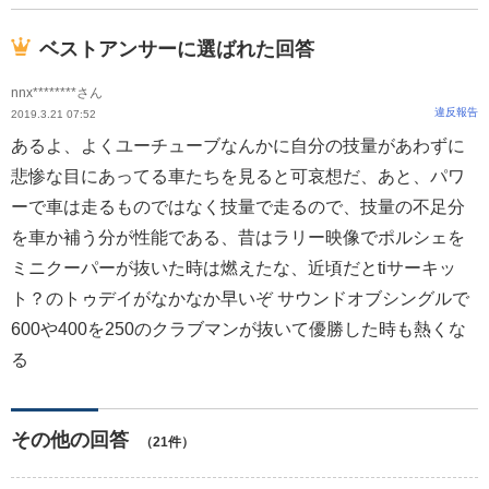
ベストアンサーに選ばれた回答
nnx********さん
違反報告
2019.3.21 07:52
あるよ、よくユーチューブなんかに自分の技量があわずに
悲惨な目にあってる車たちを見ると可哀想だ、あと、パワ
ーで車は走るものではなく技量で走るので、技量の不足分
を車か補う分が性能である、昔はラリー映像でポルシェを
ミニクーパーが抜いた時は燃えたな、近頃だとtiサーキッ
ト？のトゥデイがなかなか早いぞ サウンドオブシングルで
600や400を250のクラブマンが抜いて優勝した時も熱くな
る
その他の回答
（21件）