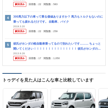
解決済み
回答数：
22
閲覧数：
583
っ...
300馬力以下の車って乗る価値ありますか？ 馬力もトルクもないのに
乗っても疲れるだけです。 自動車、バイク
2019.3.20
解決済み
回答数：
22
閲覧数：
259
彼氏がホンダの軽自動車乗ってるので別れたいです……… ちょっと
聞いてください！！！！！！！！！！！！！！！ 彼氏がホンダのト
ゥデイに乗ってるので別れたいです……… 軽だと信号侍ちで並ばれ
2013.9.28
解決済み
回答数：
17
閲覧数：
1,050
た時...
トゥデイを見た人はこんな車と比較しています