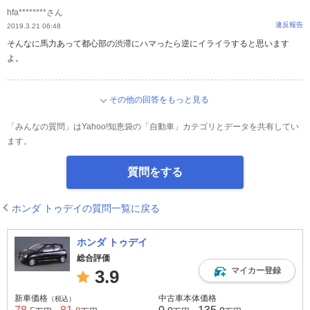
hfa********さん
違反報告
2019.3.21 06:48
そんなに馬力あって都心部の渋滞にハマったら逆にイライラすると思います
よ。
その他の回答をもっと見る
「みんなの質問」はYahoo!知恵袋の「自動車」カテゴリとデータを共有してい
ます。
質問をする
ホンダ トゥデイの質問一覧に戻る
ホンダ トゥデイ
総合評価
マイカー登録
3.9
新車価格
中古車本体価格
（税込）