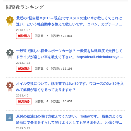
閲覧数ランキング
最近の?軽自動車(H13～現在)でオススメの速い車が欲しくてこれは
速い、という軽自動車を教えて欲しいです。 コペン、カプチーノ、
ビートのようなオープンや2シーターはなしでお願いします。 昔お
2013.1.27
解決済み
回答数：
7
閲覧数：
23,841
金...
一般道で楽しい軽量スポーツカーは？ 一般度を法廷速度で走行して
ドライブが楽しい車を教えて下さい。 http://detail.chiebukuro.yaho
o.co.jp/qa/questio...
2013.7.24
解決済み
回答数：
9
閲覧数：
12,193
オイル交換について。説明書では5w-30です。ワコーズの0w-30を入
れて燃費が悪くなるってありますか？
2013.4.5
解決済み
回答数：
4
閲覧数：
10,651
原付の給油口の明け方教えてください。 Todayです。 画像のような
給油口で矢印をずらして開けようとしても開きません。 と強く押す
とかあるのでしょうか？
2019.5.13