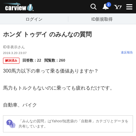
carview!
検索
通知
i
ログイン
ID新規取得
ホンダ トゥデイ のみんなの質問
ID非表示さん
違反報告
2019.3.20 23:07
回答数：
22
閲覧数：
260
解決済み
300馬力以下の車って乗る価値ありますか？
馬力もトルクもないのに乗っても疲れるだけです。
自動車、バイク
「みんなの質問」はYahoo!知恵袋の「自動車」カテゴリとデータを
共有しています。