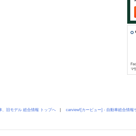
Fa
マ
車、旧モデル 総合情報 トップへ
|
carview![カービュー] - 自動車総合