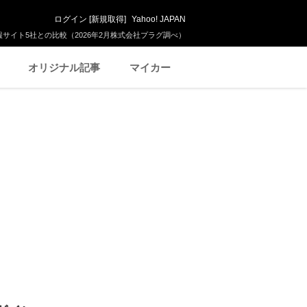
ログイン
[
新規取得
]
Yahoo! JAPAN
サイト5社との比較（2026年2月株式会社プラグ調べ）
オリジナル記事
マイカー