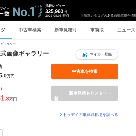
掲載レビュー
325,960
件
時点
※新車カタログのある自動車総合情報
2026.08.08
ログ
中古車検索
新車見積り
車買取
ニュース
ギャラリー
公式画像ギャラリー
マイカー登録
格
中古車を検索
5
.0
万円
込）
新車見積もりスタート
81
.8
万円
トゥデイの車買取相場を調べる