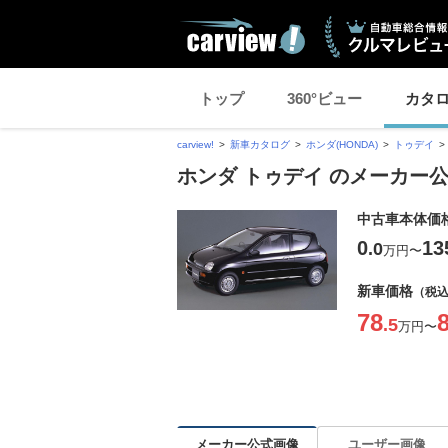
トップ
360°ビュー
カタ
carview!
新車カタログ
ホンダ(HONDA)
トゥデイ
ホンダ トゥデイ のメーカー
中古車本体価
0
13
.0
万円
〜
新車価格
（税
78
.5
万円
〜
メーカー公式画像
ユーザー画像