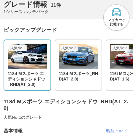
グレード情報
11件
1シリーズ ハッチバック
マイカー
と
比較
する
ピックアップグレード
人気No.1
人気No.2
人気No.3
118d Mスポーツ エ
118d Mスポーツ_RH
116i Mス
ディションシャドウ
D(AT_2.0)
D(AT_1.6)
_RHD(AT_2.0)
118d Mスポーツ エディションシャドウ_RHD(AT_2.
0)
人気No.1のグレード
基本情報
用語について