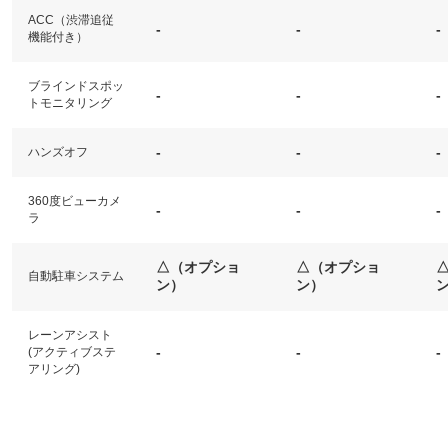
ACC（渋滞追従
-
-
-
機能付き）
ブラインドスポッ
-
-
-
トモニタリング
-
-
-
ハンズオフ
360度ビューカメ
-
-
-
ラ
△（オプショ
△（オプショ
自動駐車システム
ン）
ン）
レーンアシスト
-
-
-
(アクティブステ
アリング)