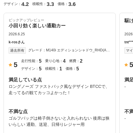
4.2
3.3
3.6
デザイン：
積載性：
価格：
ピックアップレビュー
駆
小回り効く楽しい通勤カー
2026.6.25
2026
k-rosさん
tnt*
グレード：
M140i エディションシャドウ_RHD(AT_
過去所有
マ
3.0) 2018年式
5
4
2
走行性能：
乗り心地：
燃費：
5
5
1
5
デザイン：
積載性：
価格：
満足している点
満
ロングノーズ ファストバック風なデザイン BTCCで、
-
走ってるの観てカッコよかった！
不満な点
不
ゴルフバッグは椅子倒さないと入れられない 後席は狭
-
いらしい 通勤、送迎、日帰りレジャー用