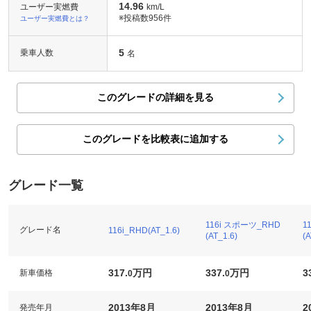
14.96
ユーザー実燃費
km/L
※投稿数
956件
ユーザー実燃費とは？
5
乗車人数
名
このグレードの詳細を見る
このグレードを比較表に追加する
グレード一覧
116i スポーツ_RHD
1
グレード名
116i_RHD(AT_1.6)
(AT_1.6)
(A
317.
万円
337.
万円
3
新車価格
0
0
2013年8月
2013年8月
2
発売年月