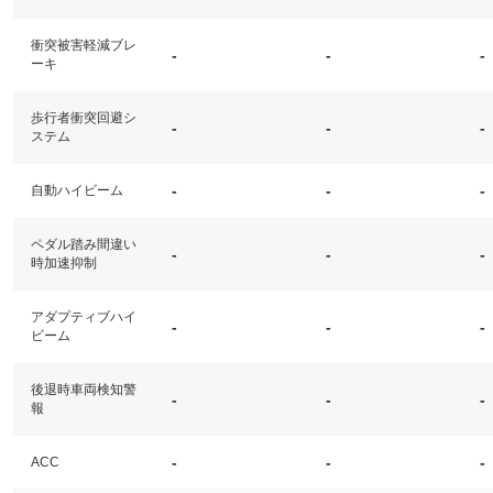
衝突被害軽減ブレ
-
-
-
ーキ
歩行者衝突回避シ
-
-
-
ステム
-
-
-
自動ハイビーム
ペダル踏み間違い
-
-
-
時加速抑制
アダプティブハイ
-
-
-
ビーム
後退時車両検知警
-
-
-
報
-
-
-
ACC