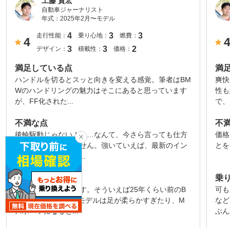
工藤 貴宏
自動車ジャーナリスト
年式：
2025年2月〜モデル
4
3
3
走行性能：
乗り心地：
燃費：
4
3
3
2
デザイン：
積載性：
価格：
満足している点
満
ハンドルを切るとスッと向きを変える感覚。筆者はBM
爽快
Wのハンドリングの魅力はそこにあると思っています
性も
が、FF化された...
で、
不満な点
不
後輪駆動じゃない！……なんて、今さら言っても仕方
価格
ないですから言いません。強いていえば、最新のイン
とを
フォテイメントがあ...
乗り心地
乗
フツーに悪くないです。そういえば25年くらい前のB
可も
MWって、ノーマルモデルは足が柔らかすぎたり、M
など
スポーツになると...
ぶん