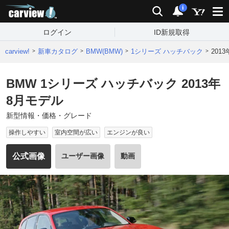
carview!
検索
通知
i
ログイン
ID新規取得
carview!
新車カタログ
BMW(BMW)
1シリーズ ハッチバック
201
BMW 1シリーズ ハッチバック 2013年
8月モデル
新型情報・価格・グレード
操作しやすい
室内空間が広い
エンジンが良い
公式画像
ユーザー画像
動画