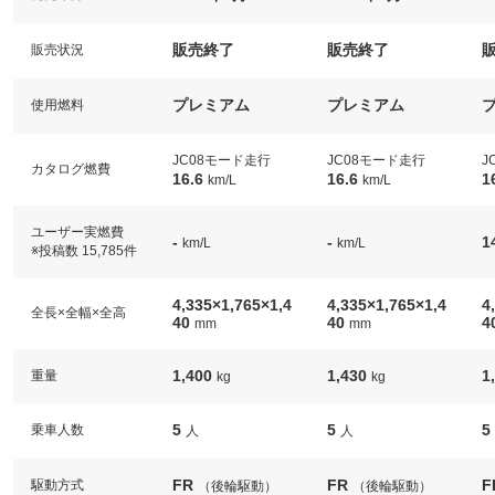
販売終了
販売終了
販売状況
プレミアム
プレミアム
使用燃料
JC08モード走行
JC08モード走行
J
カタログ燃費
16.6
16.6
1
km/L
km/L
ユーザー実燃費
-
-
1
km/L
km/L
※投稿数 15,785件
4,335×1,765×1,4
4,335×1,765×1,4
4
全長×全幅×全高
40
40
4
mm
mm
1,400
1,430
1
重量
kg
kg
5
5
5
乗車人数
人
人
FR
FR
F
駆動方式
（後輪駆動）
（後輪駆動）