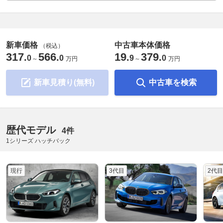
新車価格
中古車本体価格
（税込）
317
566
19
379
.
.
.
.
0
0
9
0
～
万円
～
万円
新車見積り(無料)
中古車を検索
歴代モデル
4件
1シリーズ ハッチバック
現行
3代目
2代目