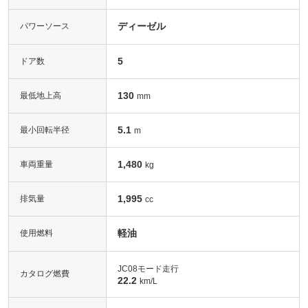
ディーゼル
パワーソース
5
ドア数
130
最低地上高
mm
5.1
最小回転半径
m
1,480
車両重量
kg
1,995
排気量
cc
軽油
使用燃料
JC08モード走行
カタログ燃費
22.2
km/L