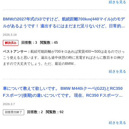
続きを見る
BMWの2027年式のi3ですけど、航続距離700km(440マイル)のモデ
ルがあるようです！ 遠出するにはまだまだ足りないけど、日常的な
用事を足す目的に乗る分には充分な性能だと言えそうです！ しか
2026.3.19
回答数：
3
閲覧数：
45
解決済み
ベストアンサー：
航続可能距離が700キロあれば実質400〜500は走るのでけっ
こう使えると思います。遠出も途中休憩の時に充電すればさらに数百キロ伸び
ますので大丈夫でしょう。ただ、最近のBMW...
続きを見る
車について教えて欲しいです。 BMW M440iクーペ(G22)とRC350
Fスポーツ(後期)の違いについてです。 現在、RC350 Fスポーツを
購入検討しています。 以前はM440iに乗...
2026.3.7
回答数：
2
閲覧数：
92
回答受付終了
続きを見る