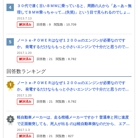
３０代で凄く古いＢＭＷに乗っていると、周囲の人から「あ～あ～無
理してＢＭＷ乗っちゃって…(失笑)」という目で見られるのでしょう
か？ ＢＭＷ Ｅ３６ってメチャクチャ古臭いデザインしてますよね。
2013.7.13
解決済み
回答数：
9
閲覧数：
10,709
な...
ノートｅ-ＰＯＷＥＲはなぜ１２００㏄のエンジンが必要なのです
か。 発電するだけならもっと小さいエンジンで十分だと思うのです
が。 聞けばＢＭＷｉ３は６５０㏄のエンジンで発電していると聞き
2017.1.20
解決済み
回答数：
21
閲覧数：
8,782
ますが。 ...
回答数ランキング
ノートｅ-ＰＯＷＥＲはなぜ１２００㏄のエンジンが必要なのです
か。 発電するだけならもっと小さいエンジンで十分だと思うのです
が。 聞けばＢＭＷｉ３は６５０㏄のエンジンで発電していると聞き
2017.1.20
解決済み
回答数：
21
閲覧数：
8,782
ますが。 ...
軽自動車メーカーは、走る棺桶メーカーですか？ 普通車と同じ速度
で正面衝突しても、死人が出る のは軽自動車側なのだから、 エアバ
ッグの個数や体積を増やすとか、室内を囲む 補強ケージを義務付け
2017.1.3
解決済み
回答数：
21
閲覧数：
827
るとか...