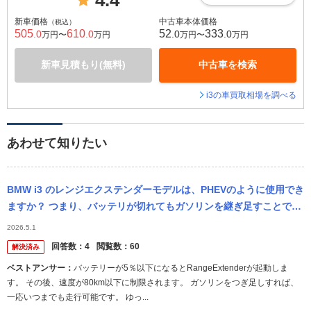
4.4
新車価格
中古車本体価格
（税込）
505
610
52
333
.0
.0
.0
.0
万円〜
万円
万円〜
万円
新車見積もり(無料)
中古車を検索
i3の車買取相場を調べる
あわせて知りたい
BMW i3 のレンジエクステンダーモデルは、PHEVのように使用でき
ますか？ つまり、バッテリが切れてもガソリンを継ぎ足すことで、
ガソリンからバッテリに発電・充電して永遠と走行できますか？ ...
2026.5.1
回答数：
4
閲覧数：
60
解決済み
ベストアンサー：
バッテリーが5％以下になるとRangeExtenderが起動しま
す。 その後、速度が80km以下に制限されます。 ガソリンをつぎ足しすれば、
一応いつまでも走行可能です。 ゆっ...