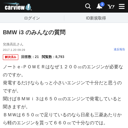
carview!
検索
通知
i
ログイン
ID新規取得
BMW i3 のみんなの質問
兌換高乱さん
違反報告
2017.1.20 09:29
回答数：
21
閲覧数：
8,793
解決済み
ノートｅ-ＰＯＷＥＲはなぜ１２００㏄のエンジンが必要な
のですか。
発電するだけならもっと小さいエンジンで十分だと思うの
ですが。
聞けばＢＭＷｉ３は６５０㏄のエンジンで発電していると
聞きますが。
ＢＭＷは６５０㏄で足りているのなら日産も三菱あたりか
ら軽のエンジンを貰って６６０㏄で十分なのでは。