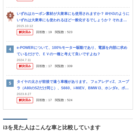
いずれはカーボン素材が大衆車にも使用されますか？ i8やi3のように
いずれは大衆車にも使われるほど一般化するでしょうか？ それまで
にはあとどれくらいの時間がかかる見込みでしょうか？ もしカーボ...
2015.10.12
解決済み
回答数：
19
閲覧数：
523
e-POWERについて、100%モーター駆動であり、電源を内部に求め
ているだけで、ＥＶの一種と考えて良いですよね？
2024.7.11
解決済み
回答数：
17
閲覧数：
339
タイヤの太さが前後で違う車種があります。 フェアレディZ、スープ
ラ（A80のSZだけ同じ）、S660、i-MiEV、BMW i3、ホンダe、ポル
シェ、フェラーリ、ランボルギーニ等 後輪駆動でも前...
2023.8.27
解決済み
回答数：
17
閲覧数：
524
i3を見た人はこんな車と比較しています