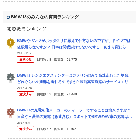
BMW i3のみんなの質問ランキング
閲覧数ランキング
BMWやベンツがボッタクリに思えて仕方ないのですが、ドイツでは
値段幾ら位ですか？ 日本は関税掛けてないですし、あまり変わらな
いのでしょうか？ 例えばベンツCクラス…3リッター 270馬力 で63...
2010.11.7
解決済み
回答数：
8
閲覧数：
51,775
BMW i3 レンジエクステンダーはガソリンのみで高速走行した場合、
どれぐらいの距離を走れるのですか? 以前高速道路のサービスエリア
でアウトランダーPHEVの充電待ちをしているi3（発電機付き）...
2015.4.26
解決済み
回答数：
2
閲覧数：
27,448
BMW i3の充電を他メーカーのディーラーですることは出来ますか？
日産や三菱等の充電（急速含む）スポットでBMWのEV車の充電は出
来るのでしょうか？ 出来たとしても、ヒンシュクの中ですることに...
2014.5.5
解決済み
回答数：
7
閲覧数：
11,945