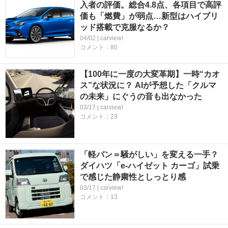
入者の評価。総合4.8点、各項目で高評
価も「燃費」が弱点…新型はハイブリ
ッド搭載で克服なるか？
04/02 | carview!
コメント：80
【100年に一度の大変革期】一時“カオ
ス”な状況に？ AIが予想した「クルマ
の未来」にぐうの音も出なかった
03/17 | carview!
コメント：23
「軽バン＝騒がしい」を変える一手？
ダイハツ「e-ハイゼット カーゴ」試乗
で感じた静粛性としっとり感
03/17 | carview!
コメント：13