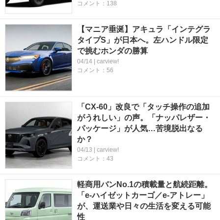
コメント：138
【マニア垂涎】アキュラ「インテグラ
タイプS」が日本へ。左ハンドル限定
で挑むホンダの勝算
04/14 | carview!
コメント：56
「CX-60」改良で「タッチ操作の追加
がうれしい」の声。「ナッパレザー・
パッケージ」が人気…苦境脱出なる
か？
04/13 | carview!
コメント：43
軽商用バンNo.1の積載量と航続距離。
「e-ハイゼットカーゴ／e-アトレー」
が、運送業や日々の生活を変える可能
性