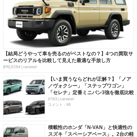
【結局どうやって車を売るのがベストなの？】4つの買取サ
ービスのリアルを比較して見えた最適な手放し方
[PR] 07/04 | carview!
【いま買うならどれが正解？】「ノア
／ヴォクシー」「ステップワゴン」
「セレナ」定番ミニバン3強を徹底比較
07/03 | carview!
コメント：68
積載性のホンダ「N-VAN」と快適性の
スズキ「スペーシアベース」。2台の軽