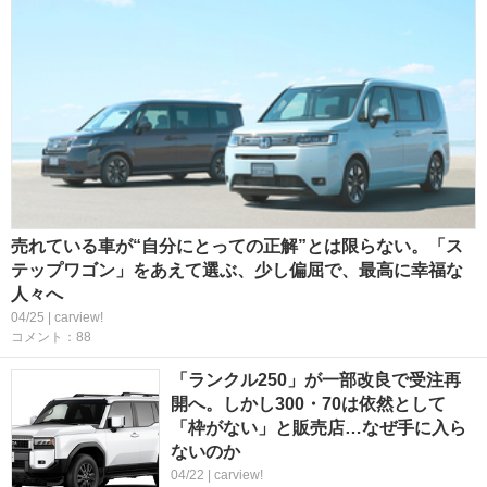
売れている車が“自分にとっての正解”とは限らない。「ス
テップワゴン」をあえて選ぶ、少し偏屈で、最高に幸福な
人々へ
04/25 | carview!
コメント：88
「ランクル250」が一部改良で受注再
開へ。しかし300・70は依然として
「枠がない」と販売店…なぜ手に入ら
ないのか
04/22 | carview!