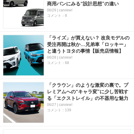
商用バンにみる“設計思想”の違い
06/29 | carview!
コメント：8
「ライズ」が買えない？ 改良モデルの
受注再開は秋か…兄弟車「ロッキー」
と違うトヨタの事情【販売店情報】
06/28 | carview!
コメント：68
「クラウン」のような激変の裏で。プ
レミアムへの“キャラ変”に少し苦戦す
る「エクストレイル」の不器用な魅力
06/27 | carview!
コメント：139