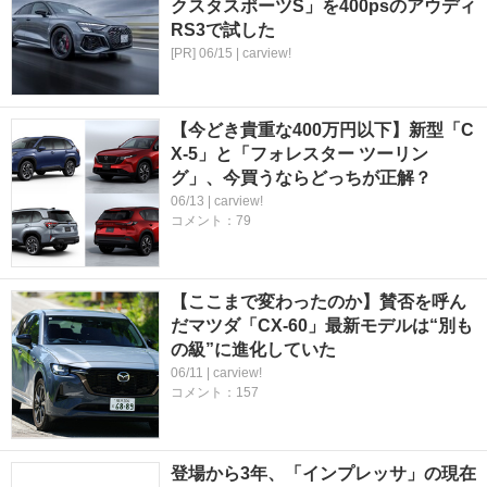
クスタスポーツS」を400psのアウディ
RS3で試した
[PR] 06/15 | carview!
【今どき貴重な400万円以下】新型「C
X-5」と「フォレスター ツーリン
グ」、今買うならどっちが正解？
06/13 | carview!
コメント：79
【ここまで変わったのか】賛否を呼ん
だマツダ「CX-60」最新モデルは“別も
の級”に進化していた
06/11 | carview!
コメント：157
登場から3年、「インプレッサ」の現在