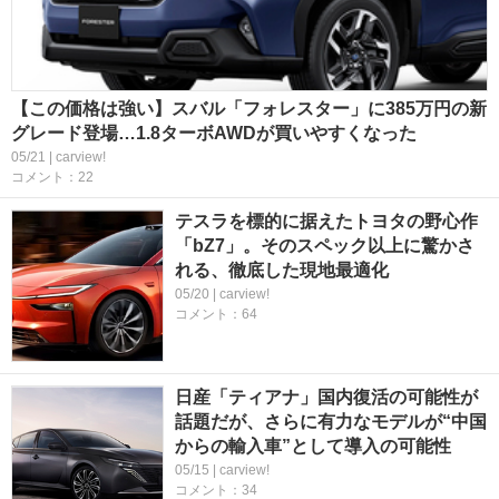
【この価格は強い】スバル「フォレスター」に385万円の新
グレード登場…1.8ターボAWDが買いやすくなった
05/21 | carview!
コメント：22
テスラを標的に据えたトヨタの野心作
「bZ7」。そのスペック以上に驚かさ
れる、徹底した現地最適化
05/20 | carview!
コメント：64
日産「ティアナ」国内復活の可能性が
話題だが、さらに有力なモデルが“中国
からの輸入車”として導入の可能性
05/15 | carview!
コメント：34