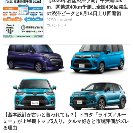
【2026年お盆渋滞予測】中央道45k
m、関越道40km予測…全国436回発生
の渋滞ピークと8月14日上り回避術
07/30 | carview!
コメント：4
【基本設計が古いと言われても？】トヨタ「ライズ／ルー
ミー」が上半期トップ5入り。クルマ好きと市場評価がズレ
る理由