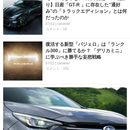
り】日産「GT-R 」に存在した“通好
み”の「トラックエディション」とは何
だったのか
07/12 | carview!
コメント：16
復活する新型「パジェロ」は「ランク
ル300」に勝てるか？ 「デリカミニ」
に学ぶべき勝手な妄想戦略
07/11 | carview!
コメント：101