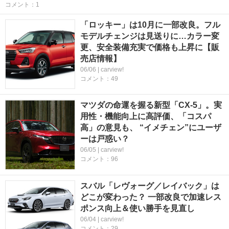
コメント：1
「ロッキー」は10月に一部改良。フル
モデルチェンジは見送りに…カラー変
更、安全装備充実で価格も上昇に【販
売店情報】
06/06 | carview!
コメント：49
マツダの命運を握る新型「CX-5」。実
用性・機能向上に高評価、「コスパ
高」の意見も、 “イメチェン”にユーザ
ーは戸惑い？
06/05 | carview!
コメント：96
スバル「レヴォーグ／レイバック」は
どこが変わった？ 一部改良で加速レス
ポンス向上＆使い勝手を見直し
06/04 | carview!
コメント：29