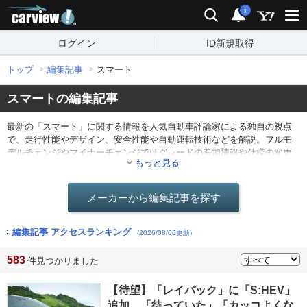
carview!
検索
通知
i
ログイン
ID新規取得
トップ
編集記事
スマート
スマートの編集記事
最新の「スマート」に関する情報を人気自動車評論家による独自の視点
で、走行性能やデザイン、安全性能や自動運転技術などを解説。フルモ
デルチェンジやマイナーチェンジではグレードの追加情報や仕様の変更
もっと見る
点を分かりやすくレポート。他にも最新ニュースや海外のモーターショ
ー情報なども。
メーカーから編集記事を探す
編集記事 アクセスランキング
(2026/08/06更新)
583
件見つかりました
【待望】「レイバック」に「S:HEV」
追加…「待っていた」「カッコよくな