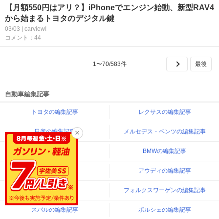
【月額550円はアリ？】iPhoneでエンジン始動、新型RAV4
から始まるトヨタのデジタル鍵
03/03 | carview!
コメント：44
1
〜
70
/
583
件
自動車編集記事
トヨタの編集記事
レクサスの編集記事
日産の編集記事
メルセデス・ベンツの編集記事
ホンダの編集記事
BMWの編集記事
三菱の編集記事
アウディの編集記事
マツダの編集記事
フォルクスワーゲンの編集記事
スバルの編集記事
ポルシェの編集記事