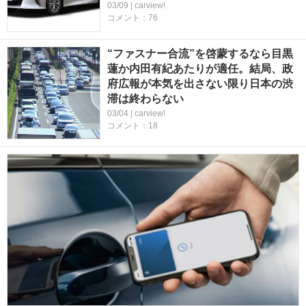
03/09 | carview!
コメント：76
“ファスナー合流”を啓蒙するなら目黒
蓮か内田有紀あたりが適任。結局、政
府広報が本気を出さない限り日本の渋
滞は終わらない
03/04 | carview!
コメント：18