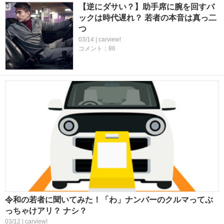
【逆にダサい？】助手席に腕を回すバ
ックは時代遅れ？ 若者の本音は真っ二
つ
03/14 | carview!
コメント：86
令和の若者に聞いてみた！「わ」ナンバーのクルマってぶ
っちゃけアリ？ ナシ？
03/12 | carview!