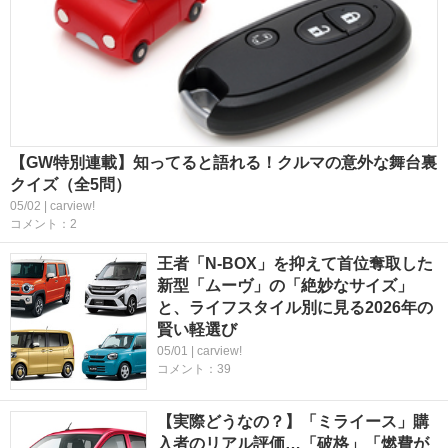
【GW特別連載】知ってると語れる！クルマの意外な舞台裏
クイズ（全5問）
05/02 | carview!
コメント：2
王者「N-BOX」を抑えて首位奪取した
新型「ムーヴ」の「絶妙なサイズ」
と、ライフスタイル別に見る2026年の
賢い軽選び
05/01 | carview!
コメント：39
【実際どうなの？】「ミライース」購
入者のリアル評価…「破格」「燃費が