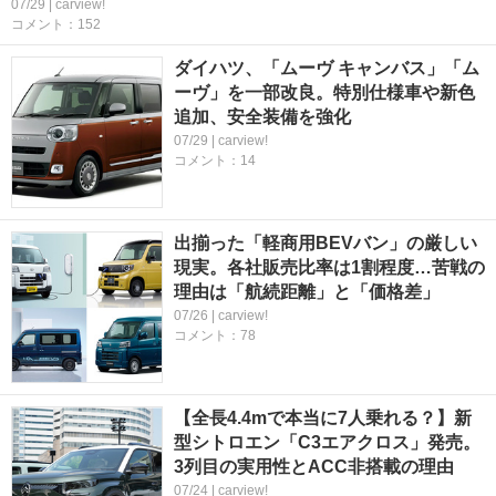
07/29 | carview!
コメント：152
ダイハツ、「ムーヴ キャンバス」「ム
ーヴ」を一部改良。特別仕様車や新色
追加、安全装備を強化
07/29 | carview!
コメント：14
出揃った「軽商用BEVバン」の厳しい
現実。各社販売比率は1割程度…苦戦の
理由は「航続距離」と「価格差」
07/26 | carview!
コメント：78
【全長4.4mで本当に7人乗れる？】新
型シトロエン「C3エアクロス」発売。
3列目の実用性とACC非搭載の理由
07/24 | carview!