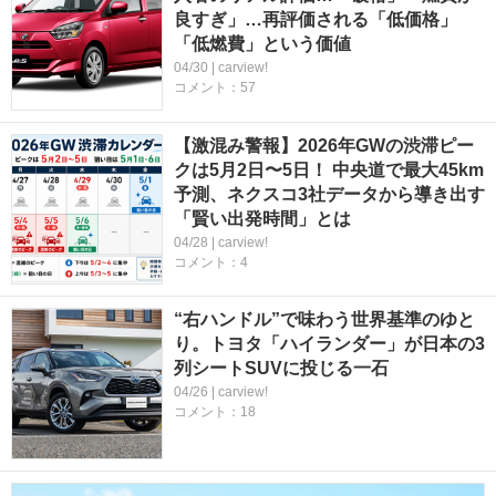
良すぎ」…再評価される「低価格」
「低燃費」という価値
04/30 | carview!
コメント：57
【激混み警報】2026年GWの渋滞ピー
クは5月2日〜5日！ 中央道で最大45km
予測、ネクスコ3社データから導き出す
「賢い出発時間」とは
04/28 | carview!
コメント：4
“右ハンドル”で味わう世界基準のゆと
り。トヨタ「ハイランダー」が日本の3
列シートSUVに投じる一石
04/26 | carview!
コメント：18