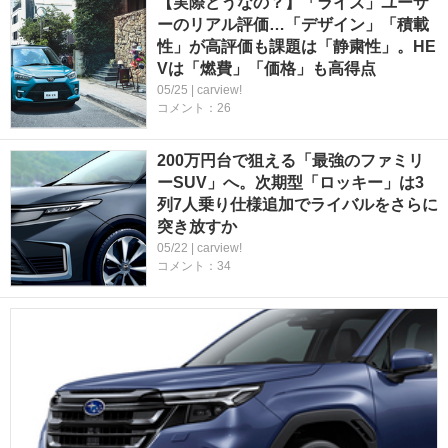
【実際どうなの？】「ライズ」ユーザ
ーのリアル評価…「デザイン」「積載
性」が高評価も課題は「静粛性」。HE
Vは「燃費」「価格」も高得点
05/25 | carview!
コメント：26
200万円台で狙える「最強のファミリ
ーSUV」へ。次期型「ロッキー」は3
列7人乗り仕様追加でライバルをさらに
突き放すか
05/22 | carview!
コメント：34