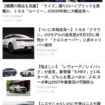
【燃費の弱点を克服】「ライズ」譲りのハイブリッドを搭
載か。トヨタ「ルーミー」が2026年秋に大幅改良へ
07/23 | carview!
コメント：110
【ついに本格改良へ】トヨタ「クラウ
ン」の3モデルの改良型が9月3日に発
売か？ 「クロスオーバー」に赤キャリ
パー採用
07/16 | carview!
コメント：73
【悩ましい】「レヴォーグ／レイバッ
ク」が改良。新登場「S:HEV」と1.8L
ターボ、どちらを選ぶべきか…2.4Lタ
ーボ車は2027年春復活の可能性も
07/15 | carview!
コメント：31
【ニスモじゃないのに中身はニスモ譲