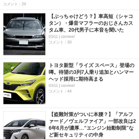
コメント：20
【ぶっちゃけどう？】車高短（シャコ
タン）・爆音マフラーのおじさんカス
タム車、20代男子に本音を聞いた
03/11 | carview!
コメント：30
トヨタ新型「ライズ スペース」登場の
噂。待望の3列7人乗り追加とハンマー
ヘッド採用に期待高まる
03/11 | carview!
コメント：44
【盗難対策がついに本腰？】「アルフ
ァード／ヴェルファイア」一部改良は2
6年6月が濃厚…“エンジン始動制限”な
ど新セキュリティの中身