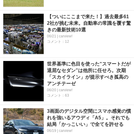
【ついにここまで来た！】過去最多61
2社が挑む未来。自動車の常識を覆す驚
きの最新技術10選
06/21 | carview!
コメント：12
世界基準に色目を使った“スマートだが
退屈なセダン”は他所に任せろ。次期
「スカイライン」が提示すべき孤高の
アンチテーゼ
06/20 | carview!
コメント：63
3画面のデジタル空間にスマホ感覚の慣
れを強いるアウディ「A5」。それでも
結局「かっこいい」で全てを許せる
06/19 | carview!