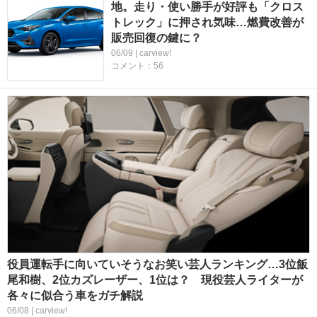
地。走り・使い勝手が好評も「クロス
トレック」に押され気味…燃費改善が
販売回復の鍵に？
06/09 | carview!
コメント：56
役員運転手に向いていそうなお笑い芸人ランキング…3位飯
尾和樹、2位カズレーザー、1位は？ 現役芸人ライターが
各々に似合う車をガチ解説
06/08 | carview!