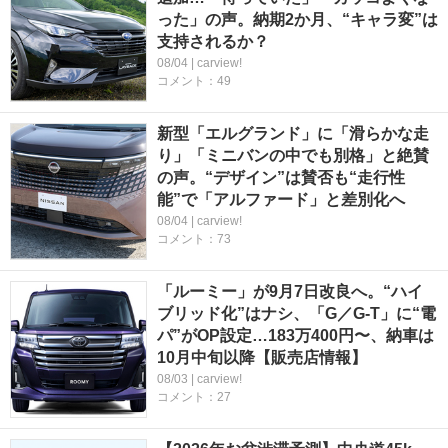
った」の声。納期2か月、“キャラ変”は
支持されるか？
08/04 | carview!
コメント：49
新型「エルグランド」に「滑らかな走
り」「ミニバンの中でも別格」と絶賛
の声。“デザイン”は賛否も“走行性
能”で「アルファード」と差別化へ
08/04 | carview!
コメント：73
「ルーミー」が9月7日改良へ。“ハイ
ブリッド化”はナシ、「G／G-T」に“電
パ”がOP設定…183万400円〜、納車は
10月中旬以降【販売店情報】
08/03 | carview!
コメント：27