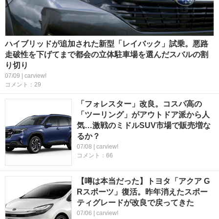
ハイブリッドが追加された新型「レイバック」試乗。悪路
走破性を下げてまで都会の立体駐車場を選んだスバルの割
り切り
07/09 | carview!
コメント：29
「フォレスター」改良。コスパ高の
「ツーリング」がアウトドア派から人
気…激戦のミドルSUV市場で販売増な
るか？
07/08 | carview!
コメント：66
【噂は本当だった】トヨタ「アクア G
Rスポーツ」復活。昨年消えたスポー
ティグレードが改良で戻ってきた
07/06 | carview!