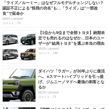
「ライズ／ルーミー」はなぜフルモデルチェンジしない？
認証不正による“怪我の功名”も…「ライズ」は“一部改
良”で延命か
06/04 | carview!
コメント：73
【1位から9位まで全部トヨタ】納期未
定でも売れるのはなぜか…日本のユー
ザーが“結局トヨタ”を選ぶ本当の理由
05/29 | carview!
コメント：146
ダイハツ「ラガー」が30年ぶりに復活
へ。 eスマートハイブリッドを引っ提
げ、ジムニーノマドへ最強の刺客とな
るか
05/29 | carview!
コメント：73