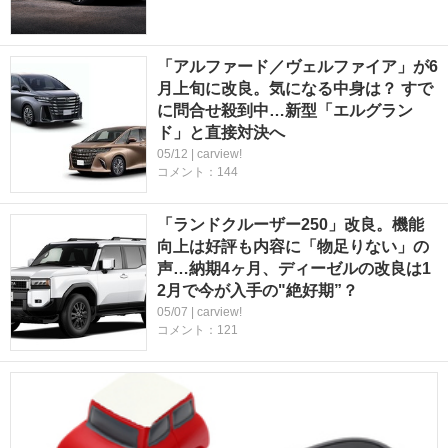
「アルファード／ヴェルファイア」が6
月上旬に改良。気になる中身は？ すで
に問合せ殺到中…新型「エルグラン
ド」と直接対決へ
05/12 | carview!
コメント：144
「ランドクルーザー250」改良。機能
向上は好評も内容に「物足りない」の
声…納期4ヶ月、ディーゼルの改良は1
2月で今が入手の"絶好期”？
05/07 | carview!
コメント：121