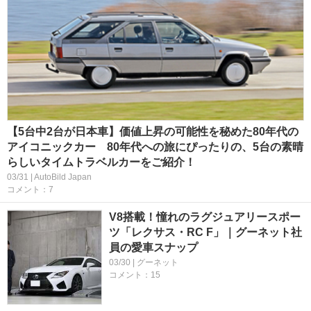
【5台中2台が日本車】価値上昇の可能性を秘めた80年代の
アイコニックカー 80年代への旅にぴったりの、5台の素晴
らしいタイムトラベルカーをご紹介！
03/31 | AutoBild Japan
コメント：7
V8搭載！憧れのラグジュアリースポー
ツ「レクサス・RC F」｜グーネット社
員の愛車スナップ
03/30 | グーネット
コメント：15