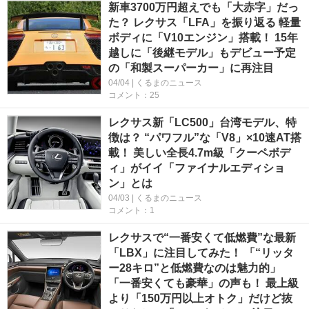
新車3700万円超えでも「大赤字」だっ
た？ レクサス「LFA」を振り返る 軽量
ボディに「V10エンジン」搭載！ 15年
越しに「後継モデル」もデビュー予定
の「和製スーパーカー」に再注目
04/04 | くるまのニュース
コメント：25
レクサス新「LC500」台湾モデル、特
徴は？ “パワフル”な「V8」×10速AT搭
載！ 美しい全長4.7m級「クーペボデ
ィ」がイイ「ファイナルエディショ
ン」とは
04/03 | くるまのニュース
コメント：1
レクサスで“一番安くて低燃費”な最新
「LBX」に注目してみた！ 「“リッタ
ー28キロ”と低燃費なのは魅力的」
「一番安くても豪華」の声も！ 最上級
より「150万円以上オトク」だけど抜