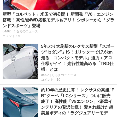
新型「コルベット」米国で初公開！ 新開発「V8」エンジン
搭載！ 高性能4WD搭載モデルもアリ！ シボレーから「グラ
ンドスポーツ」登場
04/02 | くるまのニュース
コメント：5
5年ぶり大刷新のレクサス新型「スポー
ツ“セダン”」IS！ 1リッターで17.6km
走る「コンパクトモデル」迫力エアロ
仕様がイイ！ 走行性能高める「TRD仕
様」とは
04/02 | くるまのニュース
コメント：10
約10年の歴史に幕！ レクサスの高級“F
R”クーペ「LCシリーズ」ついに販売
終了！ 高性能「V8エンジン」×豪華イ
ンテリアの贅沢仕様！ 愛され続けた超
美麗ボディの「ラグジュアリーモデ