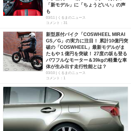
「新モデル」に「ちょうどいい」の声
も
03/11 | くるまのニュース
コメント：31
新型原付バイク「COSWHEEL MIRAI
GS／G」の実力に注目！ 累計10億円突
破の「COSWHEEL」最新モデルがま
たもや１億円を突破！ 27度の坂も登る
パワフルなモーター＆39kgの軽量な車
体が生み出す走行性能とは？
03/10 | くるまのニュース
コメント：1