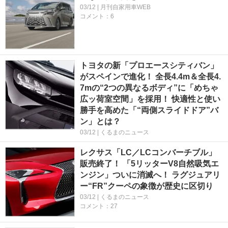
03/12 | 月刊自家用車WEB
コメント：6
トヨタの新「プロエースシティバン」
がスペインで進化！ 全長4.4m＆全長4.
7mの“2つの異なるボディ”に「めちゃ
広ッ荷室空間」を採用！ 快適性と使い
勝手を高めた「“両側スライドドア”バ
ン」とは？
03/12 | くるまのニュース
レクサス「LC／LCコンバーチブル」
販売終了！ 「5リッターV8自然吸気エ
ンジン」ついに消滅へ！ ラグジュアリ
ー“FR”クーペの象徴が歴史に区切り
03/12 | くるまのニュース
コメント：27