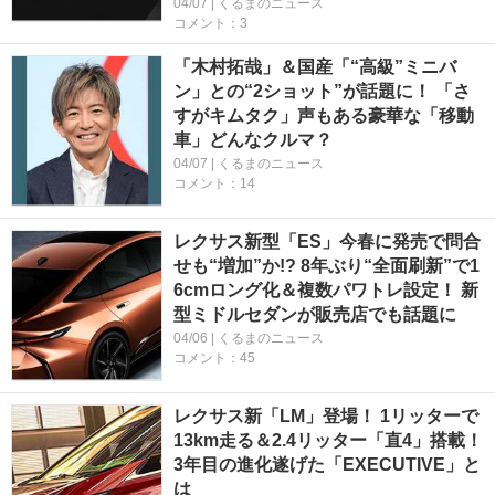
04/07 | くるまのニュース
コメント：3
「木村拓哉」＆国産「“高級”ミニバ
ン」との“2ショット”が話題に！ 「さ
すがキムタク」声もある豪華な「移動
車」どんなクルマ？
04/07 | くるまのニュース
コメント：14
レクサス新型「ES」今春に発売で問合
せも“増加”か!? 8年ぶり“全面刷新”で1
6cmロング化＆複数パワトレ設定！ 新
型ミドルセダンが販売店でも話題に
04/06 | くるまのニュース
コメント：45
レクサス新「LM」登場！ 1リッターで
13km走る＆2.4リッター「直4」搭載！
3年目の進化遂げた「EXECUTIVE」と
は