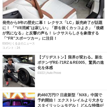
発売から9年の歴史に幕！ レクサス「LC」販売終了が話題
に！ 「“V8消滅”は寂しい」「群を抜くカッコよさ」「後継
が気になる」と反響の声も！ レクサスらしさを象徴する
「“FR”スポーツカー」に注目！
03/24 | くるまのニュース
コメント：24
【ブリヂストン】限界が変わる。新生
ポテンザRE-71RZ＆RE005、驚異の進
化を体感
03/22 | Auto Prove
約460万円!? 日産新型「NX8」中国で
予約開始！ エクストレイルより大きな
スタイリッシュモデル！ どんな特徴が