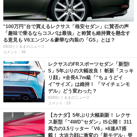
“100万円”台で買えるレクサス「格安セダン」に賛否の声
「趣味で乗るならコスパは最強」と称賛も維持費を懸念す
る意見も V6エンジン＆豪華な内装の「GS」とは？
03/10 | くるまのニュース
コメント：39
レクサスのFRスポーツセダン「新型I
S」5年ぶりの大幅改良！ 斬新「スッキ
リ顔」×全長4.7m級「“ちょうどイ
イ”サイズ」は維持！ 「マイチェンモ
デル」どう変わった？
03/09 | くるまのニュース
コメント：23
【カナダ】5年ぶり大幅刷新！ レクサ
ス新型「“4WD”セダン」IS公開！ 311
馬力の3.5リッター「V6」×6速AT搭
載！ 大迫力顔に激変の「新モデル」登