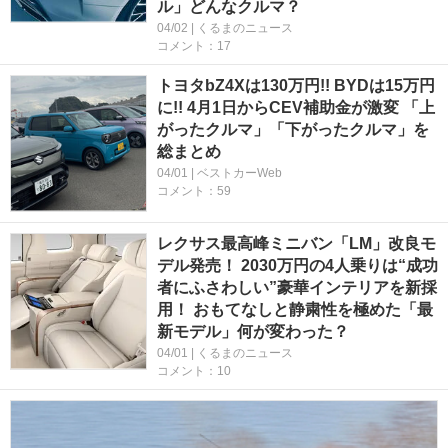
ル」どんなクルマ？
04/02 | くるまのニュース
コメント：17
トヨタbZ4Xは130万円!! BYDは15万円
に!! 4月1日からCEV補助金が激変 「上
がったクルマ」「下がったクルマ」を
総まとめ
04/01 | ベストカーWeb
コメント：59
レクサス最高峰ミニバン「LM」改良モ
デル発売！ 2030万円の4人乗りは“成功
者にふさわしい”豪華インテリアを新採
用！ おもてなしと静粛性を極めた「最
新モデル」何が変わった？
04/01 | くるまのニュース
コメント：10