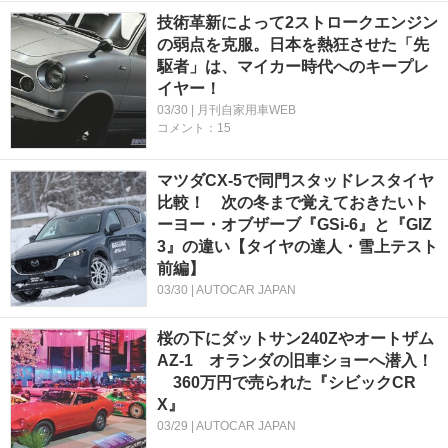
技術革新によって2ストロークエンジン
の弱点を克服。日本を熱狂させた「先
駆者」は、マイカー時代へのキープレ
イヤー！
03/30 | 月刊自家用車WEB
コメント：15
マツダCX-5で同門スタッドレスタイヤ
比較！ 次の冬まで覚えておきたいト
ーヨー・オブザーブ『GSi-6』と『GIZ
3』の違い【タイヤの達人・雪上テスト
前編】
03/30 | AUTOCAR JAPAN
桜の下にダットサン240Zやオートザム
AZ-1 オランダの旧車ショーへ潜入！
360万円で売られた『シビックCR
X』
03/29 | AUTOCAR JAPAN