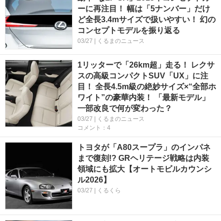
ーに再注目！ 幅は「5ナンバー」だけ
ど全長3.4mサイズで扱いやすい！ 幻の
コンセプトモデルを振り返る
03/27 | くるまのニュース
1リッターで「26km超」走る！ レクサ
スの高級コンパクトSUV「UX」に注
目！ 全長4.5m級の絶妙サイズ×“全部ホ
ワイト”の豪華内装！ 「最新モデル」
一部改良で何が変わった？
03/27 | くるまのニュース
コメント：4
トヨタが「A80スープラ」のインパネ
まで復刻!? GRヘリテージ戦略は内装
領域にも拡大【オートモビルカウンシ
ル2026】
03/27 | くるくら