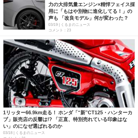
力の大排気量エンジン×精悍フェイス採
用に「もはや別物に進化してる！」の
声も 「改良モデル」何が変わった？
03/19 | くるまのニュース
コメント：23
1リッター66.9km走る！ ホンダ「“新”CT125・ハンターカ
ブ」販売店の反響は!? 「正直、特別売れている印象はな
い」のになぜ選ばれるのか
03/18 | くるまのニュース