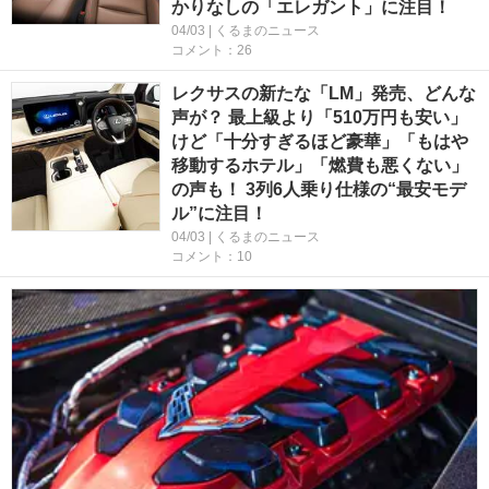
かりなしの「エレガント」に注目！
04/03 | くるまのニュース
コメント：26
レクサスの新たな「LM」発売、どんな
声が？ 最上級より「510万円も安い」
けど「十分すぎるほど豪華」「もはや
移動するホテル」「燃費も悪くない」
の声も！ 3列6人乗り仕様の“最安モデ
ル”に注目！
04/03 | くるまのニュース
コメント：10