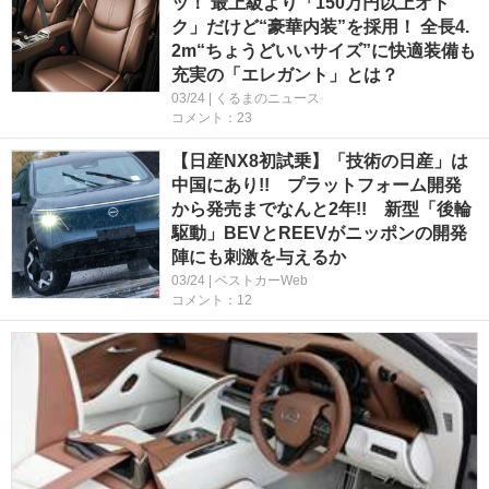
ッ！ 最上級より「150万円以上オト
ク」だけど“豪華内装”を採用！ 全長4.
2m“ちょうどいいサイズ”に快適装備も
充実の「エレガント」とは？
03/24 | くるまのニュース
コメント：23
【日産NX8初試乗】「技術の日産」は
中国にあり!! プラットフォーム開発
から発売までなんと2年!! 新型「後輪
駆動」BEVとREEVがニッポンの開発
陣にも刺激を与えるか
03/24 | ベストカーWeb
コメント：12