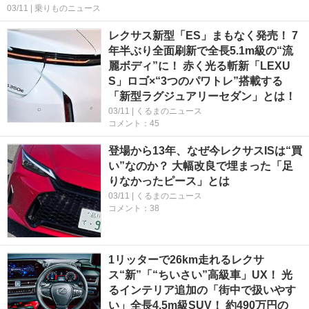
03/11 | 乗りものニュース
レクサス新型「ES」まもなく発売！ 7
年半ぶり全面刷新で全長5.1m級の“流
麗ボディ”に！ 赤く光る斬新「LEXU
S」ロゴ×“3つのパワトレ”搭載する
「新型ラグジュアリーセダン」とは！
03/11 | くるまのニュース
コメント：45
登場から13年、なぜ今レクサスISは“買
い”なのか？ 大幅改良で埋まった「足
りなかったピース」とは
03/11 | くるまのニュース
コメント：38
1リッターで26km走れるレクサ
ス“新”「“ちいさい”高級車」UX！ 光
るインテリア追加の「街中で扱いやす
い」全長4.5m級SUV！ 約490万円の