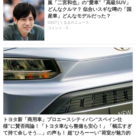
嵐「二宮和也」の“愛車”「高級SUV」
どんなクルマ？ 似合いスギな噂の「国
産車」どんなモデルだった？
03/27 | くるまのニュース
コメント：3
トヨタ新「商用車」プロエースシティバン“スペイン仕
様”に賛否両論！「トヨタ車なら整備も安心！」「幅広すぎ
て持て余しそう…」の声も！ 超“ひろーーい”荷室が魅力的