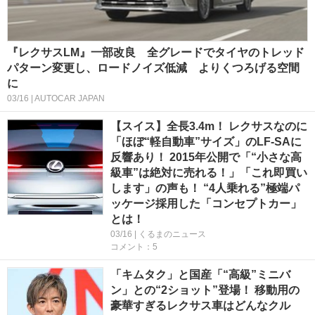
『レクサスLM』一部改良 全グレードでタイヤのトレッド
パターン変更し、ロードノイズ低減 よりくつろげる空間
に
03/16 | AUTOCAR JAPAN
【スイス】全長3.4m！ レクサスなのに
「ほぼ“軽自動車”サイズ」のLF-SAに
反響あり！ 2015年公開で「“小さな高
級車”は絶対に売れる！」「これ即買い
します」の声も！ “4人乗れる”極端パ
ッケージ採用した「コンセプトカー」
とは！
03/16 | くるまのニュース
コメント：5
「キムタク」と国産「“高級”ミニバ
ン」との“2ショット”登場！ 移動用の
豪華すぎるレクサス車はどんなクル