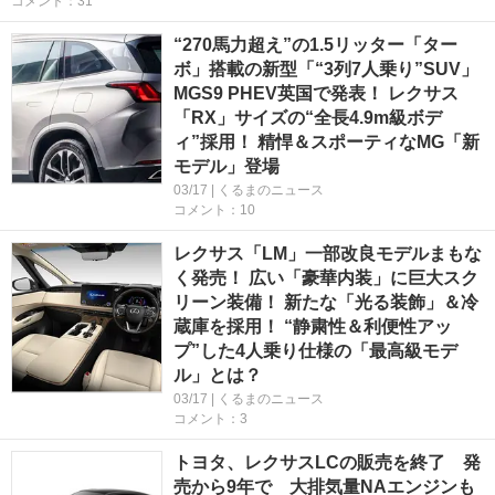
コメント：31
“270馬力超え”の1.5リッター「ター
ボ」搭載の新型「“3列7人乗り”SUV」
MGS9 PHEV英国で発表！ レクサス
「RX」サイズの“全長4.9m級ボデ
ィ”採用！ 精悍＆スポーティなMG「新
モデル」登場
03/17 | くるまのニュース
コメント：10
レクサス「LM」一部改良モデルまもな
く発売！ 広い「豪華内装」に巨大スク
リーン装備！ 新たな「光る装飾」＆冷
蔵庫を採用！ “静粛性＆利便性アッ
プ”した4人乗り仕様の「最高級モデ
ル」とは？
03/17 | くるまのニュース
コメント：3
トヨタ、レクサスLCの販売を終了 発
売から9年で 大排気量NAエンジンも