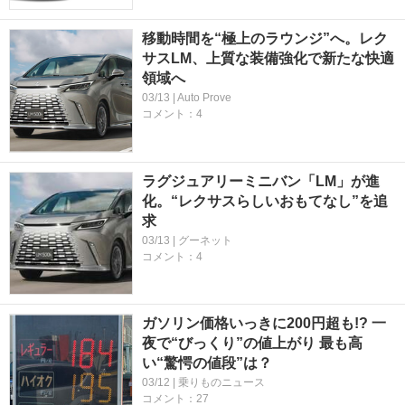
移動時間を“極上のラウンジ”へ。レク
サスLM、上質な装備強化で新たな快適
領域へ
03/13 | Auto Prove
コメント：4
ラグジュアリーミニバン「LM」が進
化。“レクサスらしいおもてなし”を追
求
03/13 | グーネット
コメント：4
ガソリン価格いっきに200円超も!? 一
夜で“びっくり”の値上がり 最も高
い“驚愕の値段”は？
03/12 | 乗りものニュース
コメント：27