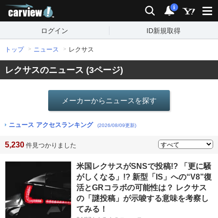
carview!
検索
通知
i
ログイン
ID新規取得
トップ
ニュース
レクサス
レクサスのニュース (3ページ)
メーカーからニュースを探す
ニュース アクセスランキング
(2026/08/09更新)
5,230
件見つかりました
米国レクサスがSNSで投稿!? 「更に騒
がしくなる」!? 新型「IS」への“V8”復
活とGRコラボの可能性は？ レクサス
の「謎投稿」が示唆する意味を考察し
てみる！