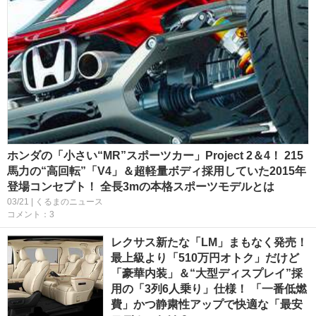
ホンダの「小さい“MR”スポーツカー」Project 2＆4！ 215
馬力の“高回転”「V4」＆超軽量ボディ採用していた2015年
登場コンセプト！ 全長3mの本格スポーツモデルとは
03/21 | くるまのニュース
コメント：3
レクサス新たな「LM」まもなく発売！
最上級より「510万円オトク」だけど
「豪華内装」＆“大型ディスプレイ”採
用の「3列6人乗り」仕様！ 「一番低燃
費」かつ静粛性アップで快適な「最安