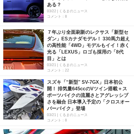
ある？
03/22 | くるまのニュース
コメント：8
７年ぶり全面刷新のレクサス「新型セ
ダン」ESカナダモデル！ 330馬力超え
の高性能「4WD」モデルもイイ！赤く
光る「LEXUS」ロゴも採用の「8代
目」とは
03/21 | くるまのニュース
コメント：22
スズキ「“新型” SV-7GX」日本初公
開！ 排気量645ccのVツイン搭載＋ス
ポーツバイクの流麗さとアグレッシブ
さを融合 日本導入予定の「クロスオー
バーバイク」登場
03/21 | くるまのニュース
コメント：8