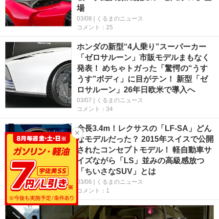
場
03/08 | くるまのニュース
コメント：25
ホンダの新型“4人乗り”スーパーカー
「ゼロサルーン」市販モデルまもなく
発表！ めちゃトガった「驚愕の“うす
うす”ボディ」に目がテン！ 新型「ゼ
ロサルーン」26年日欧米で導入へ
03/07 | くるまのニュース
コメント：34
全長3.4m！レクサスの「LF-SA」どん
なモデルだった？ 2015年スイスで公開
されたコンセプトモデル！ 軽自動車サ
イズながら「LS」並みの高級感放つ
「ちいさなSUV」とは
03/06 | くるまのニュース
コメント：1