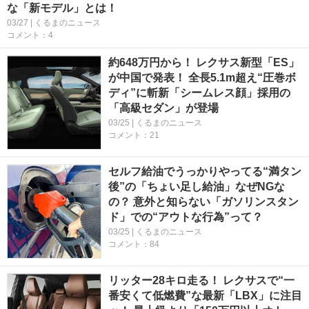
な「新モデル」とは！
03/27 | くるまのニュース
コメント：4
約648万円から！ レクサス新型「ES」
が中国で発表！ 全長5.1m超え“圧巻ボ
ディ”に斬新「シームレス顔」採用の
「高級セダン」が登場
03/25 | くるまのニュース
コメント：21
セルフ給油でうっかりやってる“満タン
後”の「ちょい足し給油」なぜNGな
の？ 意外と知らない「ガソリンスタン
ド」での“アウトな行為”って？
03/25 | くるまのニュース
コメント：84
リッター28キロ走る！ レクサスで“一
番安くて低燃費”な最新「LBX」に注目