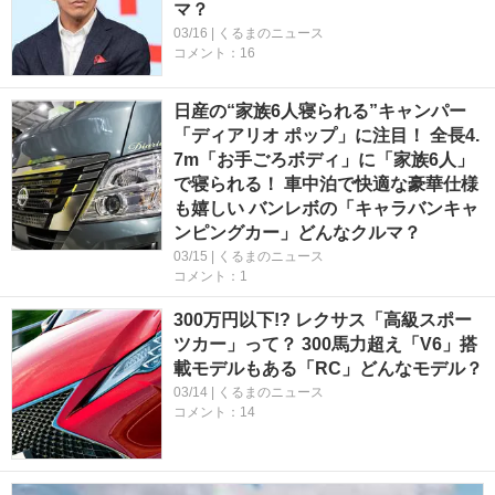
マ？
03/16 | くるまのニュース
コメント：16
日産の“家族6人寝られる”キャンパー
「ディアリオ ポップ」に注目！ 全長4.
7m「お手ごろボディ」に「家族6人」
で寝られる！ 車中泊で快適な豪華仕様
も嬉しい バンレボの「キャラバンキャ
ンピングカー」どんなクルマ？
03/15 | くるまのニュース
コメント：1
300万円以下!? レクサス「高級スポー
ツカー」って？ 300馬力超え「V6」搭
載モデルもある「RC」どんなモデル？
03/14 | くるまのニュース
コメント：14