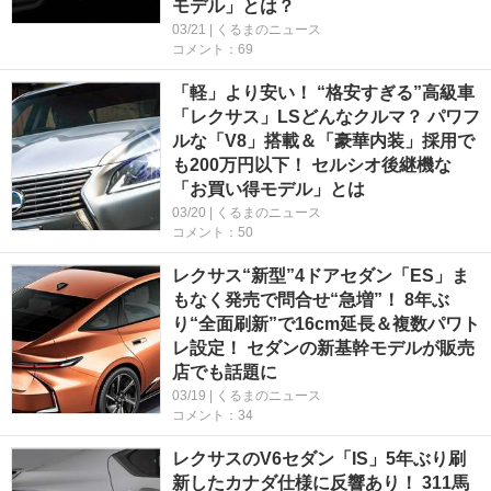
モデル」とは？
03/21 | くるまのニュース
コメント：69
「軽」より安い！ “格安すぎる”高級車
「レクサス」LSどんなクルマ？ パワフ
ルな「V8」搭載＆「豪華内装」採用で
も200万円以下！ セルシオ後継機な
「お買い得モデル」とは
03/20 | くるまのニュース
コメント：50
レクサス“新型”4ドアセダン「ES」ま
もなく発売で問合せ“急増”！ 8年ぶ
り“全面刷新”で16cm延長＆複数パワト
レ設定！ セダンの新基幹モデルが販売
店でも話題に
03/19 | くるまのニュース
コメント：34
レクサスのV6セダン「IS」5年ぶり刷
新したカナダ仕様に反響あり！ 311馬