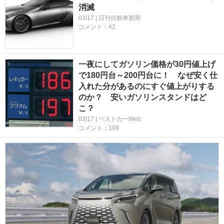
消滅
03/17 | 日刊自動車新聞
コメント：42
一夜にしてガソリン価格が30円値上げ
で180円台～200円台に！ なぜ安く仕
入れた分があるのにすぐ値上がりする
のか？ 安いガソリンスタンドはど
こ？
03/17 | ベストカーWeb
コメント：109