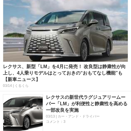
レクサス、新型「LM」を4月に発売！ 改良型は静粛性が向
上し、4人乗りモデルはとっておきの“おもてなし機能”も
【新車ニュース】
03/14 | くるくら
レクサスの新世代ラグジュアリームー
バー「LM」が利便性と静粛性を高める
一部改良を実施
03/13 | カー・アンド・ドライバー
コメント：3