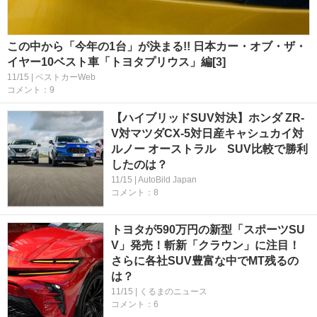
この中から「今年の1台」が決まる!! 日本カー・オブ・ザ・
イヤー10ベスト車「トヨタプリウス」編[3]
11/15 | ベストカーWeb
コメント：9
【ハイブリッドSUV対決】ホンダ ZR-
V対マツダCX-5対日産キャシュカイ対
ルノー オーストラル SUV比較で勝利
したのは？
11/15 | AutoBild Japan
コメント：8
トヨタが590万円の新型「スポーツSU
V」発売！斬新「クラウン」に注目！
さらに各社SUV豊富な中でMT残るの
は？
11/15 | くるまのニュース
コメント：6