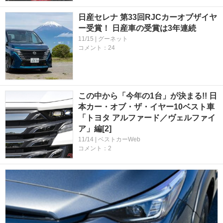
日産セレナ 第33回RJCカーオブザイヤ
ー受賞！ 日産車の受賞は3年連続
11/15 | グーネット
コメント：24
この中から「今年の1台」が決まる!! 日
本カー・オブ・ザ・イヤー10ベスト車
「トヨタ アルファード／ヴェルファイ
ア」編[2]
11/14 | ベストカーWeb
コメント：2