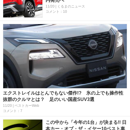
内発売へ
11/20 | くるまのニュース
コメント：10
エクストレイルはとんでもない傑作!? 氷の上でも操作性
抜群のクルマとは？ 足のいい国産SUV3選
11/20 | ベストカーWeb
コメント：7
この中から「今年の1台」が決まる!! 日
本カー・オブ・ザ・イヤー10ベスト車