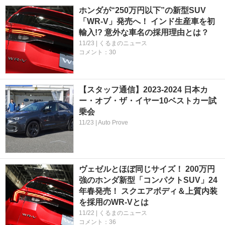
ホンダが“250万円以下”の新型SUV
「WR-V」発売へ！ インド生産車を初
輸入!? 意外な車名の採用理由とは？
11/23 | くるまのニュース
コメント：30
【スタッフ通信】2023-2024 日本カ
ー・オブ・ザ・イヤー10ベストカー試
乗会
11/23 | Auto Prove
ヴェゼルとほぼ同じサイズ！ 200万円
強のホンダ新型「コンパクトSUV」24
年春発売！ スクエアボディ＆上質内装
を採用のWR-Vとは
11/22 | くるまのニュース
コメント：36