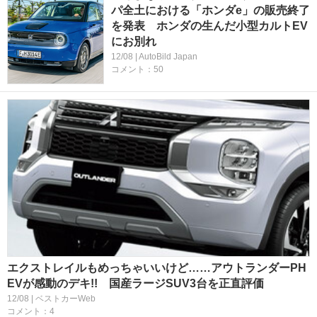
パ全土における「ホンダe」の販売終了
を発表 ホンダの生んだ小型カルトEV
にお別れ
12/08 | AutoBild Japan
コメント：50
エクストレイルもめっちゃいいけど……アウトランダーPH
EVが感動のデキ!! 国産ラージSUV3台を正直評価
12/08 | ベストカーWeb
コメント：4