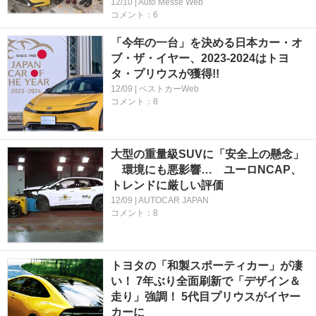
12/10 | Auto Messe Web
コメント：6
「今年の一台」を決める日本カー・オ
ブ・ザ・イヤー、2023-2024はトヨ
タ・プリウスが獲得!!
12/09 | ベストカーWeb
コメント：8
大型の重量級SUVに「安全上の懸念」
環境にも悪影響… ユーロNCAP、
トレンドに厳しい評価
12/09 | AUTOCAR JAPAN
コメント：8
トヨタの「和製スポーティカー」が凄
い！ 7年ぶり全面刷新で「デザイン＆
走り」強調！ 5代目プリウスがイヤー
カーに