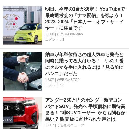
明日、今年の1台が決定！ You Tubeで
最終選考会の「ナマ配信」を観よう！
2023−2024「日本カー・オブ・ザ・イ
ヤー」に注目です
12/08 | Auto Messe Web
コメント：1
納車が年単位待ちの超人気車も発売と
同時に乗ってる人はいる！ いの１番
にクルマを手に入れるには「見る前に
ハンコ」だった
12/07 | WEB CARTOP
コメント：3
アンダー250万円のホンダ「新型コン
パクトSUV」発売へ 手頃価格に期待高
まる！ “非SUVユーザー”からも関心が
高い？ 販売店に寄せられた声とは
12/07 | くるまのニュース