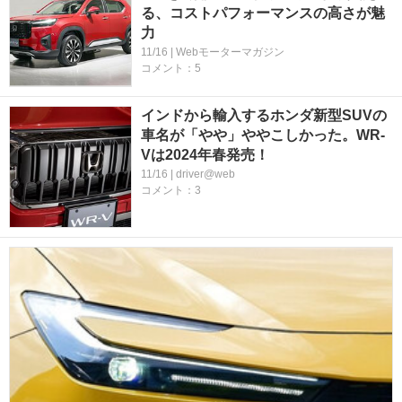
る、コストパフォーマンスの高さが魅
力
11/16 | Webモーターマガジン
コメント：5
インドから輸入するホンダ新型SUVの
車名が「やや」ややこしかった。WR-
Vは2024年春発売！
11/16 | driver@web
コメント：3