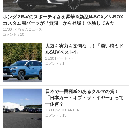
ホンダ ZR-Vのスポーティさを昇華＆新型N-BOX／N-BOX
カスタム用パーツが「無限」から登場！ 体験してみた
11/30 | くるまのニュース
コメント：10
人気も実力も文句なし！「買い時ミド
ルSUVベスト4」
11/30 | グーネット
コメント：1
日本で一番権威のあるクルマの賞！
「日本カー・オブ・ザ・イヤー」って
一体何？
11/30 | WEB CARTOP
コメント：13