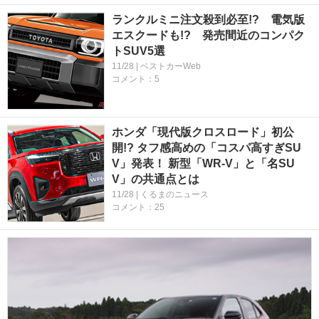
ランクルミニ注文殺到必至!? 電気版
エスクードも!? 発売間近のコンパク
トSUV5選
11/28 | ベストカーWeb
コメント：5
ホンダ「現代版クロスロード」初公
開!? タフ感高めの「コスパ高すぎSU
V」発表！ 新型「WR-V」と「名SU
V」の共通点とは
11/28 | くるまのニュース
コメント：25