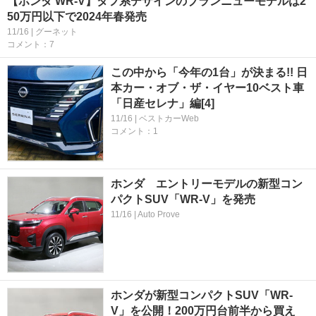
【ホンダ WR-V】タフ系デザインのブランニューモデルは2
50万円以下で2024年春発売
11/16 | グーネット
コメント：7
この中から「今年の1台」が決まる!! 日
本カー・オブ・ザ・イヤー10ベスト車
「日産セレナ」編[4]
11/16 | ベストカーWeb
コメント：1
ホンダ エントリーモデルの新型コン
パクトSUV「WR-V」を発売
11/16 | Auto Prove
ホンダが新型コンパクトSUV「WR-
V」を公開！200万円台前半から買え