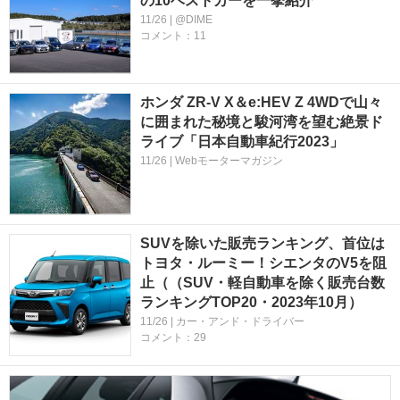
の10ベストカーを一挙紹介
11/26 | @DIME
コメント：11
ホンダ ZR-V X＆e:HEV Z 4WDで山々
に囲まれた秘境と駿河湾を望む絶景ド
ライブ「日本自動車紀行2023」
11/26 | Webモーターマガジン
SUVを除いた販売ランキング、首位は
トヨタ・ルーミー！シエンタのV5を阻
止（（SUV・軽自動車を除く販売台数
ランキングTOP20・2023年10月）
11/26 | カー・アンド・ドライバー
コメント：29