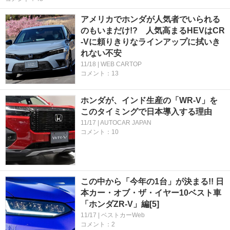
アメリカでホンダが人気者でいられる
のもいまだけ!? 人気高まるHEVはCR
-Vに頼りきりなラインアップに拭いき
れない不安
11/18 | WEB CARTOP
コメント：13
ホンダが、インド生産の「WR-V」を
このタイミングで日本導入する理由
11/17 | AUTOCAR JAPAN
コメント：10
この中から「今年の1台」が決まる!! 日
本カー・オブ・ザ・イヤー10ベスト車
「ホンダZR-V」編[5]
11/17 | ベストカーWeb
コメント：2