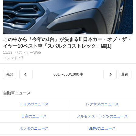
この中から「今年の1台」が決まる!! 日本カー・オブ・ザ・
イヤー10ベスト車「スバルクロストレック」編[1]
11/13 | ベストカーWeb
コメント：7
601
〜
660
/
1000
件
自動車ニュース
トヨタのニュース
レクサスのニュース
日産のニュース
メルセデス・ベンツのニュース
ホンダのニュース
BMWのニュース