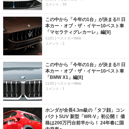
コメント：33
この中から「今年の1台」が決まる!! 日
本カー・オブ・ザ・イヤー10ベスト車
「マセラティグレカーレ」編[9]
11/21 | ベストカーWeb
コメント：2
この中から「今年の1台」が決まる!! 日
本カー・オブ・ザ・イヤー10ベスト車
「BMW X1」編[8]
11/20 | ベストカーWeb
コメント：1
ホンダが全長4.3m級の「タフ顔」コン
パクトSUV 新型「WR-V」初公開！ 価
格は200万円台前半から！ 24年春に国