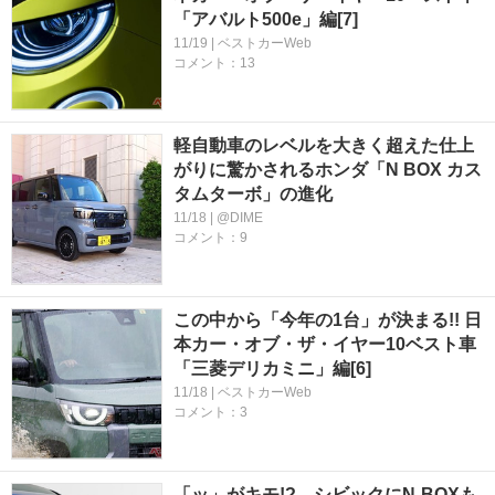
「アバルト500e」編[7]
11/19 | ベストカーWeb
コメント：13
軽自動車のレベルを大きく超えた仕上
がりに驚かされるホンダ「N BOX カス
タムターボ」の進化
11/18 | @DIME
コメント：9
この中から「今年の1台」が決まる!! 日
本カー・オブ・ザ・イヤー10ベスト車
「三菱デリカミニ」編[6]
11/18 | ベストカーWeb
コメント：3
「ッ」がキモ!? シビックにN-BOXも