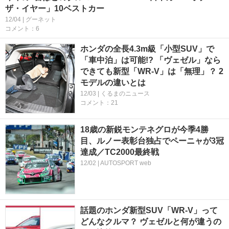
ザ・イヤー」10ベストカー
12/04 | グーネット
コメント：6
ホンダの全長4.3m級「小型SUV」で
「車中泊」は可能!? 「ヴェゼル」なら
できても新型「WR-V」は「無理」？ 2
モデルの違いとは
12/03 | くるまのニュース
コメント：21
18歳の新鋭モンテネグロが今季4勝
目、ルノー表彰台独占でペーニャが3冠
達成／TC2000最終戦
12/02 | AUTOSPORT web
話題のホンダ新型SUV「WR-V」って
どんなクルマ？ ヴェゼルと何が違うの