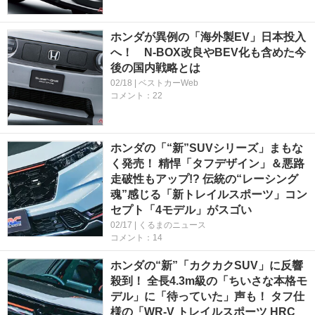
ホンダが異例の「海外製EV」日本投入
へ！ N-BOX改良やBEV化も含めた今
後の国内戦略とは
02/18 | ベストカーWeb
コメント：22
ホンダの「“新”SUVシリーズ」まもな
く発売！ 精悍「タフデザイン」＆悪路
走破性もアップ!? 伝統の“レーシング
魂”感じる「新トレイルスポーツ」コン
セプト「4モデル」がスゴい
02/17 | くるまのニュース
コメント：14
ホンダの“新”「カクカクSUV」に反響
殺到！ 全長4.3m級の「ちいさな本格モ
デル」に「待っていた」声も！ タフ仕
様の「WR-V トレイルスポーツ HRC