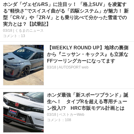
ホンダ「ヴェゼルRS」に注目ッ！ 「格上SUV」を凌駕す
る“軽快さ”でスイスイ曲がる「四駆システム」が魅力！ 新
型「CR-V」や「ZR-V」とも乗り比べて分かった雪道での
実力とは？【試乗記】
03/18 | くるまのニュース
コメント：13
【WEEKLY ROUND UP】地球の裏側
から『ニッサン・キックス』も立派な
FFツーリングカーになってます
03/18 | AUTOSPORT web
ホンダ最強「新スポーツブランド」誕
生へ！ タイプRを超える専用チュー
ン投入!? HRC市販モデル計画とは
03/18 | ベストカーWeb
コメント：108