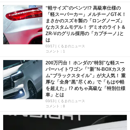
“軽サイズ”のベンツ!? 高級車仕様の
「軽スーパーカー」メルチーノGT-K！
まさかのスズキ製の「ロングノーズ」
なカスタムモデル！ デミオのライト＆
ZR-Vのグリル採用の「カプチーノ｣と
は
03/17 | くるまのニュース
コメント：1
200万円台！ ホンダの“特別”な軽スー
パーハイトワゴン「“新”N-BOXカスタ
ム“ブラックスタイル”」が大人気！ 重
厚な「全身“黒”尽くめ」で「もはや軽
を超えた」!? めちゃ高級な「特別仕様
車」とは
03/13 | くるまのニュース
コメント：8