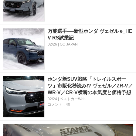
万能選手──新型ホンダ ヴェゼル e_HE
V RS試乗記
02/26 | GQ JAPAN
ホンダ新SUV戦略「トレイルスポー
ツ」市販化秒読み!? ヴェゼル／ZR-V／
WR-V／CR-V横断の本気度と価格予想
02/24 | ベストカーWeb
コメント：40