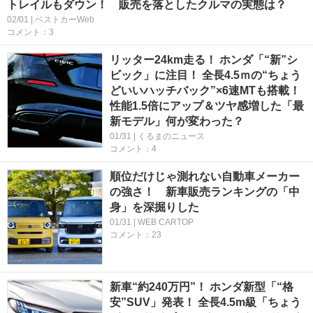
トレイルもダウン！ 販売を落としたクルマの実態は？
02/01 | ベストカーWeb
コメント：3
リッター24km走る！ ホンダ「“新”シ
ビック」に注目！ 全長4.5ｍの“ちょう
どいいハッチバック”×6速MTも搭載！
性能1.5倍にアップ＆ツヤ感増した「最
新モデル」何が変わった？
01/31 | くるまのニュース
コメント：4
順位だけじゃ測れない自動車メーカー
の強さ！ 新車販売ランキングの「中
身」を深掘りした
01/31 | WEB CARTOP
コメント：23
新車“約240万円”！ ホンダ新型「“格
安”SUV」発表！ 全長4.5m級「ちょう