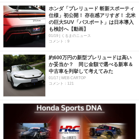
ホンダ「プレリュード 斬新スポーティ
仕様」初公開！ 存在感アリすぎ！ 北米
の巨大SUV「パスポート」は日本導入
も検討へ【動画】
01/19 | くるまのニュース
コメント：9
約600万円の新型プレリュードは高い
か妥当か？ 同じ金額で選べる新車＆
中古車を列挙して考えてみた
01/17 | WEB CARTOP
コメント：121