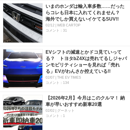
いまのホンダは輸入車多数……だった
らコレも日本に入れてくれません？
海外でしか買えないイケてるSUV!!
02/12 | WEB CARTOP
コメント：31
EVシフトの減速とかドコ見ていって
る？ トヨタbZ4Xは売れてるしジャパ
ンモビリティショーを見れば「売れ
る」EVがわんさか控えている!!
02/07 | THE EV TIMES
コメント：134
【2026年2月】今月はこのクルマ！ 納
車が早いおすすめ新車20選
02/02 | グーネット
コメント：1