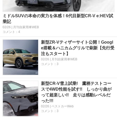
ミドルSUVの本命の実力を体感！6代目新型CR-V e:HEV試
乗記
02/26 | 月刊自家用車WEB
コメント：4
新型ZR-Vティザーサイト公開！Googl
e搭載＆ハニカムグリルで刷新【先行受
注もスタート】
02/26 | 月刊自家用車WEB
コメント：3
新型CR-V雪上試乗! 鷹栖テストコー
スで4WD性能を試す!! しっかり曲が
って超楽しい!! 走りは感動レベルだ
った!!!
02/26 | ベストカーWeb
コメント：3