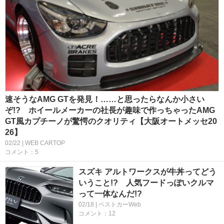
速そうなAMG GTを発見！……と思ったらなんか小さい
ぞ!? ホイールメーカーの社長が趣味で作っちゃったAMG
GT風カプチーノが驚愕のクオリティ【大阪オートメッセ20
26】
02/22 | WEB CARTOP
コメント：5
スズキ アルトワークスが牛丼ってどう
いうこと!? 人気フードっぽいクルマ
って一体なんだ!?
02/18 | ベストカーWeb
コメント：12