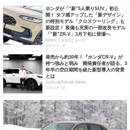
ホンダが「“新”5人乗りSUV」初公
開！ タフ感アップした「新デザイン」
の特別モデル「クロスツーリング」も
新設定！ 装備も充実の一部改良モデル
「“新”ZR-V」3月下旬に登場へ
02/26 | くるまのニュース
コメント：2
発売から約30年！『ホンダCR-V』が
持つ強みと弱み 開発責任者が語る、3
年半の空白期間を経た新型導入の背景
とは
02/26 | AUTOCAR JAPAN
コメント：2