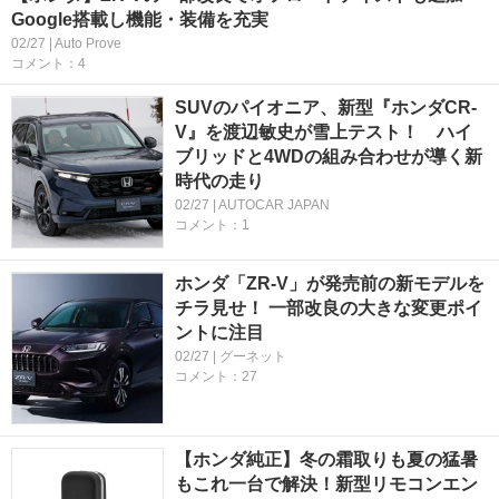
Google搭載し機能・装備を充実
02/27 | Auto Prove
コメント：4
SUVのパイオニア、新型『ホンダCR-
V』を渡辺敏史が雪上テスト！ ハイ
ブリッドと4WDの組み合わせが導く新
時代の走り
02/27 | AUTOCAR JAPAN
コメント：1
ホンダ「ZR-V」が発売前の新モデルを
チラ見せ！ 一部改良の大きな変更ポイ
ントに注目
02/27 | グーネット
コメント：27
【ホンダ純正】冬の霜取りも夏の猛暑
もこれ一台で解決！新型リモコンエン