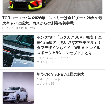
TCRヨーロッパの2026年エントリーは全13チーム28台の最
大キャパに拡大。南米からの刺客も初参戦
01/28 | AUTOSPORT web
ホンダ“新”「カクカクSUV」発表！ 全
長4.3m級の「ちいさな本格モデル」！
タフデザインもイイ「WR-V トレイル
スポーツ HRC コンセプト」とは
01/22 | くるまのニュース
コメント：16
新型CR-V e:HEV仕様の魅力
01/21 | グーネット
コメント：36