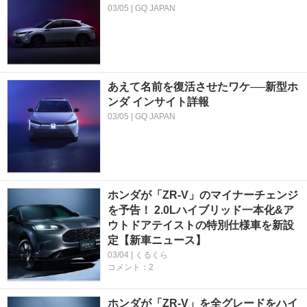
03/05 | GQ JAPAN
あえて名前を復活させたワケ──新型ホ
ンダ インサイト詳報
03/05 | GQ JAPAN
ホンダが「ZR-V」のマイナーチェンジ
を予告！ 2.0Lハイブリッド一本化&ア
ウトドアテイストの特別仕様車を新設
定【新車ニュース】
03/04 | くるくら
コメント：2
ホンダが「ZR-V」を全グレードをハイ