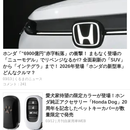
ホンダ「“6900億円”赤字転落」の衝撃！ まもなく登場の
「ニューモデル」でリベンジなるか!? 全面刷新の「SUV」
から「インテグラ」まで！ 2026年登場「ホンダの新型車」
どんなクルマ？
03/13 | くるまのニュース
コメント：241
愛犬家待望の限定カラーが登場！ホン
ダ純正アクセサリー「Honda Dog」20
周年を記念したペットキーカバーが数
量限定で発売
03/12 | 月刊自家用車WEB