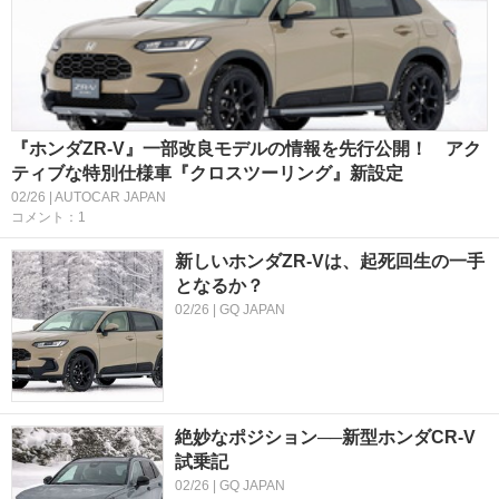
『ホンダZR-V』一部改良モデルの情報を先行公開！ アク
ティブな特別仕様車『クロスツーリング』新設定
02/26 | AUTOCAR JAPAN
コメント：1
新しいホンダZR-Vは、起死回生の一手
となるか？
02/26 | GQ JAPAN
絶妙なポジション──新型ホンダCR-V
試乗記
02/26 | GQ JAPAN