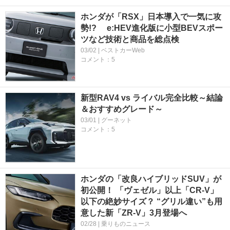
ホンダが「RSX」日本導入で一気に攻
勢!? e:HEV進化版に小型BEVスポー
ツなど技術と商品を総点検
03/02 | ベストカーWeb
コメント：5
新型RAV4 vs ライバル完全比較～結論
＆おすすめグレード～
03/01 | グーネット
コメント：5
ホンダの「改良ハイブリッドSUV」が
初公開！ 「ヴェゼル」以上「CR-V」
以下の絶妙サイズ？ “グリル違い”も用
意した新「ZR-V」3月登場へ
02/28 | 乗りものニュース