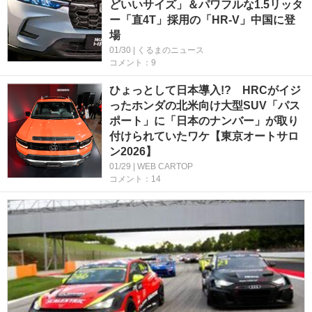
どいいサイズ」＆パワフルな1.5リッタ
ー「直4T」採用の「HR-V」中国に登
場
01/30 | くるまのニュース
コメント：9
ひょっとして日本導入!? HRCがイジ
ったホンダの北米向け大型SUV「パス
ポート」に「日本のナンバー」が取り
付けられていたワケ【東京オートサロ
ン2026】
01/29 | WEB CARTOP
コメント：14