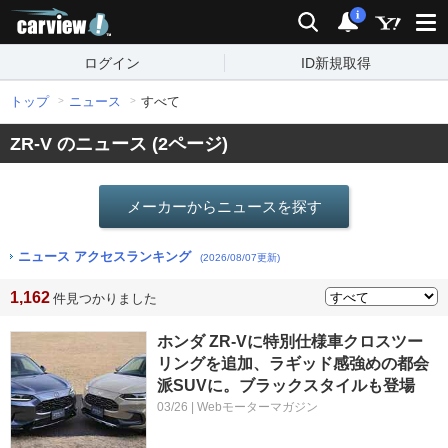
carview!
検索
通知
i
ログイン
ID新規取得
トップ
ニュース
すべて
ZR-V のニュース (2ページ)
メーカーからニュースを探す
ニュース アクセスランキング
(2026/08/07更新)
1,162
件見つかりました
ホンダ ZR-Vに特別仕様車クロスツー
リングを追加、ラギッド感強めの都会
派SUVに。ブラックスタイルも登場
03/26 | Webモーターマガジン