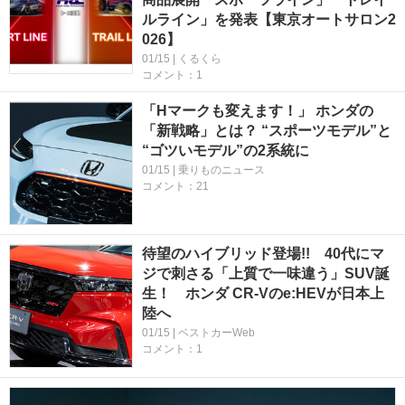
ルライン」を発表【東京オートサロン2
026】
01/15 | くるくら
コメント：1
「Hマークも変えます！」 ホンダの
「新戦略」とは？ “スポーツモデル”と
“ゴツいモデル”の2系統に
01/15 | 乗りものニュース
コメント：21
待望のハイブリッド登場!! 40代にマ
ジで刺さる「上質で一味違う」SUV誕
生！ ホンダ CR-Vのe:HEVが日本上
陸へ
01/15 | ベストカーWeb
コメント：1