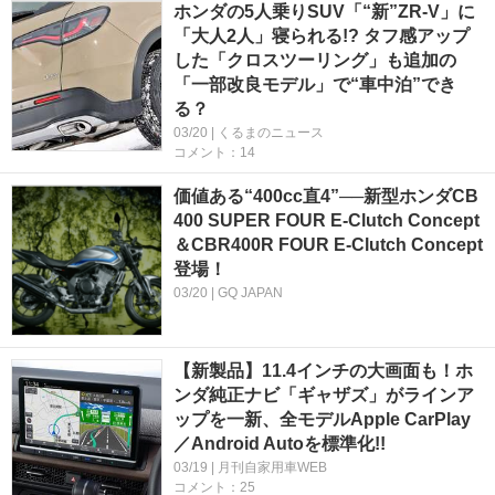
ホンダの5人乗りSUV「“新”ZR-V」に
「大人2人」寝られる!? タフ感アップ
した「クロスツーリング」も追加の
「一部改良モデル」で“車中泊”でき
る？
03/20 | くるまのニュース
コメント：14
価値ある“400cc直4”──新型ホンダCB
400 SUPER FOUR E-Clutch Concept
＆CBR400R FOUR E-Clutch Concept
登場！
03/20 | GQ JAPAN
【新製品】11.4インチの大画面も！ホ
ンダ純正ナビ「ギャザズ」がラインア
ップを一新、全モデルApple CarPlay
／Android Autoを標準化!!
03/19 | 月刊自家用車WEB
コメント：25