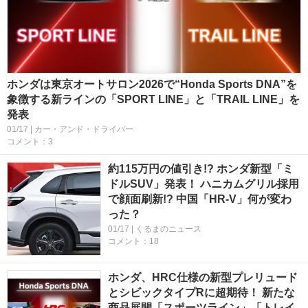
ホンダは東京オートサロン2026で“Honda Sports DNA”を
象徴する新ラインの「SPORT LINE」と「TRAIL LINE」を
発表
01/17 | カー・アンド・ドライバー
コメント：3
約115万円の値引き!? ホンダ新型「ミ
ドルSUV」発表！ ハニカムグリル採用
で顔面刷新!? 中国「HR-V」何が変わ
った？
01/17 | くるまのニュース
コメント：18
ホンダ、HRC仕様の新型プレリュード
とシビックタイプRに超期待！ 新たな
商品展開「スポーツライン」「トレイ