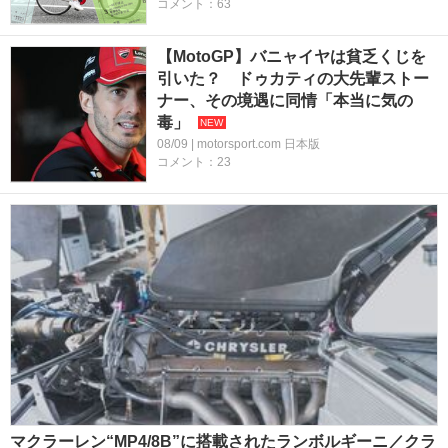
コメント：63
【MotoGP】バニャイヤは貧乏くじを
引いた？ ドゥカティの大先輩ストー
ナー、その境遇に同情「本当に気の
毒」
08/09 | motorsport.com 日本版
コメント：23
マクラーレン“MP4/8B”に搭載されたランボルギーニ／クラ