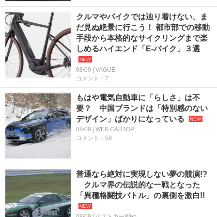
クルマやバイクでは辿り着けない、ま
だ見ぬ絶景に行こう！ 都市部での移動
手段から本格的なサイクリングまで楽
しめるハイエンド「E-バイク」３選
08/09 | VAGUE
コメント：7
もはや電気自動車に「らしさ」は不
要？ 中国ブランドは「特別感のない
デザイン」ばかりになっている
08/09 | WEB CARTOP
コメント：59
普通なら絶対に実現しない夢の競演!?
クルマ界の伝説的な一戦となった
「異種格闘技バトル」の裏側を激白!!
08/09 | ベストカーWeb