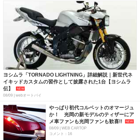
ヨシムラ「TORNADO LIGHTNING」詳細解説｜新世代ネ
イキッドカスタムの習作として披露された1台【ヨシムラ
伝】
08/09 | webオートバイ
やっぱり初代コルベットのオマージュ
か！ 光岡の新モデルのティザーにア
メ車ファンも光岡ファンも歓喜!!
08/09 | WEB CARTOP
コメント：16