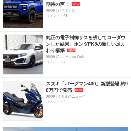
期待の声！
08/09 | レスポンス
コメント：61
純正の電子制御サスを残してローダウ
ンした結果。ホンダFK8の新しい足ま
わり構築
08/09 | Auto Messe Web
コメント：4
スズキ「バーグマン400」新型登場 約9
8万円で発売
08/09 | くるまのニュース
コメント：4