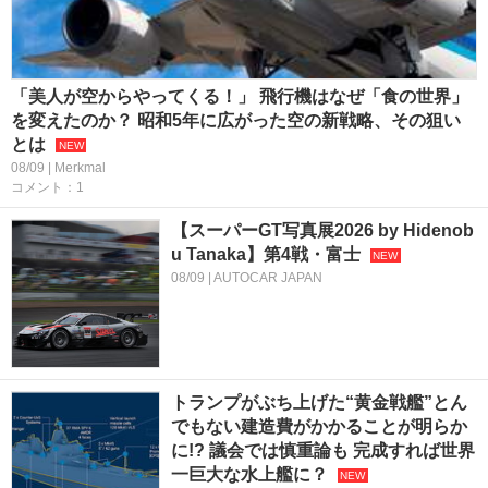
「美人が空からやってくる！」 飛行機はなぜ「食の世界」
を変えたのか？ 昭和5年に広がった空の新戦略、その狙い
とは
08/09 | Merkmal
コメント：1
【スーパーGT写真展2026 by Hidenob
u Tanaka】第4戦・富士
08/09 | AUTOCAR JAPAN
トランプがぶち上げた“黄金戦艦”とん
でもない建造費がかかることが明らか
に!? 議会では慎重論も 完成すれば世界
一巨大な水上艦に？