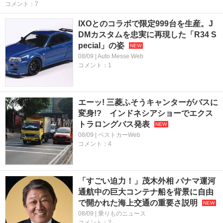
コメント：7
IXOとのコラボで限定999台を生産。J
DMカスタムを忠実に再現した「R34 S
pecial」の姿
08/09 | Auto Messe Web
コメント：1
エーッ! 三菱ふそうキャンターがバスに
変身!? インドネシアショーでエクス
トラロングバス発表
08/09 | ベストカーWeb
コメント：4
「すごい迫力！」茂木外相 パナマ運河
通航中の巨大コンテナ船を背景に自由
で開かれた海上交通の重要さ説明
08/09 | 乗りものニュース
コメント：2