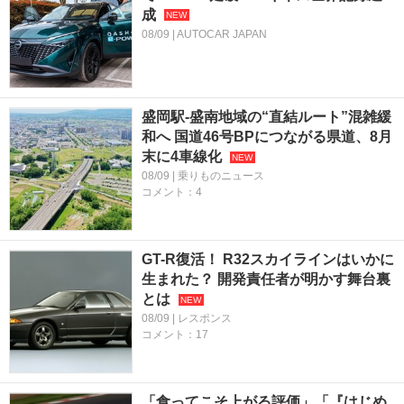
成
08/09 | AUTOCAR JAPAN
盛岡駅‐盛南地域の“直結ルート”混雑緩
和へ 国道46号BPにつながる県道、8月
末に4車線化
08/09 | 乗りものニュース
コメント：4
GT-R復活！ R32スカイラインはいかに
生まれた？ 開発責任者が明かす舞台裏
とは
08/09 | レスポンス
コメント：17
「食ってこそ上がる評価」「『はじめ