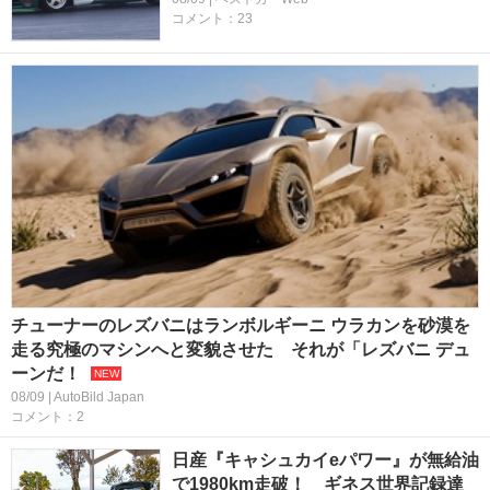
コメント：23
チューナーのレズバニはランボルギーニ ウラカンを砂漠を
走る究極のマシンへと変貌させた それが「レズバニ デュ
ーンだ！
08/09 | AutoBild Japan
コメント：2
日産『キャシュカイeパワー』が無給油
で1980km走破！ ギネス世界記録達