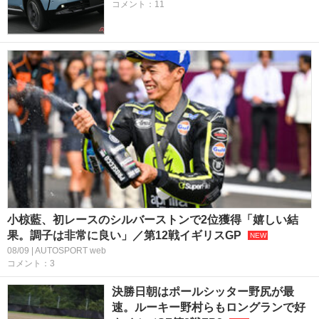
コメント：11
小椋藍、初レースのシルバーストンで2位獲得「嬉しい結
果。調子は非常に良い」／第12戦イギリスGP
08/09 | AUTOSPORT web
コメント：3
決勝日朝はポールシッター野尻が最
速。ルーキー野村らもロングランで好