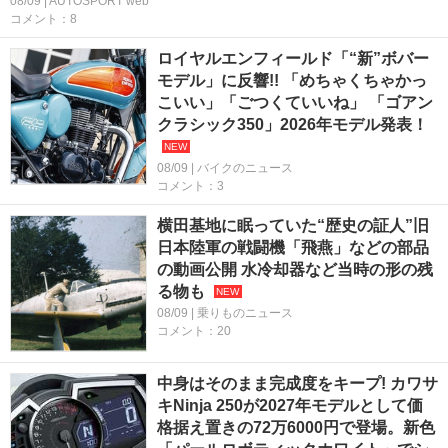
08/09 | AUTOSPORT web
コメント：8
ロイヤルエンフィールド「“新”ボバー
モデル」に反響!! 「めちゃくちゃかっ
こいい」「ごつくていいね」 「ゴアン
クラシック350」2026年モデル発表！
08/09 | バイクのニュース
コメント：3
横田基地に眠っていた“歴史の証人”旧
日本陸軍の戦闘機「飛燕」などの部品
の動画公開 水冷却器など当時の形の残
る物も
08/09 | 乗りものニュース
コメント：20
中身はそのまま完成度をキープ! カワサ
キNinja 250が2027年モデルとして価
格据え置きの72万6000円で登場。新色