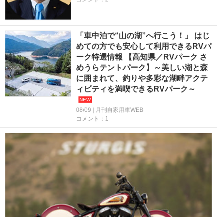
「車中泊で“山の湖”へ行こう！」 はじ
めての方でも安心して利用できるRVパ
ーク特選情報 【高知県／RVパーク さ
めうらテントパーク】～美しい湖と森
に囲まれて、釣りや多彩な湖畔アクテ
ィビティを満喫できるRVパーク～
08/09 | 月刊自家用車WEB
コメント：1