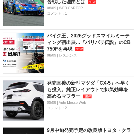
苦戦した理由とは
08/09 | WEB CARTOP
コメント：1
バイク王、2026グッドスマイルミーテ
ィング初出展…『バリバリ伝説』のCB
750Fを再現
08/09 | レスポンス
発売直後の新型マツダ「CX-5」へ早く
も投入。純正レイアウトで排気効率を
高めるマフラー
08/09 | Auto Messe Web
コメント：2
9月中旬発売予定の改良版トヨタ・クラ