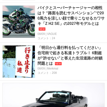
バイクとスーパーチャージャーの相性
は？ “路面を読むサスペンション”で20
0馬力を涼しい顔で乗りこなせるカワサ
キ「Z H2 SE」の2027年モデルとは
08/09 | VAGUE
コメント：24
「明日から通行料を払ってください」
住宅街で起きる私道トラブル！ 6割超
が“許せない”と答えた生活道路の封鎖
問題とは
08/09 | Merkmal
コメント：208