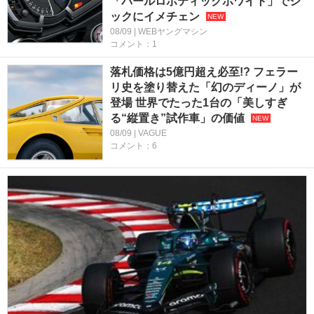
「パールロボティックホワイト」でシ
ックにイメチェン
08/09 | WEBヤングマシン
コメント：1
落札価格は5億円超え必至!? フェラー
リ史を塗り替えた「幻のディーノ」が
登場 世界でたった1台の「美しすぎ
る“縦置き”試作車」の価値
08/09 | VAGUE
コメント：6