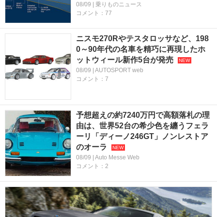
08/09 | 乗りものニュース
コメント：77
ニスモ270Rやテスタロッサなど、198
0～90年代の名車を精巧に再現したホ
ットウィール新作5台が発売
08/09 | AUTOSPORT web
コメント：7
予想超えの約7240万円で高額落札の理
由は、世界52台の希少色を纏うフェラ
ーリ「ディーノ246GT」ノンレストア
のオーラ
08/09 | Auto Messe Web
コメント：2