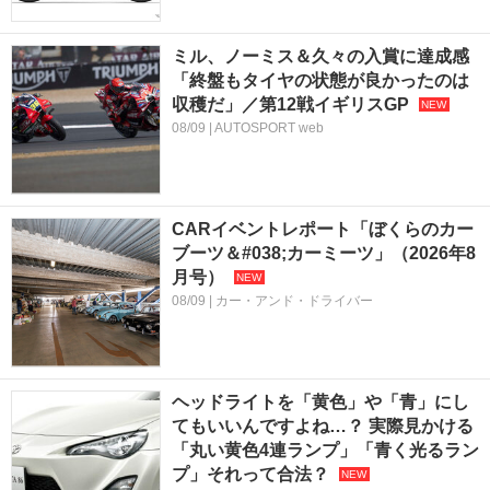
ミル、ノーミス＆久々の入賞に達成感
「終盤もタイヤの状態が良かったのは
収穫だ」／第12戦イギリスGP
08/09 | AUTOSPORT web
CARイベントレポート「ぼくらのカー
ブーツ＆#038;カーミーツ」（2026年8
月号）
08/09 | カー・アンド・ドライバー
ヘッドライトを「黄色」や「青」にし
てもいいんですよね…？ 実際見かける
「丸い黄色4連ランプ」「青く光るラン
プ」それって合法？