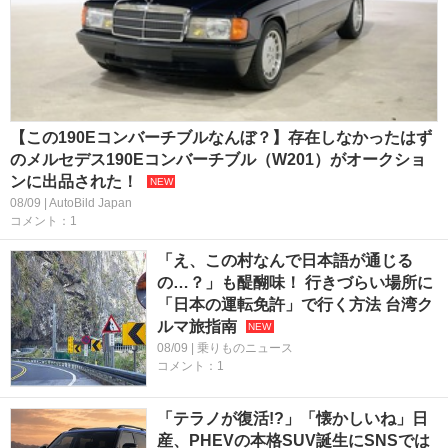
【この190Eコンバーチブルなんぼ？】存在しなかったはず
のメルセデス190Eコンバーチブル（W201）がオークショ
ンに出品された！
08/09 | AutoBild Japan
コメント：1
「え、この村なんで日本語が通じる
の…？」も醍醐味！ 行きづらい場所に
「日本の運転免許」で行く方法 台湾ク
ルマ旅指南
08/09 | 乗りものニュース
コメント：1
「テラノが復活!?」「懐かしいね」日
産、PHEVの本格SUV誕生にSNSでは