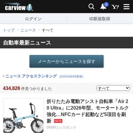
carview!
検索
通知
i
ログイン
ID新規取得
トップ
ニュース
すべて
自動車最新ニュース
メーカーからニュースを探す
ニュース アクセスランキング
(2026/08/09更新)
434,826
件見つかりました
折りたたみ電動アシスト自転車「Air 2
0 Ultra」に2026年型、モータートルク
強化…NFCカード起動など5項目を刷
新
08/09 | レスポンス