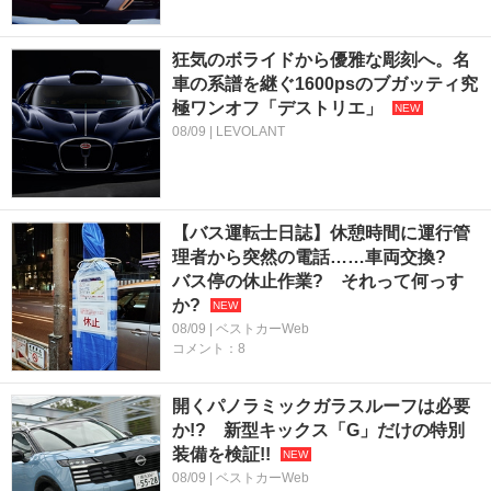
狂気のボライドから優雅な彫刻へ。名
車の系譜を継ぐ1600psのブガッティ究
極ワンオフ「デストリエ」
08/09 | LEVOLANT
【バス運転士日誌】休憩時間に運行管
理者から突然の電話……車両交換?
バス停の休止作業? それって何っす
か?
08/09 | ベストカーWeb
コメント：8
開くパノラミックガラスルーフは必要
か!? 新型キックス「G」だけの特別
装備を検証!!
08/09 | ベストカーWeb