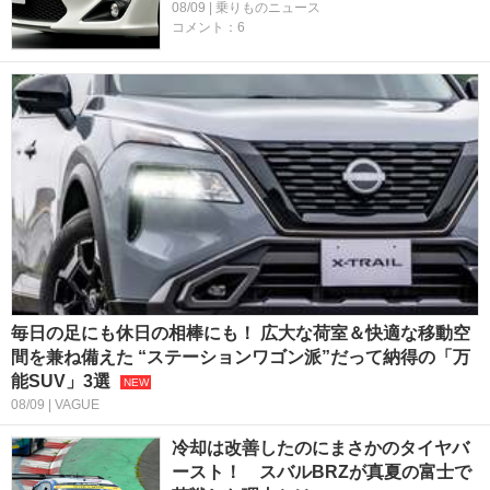
08/09 | 乗りものニュース
コメント：6
毎日の足にも休日の相棒にも！ 広大な荷室＆快適な移動空
間を兼ね備えた “ステーションワゴン派”だって納得の「万
能SUV」3選
08/09 | VAGUE
冷却は改善したのにまさかのタイヤバ
ースト！ スバルBRZが真夏の富士で