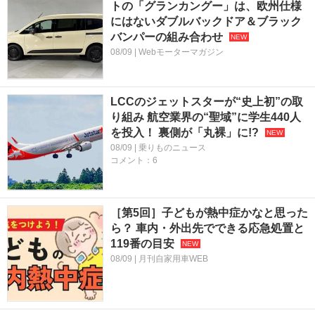
トの「グランカングー」は、欧州仕様
にはないダブルバックドア＆ブラック
バンパーの組み合わせ
08/09 | Webモーターマガジン
LCCのジェットスターが“史上初”の取
り組み 航空業界の“聖域”に学生440人
を投入！ 裏側が「丸裸」に!?
08/09 | 乗りものニュース
コメント：6
［第5回］子どもが熱中症かなと思った
ら？ 車内・外出先でできる応急処置と
119番の目安
08/09 | 月刊自家用車WEB