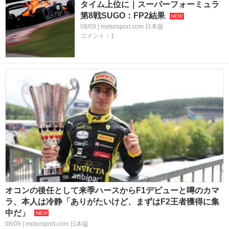
タイム上位に｜スーパーフォーミュラ
第8戦SUGO：FP2結果
08/09 | motorsport.com 日本版
コメント：1
オコンの後任として来季ハースからF1デビューと噂のカマ
ラ、本人は冷静「ありがたいけど、まずはF2王者獲得に集
中だ」
08/09 | motorsport.com 日本版