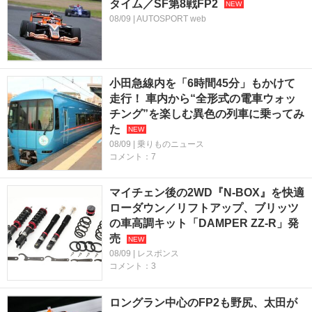
タイム／SF第8戦FP2
08/09 | AUTOSPORT web
小田急線内を「6時間45分」もかけて
走行！ 車内から“全形式の電車ウォッ
チング”を楽しむ異色の列車に乗ってみ
た
08/09 | 乗りものニュース
コメント：7
マイチェン後の2WD『N-BOX』を快適
ローダウン／リフトアップ、ブリッツ
の車高調キット「DAMPER ZZ-R」発
売
08/09 | レスポンス
コメント：3
ロングラン中心のFP2も野尻、太田が