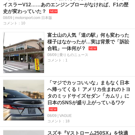
イスラーV12……あのエンジンブローがなければ、F1の歴
史が変わっていた？
08/09 | motorsport.com 日本版
コメント：10
富士山の人気「道の駅」何も変わった
様子はなかったが…実は背景で「訴訟
合戦」一体何が？
08/09 | 乗りものニュース
コメント：1
「マジでカッコいいな」まもなく日本
へ帰ってくる！ アメリカ生まれのトヨ
タのミッドサイズセダン「カムリ」に
日本のSNSが盛り上がっているワケ
08/09 | VAGUE
コメント：18
スズキ『Vストローム250SX』を快適