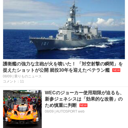
護衛艦の強力な主砲が火を噴いた！ 「対空射撃の瞬間」を
捉えたショットが公開 就役30年を迎えたベテラン艦
08/09 | 乗りものニュース
コメント：11
WECのジョーカー使用期限が迫るも、
新参ジェネシスは「効果的な改善」の
ため慎重に判断
08/09 | AUTOSPORT web