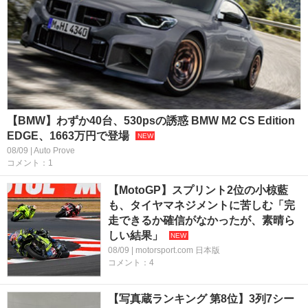
【BMW】わずか40台、530psの誘惑 BMW M2 CS Edition
EDGE、1663万円で登場
08/09 | Auto Prove
コメント：1
【MotoGP】スプリント2位の小椋藍
も、タイヤマネジメントに苦しむ「完
走できるか確信がなかったが、素晴ら
しい結果」
08/09 | motorsport.com 日本版
コメント：4
【写真蔵ランキング 第8位】3列7シー