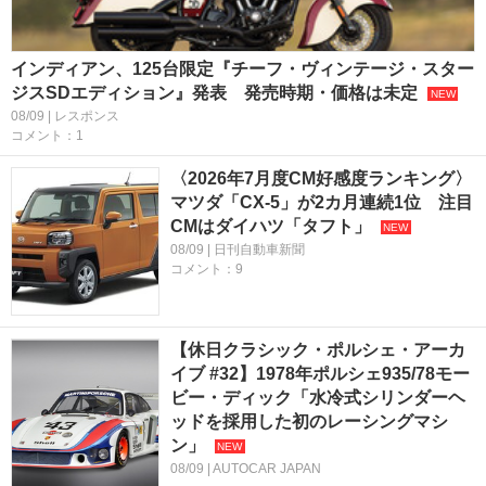
インディアン、125台限定『チーフ・ヴィンテージ・スター
ジスSDエディション』発表 発売時期・価格は未定
08/09 | レスポンス
コメント：1
〈2026年7月度CM好感度ランキング〉
マツダ「CX-5」が2カ月連続1位 注目
CMはダイハツ「タフト」
08/09 | 日刊自動車新聞
コメント：9
【休日クラシック・ポルシェ・アーカ
イブ #32】1978年ポルシェ935/78モー
ビー・ディック「水冷式シリンダーヘ
ッドを採用した初のレーシングマシ
ン」
08/09 | AUTOCAR JAPAN