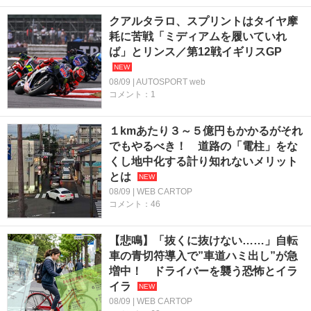
クアルタラロ、スプリントはタイヤ摩
耗に苦戦「ミディアムを履いていれ
ば」とリンス／第12戦イギリスGP
08/09 | AUTOSPORT web
コメント：1
１kmあたり３～５億円もかかるがそれ
でもやるべき！ 道路の「電柱」をな
くし地中化する計り知れないメリット
とは
08/09 | WEB CARTOP
コメント：46
【悲鳴】「抜くに抜けない……」自転
車の青切符導入で”車道ハミ出し”が急
増中！ ドライバーを襲う恐怖とイラ
イラ
08/09 | WEB CARTOP