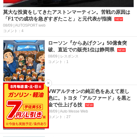
莫大な投資をしてきたアストンマーティン。苦戦の原因は
「F1での成功を急ぎすぎたこと」と元代表が指摘
08/09 | AUTOSPORT web
コメント：4
ローソン『からあげクン』50億食突
破、直近での販売1位は静岡県
08/09 | レスポンス
コメント：1
VWアルテオンの純正色をあえて差し
色に。トヨタ「アルファード」を黒と
金で仕上げる技
08/09 | Auto Messe Web
コメント：27