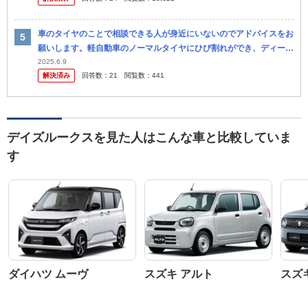
した。そ...
車のタイヤのことで相談できる人が身近にいないのでアドバイスをお
願いします。軽自動車のノーマルタイヤにひび割れができ、ディーラ
ーで4本交換で8万円と言われて高くて驚きました。 オートバックス
2025.6.9
解決済み
回答数：
21
閲覧数：
441
のよう...
デイズルークスを見た人はこんな車と比較していま
す
ダイハツ ムーヴ
スズキ アルト
スズ