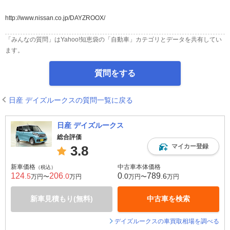
http://www.nissan.co.jp/DAYZROOX/
「みんなの質問」はYahoo!知恵袋の「自動車」カテゴリとデータを共有してい
ます。
質問をする
日産 デイズルークスの質問一覧に戻る
日産 デイズルークス
総合評価
マイカー登録
3.8
新車価格
中古車本体価格
（税込）
124
206
0
789
.5
.0
.0
.6
万円〜
万円
万円〜
万円
新車見積もり(無料)
中古車を検索
デイズルークスの車買取相場を調べる