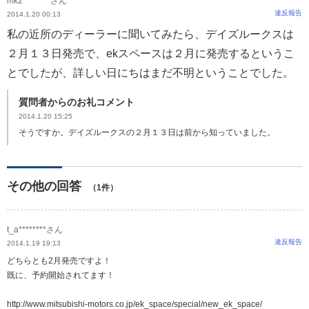
mk2********さん
違反報告
2014.1.20 00:13
私の近所のディーラーに聞いてみたら、デイズルークスは
２月１３日発売で、ekスペースは２月に発売するというこ
とでしたが、詳しい日にちはまだ不明ということでした。
質問者からのお礼コメント
2014.1.20 15:25
そうですか。デイズルークスの２月１３日は前から知っていました。
その他の回答
（1件）
t_a********さん
違反報告
2014.1.19 19:13
どちらとも2月発売ですよ！
既に、予約開始されてます！
http://www.mitsubishi-motors.co.jp/ek_space/special/new_ek_space/