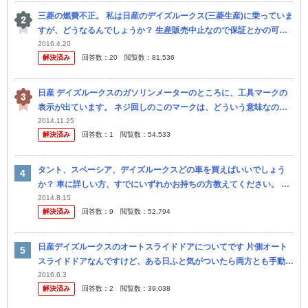
三菱の燃費不正。 私は日産のデイズルークス(三菱生産)に乗っていま
すが、どうなるんでしょうか？ 生産販売中止なので保証とかの可能
性はありますか？
2016.4.20
解決済み
回答数：
20
閲覧数：
81,536
日産 デイズルークスのガソリンメーターのところに、工具マークの
表示が出ています。 ネジ回しのこのマークは、どういう意味なので
しょうか？ よろしくお願いいたします。 nissan デイズルー クス
2014.11.25
解決済み
回答数：
1
閲覧数：
54,533
タント、スペーシア、デイズルークスどの車を買えばいいでしょう
か？ 車に詳しい方、すでにいずれかお持ちの方教えてください。 現
在普通車(アベンシス)に乗っていますが増車を考えています。 家族構
2014.8.15
解決済み
回答数：
9
閲覧数：
52,794
成は...
日産デイズルークスのオートスライドドアについてです 片側オート
スライドドアなんですけど、ある日ふと気がついたら両方とも手動に
なってました。 ドアの取っ手のところにボタン、運転席のペットボ
2016.6.3
解決済み
回答数：
2
閲覧数：
39,038
トル置...