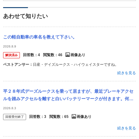
あわせて知りたい
この軽自動車の車名を教えて下さい。
2026.8.9
回答数：
4
閲覧数：
46
画像あり
解決済み
ベストアンサー：
日産・デイズルークス・ハイウェイスターですね。
続きを見る
平２８年式デーズルークスを乗って居ますが、最近ブレーキアクセ
ルを踏みアクセルを離すと白いバッテリーマークが付きます。何故
ですか？教えてください ※carview!から投稿された日産 デイズルー
2026.8.3
ク...
回答数：
3
閲覧数：
65
画像あり
回答受付終了
続きを見る