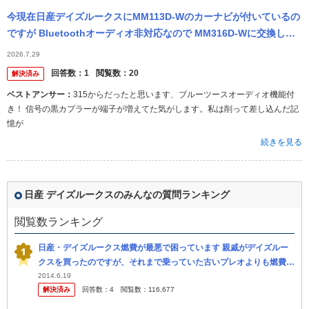
今現在日産デイズルークスにMM113D-Wのカーナビが付いているの
ですが Bluetoothオーディオ非対応なので MM316D-Wに交換しよ
うと思ってるのですが、接続する配線やカプラの状態など...
2026.7.29
回答数：
1
閲覧数：
20
解決済み
ベストアンサー：
315からだったと思います、ブルーツースオーディオ機能付
き！ 信号の黒カプラーが端子が増えてた気がします。私は削って差し込んだ記
憶が
続きを見る
日産 デイズルークスのみんなの質問ランキング
閲覧数ランキング
日産・デイズルークス燃費が最悪で困っています 親戚がデイズルー
クスを買ったのですが、それまで乗っていた古いプレオよりも燃費が
悪いらしく乗ってみましたが余りの燃費の悪さに困っています。 カ
2014.6.19
解決済み
回答数：
4
閲覧数：
116,677
タログ...