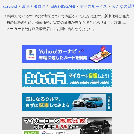
carview!
新車カタログ
日産(NISSAN)
デイズルークス
みんなの質問
※ 掲載しているすべての情報について保証をいたしかねます。新車価格は発売
時の価格のため、掲載価格と実際の価格が異なる場合があります。詳細は、
メーカーまたは取扱販売店にてお問い合わせください。