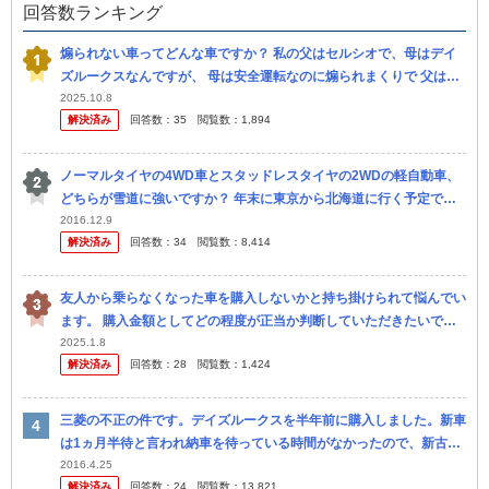
回答数ランキング
煽られない車ってどんな車ですか？ 私の父はセルシオで、母はデイ
ズルークスなんですが、 母は安全運転なのに煽られまくりで 父は煽
りまくって暴走してます 車種？によって違うのでしょうか。
2025.10.8
解決済み
回答数：
35
閲覧数：
1,894
ノーマルタイヤの4WD車とスタッドレスタイヤの2WDの軽自動車、
どちらが雪道に強いですか？ 年末に東京から北海道に行く予定で
す。大洗から北海道に渡るつもりです。 ノーマルタイヤのハリアー
2016.12.9
解決済み
回答数：
34
閲覧数：
8,414
とスタ...
友人から乗らなくなった車を購入しないかと持ち掛けられて悩んでい
ます。 購入金額としてどの程度が正当か判断していただきたいで
す。 日産 デイズルークスハイウェスター 2014年 （ターボなし）
2025.1.8
解決済み
回答数：
28
閲覧数：
1,424
ド...
三菱の不正の件です。デイズルークスを半年前に購入しました。新車
は1ヵ月半待と言われ納車を待っている時間がなかったので、新古車
で購入しました。 日産で購入にあたり、ディーラーにて商談もしま
2016.4.25
解決済み
回答数：
24
閲覧数：
13,821