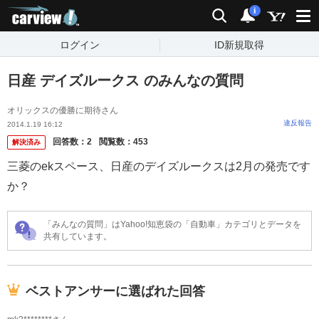
carview!
検索
通知
i
ログイン
ID新規取得
日産 デイズルークス のみんなの質問
オリックスの優勝に期待さん
違反報告
2014.1.19 16:12
回答数：
2
閲覧数：
453
解決済み
三菱のekスペース、日産のデイズルークスは2月の発売です
か？
「みんなの質問」はYahoo!知恵袋の「自動車」カテゴリとデータを
共有しています。
ベストアンサーに選ばれた回答