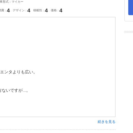
車形式：マイカー
4
4
4
4
燃費
デザイン
積載性
価格
シエンタよりも広い。
いですが...。
続きを見る