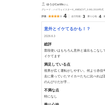
ゆう@Carlife
さん
グレード：ハイウェイスターX_4WD(CVT_0.66) 2016年式
4
3
4
評価
走行性能
乗り心地
意外とイケてるかも！？
2026.6.3
総評
普段使いはもちろん意外と遠出もこなし
イケてます
満足している点
視界が広く運転がしやすい。何より赤信
去に乗っていたマイカーたちに比べれば遥
のんびりだが手...
不満な点
特になし
乗り心地