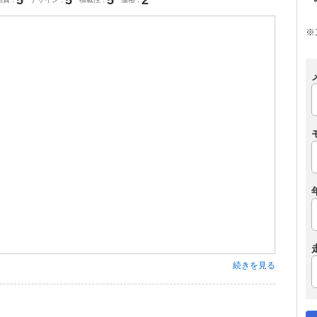
5
5
5
2
※
続きを見る