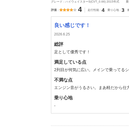
グレード：ハイウェイスターS(CVT_0.66) 2015年式
乗
4
4
3
評価
走行性能
乗り心地
良い感じです！
2026.6.25
総評
足として優秀です！
満足している点
2列目が何気に広い。メインで乗ってる
不満な点
エンジン音がうるさい。まあ軽だから仕方な
乗り心地
-