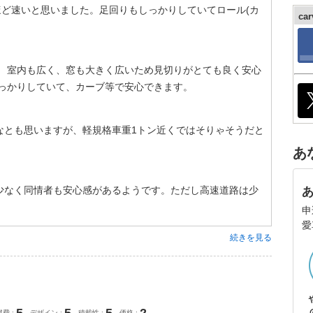
ほど速いと思いました。足回りもしっかりしていてロール(カ
ca
。 室内も広く、窓も大きく広いため見切りがとても良く安心
しっかりしていて、カーブ等で安心できます。
なとも思いますが、軽規格車重1トン近くではそりゃそうだと
あ
少なく同情者も安心感があるようです。ただし高速道路は少
申
愛
続きを見る
燃費
デザイン
積載性
価格