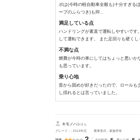
ボは(今時の軽自動車全般も)十分すぎる
ーブのふらつき)も抑...
満足している点
ハンドリングが素直で運転しやすいです
して運転できます。 また足回りも硬く
不満な点
燃費が今時の車にしてはちょっと悪いか
も思っています。
乗り心地
昔から固めが好きだったので、ロールも
し揺れるとは言っていました。
キモノハシ
さん
グレード：- 2014年式
乗車形式：家族所有
2
評価
走行性能
乗り心地