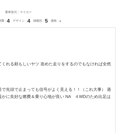
乗車形式：マイカー
4
4
5
-
燃費
デザイン
積載性
価格
てくれる頼もしいヤツ 攻めた走りをするのでもなければ全然
号で先頭で止まっても信号がよく見える！！（これ大事） 過
かに良好な燃費＆乗り心地が良い NA ４WDのため出足は