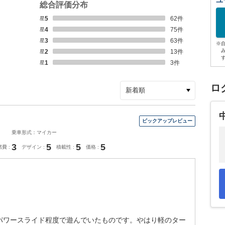
ユ
総合評価分布
星5
62
件
星4
75
件
星3
63
件
※
星2
13
件
星1
3
件
ロ
乗車形式：マイカー
3
5
5
5
燃費
デザイン
積載性
価格
パワースライド程度で遊んでいたものです。やはり軽のター