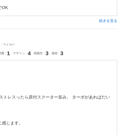
OK
続きを見る
：マイカー
1
4
3
3
燃費
デザイン
積載性
価格
ストレスったら原付スクーター並み。 ターボがあればだい
に感じます。