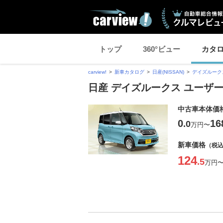
トップ
360°ビュー
カタ
carview!
新車カタログ
日産(NISSAN)
デイズルーク
日産 デイズルークス ユーザ
中古車本体価
0
16
.0
万円
〜
新車価格
（税
124
.5
万円