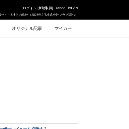
ログイン
[
新規取得
]
Yahoo! JAPAN
サイト5社との比較（2026年2月株式会社プラグ調べ）
オリジナル記事
マイカー