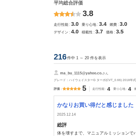
平均総合評価
3.8
3.0
3.4
3.0
走行性能
乗り心地
燃費
4.0
3.7
3.5
デザイン
積載性
価格
216
件中 1 ～ 20 件を表示
ma_bu_1115@yahoo.co.
さん
グレード：ハイウェイスターG ターボ(CVT_0.66) 2018年式
5
4
4
評価
走行性能
乗り心地
かなりお買い得だと感じました
2025.12.14
総評
体を壊すまで、マニュアルミッションで