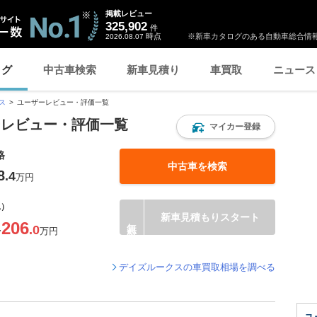
掲載レビュー
325,902
件
時点
※新車カタログのある自動車総合情報
2026.08.07
ログ
中古車検索
新車見積り
車買取
ニュース
ス
ユーザーレビュー・評価一覧
ーレビュー・評価一覧
マイカー登録
格
中古車を検索
8
.4
万円
込）
新車見積もりスタート
206
.0
〜
万円
デイズルークスの車買取相場を調べる