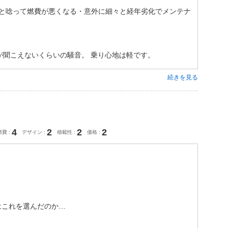
ると唸って燃費が悪くなる・意外に細々と経年劣化でメンテナ
が聞こえないくらいの騒音。 乗り心地は軽です。
続きを見る
4
2
2
2
燃費
デザイン
積載性
価格
はこれを選んだのか…