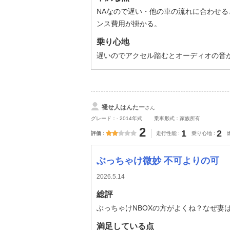
NAなので遅い・他の車の流れに合わせ
ンス費用が掛かる。
乗り心地
遅いのでアクセル踏むとオーディオの音
褪せ人はんたー
さん
グレード：- 2014年式
乗車形式：家族所有
2
1
2
評価
走行性能
乗り心地
ぶっちゃけ微妙 不可よりの可
2026.5.14
総評
ぶっちゃけNBOXの方がよくね？なぜ妻
満足している点