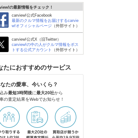
rview!の最新情報をチェック！
carview!公式Facebook
最新のクルマ情報をお届けするcarvie
w!オフィシャルページ
（外部サイト）
carview!公式X（旧Twitter）
carview!の中の人がクルマ情報をポス
トする公式アカウント
（外部サイト）
なたにおすすめのサービス
あなたの愛車、今いくら？
込み
最短3時間後
に
最大20社
から
車の査定結果をWebでお知らせ！