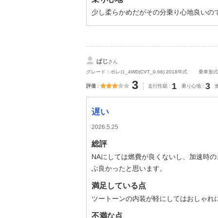
少し柔らかめだがその分乗り心地良いので
ぱじ
さん
グレード：ボレロ_4WD(CVT_0.66) 2018年式
乗車形式
3
1
3
評価
走行性能
乗り心地
遅い
2026.5.25
総評
NAにしては燃費が良くないし、加速時の
ぶ良かったと思います。
満足している点
ツートーンの内装が軽にしてはおしゃれ
不満な点