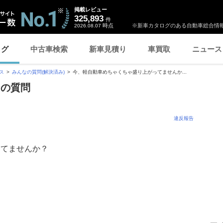
掲載レビュー
325,893
件
時点
※新車カタログのある自動車総合情報
2026.08.07
ログ
中古車検索
新車見積り
車買取
ニュース
ス
みんなの質問(解決済み)
今、軽自動車めちゃくちゃ盛り上がってませんか...
なの質問
違反報告
ってませんか？