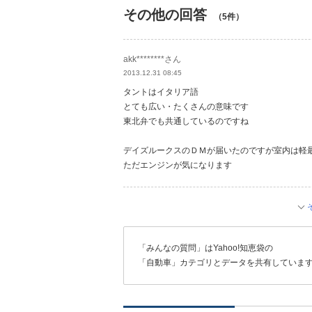
その他の回答
（5件）
akk********さん
2013.12.31 08:45
タントはイタリア語
とても広い・たくさんの意味です
東北弁でも共通しているのですね
デイズルークスのＤＭが届いたのですが室内は軽
ただエンジンが気になります
「みんなの質問」はYahoo!知恵袋の
「自動車」カテゴリとデータを共有していま