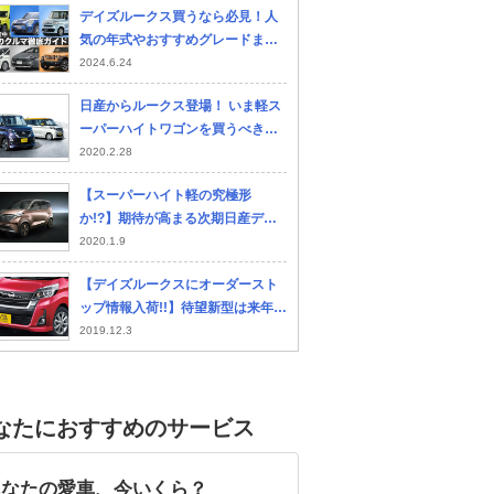
デイズルークス買うなら必見！人
気の年式やおすすめグレードまで
【人気のクルマ中古購入ガイド】
2024.6.24
日産からルークス登場！ いま軽ス
ーパーハイトワゴンを買うべき、
たった一つの理由とは？
2020.2.28
【スーパーハイト軽の究極形
か!?】期待が高まる次期日産デイ
ズルークス衝撃の中身を徹底予測
2020.1.9
【デイズルークスにオーダースト
ップ情報入荷!!】待望新型は来年3
月発売＆三菱はeKスペースクロス
2019.12.3
投入!!!
なたにおすすめのサービス
あなたの愛車、今いくら？