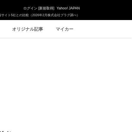
ログイン
[
新規取得
]
Yahoo! JAPAN
サイト5社との比較（2026年2月株式会社プラグ調べ）
オリジナル記事
マイカー