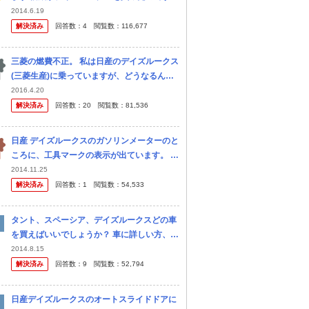
が、それまで乗っていた古いプレオよりも燃
2014.6.19
費が悪いらしく乗ってみましたが余りの燃費
解決済み
回答数：
4
閲覧数：
116,677
の悪さに困っています。 カタログ...
三菱の燃費不正。 私は日産のデイズルークス
(三菱生産)に乗っていますが、どうなるんで
しょうか？ 生産販売中止なので保証とかの可
2016.4.20
能性はありますか？
解決済み
回答数：
20
閲覧数：
81,536
日産 デイズルークスのガソリンメーターのと
ころに、工具マークの表示が出ています。 ネ
ジ回しのこのマークは、どういう意味なので
2014.11.25
しょうか？ よろしくお願いいたします。 nis
解決済み
回答数：
1
閲覧数：
54,533
san デイズルー クス
タント、スペーシア、デイズルークスどの車
を買えばいいでしょうか？ 車に詳しい方、す
でにいずれかお持ちの方教えてください。 現
2014.8.15
在普通車(アベンシス)に乗っていますが増車
解決済み
回答数：
9
閲覧数：
52,794
を考えています。 家族構成は...
日産デイズルークスのオートスライドドアに