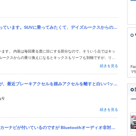
クスからの乗り換えです。試乗したところ、どちらも良くて迷っています。 内装はキックスが気に入ったのですが、機能...
います。 内装は毎回乗る度に目にする部分なので、そういう点ではキッ
ズルークスからの乗り換えになるとキックスもリーフも別物ですが、リー
で使い勝手は大きく異なります。 ガソリンからEVへの乗り換えは色々
続きを見る
Fa
ね。 自分はデイズルーク...
マ
白いバッテリーマークが付きます。何故ですか？教えてください ※carview!から投稿された日産 デイズルーク...
あり
続きを見る
oothオーディオ非対応なので MM316D-Wに交換しようと思ってるのですが、接続する配線やカプラの状態など...