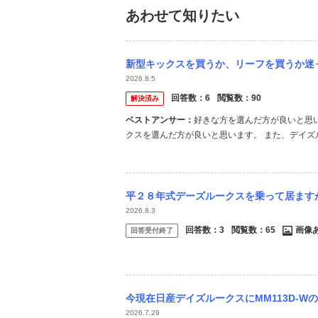
あわせて知りたい
新型キックスを買うか、リーフを買うか迷っています。SUVに乗ってみたくて、デイズルー
2026.8.5
回答数：
6
閲覧数：
90
解決済み
ベストアンサー：
好きな方を選んだ方が良いと思
クスを選んだ方が良いと思います。 また、デイ
フは電気自動車で、キックスはハイブリッド車なの
と環境が変わる為、良く勉強してからの方が良いです
平２８年式デーズルークスを乗って居ますが、最近ブレーキアクセルを踏みアクセルを離すと
2026.8.3
回答数：
3
閲覧数：
65
画像
回答受付終了
今現在日産デイズルークスにMM113D-Wのカーナビが付いているのですが Bluet
2026.7.29