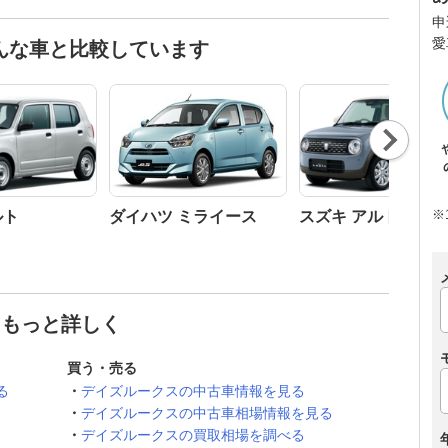
申
愛
んな車と比較しています
Nex
t
※
ルト
ダイハツ ミライース
スズキ アルトラパン
てもっと詳しく
買う・売る
る
デイズルークスの中古車情報を見る
デイズルークスの中古車相場情報を見る
デイズルークスの買取相場を調べる