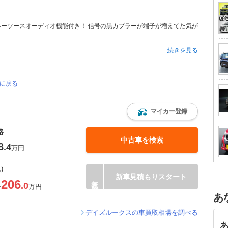
ルーツースオーディオ機能付き！ 信号の黒カプラーが端子が増えてた気が
続きを見る
ジに戻る
マイカー登録
格
中古車を検索
8
.4
万円
込）
新車見積もりスタート
206
.0
〜
万円
あ
デイズルークスの車買取相場を調べる