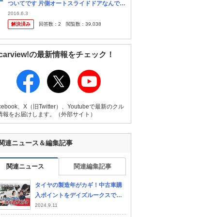
ついてです 片側オートスライドドアなんです
けど、ある日ふと気がついたら両方とも手動
2016.6.3
になってました。 ドアの取っ手のところにボ
解決済み
回答数：
2
閲覧数：
39,038
タン、運転席のペットボトル置...
carview!の最新情報をチェック！
cebook、X（旧Twitter）、Youtubeで最新のクル
情報をお届けします。（外部サイト）
関連ニュース＆編集記事
関連ニュース
関連編集記事
タイヤの製造年がカギ！中古車購
入ポイントをデイズルークスでチ
ェック！【グー鑑定団 ＃12】
2024.9.11