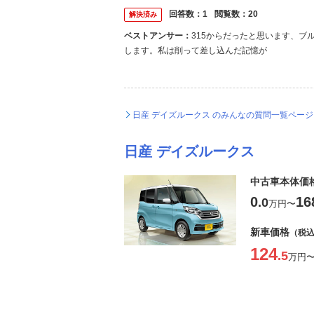
回答数：
1
閲覧数：
20
解決済み
ベストアンサー：
315からだったと思います、ブ
します。私は削って差し込んだ記憶が
日産 デイズルークス のみんなの質問一覧ペー
日産 デイズルークス
中古車本体価
0
16
.0
万円
〜
新車価格
（税
124
.5
万円