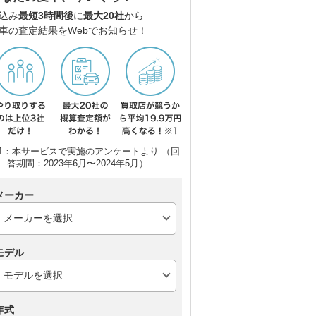
込み
最短3時間後
に
最大20社
から
車の査定結果をWebでお知らせ！
1：本サービスで実施のアンケートより （回
ダイハツ ムーヴキャン
ホンダ N-ONE
三菱
答期間：2023年6月〜2024年5月）
バス
メーカー
モデル
年式