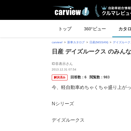
トップ
360°ビュー
カタ
carview!
新車カタログ
日産(NISSAN)
デイズルーク
日産 デイズルークス のみん
ID非表示さん
2013.12.31 07:54
回答数：
6
閲覧数：
983
解決済み
今、軽自動車めちゃくちゃ盛り上が
Nシリーズ
デイズルークス