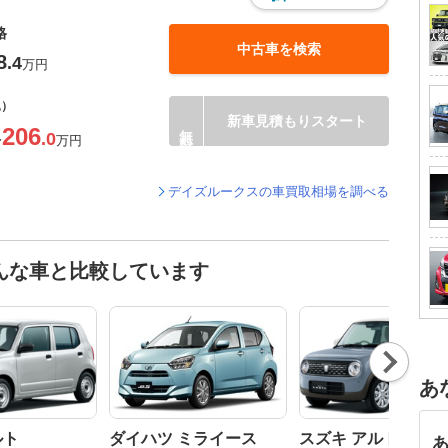
格
中古車を検索
8
.4
万円
込）
新車見積もりスタート
206
.0
〜
万円
デイズルークスの車買取相場を調べる
んな車と比較しています
Nex
t
あ
ルト
ダイハツ ミライース
スズキ アルトラパン