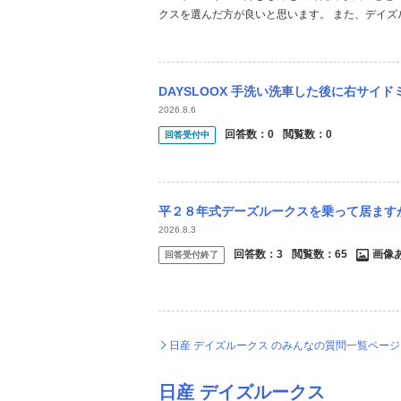
クスを選んだ方が良いと思います。 また、デイ
フは電気自動車で、キックスはハイブリッド車なの
と環境が変わる為、良く勉強してからの方が良いです
DAYSLOOX 手洗い洗車した後に右サイドミラーが3割しか開かなくなりました。 こ
2026.8.6
回答数：
0
閲覧数：
0
回答受付中
平２８年式デーズルークスを乗って居ますが、最近ブレーキアクセルを踏みアクセルを離すと
2026.8.3
回答数：
3
閲覧数：
65
画像
回答受付終了
日産 デイズルークス のみんなの質問一覧ペー
日産 デイズルークス