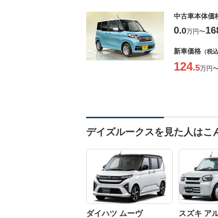
中古車本体価
0
16
.0
万円
〜
新車価格
（税
124
.5
万円
デイズルークスを見た人はこ
ダイハツ ムーヴ
スズキ ア