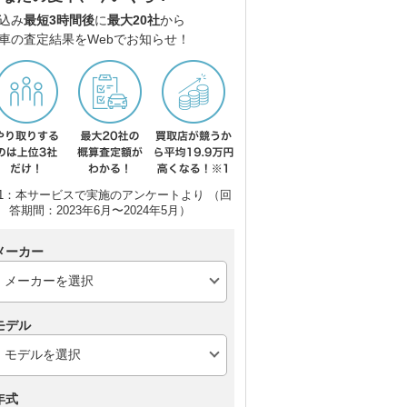
バス
込み
最短3時間後
に
最大20社
から
車の査定結果をWebでお知らせ！
1：本サービスで実施のアンケートより （回
答期間：2023年6月〜2024年5月）
メーカー
モデル
年式