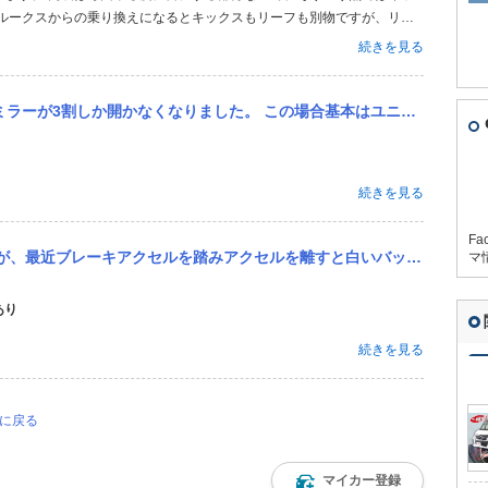
ズルークスからの乗り換えになるとキックスもリーフも別物ですが、リー
で使い勝手は大きく異なります。 ガソリンからEVへの乗り換えは色々
続きを見る
ね。 自分はデイズルーク...
の場合基本はユニット交換になりますか？ ネットで色々調べたら（中身の部品だけ交換も可能）とも記載されてました。...
続きを見る
Fa
白いバッテリーマークが付きます。何故ですか？教えてください ※carview!から投稿された日産 デイズルーク...
マ
あり
続きを見る
ジに戻る
マイカー登録