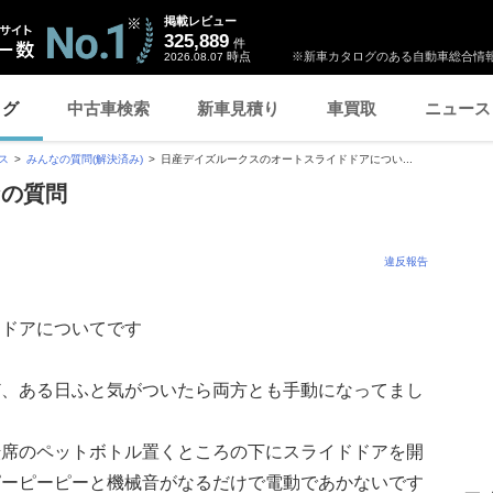
掲載レビュー
325,889
件
時点
※新車カタログのある自動車総合情報
2026.08.07
ログ
中古車検索
新車見積り
車買取
ニュース
ス
みんなの質問(解決済み)
日産デイズルークスのオートスライドドアについ...
なの質問
違反報告
ドドアについてです
ど、ある日ふと気がついたら両方とも手動になってまし
転席のペットボトル置くところの下にスライドドアを開
ピーピーピーと機械音がなるだけで電動であかないです