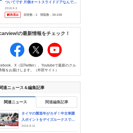
ついてです 片側オートスライドドアなんです
けど、ある日ふと気がついたら両方とも手動
2016.6.3
になってました。 ドアの取っ手のところにボ
解決済み
回答数：
2
閲覧数：
39,038
タン、運転席のペットボトル置...
carview!の最新情報をチェック！
cebook、X（旧Twitter）、Youtubeで最新のクル
情報をお届けします。（外部サイト）
関連ニュース＆編集記事
関連ニュース
関連編集記事
タイヤの製造年がカギ！中古車購
入ポイントをデイズルークスでチ
ェック！【グー鑑定団 ＃12】
2024.9.11