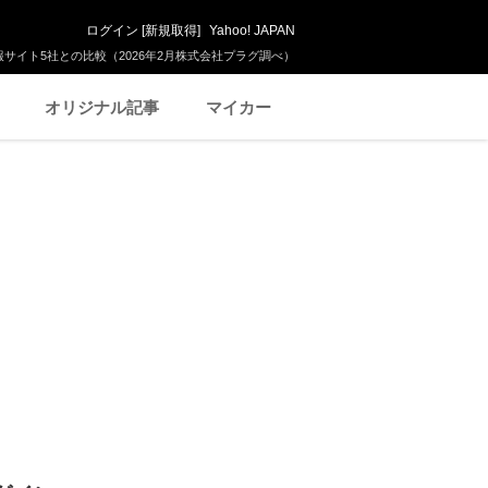
ログイン
[
新規取得
]
Yahoo! JAPAN
サイト5社との比較（2026年2月株式会社プラグ調べ）
オリジナル記事
マイカー