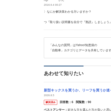
ngr********さん
2016.6.4 00:27
〉なにか解決策わかる方いますか？
つ『取り扱い説明書を自分で『熟読』しましょう
「みんなの質問」はYahoo!知恵袋の
「自動車」カテゴリとデータを共有していま
あわせて知りたい
新型キックスを買うか、リーフを買うか迷っています。SUVに乗ってみたくて、デイズルー
2026.8.5
回答数：
6
閲覧数：
90
解決済み
ベストアンサー：
好きな方を選んだ方が良いと思