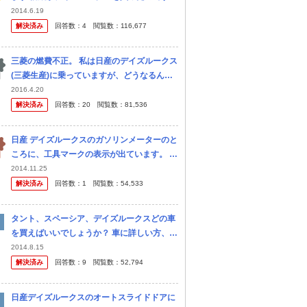
が、それまで乗っていた古いプレオよりも燃
2014.6.19
費が悪いらしく乗ってみましたが余りの燃費
解決済み
回答数：
4
閲覧数：
116,677
の悪さに困っています。 カタログ...
三菱の燃費不正。 私は日産のデイズルークス
(三菱生産)に乗っていますが、どうなるんで
しょうか？ 生産販売中止なので保証とかの可
2016.4.20
能性はありますか？
解決済み
回答数：
20
閲覧数：
81,536
日産 デイズルークスのガソリンメーターのと
ころに、工具マークの表示が出ています。 ネ
ジ回しのこのマークは、どういう意味なので
2014.11.25
しょうか？ よろしくお願いいたします。 nis
解決済み
回答数：
1
閲覧数：
54,533
san デイズルー クス
タント、スペーシア、デイズルークスどの車
を買えばいいでしょうか？ 車に詳しい方、す
でにいずれかお持ちの方教えてください。 現
2014.8.15
在普通車(アベンシス)に乗っていますが増車
解決済み
回答数：
9
閲覧数：
52,794
を考えています。 家族構成は...
日産デイズルークスのオートスライドドアに