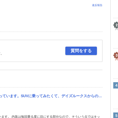
違反報告
』
質問をする
す。
クスからの乗り換えです。試乗したところ、どちらも良くて迷っています。 内装はキックスが気に入ったのですが、機能...
います。 内装は毎回乗る度に目にする部分なので、そういう点ではキッ