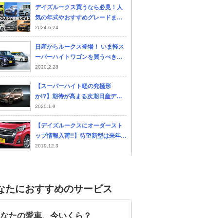
デイズルークス買うなら必見！人
気の年式やおすすめグレードまで
【人気のクルマ中古購入ガイド】
2024.6.24
日産からルークス登場！ いま軽ス
ーパーハイトワゴンを買うべき、
たった一つの理由とは？
2020.2.28
【スーパーハイト軽の究極形
か!?】期待が高まる次期日産デイ
ズルークス衝撃の中身を徹底予測
2020.1.9
【デイズルークスにオーダースト
ップ情報入荷!!】待望新型は来年3
月発売＆三菱はeKスペースクロス
2019.12.3
投入!!!
なたにおすすめのサービス
ダイハツ ムーヴキャン
ホンダ N-ONE
三菱
あなたの愛車、今いくら？