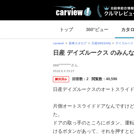
トップ
360°ビュー
カタ
carview!
新車カタログ
日産(NISSAN)
デイズルーク
日産 デイズルークス のみん
zee********さん
2016.6.3 23:27
回答数：
2
閲覧数：
40,596
解決済み
日産デイズルークスのオートスライ
片側オートスライドドアなんですけ
た。
ドアの取っ手のところにボタン、運
けるボタンがあって、それを押すと