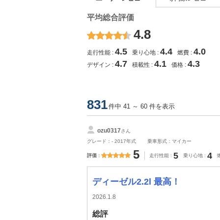
平均総合評価
4.8
4.5
4.4
4.0
走行性能
乗り心地
燃費
4.7
4.1
4.3
デザイン
積載性
価格
831
件中 41 ～ 60 件を表示
ozu0317
さん
グレード：- 2017年式
乗車形式：マイカー
5
5
4
評価
走行性能
乗り心地
ディーゼル2.2l 最高！
2026.1.8
総評