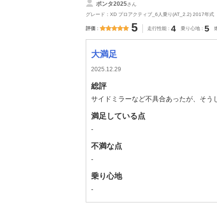
ポンタ2025
さん
グレード：XD プロアクティブ_6人乗り(AT_2.2) 2017年式
5
4
5
評価
走行性能
乗り心地
大満足
2025.12.29
総評
サイドミラーなど不具合あったが、そう
満足している点
-
不満な点
-
乗り心地
-