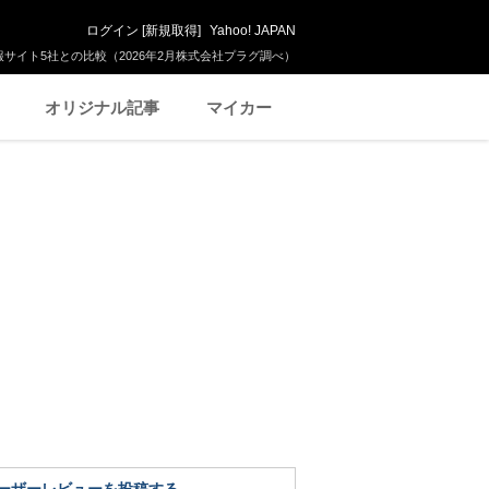
ログイン
[
新規取得
]
Yahoo! JAPAN
サイト5社との比較（2026年2月株式会社プラグ調べ）
オリジナル記事
マイカー