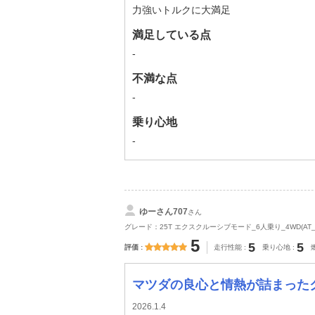
力強いトルクに大満足
満足している点
-
不満な点
-
乗り心地
-
ゆーさん707
さん
グレード：25T エクスクルーシブモード_6人乗り_4WD(AT_2.
5
5
5
評価
走行性能
乗り心地
マツダの良心と情熱が詰まった
2026.1.4