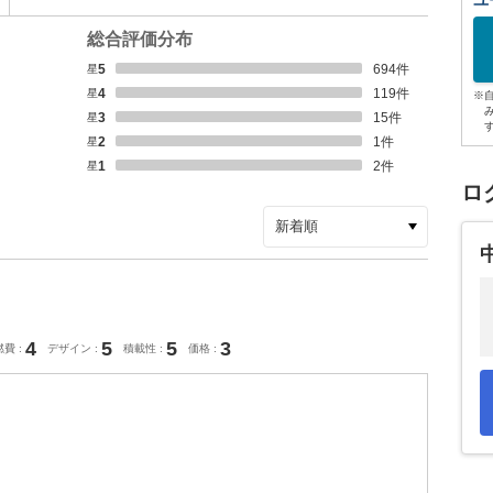
ユ
総合評価分布
星5
694
件
星4
119
件
※
星3
15
件
星2
1
件
星1
2
件
ロ
4
5
5
3
燃費
デザイン
積載性
価格