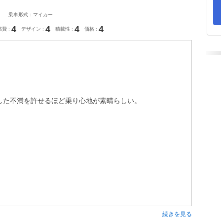
乗車形式：マイカー
4
4
4
4
燃費
デザイン
積載性
価格
した不満を許せるほど乗り心地が素晴らしい。
続きを見る