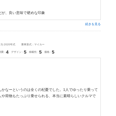
だが、良い意味で硬めな印象
続きを見る
) 2020年式
乗車形式：マイカー
4
5
5
5
燃費
デザイン
積載性
価格
んかなーというのは全くの杞憂でした。1人でゆったり乗って
人や荷物もたっぷり乗せられる、本当に素晴らしいクルマで