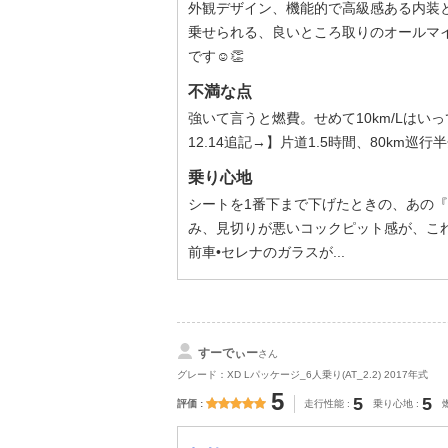
外観デザイン、機能的で高級感ある内装
乗せられる、良いところ取りのオールマ
です☺️👏
不満な点
強いて言うと燃費。せめて10km/Lはい
12.14追記→】片道1.5時間、80km巡
乗り心地
シートを1番下まで下げたときの、あの
み、見切りが悪いコックピット感が、こ
前車•セレナのガラスが...
すーでぃー
さん
グレード：XD Lパッケージ_6人乗り(AT_2.2) 2017年式
5
5
5
評価
走行性能
乗り心地