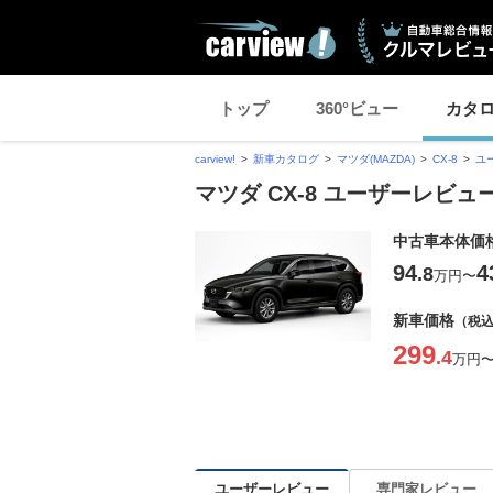
トップ
360°ビュー
カタ
carview!
新車カタログ
マツダ(MAZDA)
CX-8
ユ
マツダ CX-8 ユーザーレビュ
中古車本体価
94
4
.8
万円
〜
新車価格
（税
299
.4
万円
ユーザーレビュー
専門家レビュー