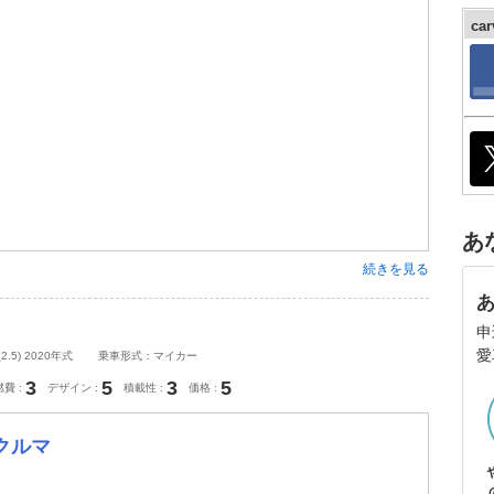
ca
あ
続きを見る
申
愛
5) 2020年式
乗車形式：マイカー
3
5
3
5
燃費
デザイン
積載性
価格
クルマ