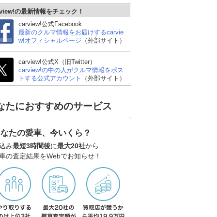
rview!の最新情報をチェック！
carview!公式Facebook
最新のクルマ情報をお届けするcarvie
w!オフィシャルページ
（外部サイト）
carview!公式X（旧Twitter）
carview!の中の人がクルマ情報をポス
トする公式アカウント
（外部サイト）
なたにおすすめのサービス
あなたの愛車、今いくら？
込み
最短3時間後
に
最大20社
から
車の査定結果をWebでお知らせ！