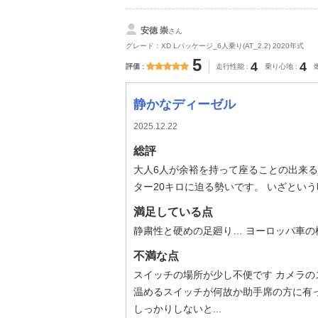
安徳 崇
さん
グレード：XD Lパッケージ_6人乗り(AT_2.2) 2020年式
5
4
4
評価
走行性能
乗り心地
静かなディーゼル
2025.12.22
総評
大人6人が余裕を持って座ることの出来る
ター20キロに迫る勢いです。 いざとい
満足している点
静粛性と硬めの足廻り… ヨーロッパ車の
不満な点
スイッチの場所が少し不便です カメラ
温めるスイッチが何故か助手席の方に有
しっかりしないと...