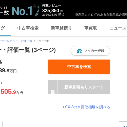
掲載レビュー
325,850
件
時点
※新車カタログのある自動車総合情報
2026.08.06
ログ
中古車検索
新車見積り
車買取
ニュース
ーザーレビュー・評価一覧
3ページ目
ー・評価一覧 (3ページ)
マイカー登録
格
中古車を検索
39
.8
万円
込）
新車見積もりスタート
505
.9
〜
万円
CX-8の車買取相場を調べる