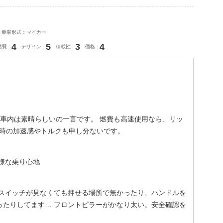
乗車形式：マイカー
4
5
3
4
燃費
デザイン
積載性
価格
車内は素晴らしいの一言です。 燃費も高速使用なら、リッ
う時の加速感やトルクも申し分ないです。
様な乗り心地
のスイッチが見なくても押せる場所で無かったり、ハンドルを
ったりしてます… フロントピラーがかなり太い。安全確認を