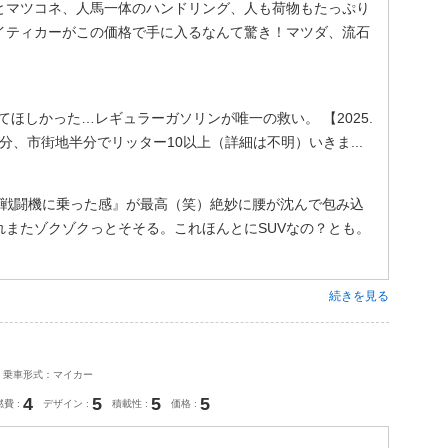
とマツコネ、人馬一体のハンドリング、人も荷物もたっぷり
イティカーがこの価格で手に入るなんて驚き！マツダ、流石
ってほしかった…レギュラーガソリンが唯一の救い。 【2025.
行半分、市街地半分でリッター10以上（詳細は不明）いきま...
『戦闘機に乗った感』が最高（笑）絶妙に腰が沈んで包み込
れまたゾクゾクっとそそる。これほんとにSUVなの？とも。
続きを見る
乗車形式：マイカー
4
5
5
5
燃費
デザイン
積載性
価格