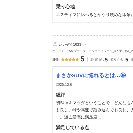
乗り心地
エスティマに比べるとかなり硬めな印象
たいぞう1023
さん
グレード：25S ブラックトーンエディション_6人乗り(AT_2.5
5
5
5
評価
走行性能
乗り心地
まさかSUVに惚れるとは…🤩
2025.12.6
総評
初SUV＆マツダということで、どんなも
も良し、峠や高速で踏み込んでも良し、
す。過去最高に満足度...
満足している点