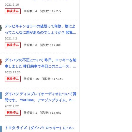
でライトがついてしまったり明るいところに
2021.2.16
出てもしばらくしないとライトが消えなかっ
解決済み
回答数：
4
閲覧数：
19,277
たりしてます。 いちばん困るの...
テレビキャンセラーの値段って何故、物によ
ってこんなに差があるのでしょうか？ 閲覧あ
りがとうございます。 ダイハツロッキーのテ
2021.4.2
レビキャンセラーを探している者です。 某社
解決済み
回答数：
3
閲覧数：
17,308
さんは データシステム社...
ダイハツの不正について 昨日、ロッキーを納
車しました 昨日納車で今日このニュース、、
正直、返品したいたいです 支払いもまだして
2023.12.20
いません 販売店に問い合わせたら、対応して
解決済み
回答数：
15
閲覧数：
17,152
もらえるのでしょうか？
ダイハツ ディスプレイオーディオについて質
問です。 YouTube、アマゾンプライム、hulu
などは観ることが可能でしょうか？ ミラーリ
2022.7.22
ング？で視聴できるとすれば、スマホの画面
解決済み
回答数：
1
閲覧数：
17,042
はつきっぱなしで...
トヨタ ライズ（ダイハツ ロッキー）につい