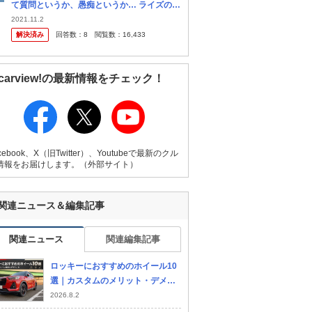
て質問というか、愚痴というか… ライズのウ
インカーの使いづらさについてです。 今まで
2021.11.2
トヨタ、日産、ホンダ、マツダやレンタカー
解決済み
回答数：
8
閲覧数：
16,433
でもスバルやスズキの車は乗っ...
carview!の最新情報をチェック！
cebook、X（旧Twitter）、Youtubeで最新のクル
情報をお届けします。（外部サイト）
関連ニュース＆編集記事
関連ニュース
関連編集記事
ロッキーにおすすめのホイール10
選｜カスタムのメリット・デメリ
ットを紹介
2026.8.2