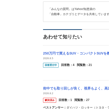
「みんなの質問」はYahoo!知恵袋の
「自動車」カテゴリとデータを共有していま
あわせて知りたい
250万円で買えるSUV・コンパクトSUVを教えてください お疲れ様です。 車が壊れ
2026.8.5
回答数：
4
閲覧数：
21
回答受付中
街中でも取り回しが良く、視界もよく、高速道路でも疲れにくい、ちょうどいい感じの車を
2026.8.2
回答数：
1
閲覧数：
27
解決済み
ベストアンサー：
ダイハツ・ロッキー（トヨタ・