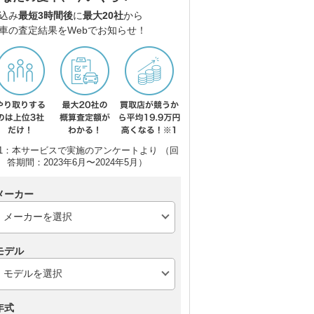
込み
最短3時間後
に
最大20社
から
車の査定結果をWebでお知らせ！
1：本サービスで実施のアンケートより （回
答期間：2023年6月〜2024年5月）
メーカー
モデル
年式