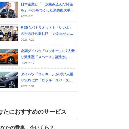
日本企業と「一歩踏み込んだ関係
を」 F-35をつくった米防衛大手、
見据える「共同開発」 日本支社長
2026.8.2
に聞いた
F-35もパトリオットも「いいよ」
の手のひら返し!? 「カネ出せカ
ネ」と欧州に手厳しいトランプ
2026.7.20
を“手玉に取った”2か国とは？
次期ダイハツ「ロッキー」に7人乗
り派生型「スペース」誕生か。全
長4.4mがもたらすSUV空間革命
2026.6.17
ダイハツ『ロッキー』が3列7人乗
りSUVに!?「ロッキースペース」
スバル フォレスター
トヨタ ハリアーハイブ
マツ
登場の可能性は
2026.5.31
リッド
なたにおすすめのサービス
あなたの愛車、今いくら？