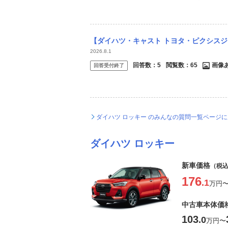
【ダイハツ・キャスト トヨタ・ピクシスジョイ 買うならどっち？】 買い物専用車とし
2026.8.1
回答数：
5
閲覧数：
65
画像
回答受付終了
ダイハツ ロッキー のみんなの質問一覧ページ
ダイハツ ロッキー
新車価格
（税
176
.1
万円
中古車本体価
103
.0
万円
〜