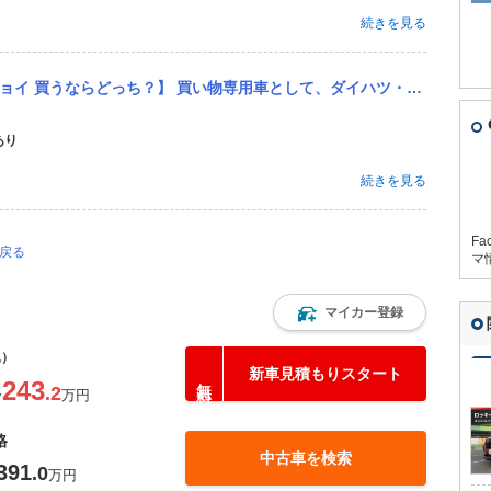
続きを見る
て、ダイハツ・キャストか、トヨタ・ピクシスジョイ（キャストのOEM車）を買おうと思います。 但し、生産は既に終...
あり
続きを見る
Fa
に戻る
マ
マイカー登録
込）
新車見積もりスタート
243
.2
〜
万円
格
中古車を検索
391
.0
万円