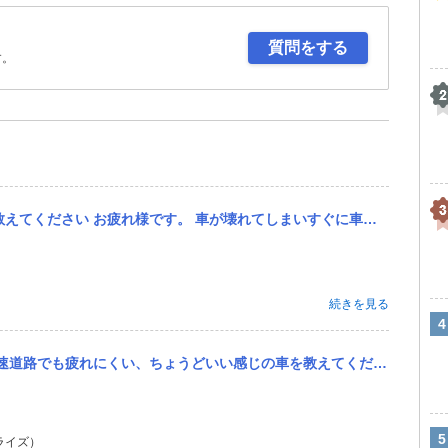
質問をする
す。
てしまいすぐに車を買わないと行けない状態ですが 250万〜300万くらいで買えるSUV・コンパクトSUVを教...
続きを見る
教えてください。 夫婦で東京-大阪間の移動が週に1回ほどあり、 それ以外は都内の幹線道路で通勤で車を使っています。
ライズ）