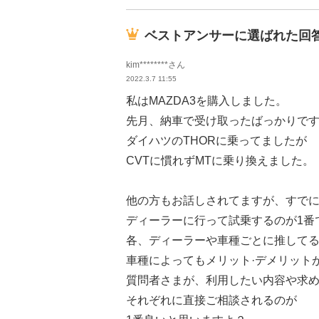
ベストアンサーに選ばれた回
kim********さん
2022.3.7 11:55
私はMAZDA3を購入しました。
先月、納車で受け取ったばっかりで
ダイハツのTHORに乗ってましたが
CVTに慣れずMTに乗り換えました。
他の方もお話しされてますが、すで
ディーラーに行って試乗するのが1番
各、ディーラーや車種ごとに推して
車種によってもメリット·デメリット
質問者さまが、利用したい内容や求
それぞれに直接ご相談されるのが