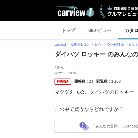
トップ
360°ビュー
カタ
carview!
新車カタログ
ダイハツ(DAIHATSU)
ロッキ
ダイハツ ロッキー のみんな
aさん
2022.3.3 20:36
回答数：
23
閲覧数：
1,260
解決済み
マツダ3、cx3、ダイハツのロッキー
この中で買うならどれですか？
「みんなの質問」はYaho