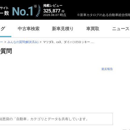
掲載レビュー
325,877
件
時点
※新車カタログのある自動車総合情報
2026.08.07
ログ
中古車検索
新車見積り
車買取
ニュース
ー
みんなの質問(解決済み)
マツダ3、cx3、ダイハツのロッキー ...
の質問
違反報告
o!知恵袋の「自動車」カテゴリとデータを共有しています。