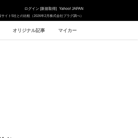
ログイン
[
新規取得
]
Yahoo! JAPAN
サイト5社との比較（2026年2月株式会社プラグ調べ）
オリジナル記事
マイカー