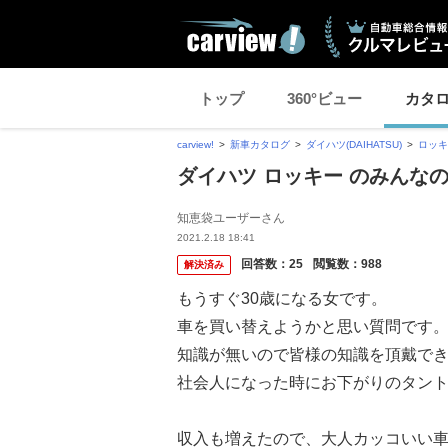
トップ
360°ビュー
カタ
carview!
新車カタログ
ダイハツ(DAIHATSU)
ロッキ
ダイハツ ロッキー のみんな
知恵袋ユーザーさん
2021.2.18 18:41
回答数：
25
閲覧数：
988
解決済み
もうすぐ30歳になる女です。
車を買い替えようかと思い質問です
知識が無いので皆様の知識を頂戴で
社会人になった時にお下がりのタント
収入も増えたので、大人カッコいい