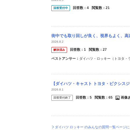
回答数：
4
閲覧数：
21
回答受付中
街中でも取り回しが良く、視界もよく、高速道路でも疲れにくい、ちょうどいい感じの車を
2026.8.2
回答数：
1
閲覧数：
27
解決済み
ベストアンサー：
ダイハツ・ロッキー（トヨタ・
【ダイハツ・キャスト トヨタ・ピクシスジョイ 買うならどっち？】 買い物専用車とし
2026.8.1
回答数：
5
閲覧数：
65
画像
回答受付終了
ダイハツ ロッキー のみんなの質問一覧ページ