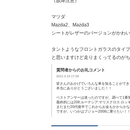
（故障注意）
マツダ
Mazda2、Mazda3
シートがレザーのバージョンがかわ
タントようなフロントガラスのタイプ
と思いますけど走りまくってるのが
質問者からのお礼コメント
2021.3.10 17:28
皆さんのおかげでいろんな車を知ることができ
本当にありがとうございました！！
ベストアンサーは迷ったのですが、調べて1番
最終的には208.ルーテシア.ヤリスクロス.ロッキ
まだまだ20代後半でこれからお金もかからかな
ですが、いつかはプジョー2008に乗りたい！