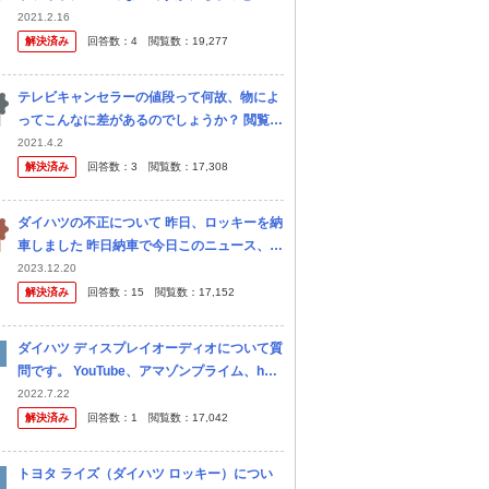
でライトがついてしまったり明るいところに
2021.2.16
出てもしばらくしないとライトが消えなかっ
解決済み
回答数：
4
閲覧数：
19,277
たりしてます。 いちばん困るの...
テレビキャンセラーの値段って何故、物によ
ってこんなに差があるのでしょうか？ 閲覧あ
りがとうございます。 ダイハツロッキーのテ
2021.4.2
レビキャンセラーを探している者です。 某社
解決済み
回答数：
3
閲覧数：
17,308
さんは データシステム社...
ダイハツの不正について 昨日、ロッキーを納
車しました 昨日納車で今日このニュース、、
正直、返品したいたいです 支払いもまだして
2023.12.20
いません 販売店に問い合わせたら、対応して
解決済み
回答数：
15
閲覧数：
17,152
もらえるのでしょうか？
ダイハツ ディスプレイオーディオについて質
問です。 YouTube、アマゾンプライム、hulu
などは観ることが可能でしょうか？ ミラーリ
2022.7.22
ング？で視聴できるとすれば、スマホの画面
解決済み
回答数：
1
閲覧数：
17,042
はつきっぱなしで...
トヨタ ライズ（ダイハツ ロッキー）につい