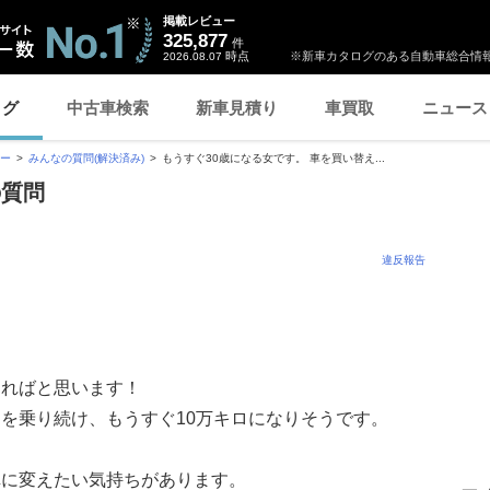
掲載レビュー
325,877
件
時点
※新車カタログのある自動車総合情報
2026.08.07
ログ
中古車検索
新車見積り
車買取
ニュース
ー
みんなの質問(解決済み)
もうすぐ30歳になる女です。 車を買い替え...
の質問
違反報告
。
きればと思います！
を乗り続け、もうすぐ10万キロになりそうです。
車に変えたい気持ちがあります。