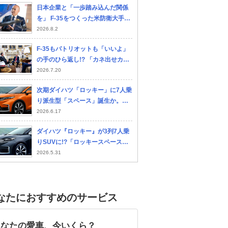
日本企業と「一歩踏み込んだ関係
を」 F-35をつくった米防衛大手、
見据える「共同開発」 日本支社長
2026.8.2
に聞いた
F-35もパトリオットも「いいよ」
の手のひら返し!? 「カネ出せカ
ネ」と欧州に手厳しいトランプ
2026.7.20
を“手玉に取った”2か国とは？
次期ダイハツ「ロッキー」に7人乗
り派生型「スペース」誕生か。全
長4.4mがもたらすSUV空間革命
2026.6.17
ダイハツ『ロッキー』が3列7人乗
りSUVに!?「ロッキースペース」
登場の可能性は
2026.5.31
なたにおすすめのサービス
あなたの愛車、今いくら？