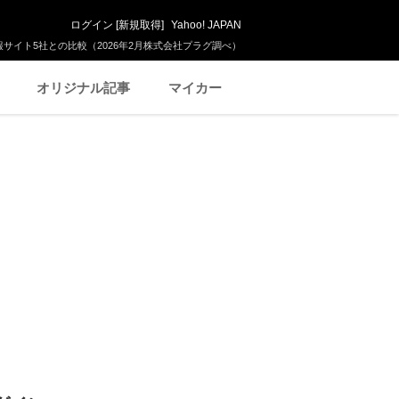
ログイン
[
新規取得
]
Yahoo! JAPAN
サイト5社との比較（2026年2月株式会社プラグ調べ）
オリジナル記事
マイカー