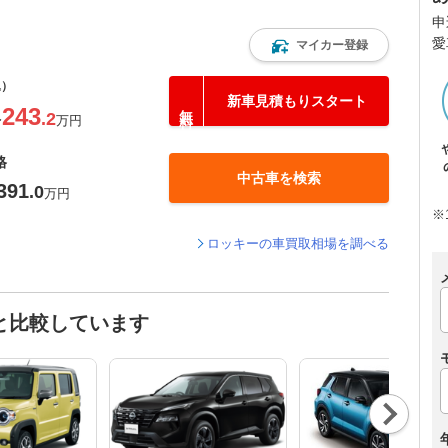
申
愛
マイカー登録
込）
新車見積もりスタート
243
.2
〜
万円
格
中古車を検索
391
.0
万円
※
ロッキーの車買取相場を調べる
と比較しています
Nex
t