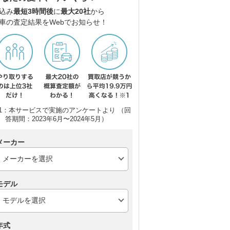
込み
最短3時間後
に
最大20社
から
車の査定結果をWebでお知らせ！
1：本サービスで実施のアンケートより （回
答期間：2023年6月〜2024年5月）
メーカー
モデル
年式