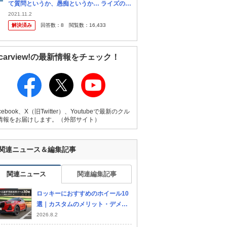
て質問というか、愚痴というか… ライズのウ
インカーの使いづらさについてです。 今まで
2021.11.2
トヨタ、日産、ホンダ、マツダやレンタカー
解決済み
回答数：
8
閲覧数：
16,433
でもスバルやスズキの車は乗っ...
carview!の最新情報をチェック！
cebook、X（旧Twitter）、Youtubeで最新のクル
情報をお届けします。（外部サイト）
関連ニュース＆編集記事
関連ニュース
関連編集記事
ロッキーにおすすめのホイール10
選｜カスタムのメリット・デメリ
ットを紹介
2026.8.2