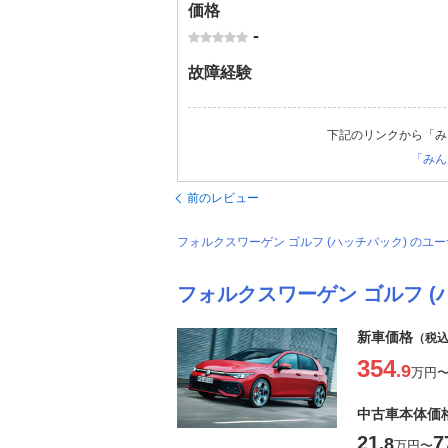
価格
-
故障経験
下記のリンクから「み
「みん
前のレビュー
フォルクスワーゲン ゴルフ (ハッチバック) の
フォルクスワーゲン ゴルフ (
新車価格
（税
354
.9
万円
中古車本体価
21
7
.8
万円
〜