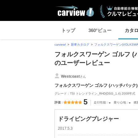
トップ
360°ビュー
カタ
carview!
新車カタログ
フォルクスワーゲン(VOLKSWA
フォルクスワーゲン ゴルフ 
のユーザーレビュー
Westcoast
さん
フォルクスワーゲン ゴルフ (ハッチバック)
グレード：TSI トレンドライン_RHD(DSG_1.4) 2008年式
5
-
-
評価
走行性能
乗り心地
燃
ドライビングプレジャー
2017.5.3