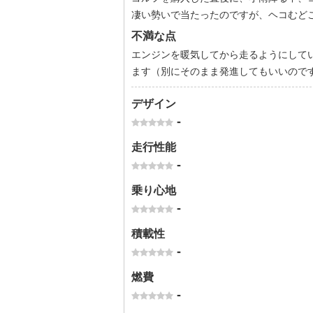
凄い勢いで当たったのですが、ヘコむど
不満な点
エンジンを暖気してから走るようにして
ます（別にそのまま発進してもいいので
デザイン
-
走行性能
-
乗り心地
-
積載性
-
燃費
-