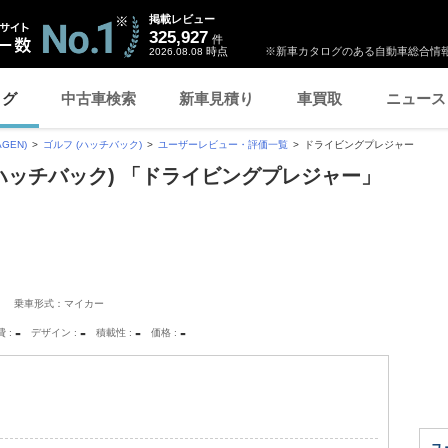
掲載レビュー
325,927
件
時点
※新車カタログのある自動車総合情報
2026.08.08
ログ
中古車検索
新車見積り
車買取
ニュース
GEN)
ゴルフ (ハッチバック)
ユーザーレビュー・評価一覧
ドライビングプレジャー
(ハッチバック) 「ドライビングプレジャー」
乗車形式：マイカー
-
-
-
-
費
デザイン
積載性
価格