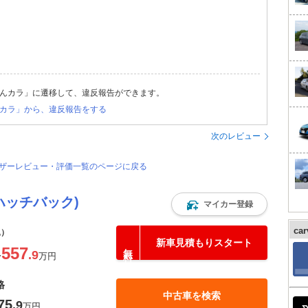
んカラ」に遷移して、違反報告ができます。
カラ」から、違反報告をする
次のレビュー
ユーザーレビュー・評価一覧のページに戻る
ハッチバック)
マイカー登録
ca
込）
新車見積もりスタート
557
.9
〜
万円
格
中古車を検索
75
.9
万円