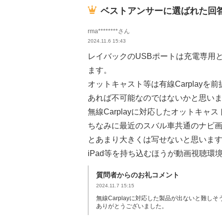
ベストアンサーに選ばれた回
rma********さん
2024.11.6 15:43
レイバックのUSBポートは充電専用と
ます。
オットキャスト等は有線Carplay
あれば不可能なのではないかと思い
無線Carplayに対応したオットキ
ちなみに最近のスバル車共通のナビ
とあまり大きくは写せないと思いま
iPad等を持ち込むほうが動画視聴環
質問者からのお礼コメント
2024.11.7 15:15
無線Carplayに対応した製品が出ないと難し
ありがとうございました。