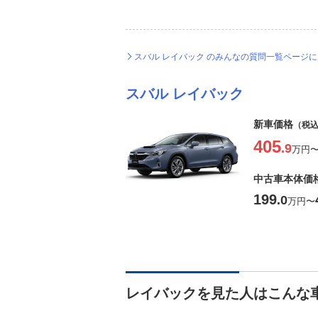
に対して現行レヴォーグは全長4755全幅1795全
なみに4代目BPレガシィと比べて若干大きくはなって
スバル レイバック のみんなの質問一覧ページ
スバル レイバック
新車価格
（税
405
.9
万円
中古車本体価
199
.0
万円
〜
レイバックを見た人はこんな