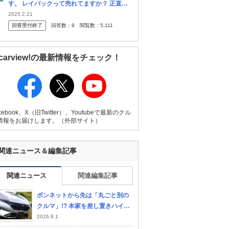
す。 レイバックって売れてますか？ 正直今
のラインナップでレイバックは選択肢に入ら
2025.2.21
ないと思うんです。 SUVなら安定のフォレス
回答受付終了
回答数：
9
閲覧数：
5,111
ターか、余裕のある人はアウ...
carview!の最新情報をチェック！
cebook、X（旧Twitter）、Youtubeで最新のクル
情報をお届けします。（外部サイト）
関連ニュース＆編集記事
関連ニュース
関連編集記事
ボンネットから先は「丸ごと別の
クルマ」!? 本家を差し置きハイブ
リッド化のナゼ 新レイバック“超
2026.8.1
スピード開発”の裏側