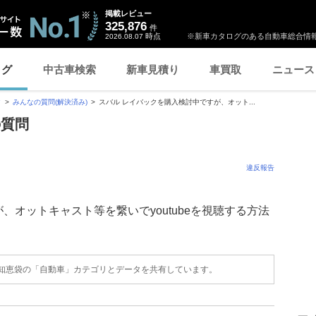
掲載レビュー
325,876
件
時点
※新車カタログのある自動車総合情報
2026.08.07
ログ
中古車検索
新車見積り
車買取
ニュース
ク
みんなの質問(解決済み)
スバル レイバックを購入検討中ですが、オット...
の質問
違反報告
、オットキャスト等を繋いでyoutubeを視聴する方法
o!知恵袋の「自動車」カテゴリとデータを共有しています。