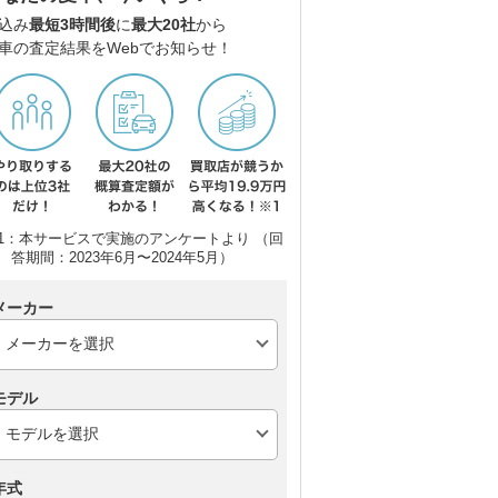
込み
最短3時間後
に
最大20社
から
車の査定結果をWebでお知らせ！
1：本サービスで実施のアンケートより （回
答期間：2023年6月〜2024年5月）
メーカー
モデル
年式