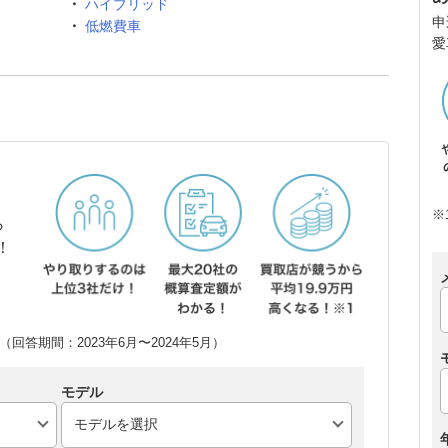
ハイブリッド
申
低燃費車
愛
※
ら
！
回答期間：2023年6月〜2024年5月）
モデル