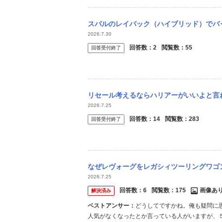
スバルのレイバック（ハイブリッド）でバッテ
2026.7.30
回答数：
2
閲覧数：
55
回答受付終了
リセール考えるならハリアーがいいよと言われたのですが車購入にリセールはどれくらい重要
2026.7.25
回答数：
14
閲覧数：
283
回答受付終了
なぜレヴォーグをレガシィツーリングワゴンの車名で販売しないのですか。 なぜレイバック
2026.7.25
回答数：
6
閲覧数：
175
画像あ
解決済み
ベストアンサー：
どうしてですかね。俺も疑問に
人気がなくなったとか言っている人がいますが、５代目