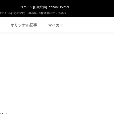
ログイン
[
新規取得
]
Yahoo! JAPAN
サイト5社との比較（2026年2月株式会社プラグ調べ）
オリジナル記事
マイカー