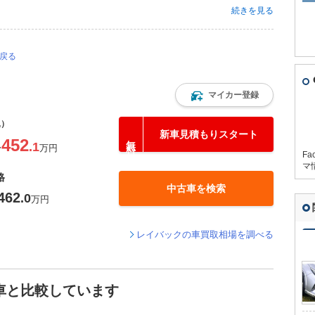
高1500で、5代目レガシィは言われている程大きくはないのですよ。 （ち
続きを見る
ますが、...
に戻る
マイカー登録
込）
新車見積もりスタート
452
.1
〜
万円
Fa
マ
格
中古車を検索
462
.0
万円
レイバックの車買取相場を調べる
車と比較しています