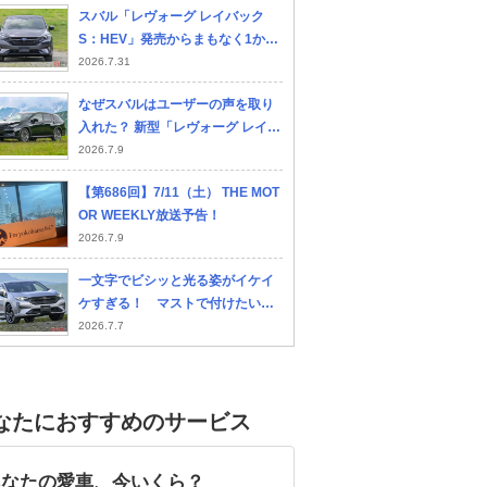
スバル「レヴォーグ レイバック
S：HEV」発売からまもなく1か月
経過 ユーザーから寄せられた反響
2026.7.31
は？
なぜスバルはユーザーの声を取り
入れた？ 新型「レヴォーグ レイバ
トヨタ ハリアーハイブ
マツダ CX-5
ト
ック」ストロングハイブリッドモ
2026.7.9
リッド
ー3
デルに見る“アジャイル開発”のね
【第686回】7/11（土） THE MOT
らい
OR WEEKLY放送予告！
2026.7.9
一文字でビシッと光る姿がイケイ
ケすぎる！ マストで付けたい新
型レイバックS:HEVのアクセサリ
2026.7.7
ー
なたにおすすめのサービス
あなたの愛車、今いくら？