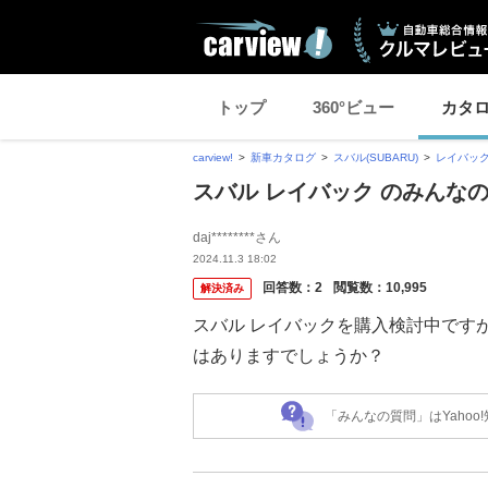
トップ
360°ビュー
カタ
carview!
新車カタログ
スバル(SUBARU)
レイバッ
スバル レイバック のみんな
daj********さん
2024.11.3 18:02
回答数：
2
閲覧数：
10,995
解決済み
スバル レイバックを購入検討中ですが
はありますでしょうか？
「みんなの質問」はYaho