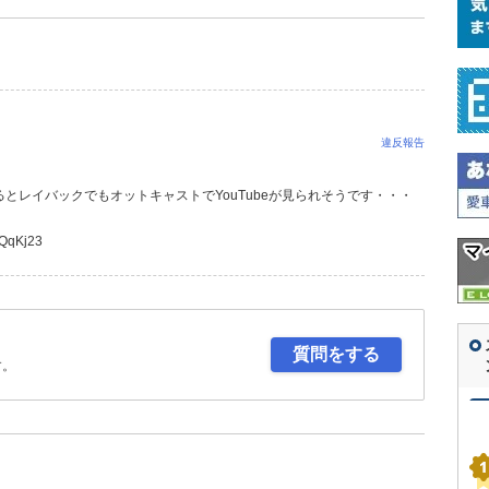
違反報告
とレイバックでもオットキャストでYouTubeが見られそうです・・・
EQqKj23
質問をする
す。