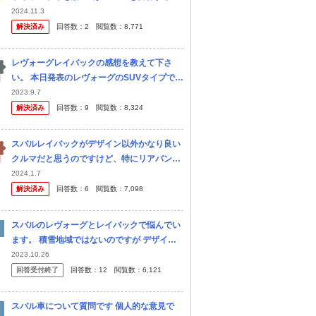
法はありますでしょうか？
2024.11.3
解決済み
回答数：
2
閲覧数：
8,771
レヴォーグレイバックの感想を教えて下さ
い。 本日発表のレヴォーグのSUVタイプです
が、個人的にはグリルの古くささに唖然とし
2023.9.7
ました。 またエンジンも1.8Lターボというこ
解決済み
回答数：
9
閲覧数：
8,324
とで、これだけならフォレス...
スバルレイバックがデザイン以外かなり良い
クルマだと思うのですけど、特にリアバンパ
ーデザインが流石におじいちゃんの商用バン
2024.1.7
臭すぎませんか？ ボディ色が白やシルバーだ
解決済み
回答数：
6
閲覧数：
7,098
と特に何ともな感じで、例えば女性...
スバルのレヴォーグとレイバックで悩んでい
ます。 積雪地域ではないのですが デザイン
はレイバックが好みです。 維持費を考えると
2023.10.26
レヴォーグにするべきでしょうか？
回答受付終了
回答数：
12
閲覧数：
6,121
スバル車について質問です 個人的な意見で