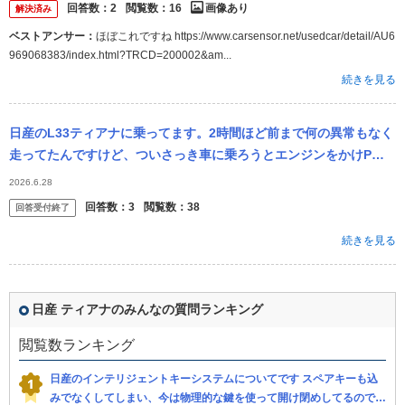
回答数：
2
閲覧数：
16
画像あり
解決済み
ベストアンサー：
ほぼこれですね https://www.carsensor.net/usedcar/detail/AU6
969068383/index.html?TRCD=200002&am...
続きを見る
日産のL33ティアナに乗ってます。2時間ほど前まで何の異常もなく
走ってたんですけど、ついさっき車に乗ろうとエンジンをかけPか
らDに入れたらPから動かなく車が走りません。 シフトレバーは動
2026.6.28
くのに表...
回答数：
3
閲覧数：
38
回答受付終了
続きを見る
日産 ティアナのみんなの質問ランキング
閲覧数ランキング
日産のインテリジェントキーシステムについてです スペアキーも込
みでなくしてしまい、今は物理的な鍵を使って開け閉めしてるのです