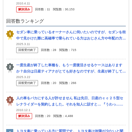
ってきたので親が「もう自分（親）はあまり乗らないから」という
2010.4.11
解決済み
回答数：
11
閲覧数：
30,153
こ...
回答数ランキング
セダン車に乗っているオーナーさんに伺いたいのですが、セダンを街
中で見かけた際に高確率で乗られている方はおじさん方や年配の方が
多いのですが、 年配の方がセダンを乗っていることが多いのはなぜ
2025.3.11
回答受付終了
回答数：
28
閲覧数：
715
ですかね？ 正
一度生産が終了した車種を、もう一度復活させるケースはあります
か？自分は日産ティアナがとても好きなのですが、生産が終了してし
まい無理だと分かっていても復活してくれることを 祈っている気持
2025.3.22
回答受付終了
回答数：
20
閲覧数：
266
ちがありま...
人の車をバカにする人が許せません 私は先日、日産のｃｃ２５型セ
レナライダーを契約しました。それを知人に話すと… 『うわっ…Ｖ
ＩＰカーじゃん、キモッ』 『ミニバンなんてどれも一緒にしか見え
2010.12.1
解決済み
回答数：
20
閲覧数：
4,488
ない』 ...
トヨタ車に乗っている方に質問です。 トヨタ車は故障が少ないと聞