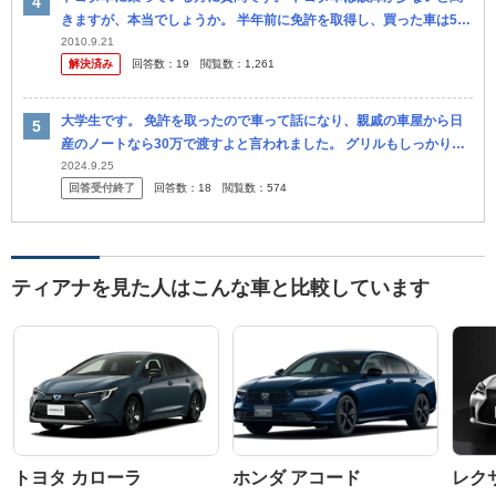
きますが、本当でしょうか。 半年前に免許を取得し、買った車は5万
キロ乗った中古の日産車(ティアナ)でした。 しかし、この半年でパワ
2010.9.21
解決済み
回答数：
19
閲覧数：
1,261
ス...
大学生です。 免許を取ったので車って話になり、親戚の車屋から日
産のノートなら30万で渡すよと言われました。 グリルもしっかりと
あったので恐らく2010年とかだいぶ古い型かと思います。 でも自分
2024.9.25
回答受付終了
回答数：
18
閲覧数：
574
が...
ティアナを見た人はこんな車と比較しています
トヨタ カローラ
ホンダ アコード
レクサ