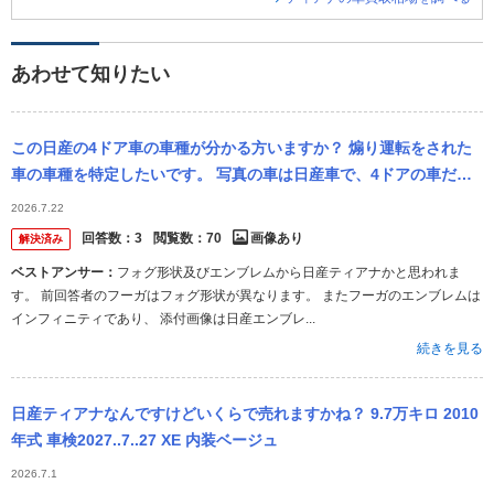
あわせて知りたい
この日産の4ドア車の車種が分かる方いますか？ 煽り運転をされた
車の車種を特定したいです。 写真の車は日産車で、4ドアの車だと
思います。 車に詳しい方、この車が何という車種か分かりますでし
2026.7.22
ょ...
回答数：
3
閲覧数：
70
画像あり
解決済み
ベストアンサー：
フォグ形状及びエンブレムから日産ティアナかと思われま
す。 前回答者のフーガはフォグ形状が異なります。 またフーガのエンブレムは
インフィニティであり、 添付画像は日産エンブレ...
続きを見る
日産ティアナなんですけどいくらで売れますかね？ 9.7万キロ 2010
年式 車検2027..7..27 XE 内装ベージュ
2026.7.1