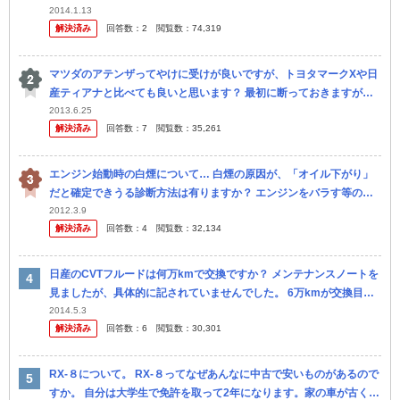
が、やはり不便です… そこで、インテリジェントキーを 再度、販売
2014.1.13
解決済み
回答数：
2
閲覧数：
74,319
店...
マツダのアテンザってやけに受けが良いですが、トヨタマークXや日
産ティアナと比べても良いと思います？ 最初に断っておきますが、
アテンザはセダンですから、マツダお得意の走り、ハンドリン グは
2013.6.25
解決済み
回答数：
7
閲覧数：
35,261
置いてお...
エンジン始動時の白煙について… 白煙の原因が、「オイル下がり」
だと確定できうる診断方法は有りますか？ エンジンをバラす等の方
法ではなく、あくまでも症状から診断する場合です。 現状、エンジ
2012.3.9
解決済み
回答数：
4
閲覧数：
32,134
ン始...
日産のCVTフルードは何万kmで交換ですか？ メンテナンスノートを
見ましたが、具体的に記されていませんでした。 6万kmが交換目安
でいいのかな。
2014.5.3
解決済み
回答数：
6
閲覧数：
30,301
RX-８について。 RX-８ってなぜあんなに中古で安いものがあるので
すか。 自分は大学生で免許を取って2年になります。家の車が古くな