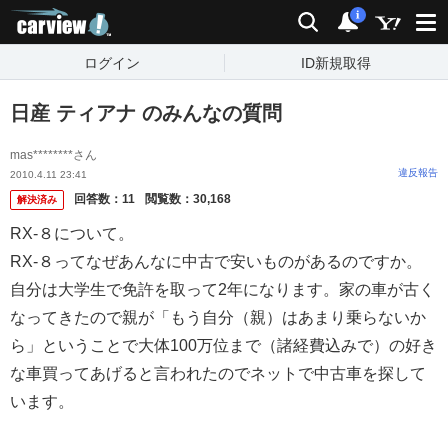
carview!
検索
通知
i
ログイン
ID新規取得
日産 ティアナ のみんなの質問
mas********さん
違反報告
2010.4.11 23:41
回答数：
11
閲覧数：
30,168
解決済み
RX-８について。
RX-８ってなぜあんなに中古で安いものがあるのですか。
自分は大学生で免許を取って2年になります。家の車が古く
なってきたので親が「もう自分（親）はあまり乗らないか
ら」ということで大体100万位まで（諸経費込みで）の好き
な車買ってあげると言われたのでネットで中古車を探して
います。