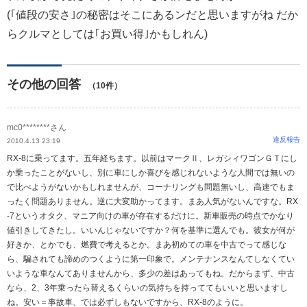
(｢値段の安さ｣の秘密はそこにあるンだと思いますがね だか
らクルマとしては｢お買い得｣かもしれん)
その他の回答
（10件）
mc0********さん
違反報告
2010.4.13 23:19
RX-8に乗ってます。五年経ちます。以前はマークⅡ、レガシィワゴンＧＴにし
か乗ったことがないし、別に車にしか喜びを感じれないような人間では無いの
で比べようがないかもしれませんが、コーナリングも問題無いし、高速でもま
ったく問題ありません。逆に大変助かってます。まあ人気がないんですな。RX
-7というオタク、マニア向けの車が存在するだけに。新車販売の時点でかなり
値引きしてきたし。いいんじゃないですか？何を基準に選んでも。彼女が何が
好きか、とかでも、燃費で考えるとか。まあ初めての車を中古でって感じな
ら、騙されても諦めのつくように第一印象で。メンテナンスなんてしなくてい
いような車なんてありませんから、多少の差はあってもね。だからまず、中古
なら、2、3年乗ったら替えるくらいの気持ちを持っててもいいと思いますし
ね。安い＝事故車、では必ずしもないですから、RX-8のように。