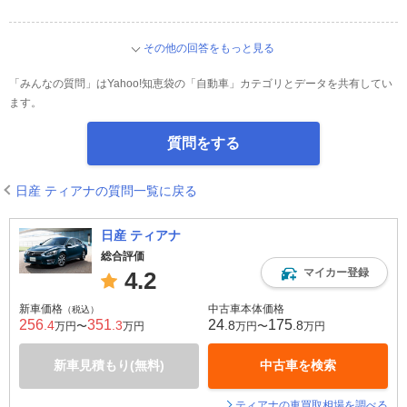
その他の回答をもっと見る
「みんなの質問」はYahoo!知恵袋の「自動車」カテゴリとデータを共有してい
ます。
質問をする
日産 ティアナの質問一覧に戻る
日産 ティアナ
総合評価
マイカー登録
4.2
新車価格
中古車本体価格
（税込）
256
351
24
175
.4
.3
.8
.8
万円〜
万円
万円〜
万円
新車見積もり(無料)
中古車を検索
ティアナの車買取相場を調べる