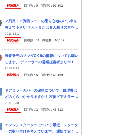
ろうとも思うのですが、綺麗にかぶせたいも
解決済み
回答数：
5
閲覧数：
99,802
ので。詳しい方宜しくお願い致します。
２列目・３列目シートの乗り心地のいい車を
教えて下さい ７人・または８人乗りの車を探
しています。 現在ノアに乗っていますが、4
2011.12.1
00km超えの長距離移動をすることが年に数
解決済み
回答数：
11
閲覧数：
46,142
回あり、 ２列目、３列目に乗...
来春発売のマツダCX-9の情報についてお願い
します。 ディーラーの営業担当者より2016
年春にCX-9という名前で3列シートの新車が
2015.8.19
発売されるという情報を教えていただきまし
解決済み
回答数：
5
閲覧数：
43,459
た。 確かな情報らし...
ドアミラーカバーの破損について、修理費は
どのくらいかかりますか？ 左側ドアミラーの
ライトカバー部分(透明のプラスチック部)が
2011.8.30
割れてしまいました。 ドアミラーの開閉・点
解決済み
回答数：
2
閲覧数：
43,212
等には全く問題はありません。 修理
エンジンスターターについて 最近、スタータ
ーの取り付けを考えています。 通販で安く売