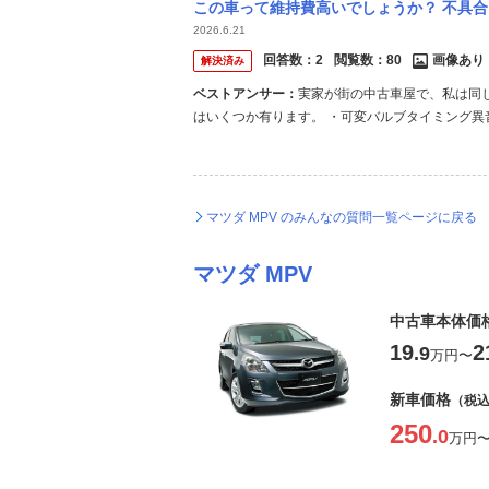
この車って維持費高いでしょうか？ 不具合とかオンパレード
2026.6.21
回答数：
2
閲覧数：
80
画像あり
解決済み
ベストアンサー：
実家が街の中古車屋で、私は同じ
はいくつか有ります。 ・可変バルブタイミング異
定 直噴ターボエンジンの為、インテークパイプ
ーホールでもしないと取り切れない。RECSは大
マツダ MPV のみんなの質問一覧ページに戻る
マツダ MPV
中古車本体価
19
2
.9
万円
〜
新車価格
（税
250
.0
万円