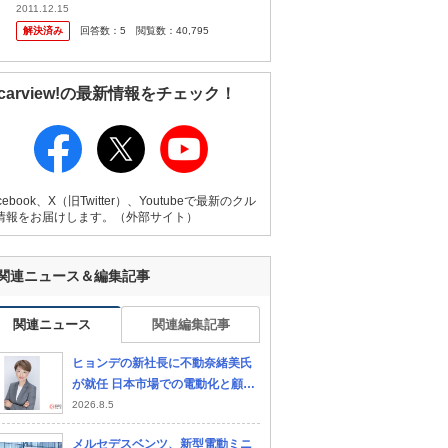
ってますが、 持ち込みの場合ナビなどのよう
2011.12.15
に取り付け工賃は倍くらいかかりますか？ 大
解決済み
回答数：
5
閲覧数：
40,795
型カー用品店での一般...
carview!の最新情報をチェック！
cebook、X（旧Twitter）、Youtubeで最新のクル
情報をお届けします。（外部サイト）
ゴン
三菱 デリカD:5
日産 エルグランド
ホ
関連ニュース＆編集記事
関連ニュース
関連編集記事
ヒョンデの新社長に不動奈緒美氏
が就任 日本市場での電動化と顧客
体験改革を加速
2026.8.5
メルセデスベンツ、新型電動ミニ