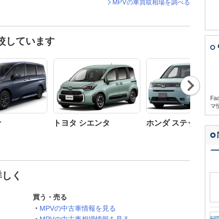
MPVの車買取相場を調べる
較しています
Nex
t
Fa
マ
ナ
トヨタ シエンタ
ホンダ ステップワ
詳しく
買う・売る
MPVの中古車情報を見る