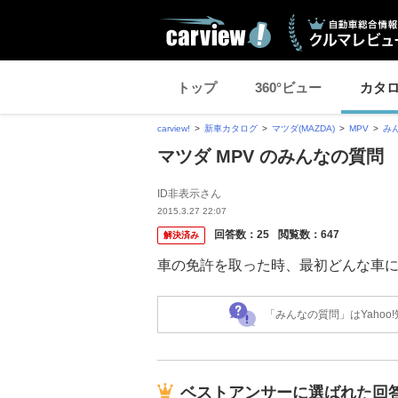
トップ
360°ビュー
カタ
carview!
新車カタログ
マツダ(MAZDA)
MPV
み
マツダ MPV のみんなの質問
ID非表示さん
2015.3.27 22:07
回答数：
25
閲覧数：
647
解決済み
車の免許を取った時、最初どんな車
「みんなの質問」はYaho
ベストアンサーに選ばれた回