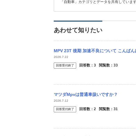
「自動車」カテゴリとデータを共有していま
あわせて知りたい
MPV 23T 後期 加速不良について こんばんは。 今、MPV23Tに乗っている
2026.7.22
回答数：
3
閲覧数：
33
回答受付終了
マツダMpvは普通車扱いですか？
2026.7.12
回答数：
2
閲覧数：
31
回答受付終了