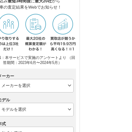
込み
最短3時間後
に
最大20社
から
車の査定結果をWebでお知らせ！
1：本サービスで実施のアンケートより （回
答期間：2023年6月〜2024年5月）
メーカー
モデル
年式