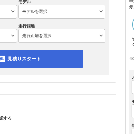
申
モデル
愛
走行距離
見積りスタート
※
確認する