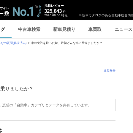
掲載レビュー
325,843
件
時点
※新車カタログのある自動車総合情報
2026.08.06
ログ
中古車検索
新車見積り
車買取
ニュース
んなの質問(解決済み)
車の免許を取った時、最初どんな車に乗りましたか？
違反報告
に乗りましたか？
o!知恵袋の「自動車」カテゴリとデータを共有しています。
答