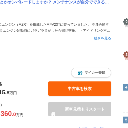
しますか？ メンテナンスが自分でできる人しか手を出すべきではないでしょうか？
エンジン（MZR）を搭載したMPV23Tに乗っていました。 不具合箇所
音 エンジン始動時にガラガラ音がしたら部品交換。 ・アイドリング不安
や吸気バルブ裏にカーボンが堆積してしまう（ドライアイス洗浄かオーバ
続きを見る
して効かない） ・マ
マイカー登録
格
中古車を検索
15
.8
万円
込）
新車見積もりスタート
360
.0
〜
万円