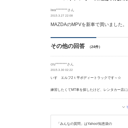
iwa********さん
2015.3.27 22:08
MAZDAのMPVを新車で買いました。
その他の回答
（24件）
cru********さん
2015.3.30 02:22
いすゞエルフ2ｔ平ボディートラックです～☆
練習したくてMT車を探したけど、レンタカー店
「みんなの質問」はYahoo!知恵袋の