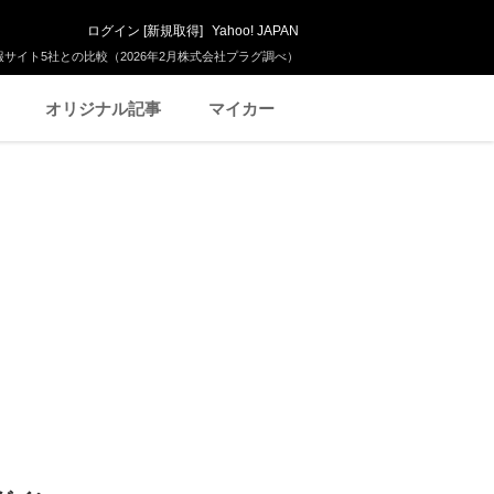
ログイン
[
新規取得
]
Yahoo! JAPAN
サイト5社との比較（2026年2月株式会社プラグ調べ）
オリジナル記事
マイカー