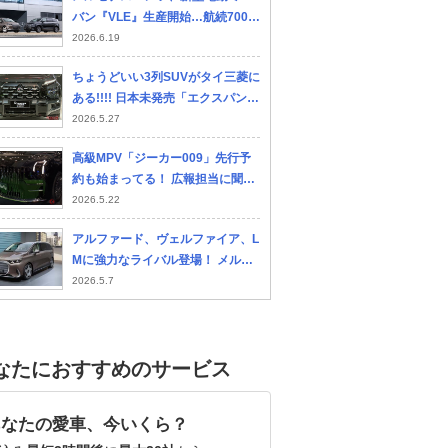
バン『VLE』生産開始…航続700k
m超を実現
2026.6.19
ちょうどいい3列SUVがタイ三菱に
ある!!!! 日本未発売「エクスパンダ
ークロスHEV」の完成度が惜しす
2026.5.27
ぎる
高級MPV「ジーカー009」先行予
約も始まってる！ 広報担当に聞い
た最新情報は？ 「以前から気にな
2026.5.22
っていた」「日本でも乗りたい」
アルファード、ヴェルファイア、L
との声も！どんなクルマか改めて
Mに強力なライバル登場！ メルセ
解説
デス・ベンツの新型フルサイズ電
2026.5.7
動ミニバン「VLE」が世界初公
開！【新車ニュース】
なたにおすすめのサービス
あなたの愛車、今いくら？