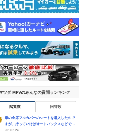
マツダ MPVのみんなの質問ランキング
閲覧数
回答数
車の全席フルカバーのシートを購入したので
すが、持っていけばオートバックスなどで取
り付けしてもらえるのでしょうか？自分でや
2010.6.24