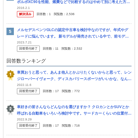
ボルボXC90を性能、燃費などで比較するのはやめて別に考えた方が
よいでしょうか？
2016.2.1
解決済み
回答数：
1
閲覧数：
2,536
メルセデスベンツGLCの認定中古車を検討中なのですが、年式やグ
レードに悩んでいます。 新モデルが発売されている中で、前モデル
の後期（AMGラインなど）を600万前後で購入するのはやめておい
2023.7.21
回答受付終了
回答数：
11
閲覧数：
2,532
た方が...
回答数ランキング
車買おうと思って、あんま他人とかぶりたくないからと思って、レン
ジローバーイヴォーク、ディスカバリースポーツがいいかな、なんて
思ってるんですけど、 けっこういるんですね。 もっと、売れてな
2022.11.6
回答受付終了
回答数：
17
閲覧数：
772
い、かぶ...
車好きの皆さんならどんなのを選びますか？ クロカンとかSUVとか
呼ばれる自動車をいろいろ検討中です。サードカーくらいの位置付け
ですので中古でも新車でもよく、年式も距離も予算もピンキリです。
2022.9.29
回答受付終了
回答数：
17
閲覧数：
716
できれ...