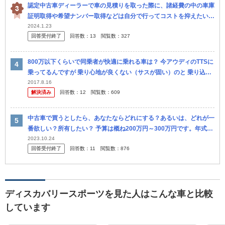
認定中古車ディーラーで車の見積りを取った際に、諸経費の中の車庫
証明取得や希望ナンバー取得などは自分で行ってコストを抑えたい旨
を伝えたところ、 行政書士にまとめて依頼しているので対応できな
2024.1.23
回答受付終了
回答数：
13
閲覧数：
327
いと言わ...
800万以下くらいで同乗者が快適に乗れる車は？ 今アウディのTTSに
乗ってるんですが 乗り心地が良くない（サスが固い）のと 乗り込む
際かがみ込むのが大変、等 主に祖母や彼女など女性から 不評...
2017.8.16
解決済み
回答数：
12
閲覧数：
609
中古車で買うとしたら、あなたならどれにする？あるいは、どれが一
番欲しい？所有したい？ 予算は概ね200万円～300万円です。年式は
4年～8年落ちくらいかな。 用途は悪路、雪道も走れる下駄車です。
2023.10.24
回答受付終了
回答数：
11
閲覧数：
876
レン
ディスカバリースポーツを見た人はこんな車と比較
しています