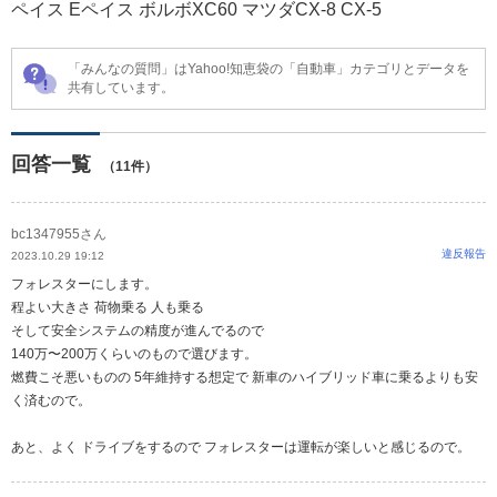
ペイス Eペイス ボルボXC60 マツダCX-8 CX-5
「みんなの質問」はYahoo!知恵袋の「自動車」カテゴリとデータを
共有しています。
回答一覧
（11件）
bc1347955さん
違反報告
2023.10.29 19:12
フォレスターにします。
程よい大きさ 荷物乗る 人も乗る
そして安全システムの精度が進んでるので
140万〜200万くらいのもので選びます。
燃費こそ悪いものの 5年維持する想定で 新車のハイブリッド車に乗るよりも安
く済むので。
あと、よく ドライブをするので フォレスターは運転が楽しいと感じるので。