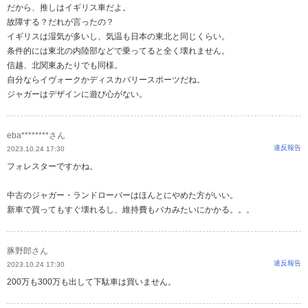
だから、推しはイギリス車だよ。
故障する？だれが言ったの？
イギリスは湿気が多いし、気温も日本の東北と同じくらい。
条件的には東北の内陸部などで乗ってると全く壊れません。
信越、北関東あたりでも同様。
自分ならイヴォークかディスカバリースポーツだね。
ジャガーはデザインに遊び心がない。
eba********さん
違反報告
2023.10.24 17:30
フォレスターですかね。
中古のジャガー・ランドローバーはほんとにやめた方がいい。
新車で買ってもすぐ壊れるし、維持費もバカみたいにかかる。。。
豚野郎さん
違反報告
2023.10.24 17:30
200万も300万も出して下駄車は買いません。