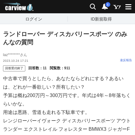
carview!
検索
通知
i
ログイン
ID新規取得
ランドローバー ディスカバリースポーツ のみ
んなの質問
laz********さん
違反報告
2023.10.24 17:21
回答数：
11
閲覧数：
911
回答受付終了
中古車で買うとしたら、あなたならどれにする？あるい
は、どれが一番欲しい？所有したい？
予算は概ね200万円～300万円です。年式は4年～8年落ちく
らいかな。
用途は悪路、雪道も走れる下駄車です。
レンジローバーイヴォーク ディスカバリースポーツ アウト
ランダー エクストレイル フォレスター BMWX3 ジャガーF