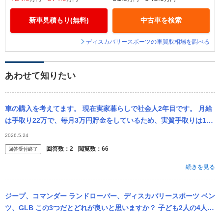
新車見積もり(無料)
中古車を検索
ディスカバリースポーツの車買取相場を調べる
あわせて知りたい
車の購入を考えてます。 現在実家暮らしで社会人2年目です。 月給
は手取り22万で、毎月3万円貯金をしているため、実質手取りは1
7〜18万です。 実家暮らしで毎月固定費で掛かるのは、下記です。
2026.5.24
...
回答数：
2
閲覧数：
66
回答受付終了
続きを見る
ジープ、コマンダー ランドローバー、ディスカバリースポーツ ベン
ツ、GLB この3つだとどれが良いと思いますか？ 子ども2人の4人家
族で使う予定です。 新車か中古かは悩んでいます。