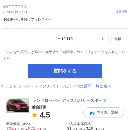
mrs********さん
違反報告
2023.10.24 17:24
下駄車やし無難にフォレスター
1
〜
10
/
11
件
「みんなの質問」はYahoo!知恵袋の「自動車」カテゴリとデータを共有してい
ます。
質問をする
ランドローバー ディスカバリースポーツの質問一覧に戻る
ランドローバー ディスカバリースポーツ
総合評価
マイカー登録
4.5
新車価格
中古車本体価格
（税込）
724
874
91
948
.0
.0
.5
.0
万円〜
万円
万円〜
万円