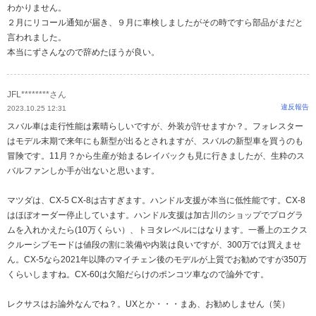
わかりません。
２月にリコール通知が届き、９月に車検しましたがその時ですら部品がまだと
言われました。
本当にずさんなので辞めたほうが良い。
JFL********さん
違反報告
2023.10.25 12:31
スバル車は走行性能は素晴らしいですが、外装が許せますか？。フォレスター
はモデル末期で来年にも新型が出るとされますが、スバルの新型車を買うのも
冒険です。11月？から生産が始まるレイバックも見に行きましたが、生粋のス
バルファンしか手が出ないと思います。
マツダは、CX-5 CX-8は古すぎます。ハンドル支援が本当に低性能です。CX-8
はほぼオーダー停止しています。ハンドル支援は加古川のショップでプログラ
ムを入れかえたら(10万くらい）、トヨタレベルにはなります。一番上のエクス
クルーシブモードは値段の割に装備や内装は良いですが、300万では買えませ
ん。CX-5なら2021年以降のマイチェン後のモデルが上質でお勧めですが350万
くらいしますね。CX-60は欠陥だらけのポンコツ車なので論外です。
レクサスはお論外なんでね？。UXとか・・・まあ、お勧めしません（笑）