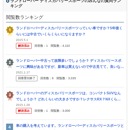
ランドローバー ディスカバリースポーツのみんなの質問ラン
キング
閲覧数ランキング
ランドローバーディスカバリースポーツっていい車ですか？5年後く
らいには中古でいくらくらいになりますか？
2015.5.1
解決済み
回答数：
1
閲覧数：
4,110
ランドローバー中古って故障多いでしょうか？ ディスカバリースポ
ーツに興味があるですが、新車は買えないので中古見てて、良いなぁ
と思ったのは7万キロ走行車なんです。
2021.1.17
回答受付終了
回答数：
6
閲覧数：
3,035
ランドローバーのディスカバリースポーツは、コンパクトSUVなん
でしょうか？ どれくらいの大きさですか？レクサスRX？NXくら
い？
2015.1.29
解決済み
回答数：
1
閲覧数：
3,000
車の購入を考えています。ランドローバーディスカバリースポーツと