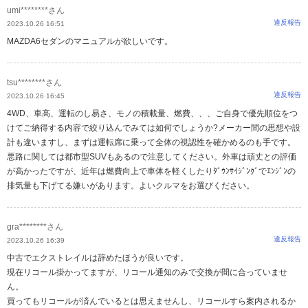
umi********さん
違反報告
2023.10.26 16:51
MAZDA6セダンのマニュアルが欲しいです。
tsu********さん
違反報告
2023.10.26 16:45
4WD、車高、運転のし易さ、モノの積載量、燃費、、、ご自身で優先順位をつ
けてご納得する内容で絞り込んでみては如何でしょうか?メーカー間の思想や設
計も違いますし、まずは運転席に乗って全体の視認性を確かめるのも手です。
悪路に関しては都市型SUVもあるので注意してください。外車は頑丈との評価
が高かったですが、近年は燃費向上で車体を軽くしたりﾀﾞｳﾝｻｲｼﾞﾝｸﾞでｴﾝｼﾞﾝの
排気量も下げてる嫌いがあります。よいクルマをお選びください。
gra********さん
違反報告
2023.10.26 16:39
中古でエクストレイルは辞めたほうが良いです。
現在リコール掛かってますが、リコール通知のみで交換が間に合っていませ
ん。
買ってもリコールが済んでいるとは思えませんし、リコールすら案内されるか