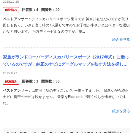
2025.12.25
回答数：
4
閲覧数：
40
解決済み
ベストアンサー：
ディスカバリースポーツ乗りです 神奈川在住なのですが取り
回しも良く、いざと言う時の7人乗りですのでお子様が小さければベターな選択
かなと思います。 当方ディーゼルなのですが、燃...
続きを見る
家族がランドローバーディスカバリースポーツ（2017年式）に乗っ
ているのですが、純正のナビにグーグルマップを映す方法を探して
います。詳しい方や知っている方がいましたら教えて欲しいです。
2025.8.27
回答数：
3
閲覧数：
36
解決済み
ベストアンサー：
以前同じ型のディスカバリー乗ってました。 残念ながら純正
ナビに携帯のナビは映せません。 音楽をBluetoothで聴く位しか出来ないです
ね。
続きを見る