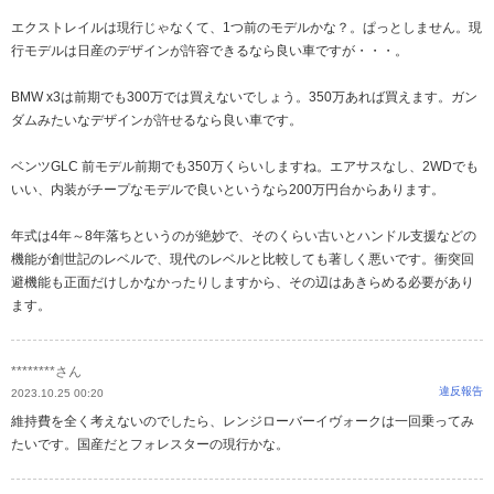
エクストレイルは現行じゃなくて、1つ前のモデルかな？。ぱっとしません。現
行モデルは日産のデザインが許容できるなら良い車ですが・・・。
BMW x3は前期でも300万では買えないでしょう。350万あれば買えます。ガン
ダムみたいなデザインが許せるなら良い車です。
ベンツGLC 前モデル前期でも350万くらいしますね。エアサスなし、2WDでも
いい、内装がチープなモデルで良いというなら200万円台からあります。
年式は4年～8年落ちというのが絶妙で、そのくらい古いとハンドル支援などの
機能が創世記のレベルで、現代のレベルと比較しても著しく悪いです。衝突回
避機能も正面だけしかなかったりしますから、その辺はあきらめる必要があり
ます。
********さん
違反報告
2023.10.25 00:20
維持費を全く考えないのでしたら、レンジローバーイヴォークは一回乗ってみ
たいです。国産だとフォレスターの現行かな。