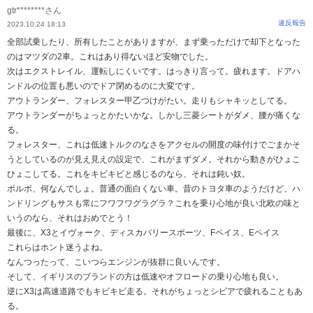
gtr********さん
違反報告
2023.10.24 18:13
全部試乗したり、所有したことがありますが、まず乗っただけで却下となった
のはマツダの2車。これはあり得ないほど安物でした。
次はエクストレイル、運転しにくいです。はっきり言って。疲れます。ドアハ
ンドルの位置も悪いのでドア閉めるのに大変です。
アウトランダー、フォレスター甲乙つけがたい。走りもシャキッとしてる。
アウトランダーがちょっとかたいかな。しかし三菱シートがダメ、腰が痛くな
る。
フォレスター、これは低速トルクのなさをアクセルの開度の味付けでごまかそ
うとしているのが見え見えの設定で、これがまずダメ。それから動きがひょこ
ひょこしてる。これをキビキビと感じるのなら、それは鈍い奴。
ボルボ、何なんでしょ。普通の面白くない車。昔のトヨタ車のようだけど、ハ
ンドリングもサスも常にフワフワグラグラ？これを乗り心地が良い北欧の味と
いうのなら、それはおめでとう！
最後に、X3とイヴォーク、ディスカバリースポーツ、Fペイス、Eペイス
これらはホント迷うよね。
なんつったって、こいつらエンジンが抜群に良いんです。
そして、イギリスのブランドの方は低速やオフロードの乗り心地も良い。
逆にX3は高速道路でもキビキビ走る。それがちょっとシビアで疲れることもあ
る。